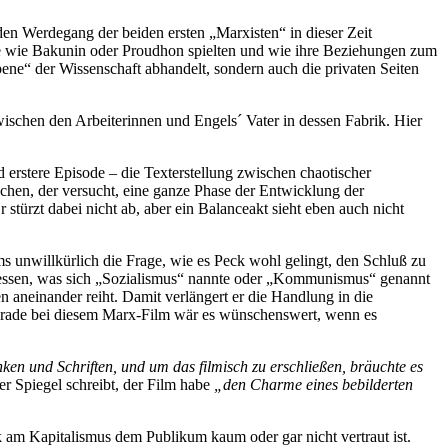
en Werdegang der beiden ersten „Marxisten“ in dieser Zeit
te wie Bakunin oder Proudhon spielten und wie ihre Beziehungen zum
bene“ der Wissenschaft abhandelt, sondern auch die privaten Seiten
ischen den Arbeiterinnen und Engels´ Vater in dessen Fabrik. Hier
stere Episode – die Texterstellung zwischen chaotischer
machen, der versucht, eine ganze Phase der Entwicklung der
ürzt dabei nicht ab, aber ein Balanceakt sieht eben auch nicht
s unwillkürlich die Frage, wie es Peck wohl gelingt, den Schluß zu
dessen, was sich „Sozialismus“ nannte oder „Kommunismus“ genannt
 aneinander reiht. Damit verlängert er die Handlung in die
Gerade bei diesem Marx-Film wär es wünschenswert, wenn es
ken
und
Schriften,
und
um
das
filmisch
zu
erschließen,
bräuchte
es
 Spiegel schreibt, der Film habe
„
den
Charme
eines
bebilderten
 am Kapitalismus dem Publikum kaum oder gar nicht vertraut ist.