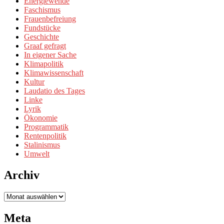
Energiewende
Faschismus
Frauenbefreiung
Fundstücke
Geschichte
Graaf gefragt
In eigener Sache
Klimapolitik
Klimawissenschaft
Kultur
Laudatio des Tages
Linke
Lyrik
Ökonomie
Programmatik
Rentenpolitik
Stalinismus
Umwelt
Archiv
Archiv
Meta