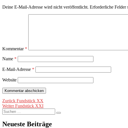
Deine E-Mail-Adresse wird nicht veröffentlicht.
Erforderliche Felder 
Kommentar
*
Name
*
E-Mail-Adresse
*
Website
Beitragsnavigation
Vorheriger
Zurück
Fundstück XX
Nächster
Beitrag:
Weiter
Fundstück XXI
Suche
Beitrag:
Suchen
nach:
Neueste Beiträge