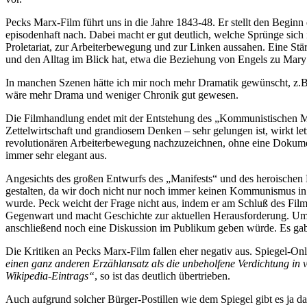
Pecks Marx-Film führt uns in die Jahre 1843-48. Er stellt den Begin
episodenhaft nach. Dabei macht er gut deutlich, welche Sprünge sic
Proletariat, zur Arbeiterbewegung und zur Linken aussahen. Eine Stär
und den Alltag im Blick hat, etwa die Beziehung von Engels zu Mary
In manchen Szenen hätte ich mir noch mehr Dramatik gewünscht, z.B. 
wäre mehr Drama und weniger Chronik gut gewesen.
Die Filmhandlung endet mit der Entstehung des „Kommunistischen Ma
Zettelwirtschaft und grandiosem Denken – sehr gelungen ist, wirkt let
revolutionären Arbeiterbewegung nachzuzeichnen, ohne eine Dokumenta
immer sehr elegant aus.
Angesichts des großen Entwurfs des „Manifests“ und des heroischen B
gestalten, da wir doch nicht nur noch immer keinen Kommunismus in
wurde. Peck weicht der Frage nicht aus, indem er am Schluß des Film
Gegenwart und macht Geschichte zur aktuellen Herausforderung. Um 
anschließend noch eine Diskussion im Publikum geben würde. Es ga
Die Kritiken an Pecks Marx-Film fallen eher negativ aus. Spiegel-On
einen
ganz
anderen
Erzählansatz
als
die
unbeholfene
Verdichtung
in
v
Wikipedia-Eintrags
“
, so ist das deutlich übertrieben.
Auch aufgrund solcher Bürger-Postillen wie dem Spiegel gibt es ja d