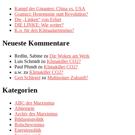
Kampf der Giganten: China vs. USA
Gramsci: Hegemonie statt Revolution?
Die „Linken“ von Erfurt
DIE LINKE: Wie weiter?
K.o. für den Klimaalarmismus?
Neueste Kommentare
Redlin, Sabine
zu
Die Woken am Werk
Luis Schmidt
zu
Klimakiller CO2?
Paul Pfundt
zu
Klimakiller CO2?
a.w.
zu
Klimakiller CO2?
Gert Schlegel
zu
Multipolare Zukunft?
Kategorien
ABC des Marxismus
Allgemein
Archiv des Marxismus
Bildungspolitik
Bolschewismus
Energiepolitik