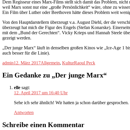
Dem Regisseur eines Marx-Films stellt sich damit das Problem, nicht
weil Marx sonst nur eine „große Persönlichkeit“ wäre, ohne zu wissen,
Ein Film über Luther oder Beethoven hätte dieses Problem weit wenig
Von den Hauptdarstellern überzeugt v.a. August Diehl, der die verschi
überzeugt hat mich die Figur des Engels (Stefan Konarske). Einerseit
mit dem „Bund der Gerechten“. Vicky Krieps und Hannah Steele überz
gezeigt werden.
„Der junge Marx“ läuft in denselben großen Kinos wie „Ice-Age 1 bis 2
auch besser für die Linie).
Autor
Veröffentlicht
Kategorien
Schlagwörter
admin
12. März 2017
Allgemein
,
Kultur
Raoul Peck
am
Ein Gedanke zu „Der junge Marx“
elle
sagt:
12. April 2017 um 16:40 Uhr
Sehe ich sehr ähnlich! Wir hatten ja schon darüber gesprochen.
Antworten
Schreibe einen Kommentar