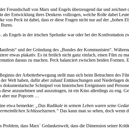
n der Freundschaft von Marx und Engels überzeugend dar und zeichnet d
h in der Entwicklung ihres Denkens vollzogen, welche Rolle dabei Leu
ke von Peck ist dabei, dass er diese Fragen nicht nur auf der „hohen E
 Burns.
als Engels in der irischen Spelunke war oder bei der Konfrontation zw
nifests“ und der Gründung des „Bundes der Kommunisten“. Während er
ztere etwas plakativ. Es ist freilich nicht ganz einfach, einen Film zu 
tion daraus zu machen. Peck balanciert zwischen beiden Formen. Er st
eginns der Arbeiterbewegung stellt man sich beim Betrachten des Film
 der Welt haben, dafür aber zuhauf Enttäuschungen und Niederlagen 
s dokumentarische Schnipsel von historischen Ereignissen und Personen
diese anzunehmen und auszutragen, ist ein Kino allerdings zu eng. 
b aber nur Popcorn …
line etwa bemerkte:
„
Das
Radikale
in
seinem
Leben
waren
seine
Gedan
ermeintlichen
Schlüsselszenen.
“
Das kann man so sehen, doch wenn der
as Problem, dass Marx´ Gedankenwelt, dass die Dimension seiner Kritik