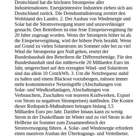
Deutschland hat die höchsten Strompreise aller
Industrienationen. Energieintensive Industrien ziehen sich aus
Deutschland zurück. Die Deindustrialisierung zerstört den
Wohlstand des Landes. 2. Der Ausbau von Windenergie und
Solar hat die Stromversorgung teurer und unzuverlässiger
gemacht. Den Betreibern ist eine feste Einspeisevergütung für
20 Jahre zugesagt worden. Wenn der Strompreis höher ist als
die Einspeisevergütung, wird der höhere Preis bezahlt. Wenn
auf Grund zu vielen Solarstroms im Sommer oder bei zu viel
Wind die Strompreise gen Null gehen, ersetzt der
Bundeshaushalt den Betreibern die Differenzbeträge. Für den
Bundeshaushalt sind das mittlerweile 20 Milliarden Euro im
Jahr, umgerechnet auf den erzeugten Wind- und Solarstrom
sind das allein 10 Cent/kWh. 3. Um die Netzfrequenz stabil
zu halten und einem Blackout vorzubeugen, müssen immer
mehr kostenintensive Netzeingriffe (Abschaltungen von
Solar- und Windkraftanlagen, Abschaltungen von
Verbrauchern, Zuschalten von teureren Kraftwerken, Export
von Strom zu negativen Strompreisen) stattfinden. Die Kosten
dieser Redispatch-Maßnahmen betragen bislang 3,5
Milliarden Euro pro Jahr. Darüber hinaus kann zu wenig
Strom in der Dunkelflaute im Winter und zu viel Strom in der
Hellbrise im Sommer zum Zusammenbruch der
Stromversorgung führen. 4. Solar- und Windenergie erfordern
einen massiven Ausbau der Übertragungs- und Verteilnetze.