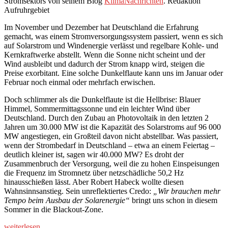
Stromsektors von seinem Blog
KlimaNachrichten
. Redaktion
Aufruhrgebiet
Im November und Dezember hat Deutschland die Erfahrung
gemacht, was einem Stromversorgungssystem passiert, wenn es sich
auf Solarstrom und Windenergie verlässt und regelbare Kohle- und
Kernkraftwerke abstellt. Wenn die Sonne nicht scheint und der
Wind ausbleibt und dadurch der Strom knapp wird, steigen die
Preise exorbitant. Eine solche Dunkelflaute kann uns im Januar oder
Februar noch einmal oder mehrfach erwischen.
Doch schlimmer als die Dunkelflaute ist die Hellbrise: Blauer
Himmel, Sommermittagssonne und ein leichter Wind über
Deutschland. Durch den Zubau an Photovoltaik in den letzten 2
Jahren um 30.000 MW ist die Kapazität des Solarstroms auf 96 000
MW angestiegen, ein Großteil davon nicht abstellbar. Was passiert,
wenn der Strombedarf in Deutschland – etwa an einem Feiertag –
deutlich kleiner ist, sagen wir 40.000 MW? Es droht der
Zusammenbruch der Versorgung, weil die zu hohen Einspeisungen
die Frequenz im Stromnetz über netzschädliche 50,2 Hz
hinausschießen lässt. Aber Robert Habeck wollte diesen
Wahnsinnsanstieg. Sein unreflektiertes Credo:
„Wir brauchen mehr
Tempo beim Ausbau der Solarenergie“
bringt uns schon in diesem
Sommer in die Blackout-Zone.
„Nach
weiterlesen