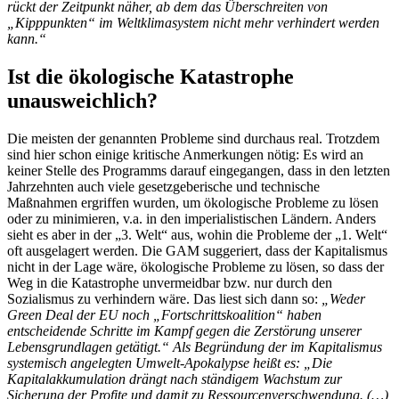
rückt der Zeitpunkt näher, ab dem das Überschreiten von
„Kipppunkten“ im Weltklimasystem nicht mehr verhindert werden
kann.“
Ist die ökologische Katastrophe
unausweichlich?
Die meisten der genannten Probleme sind durchaus real. Trotzdem
sind hier schon einige kritische Anmerkungen nötig: Es wird an
keiner Stelle des Programms darauf eingegangen, dass in den letzten
Jahrzehnten auch viele gesetzgeberische und technische
Maßnahmen ergriffen wurden, um ökologische Probleme zu lösen
oder zu minimieren, v.a. in den imperialistischen Ländern. Anders
sieht es aber in der „3. Welt“ aus, wohin die Probleme der „1. Welt“
oft ausgelagert werden. Die GAM suggeriert, dass der Kapitalismus
nicht in der Lage wäre, ökologische Probleme zu lösen, so dass der
Weg in die Katastrophe unvermeidbar bzw. nur durch den
Sozialismus zu verhindern wäre. Das liest sich dann so:
„Weder
Green Deal der EU noch „Fortschrittskoalition“ haben
entscheidende Schritte im Kampf gegen die Zerstörung unserer
Lebensgrundlagen getätigt.“ Als Begründung der im Kapitalismus
systemisch angelegten Umwelt-Apokalypse heißt es: „Die
Kapitalakkumulation drängt nach ständigem Wachstum zur
Sicherung der Profite und damit zu Ressourcenverschwendung. (…)