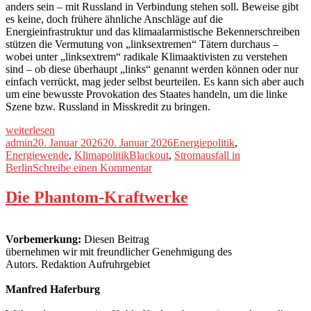
anders sein – mit Russland in Verbindung stehen soll. Beweise gibt
es keine, doch frühere ähnliche Anschläge auf die
Energieinfrastruktur und das klimaalarmistische Bekennerschreiben
stützen die Vermutung von „linksextremen“ Tätern durchaus –
wobei unter „linksextrem“ radikale Klimaaktivisten zu verstehen
sind – ob diese überhaupt „links“ genannt werden können oder nur
einfach verrückt, mag jeder selbst beurteilen. Es kann sich aber auch
um eine bewusste Provokation des Staates handeln, um die linke
Szene bzw. Russland in Misskredit zu bringen.
„Berliner
weiterlesen
Menetekel“
Autor
Veröffentlicht
Kategorien
admin
20. Januar 2026
20. Januar 2026
Energiepolitik
,
am
Schlagwörter
Energiewende
,
Klimapolitik
Blackout
,
Stromausfall in
zu
Berlin
Schreibe einen Kommentar
Berliner
Menetekel
Die Phantom-Kraftwerke
Vorbemerkung:
Diesen Beitrag
übernehmen wir mit freundlicher Genehmigung des
Autors. Redaktion Aufruhrgebiet
Manfred Haferburg