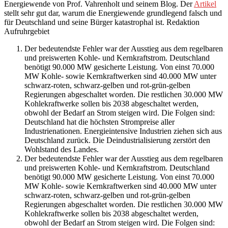
Energiewende von Prof. Vahrenholt und seinem Blog. Der
Artikel
stellt sehr gut dar, warum die Energiewende grundlegend falsch und
für Deutschland und seine Bürger katastrophal ist. Redaktion
Aufruhrgebiet
Der bedeutendste Fehler war der Ausstieg aus dem regelbaren
und preiswerten Kohle- und Kernkraftstrom. Deutschland
benötigt 90.000 MW gesicherte Leistung. Von einst 70.000
MW Kohle- sowie Kernkraftwerken sind 40.000 MW unter
schwarz-roten, schwarz-gelben und rot-grün-gelben
Regierungen abgeschaltet worden. Die restlichen 30.000 MW
Kohlekraftwerke sollen bis 2038 abgeschaltet werden,
obwohl der Bedarf an Strom steigen wird. Die Folgen sind:
Deutschland hat die höchsten Strompreise aller
Industrienationen. Energieintensive Industrien ziehen sich aus
Deutschland zurück. Die Deindustrialisierung zerstört den
Wohlstand des Landes.
Der bedeutendste Fehler war der Ausstieg aus dem regelbaren
und preiswerten Kohle- und Kernkraftstrom. Deutschland
benötigt 90.000 MW gesicherte Leistung. Von einst 70.000
MW Kohle- sowie Kernkraftwerken sind 40.000 MW unter
schwarz-roten, schwarz-gelben und rot-grün-gelben
Regierungen abgeschaltet worden. Die restlichen 30.000 MW
Kohlekraftwerke sollen bis 2038 abgeschaltet werden,
obwohl der Bedarf an Strom steigen wird. Die Folgen sind: