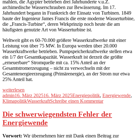
mahlen, die Ägypter betrieben drei Jahrhunderte v.u.Z.
archimedische Wasserschrauben zur Bewässerung. Im 17.
Jahrhundert begann in Frankreich der Einsatz von Turbinen. 1849
baute der Ingenieur James Francis die erste moderne Wasserturbine,
die „Francis-Turbine“, deren Wirkprinzip noch heute die am
häufigsten genutzte Art von Wasserturbine ist.
Weltweit gibt es 60-70.000 größere Wasserkraftwerke mit einer
Leistung von über 75 MW. In Europa werden über 20.000
Wasserkraftwerke betrieben. Pumpspeicherkraftwerke stellen etwa
ein 1/7 der Gesamtkapazität. Wasserkraft ist derzeit die größte
„erneuerbare“ Stromquelle mit ca. 15% Anteil an der
Gesamtstromerzeugung – nicht zu verwechseln mit der
Gesamtenergieerzeugung (Primärenergie), an der Strom nur etwa
25% Anteil hat.
„Wie
weiterlesen
grün
Autor
Veröffentlicht
Kategorien
admin
16. März 2025
16. März 2025
Energiepolitik
,
Energiewende
,
ist
am
Schlagwörter
zu
Klimapolitik
Wasserkraft
Schreibe einen Kommentar
die
Wie
Wasserkraft?“
grün
Die schwerwiegendsten Fehler der
ist
Energiewende
die
Wasserkraft?
Vorwort:
Wir übernehmen hier mit Dank einen Beitrag zur