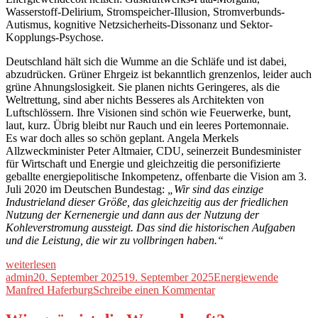
Wasserstoff-Delirium, Stromspeicher-Illusion, Stromverbunds-
Autismus, kognitive Netzsicherheits-Dissonanz und Sektor-
Kopplungs-Psychose.
Deutschland hält sich die Wumme an die Schläfe und ist dabei,
abzudrücken. Grüner Ehrgeiz ist bekanntlich grenzenlos, leider auch
grüne Ahnungslosigkeit. Sie planen nichts Geringeres, als die
Weltrettung, sind aber nichts Besseres als Architekten von
Luftschlössern. Ihre Visionen sind schön wie Feuerwerke, bunt,
laut, kurz. Übrig bleibt nur Rauch und ein leeres Portemonnaie.
Es war doch alles so schön geplant. Angela Merkels
Allzweckminister Peter Altmaier, CDU, seinerzeit Bundesminister
für Wirtschaft und Energie und gleichzeitig die personifizierte
geballte energiepolitische Inkompetenz, offenbarte die Vision am 3.
Juli 2020 im Deutschen Bundestag:
„Wir sind das einzige
Industrieland dieser Größe, das gleichzeitig aus der friedlichen
Nutzung der Kernenergie und dann aus der Nutzung der
Kohleverstromung aussteigt. Das sind die historischen Aufgaben
und die Leistung, die wir zu vollbringen haben.“
„Energiewende
weiterlesen
im
Autor
Veröffentlicht
Kategorien
Schlagwö
admin
20. September 2025
19. September 2025
Energiewende
Realitäts-
am
zu
Manfred Haferburg
Schreibe einen Kommentar
Check:
Energiewende
Schlimmer
im