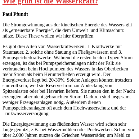
Wie grün ist die Wasserkraft?
als
Realitäts-
Russisch
Check:
Paul Pfundt
Roulette“
Schlimmer
als
Die Stromgewinnung aus der kinetischen Energie des Wassers gilt
Russisch
als „erneuerbare Energie“, die dem Umwelt- und Klimaschutz
Roulette
nütze. Diese These wollen wir hier überprüfen.
Es gibt drei Arten von Wasserkraftwerken: 1. Kraftwerke mit
Staumauer, 2. solche ohne Stauung an Fließgewässern und 3.
Pumpspeicherkraftwerke. Während die ersten beiden Typen Strom
erzeugen, ist das bei Pumpspeicheranlagen nicht der Fall: sie
verbrauchen beim Hochpumpen des Wassers in das Oberbecken
mehr Strom als beim Herunterfließen erzeugt wird. Der
Energieverlust liegt bei 20-30%. Solche Anlagen können trotzdem
sinnvoll sein, weil sie Reservestrom zur Abdeckung von
Spitzenlasten oder bei Havarien liefern. Sie nutzen den in der Nacht
erzeugten, aber nicht gebrauchten Strom. Dadurch sind insgesamt
weniger Erzeugeranlagen nötig. Außerdem dienen
Pumpspeicheranlagen oft auch dem Hochwasserschutz und der
Trinkwasserversorgung.
Die Energiegewinnung aus fließendem Wasser wird schon sehr
lange genutzt, z.B. bei Wassermühlen oder Pochwerken. Schon vor
über 2.000 Jahren nutzten die Griechen Wasserräder, um Mehl zu