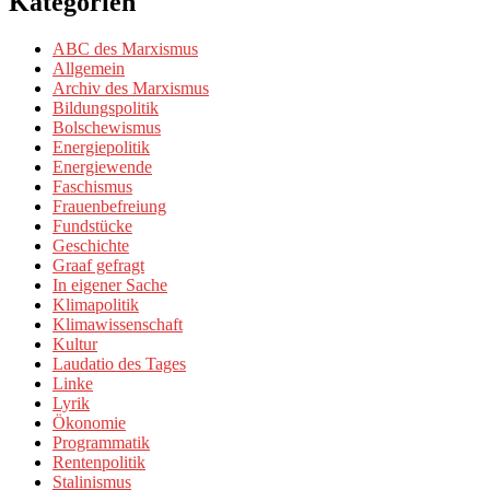
Kategorien
ABC des Marxismus
Allgemein
Archiv des Marxismus
Bildungspolitik
Bolschewismus
Energiepolitik
Energiewende
Faschismus
Frauenbefreiung
Fundstücke
Geschichte
Graaf gefragt
In eigener Sache
Klimapolitik
Klimawissenschaft
Kultur
Laudatio des Tages
Linke
Lyrik
Ökonomie
Programmatik
Rentenpolitik
Stalinismus