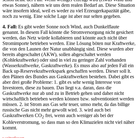
etwas Sonne), nähern wir uns dem realen Bedarf an. Diese Situation
wäre insofern ideal, weil es weder zu viel Erzeugerkapazität gäbe,
noch zu wenig. Eine solche Lage ist aber nur selten gegeben.
4. Fall:
Es gibt weder Sonne noch Wind, auch Dunkelflaute
genannt. In diesem Fall könnte die Stromversorgung nicht gesichert
werden, das Netz würde kollabieren und könnte auch nicht über
Stromimporte betrieben werden. Eine Lösung böten nur Kraftwerke,
die von den Launen der Natur unabhängig sind. Diese wurden aber
bereits abgeschaltet (AKW), sollen abgeschaltet werden
(Kohlekraftwerke) oder sind in viel zu geringer Zahl vorhanden
(Wasserkraftwerke, Gaskraftwerke). Es muss also auf jeden Fall ein
Back up-Reservekraftwerkspark geschaffen werden. Dieser soll lt.
den Plänen des Bundes aus Gaskraftwerken bestehen. Dabei gibt es
aber drei große Probleme: 1. gibt es sehr wenig Interesse von
Investoren, diese zu bauen. Das liegt v.a. daran, dass die
Gaskraftwerke nur ab und zu in Betrieb gehen und daher nicht
wirtschaftlich betrieben werden können bzw. subventioniert werden
müssen. 2. ist Strom aus Gas sehr teuer, umso mehr, da das billige
russische Gas nicht mehr gewollt wird. 3. wird auch bei
Gaskraftwerken CO
frei, wenn auch weniger als bei der
2
Kohleverstromung, so dass man so den Klimazielen nicht viel näher
kommt.
„Ein