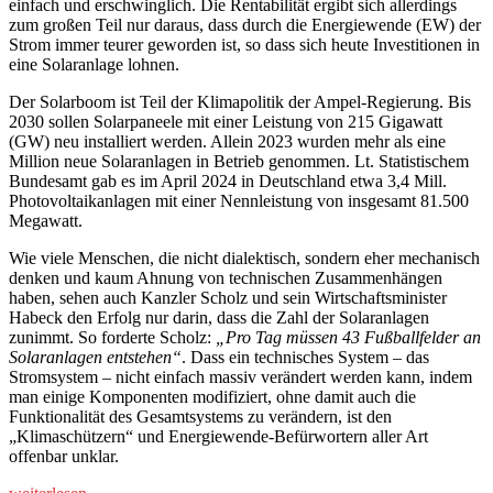
einfach und erschwinglich. Die Rentabilität ergibt sich allerdings
zum großen Teil nur daraus, dass durch die Energiewende (EW) der
Strom immer teurer geworden ist, so dass sich heute Investitionen in
eine Solaranlage lohnen.
Der Solarboom ist Teil der Klimapolitik der Ampel-Regierung. Bis
2030 sollen Solarpaneele mit einer Leistung von 215 Gigawatt
(GW) neu installiert werden. Allein 2023 wurden mehr als eine
Million neue Solaranlagen in Betrieb genommen. Lt. Statistischem
Bundesamt gab es im April 2024 in Deutschland etwa 3,4 Mill.
Photovoltaikanlagen mit einer Nennleistung von insgesamt 81.500
Megawatt.
Wie viele Menschen, die nicht dialektisch, sondern eher mechanisch
denken und kaum Ahnung von technischen Zusammenhängen
haben, sehen auch Kanzler Scholz und sein Wirtschaftsminister
Habeck den Erfolg nur darin, dass die Zahl der Solaranlagen
zunimmt. So forderte Scholz:
„Pro Tag müssen 43 Fußballfelder an
Solaranlagen entstehen“
. Dass ein technisches System – das
Stromsystem – nicht einfach massiv verändert werden kann, indem
man einige Komponenten modifiziert, ohne damit auch die
Funktionalität des Gesamtsystems zu verändern, ist den
„Klimaschützern“ und Energiewende-Befürwortern aller Art
offenbar unklar.
„Der