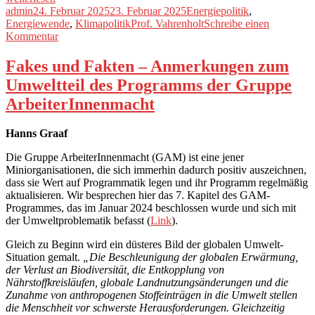
der
Autor
Veröffentlicht
Kategorien
admin
24. Februar 2025
23. Februar 2025
Energiepolitik
,
Dunkelflaute
am
Schlagwörter
Energiewende
,
Klimapolitik
Prof. Vahrenholt
Schreibe einen
kommt
zu
Kommentar
die
Nach
gefährlichere
der
Fakes und Fakten – Anmerkungen zum
Hellbrise“
Dunkelflaute
Umweltteil des Programms der Gruppe
kommt
die
ArbeiterInnenmacht
gefährlichere
Hellbrise
Hanns Graaf
Die Gruppe ArbeiterInnenmacht (GAM) ist eine jener
Miniorganisationen, die sich immerhin dadurch positiv auszeichnen,
dass sie Wert auf Programmatik legen und ihr Programm regelmäßig
aktualisieren. Wir besprechen hier das 7. Kapitel des GAM-
Programmes, das im Januar 2024 beschlossen wurde und sich mit
der Umweltproblematik befasst (
Link
).
Gleich zu Beginn wird ein düsteres Bild der globalen Umwelt-
Situation gemalt.
„Die Beschleunigung der globalen Erwärmung,
der Verlust an Biodiversität, die Entkopplung von
Nährstoffkreisläufen, globale Landnutzungsänderungen und die
Zunahme von anthropogenen Stoffeinträgen in die Umwelt stellen
die Menschheit vor schwerste Herausforderungen. Gleichzeitig