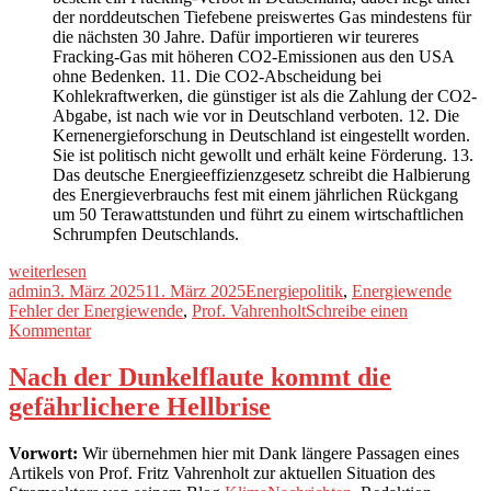
der norddeutschen Tiefebene preiswertes Gas mindestens für
die nächsten 30 Jahre. Dafür importieren wir teureres
Fracking-Gas mit höheren CO2-Emissionen aus den USA
ohne Bedenken. 11. Die CO2-Abscheidung bei
Kohlekraftwerken, die günstiger ist als die Zahlung der CO2-
Abgabe, ist nach wie vor in Deutschland verboten. 12. Die
Kernenergieforschung in Deutschland ist eingestellt worden.
Sie ist politisch nicht gewollt und erhält keine Förderung. 13.
Das deutsche Energieeffizienzgesetz schreibt die Halbierung
des Energieverbrauchs fest mit einem jährlichen Rückgang
um 50 Terawattstunden und führt zu einem wirtschaftlichen
Schrumpfen Deutschlands.
„Die
weiterlesen
schwerwiegendsten
Autor
Veröffentlicht
Kategorien
Schla
admin
3. März 2025
11. März 2025
Energiepolitik
,
Energiewende
Fehler
am
Fehler der Energiewende
,
Prof. Vahrenholt
Schreibe einen
der
zu
Kommentar
Energiewende“
Die
schwerwiegendsten
Nach der Dunkelflaute kommt die
Fehler
gefährlichere Hellbrise
der
Energiewende
Vorwort:
Wir übernehmen hier mit Dank längere Passagen eines
Artikels von Prof. Fritz Vahrenholt zur aktuellen Situation des