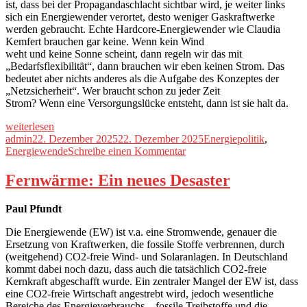
ist, dass bei der Propagandaschlacht sichtbar wird, je weiter links
sich ein Energiewender verortet, desto weniger Gaskraftwerke
werden gebraucht. Echte Hardcore-Energiewender wie Claudia
Kemfert brauchen gar keine. Wenn kein Wind
weht und keine Sonne scheint, dann regeln wir das mit
„Bedarfsflexibilität“, dann brauchen wir eben keinen Strom. Das
bedeutet aber nichts anderes als die Aufgabe des Konzeptes der
„Netzsicherheit“. Wer braucht schon zu jeder Zeit
Strom? Wenn eine Versorgungslücke entsteht, dann ist sie halt da.
„Die
weiterlesen
Phantom-
Autor
Veröffentlicht
Kategorien
admin
22. Dezember 2025
22. Dezember 2025
Energiepolitik
,
Kraftwerke“
am
zu
Energiewende
Schreibe einen Kommentar
Die
Phantom-
Fernwärme: Ein neues Desaster
Kraftwerke
Paul Pfundt
Die Energiewende (EW) ist v.a. eine Stromwende, genauer die
Ersetzung von Kraftwerken, die fossile Stoffe verbrennen, durch
(weitgehend) CO2-freie Wind- und Solaranlagen. In Deutschland
kommt dabei noch dazu, dass auch die tatsächlich CO2-freie
Kernkraft abgeschafft wurde. Ein zentraler Mangel der EW ist, dass
eine CO2-freie Wirtschaft angestrebt wird, jedoch wesentliche
Bereiche des Energieverbrauchs – fossile Treibstoffe und die