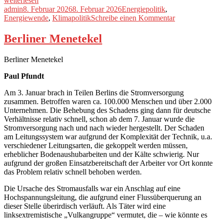
weiterlesen
energetischer
Autor
Veröffentlicht
Kategorien
admin
8. Februar 2026
8. Februar 2026
Energiepolitik
,
Albtraum“
am
zu
Energiewende
,
Klimapolitik
Schreibe einen Kommentar
Ein
energetischer
Berliner Menetekel
Albtraum
Berliner Menetekel
Paul Pfundt
Am 3. Januar brach in Teilen Berlins die Stromversorgung
zusammen. Betroffen waren ca. 100.000 Menschen und über 2.000
Unternehmen. Die Behebung des Schadens ging dann für deutsche
Verhältnisse relativ schnell, schon ab dem 7. Januar wurde die
Stromversorgung nach und nach wieder hergestellt. Der Schaden
am Leitungssystem war aufgrund der Komplexität der Technik, u.a.
verschiedener Leitungsarten, die gekoppelt werden müssen,
erheblicher Bodenaushubarbeiten und der Kälte schwierig. Nur
aufgrund der großen Einsatzbereitschaft der Arbeiter vor Ort konnte
das Problem relativ schnell behoben werden.
Die Ursache des Stromausfalls war ein Anschlag auf eine
Hochspannungsleitung, die aufgrund einer Flussüberquerung an
dieser Stelle überirdisch verläuft. Als Täter wird eine
linksextremistische „Vulkangruppe“ vermutet, die – wie könnte es