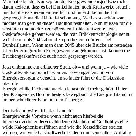
Man hatte bei der Konzeption der Energiewende irgendwie nicht
daran gedacht, dass es bei Dunkelflauten noch Kraftwerke braucht
und hat die existierenden feierlich und unter Jubel in die Luft
gesprengt. Etwa die Hälfte ist schon weg. Weil es so schön war,
möchte man gern an dieser Tradition festhalten. Nun müssen für die
zerstörten und noch zu zerstörenden Kohlekraftwerke neue
Gaskraftwerke gebaut werden, die man Brückentechnologie nennt,
weil die nur bis 2045 ab und zu produzieren dürfen – bei
Dunkelflauten. Wenn man dann 2045 über die Brücke am rettenden
Ufer der erfolgreichen Energiewende angekommen ist, können die
Brückengaskraftwerke auch noch gesprengt werden.
Jetzt entbrannte ein erbitterter Streit, ob – und wenn ja – wie viele
Gaskraftwerke gebraucht werden. Je weniger jemand von
Energieversorgung versteht, umso lauter führt er die Diskussion
über die
Energiepolitik. Fachleute werden längst nicht mehr gehört. Unter
den Klängen des Bordorchesters bewegt sich die Energie-Titanic mit
immer schnellerer Fahrt auf den Eisberg zu.
Deutschland wäre nicht das Land der
Energiewende-Vorreiter, wenn nicht auch hierbei die
Interessenvertreter derverschiedenen Macht- und Geldlobbys eine
wilde Kakophonie aufführen und wie die Kesselflicker streiten
würden, wie viele Gaskraftwerke es denn nun sein sollen. Auffällig