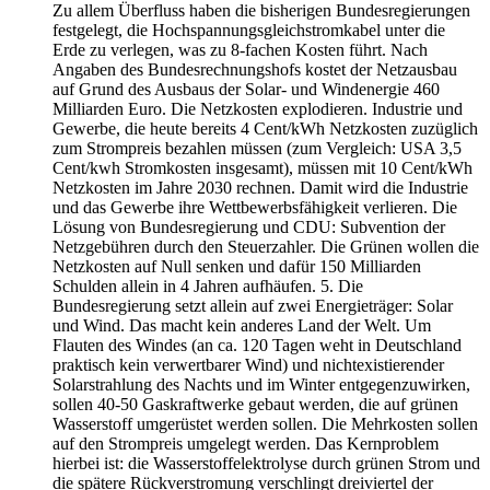
Zu allem Überfluss haben die bisherigen Bundesregierungen
festgelegt, die Hochspannungsgleichstromkabel unter die
Erde zu verlegen, was zu 8-fachen Kosten führt. Nach
Angaben des Bundesrechnungshofs kostet der Netzausbau
auf Grund des Ausbaus der Solar- und Windenergie 460
Milliarden Euro. Die Netzkosten explodieren. Industrie und
Gewerbe, die heute bereits 4 Cent/kWh Netzkosten zuzüglich
zum Strompreis bezahlen müssen (zum Vergleich: USA 3,5
Cent/kwh Stromkosten insgesamt), müssen mit 10 Cent/kWh
Netzkosten im Jahre 2030 rechnen. Damit wird die Industrie
und das Gewerbe ihre Wettbewerbsfähigkeit verlieren. Die
Lösung von Bundesregierung und CDU: Subvention der
Netzgebühren durch den Steuerzahler. Die Grünen wollen die
Netzkosten auf Null senken und dafür 150 Milliarden
Schulden allein in 4 Jahren aufhäufen. 5. Die
Bundesregierung setzt allein auf zwei Energieträger: Solar
und Wind. Das macht kein anderes Land der Welt. Um
Flauten des Windes (an ca. 120 Tagen weht in Deutschland
praktisch kein verwertbarer Wind) und nichtexistierender
Solarstrahlung des Nachts und im Winter entgegenzuwirken,
sollen 40-50 Gaskraftwerke gebaut werden, die auf grünen
Wasserstoff umgerüstet werden sollen. Die Mehrkosten sollen
auf den Strompreis umgelegt werden. Das Kernproblem
hierbei ist: die Wasserstoffelektrolyse durch grünen Strom und
die spätere Rückverstromung verschlingt dreiviertel der