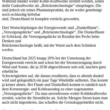
Während munter weiter Kohle-Kraftwerke zerstört werden, sollen
dafür Gaskraftwerke als „Brückentechnologie“ einspringen. Die
sind jedoch ein reines Phantasieprodukt, da sie weder genehmigt
noch rechtzeitig lieferbar
sind. Deutschland ist komplett verrückt geworden.
Drei Wortschöpfungen der Energiewende sind „Dunkelflaute“,
„Versorgungslücke“ und „Brückentechnologie“. Die Dunkelflaute
ist Schicksal, die Versorgungslücke ist Resultat des Pechs beim
Denken und
Brückentechnologie heißt, mit der Wurst nach dem Schinken
werfen.
Deutschland hat 2025 knapp 20% bei der Umsetzung der
Energiewende erreicht und schon bei der Stromerzeugung durch
Wind und Sonne, die ja 2038 abgeschlossen sein soll, tauchen ganz
erhebliche
Schwierigkeiten auf, die daraus resultieren, dass es abends dunkel
wird und gelegentlich ein paar Tage Windstille auftreten. Das konnte
ja keiner ahnen. Bei Flaute und Dunkelheit kommt es nämlich nach
dem Kernenergie- und Kohleausstieg zu einer sogenannten
„Versorgungslücke“. Da man unverdrossen weiter Kohlekraftwerke
zerstört, wächst die Stromlücke an. Solche Mengen Strom kann man
auch nicht importieren, das schaffen die Grenzkuppelstellen nicht.