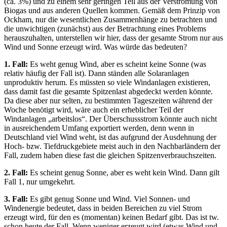
(ca. 3%) und zu einem sehr geringen Teil aus der Verstromung von
Biogas und aus anderen Quellen kommen. Gemäß dem Prinzip von
Ockham, nur die wesentlichen Zusammenhänge zu betrachten und
die unwichtigen (zunächst) aus der Betrachtung eines Problems
herauszuhalten, unterstellen wir hier, dass der gesamte Strom nur aus
Wind und Sonne erzeugt wird. Was würde das bedeuten?
1. Fall:
Es weht genug Wind, aber es scheint keine Sonne (was
relativ häufig der Fall ist). Dann ständen alle Solaranlagen
unproduktiv herum. Es müssten so viele Windanlagen existieren,
dass damit fast die gesamte Spitzenlast abgedeckt werden könnte.
Da diese aber nur selten, zu bestimmten Tageszeiten während der
Woche benötigt wird, wäre auch ein erheblicher Teil der
Windanlagen „arbeitslos“. Der Überschussstrom könnte auch nicht
in ausreichendem Umfang exportiert werden, denn wenn in
Deutschland viel Wind weht, ist das aufgrund der Ausdehnung der
Hoch- bzw. Tiefdruckgebiete meist auch in den Nachbarländern der
Fall, zudem haben diese fast die gleichen Spitzenverbrauchszeiten.
2. Fall:
Es scheint genug Sonne, aber es weht kein Wind. Dann gilt
Fall 1, nur umgekehrt.
3. Fall:
Es gibt genug Sonne und Wind. Viel Sonnen- und
Windenergie bedeutet, dass in beiden Bereichen zu viel Strom
erzeugt wird, für den es (momentan) keinen Bedarf gibt. Das ist tw.
schon heute der Fall. Wenn weniger erzeugt wird (etwas Wind und