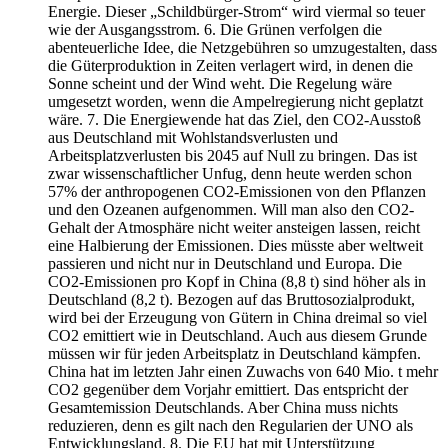
Energie. Dieser „Schildbürger-Strom“ wird viermal so teuer
wie der Ausgangsstrom. 6. Die Grünen verfolgen die
abenteuerliche Idee, die Netzgebühren so umzugestalten, dass
die Güterproduktion in Zeiten verlagert wird, in denen die
Sonne scheint und der Wind weht. Die Regelung wäre
umgesetzt worden, wenn die Ampelregierung nicht geplatzt
wäre. 7. Die Energiewende hat das Ziel, den CO2-Ausstoß
aus Deutschland mit Wohlstandsverlusten und
Arbeitsplatzverlusten bis 2045 auf Null zu bringen. Das ist
zwar wissenschaftlicher Unfug, denn heute werden schon
57% der anthropogenen CO2-Emissionen von den Pflanzen
und den Ozeanen aufgenommen. Will man also den CO2-
Gehalt der Atmosphäre nicht weiter ansteigen lassen, reicht
eine Halbierung der Emissionen. Dies müsste aber weltweit
passieren und nicht nur in Deutschland und Europa. Die
CO2-Emissionen pro Kopf in China (8,8 t) sind höher als in
Deutschland (8,2 t). Bezogen auf das Bruttosozialprodukt,
wird bei der Erzeugung von Gütern in China dreimal so viel
CO2 emittiert wie in Deutschland. Auch aus diesem Grunde
müssen wir für jeden Arbeitsplatz in Deutschland kämpfen.
China hat im letzten Jahr einen Zuwachs von 640 Mio. t mehr
CO2 gegenüber dem Vorjahr emittiert. Das entspricht der
Gesamtemission Deutschlands. Aber China muss nichts
reduzieren, denn es gilt nach den Regularien der UNO als
Entwicklungsland. 8. Die EU hat mit Unterstützung