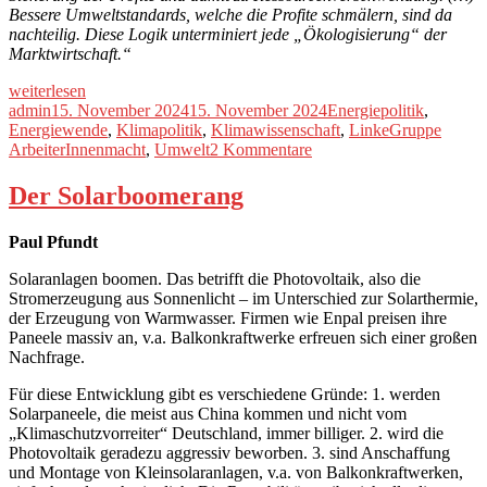
Bessere Umweltstandards, welche die Profite schmälern, sind da
nachteilig. Diese Logik unterminiert jede „Ökologisierung“ der
Marktwirtschaft.“
„Fakes
weiterlesen
und
Autor
Veröffentlicht
Kategorien
admin
15. November 2024
15. November 2024
Energiepolitik
,
Fakten
am
Schlagwörter
Energiewende
,
Klimapolitik
,
Klimawissenschaft
,
Linke
Gruppe
–
zu
ArbeiterInnenmacht
,
Umwelt
2 Kommentare
Anmerkungen
Fakes
zum
und
Der Solarboomerang
Umweltteil
Fakten
des
–
Paul Pfundt
Programms
Anmerkungen
der
zum
Solaranlagen boomen. Das betrifft die Photovoltaik, also die
Gruppe
Umweltteil
Stromerzeugung aus Sonnenlicht – im Unterschied zur Solarthermie,
ArbeiterInnenmacht“
des
der Erzeugung von Warmwasser. Firmen wie Enpal preisen ihre
Programms
Paneele massiv an, v.a. Balkonkraftwerke erfreuen sich einer großen
der
Nachfrage.
Gruppe
ArbeiterInnenmacht
Für diese Entwicklung gibt es verschiedene Gründe: 1. werden
Solarpaneele, die meist aus China kommen und nicht vom
„Klimaschutzvorreiter“ Deutschland, immer billiger. 2. wird die
Photovoltaik geradezu aggressiv beworben. 3. sind Anschaffung
und Montage von Kleinsolaranlagen, v.a. von Balkonkraftwerken,