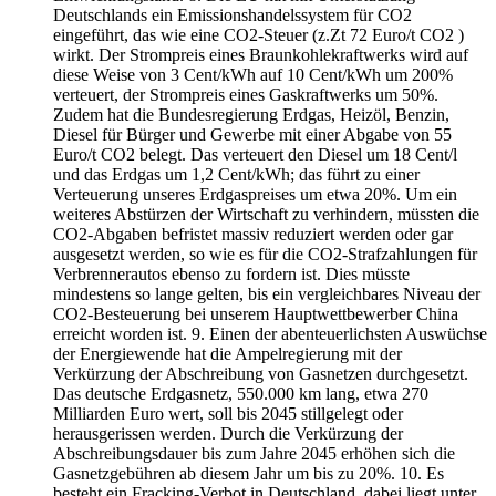
Deutschlands ein Emissionshandelssystem für CO2
eingeführt, das wie eine CO2-Steuer (z.Zt 72 Euro/t CO2 )
wirkt. Der Strompreis eines Braunkohlekraftwerks wird auf
diese Weise von 3 Cent/kWh auf 10 Cent/kWh um 200%
verteuert, der Strompreis eines Gaskraftwerks um 50%.
Zudem hat die Bundesregierung Erdgas, Heizöl, Benzin,
Diesel für Bürger und Gewerbe mit einer Abgabe von 55
Euro/t CO2 belegt. Das verteuert den Diesel um 18 Cent/l
und das Erdgas um 1,2 Cent/kWh; das führt zu einer
Verteuerung unseres Erdgaspreises um etwa 20%. Um ein
weiteres Abstürzen der Wirtschaft zu verhindern, müssten die
CO2-Abgaben befristet massiv reduziert werden oder gar
ausgesetzt werden, so wie es für die CO2-Strafzahlungen für
Verbrennerautos ebenso zu fordern ist. Dies müsste
mindestens so lange gelten, bis ein vergleichbares Niveau der
CO2-Besteuerung bei unserem Hauptwettbewerber China
erreicht worden ist. 9. Einen der abenteuerlichsten Auswüchse
der Energiewende hat die Ampelregierung mit der
Verkürzung der Abschreibung von Gasnetzen durchgesetzt.
Das deutsche Erdgasnetz, 550.000 km lang, etwa 270
Milliarden Euro wert, soll bis 2045 stillgelegt oder
herausgerissen werden. Durch die Verkürzung der
Abschreibungsdauer bis zum Jahre 2045 erhöhen sich die
Gasnetzgebühren ab diesem Jahr um bis zu 20%. 10. Es
besteht ein Fracking-Verbot in Deutschland, dabei liegt unter