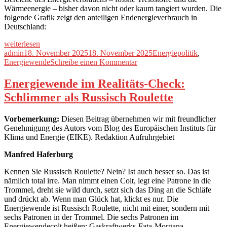
Wärmeenergie – bisher davon nicht oder kaum tangiert wurden. Die
folgende Grafik zeigt den anteiligen Endenergieverbrauch in
Deutschland:
„Fernwärme:
weiterlesen
Ein
Autor
Veröffentlicht
Kategorien
admin
18. November 2025
18. November 2025
Energiepolitik
,
neues
am
zu
Energiewende
Schreibe einen Kommentar
Desaster“
Fernwärme:
Ein
Energiewende im Realitäts-Check:
neues
Schlimmer als Russisch Roulette
Desaster
Vorbemerkung:
Diesen Beitrag übernehmen wir mit freundlicher
Genehmigung des Autors vom Blog des Europäischen Instituts für
Klima und Energie (EIKE). Redaktion Aufruhrgebiet
Manfred Haferburg
Kennen Sie Russisch Roulette? Nein? Ist auch besser so. Das ist
nämlich total irre. Man nimmt einen Colt, legt eine Patrone in die
Trommel, dreht sie wild durch, setzt sich das Ding an die Schläfe
und drückt ab. Wenn man Glück hat, klickt es nur. Die
Energiewende ist Russisch Roulette, nicht mit einer, sondern mit
sechs Patronen in der Trommel. Die sechs Patronen im
Energiewendecolt heißen: Gaskraftwerks-Fata-Morgana,