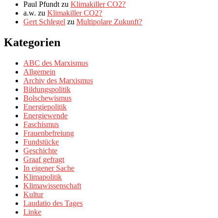
Paul Pfundt
zu
Klimakiller CO2?
a.w.
zu
Klimakiller CO2?
Gert Schlegel
zu
Multipolare Zukunft?
Kategorien
ABC des Marxismus
Allgemein
Archiv des Marxismus
Bildungspolitik
Bolschewismus
Energiepolitik
Energiewende
Faschismus
Frauenbefreiung
Fundstücke
Geschichte
Graaf gefragt
In eigener Sache
Klimapolitik
Klimawissenschaft
Kultur
Laudatio des Tages
Linke