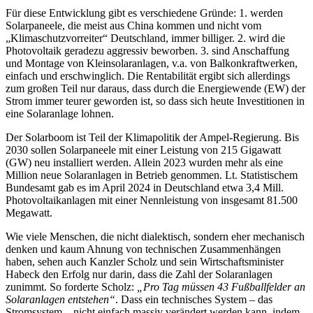
Für diese Entwicklung gibt es verschiedene Gründe: 1. werden
Solarpaneele, die meist aus China kommen und nicht vom
„Klimaschutzvorreiter“ Deutschland, immer billiger. 2. wird die
Photovoltaik geradezu aggressiv beworben. 3. sind Anschaffung
und Montage von Kleinsolaranlagen, v.a. von Balkonkraftwerken,
einfach und erschwinglich. Die Rentabilität ergibt sich allerdings
zum großen Teil nur daraus, dass durch die Energiewende (EW) der
Strom immer teurer geworden ist, so dass sich heute Investitionen in
eine Solaranlage lohnen.
Der Solarboom ist Teil der Klimapolitik der Ampel-Regierung. Bis
2030 sollen Solarpaneele mit einer Leistung von 215 Gigawatt
(GW) neu installiert werden. Allein 2023 wurden mehr als eine
Million neue Solaranlagen in Betrieb genommen. Lt. Statistischem
Bundesamt gab es im April 2024 in Deutschland etwa 3,4 Mill.
Photovoltaikanlagen mit einer Nennleistung von insgesamt 81.500
Megawatt.
Wie viele Menschen, die nicht dialektisch, sondern eher mechanisch
denken und kaum Ahnung von technischen Zusammenhängen
haben, sehen auch Kanzler Scholz und sein Wirtschaftsminister
Habeck den Erfolg nur darin, dass die Zahl der Solaranlagen
zunimmt. So forderte Scholz:
„Pro Tag müssen 43 Fußballfelder an
Solaranlagen entstehen“
. Dass ein technisches System – das
Stromsystem – nicht einfach massiv verändert werden kann, indem