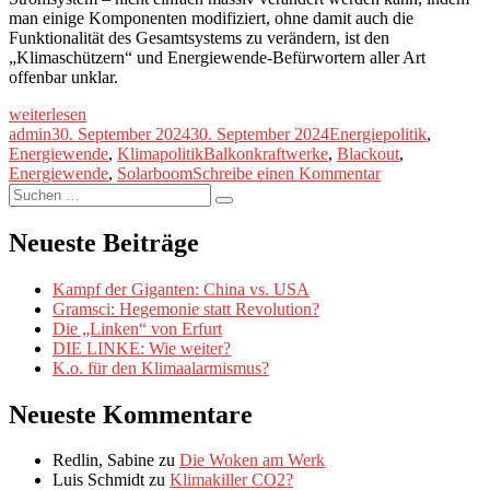
man einige Komponenten modifiziert, ohne damit auch die
Funktionalität des Gesamtsystems zu verändern, ist den
„Klimaschützern“ und Energiewende-Befürwortern aller Art
offenbar unklar.
„Der
weiterlesen
Solarboomerang“
Autor
Veröffentlicht
Kategorien
admin
30. September 2024
30. September 2024
Energiepolitik
,
am
Schlagwörter
Energiewende
,
Klimapolitik
Balkonkraftwerke
,
Blackout
,
zu
Energiewende
,
Solarboom
Schreibe einen Kommentar
Suche
Der
Suchen
nach:
Solarboomeran
Neueste Beiträge
Kampf der Giganten: China vs. USA
Gramsci: Hegemonie statt Revolution?
Die „Linken“ von Erfurt
DIE LINKE: Wie weiter?
K.o. für den Klimaalarmismus?
Neueste Kommentare
Redlin, Sabine
zu
Die Woken am Werk
Luis Schmidt
zu
Klimakiller CO2?