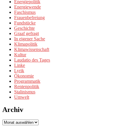
Energiepolitik
Energiewende
Faschismus
Frauenbefreiung
Fundstücke
Geschichte
Graaf gefragt
In eigener Sache
Klimapolitik
Klimawissenschaft
Kultur
Laudatio des Tages
Linke
Lyrik
Ökonomie
Programmatik
Rentenpolitik
Stalinismus
Umwelt
Archiv
Archiv