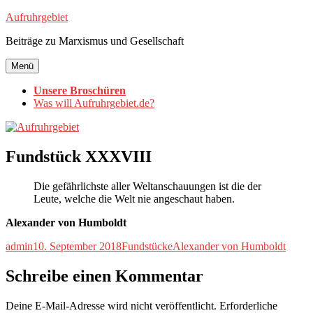
Zum
Aufruhrgebiet
Inhalt
Beiträge zu Marxismus und Gesellschaft
springen
Menü
Unsere Broschüren
Was will Aufruhrgebiet.de?
Fundstück XXXVIII
Die gefährlichste aller Weltanschauungen ist die der
Leute, welche die Welt nie angeschaut haben.
Alexander von Humboldt
Autor
Veröffentlicht
Kategorien
Schlagwörter
admin
10. September 2018
Fundstücke
Alexander von Humboldt
am
Schreibe einen Kommentar
Deine E-Mail-Adresse wird nicht veröffentlicht.
Erforderliche