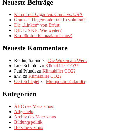
Neueste Beiträge
Kampf der Giganten: China vs. USA
Gramsci: Hegemonie statt Revolution?
Die „Linken“ von Erfurt
DIE LINKE: Wie weiter?
K.o. für den Klimaalarmismus?
Neueste Kommentare
Redlin, Sabine
zu
Die Woken am Werk
Luis Schmidt
zu
Klimakiller CO2?
Paul Pfundt
zu
Klimakiller CO2?
a.w.
zu
Klimakiller CO2?
Gert Schlegel
zu
Multipolare Zukunft?
Kategorien
ABC des Marxismus
Allgemein
Archiv des Marxismus
Bildungspolitik
Bolschewismus