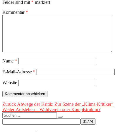
Felder sind mit
*
markiert
Kommentar
*
Name
*
E-Mail-Adresse
*
Website
Beitragsnavigation
Vorheriger
Zurück
Abwege der Kritik: Zur Szene der „Klima-Kritiker“
Nächster
Beitrag:
Weiter
Aufstehen – Wahlverein oder Kampfstruktur?
Suche
Beitrag:
Suchen
nach: