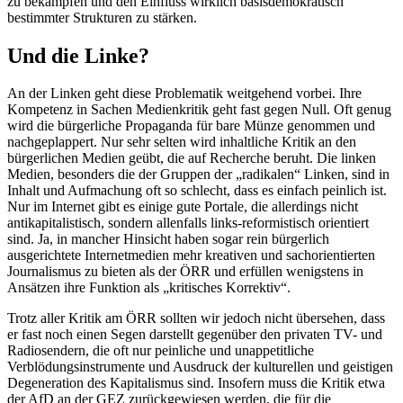
zu bekämpfen und den Einfluss wirklich basisdemokratisch
bestimmter Strukturen zu stärken.
Und die Linke?
An der Linken geht diese Problematik weitgehend vorbei. Ihre
Kompetenz in Sachen Medienkritik geht fast gegen Null. Oft genug
wird die bürgerliche Propaganda für bare Münze genommen und
nachgeplappert. Nur sehr selten wird inhaltliche Kritik an den
bürgerlichen Medien geübt, die auf Recherche beruht. Die linken
Medien, besonders die der Gruppen der „radikalen“ Linken, sind in
Inhalt und Aufmachung oft so schlecht, dass es einfach peinlich ist.
Nur im Internet gibt es einige gute Portale, die allerdings nicht
antikapitalistisch, sondern allenfalls links-reformistisch orientiert
sind. Ja, in mancher Hinsicht haben sogar rein bürgerlich
ausgerichtete Internetmedien mehr kreativen und sachorientierten
Journalismus zu bieten als der ÖRR und erfüllen wenigstens in
Ansätzen ihre Funktion als „kritisches Korrektiv“.
Trotz aller Kritik am ÖRR sollten wir jedoch nicht übersehen, dass
er fast noch einen Segen darstellt gegenüber den privaten TV- und
Radiosendern, die oft nur peinliche und unappetitliche
Verblödungsinstrumente und Ausdruck der kulturellen und geistigen
Degeneration des Kapitalismus sind. Insofern muss die Kritik etwa
der AfD an der GEZ zurückgewiesen werden, die für die