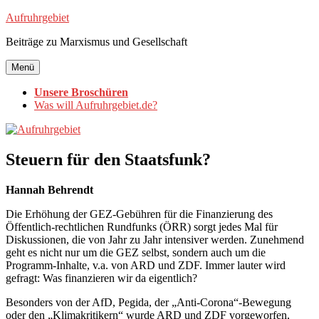
Zum
Aufruhrgebiet
Inhalt
Beiträge zu Marxismus und Gesellschaft
springen
Menü
Unsere Broschüren
Was will Aufruhrgebiet.de?
Steuern für den Staatsfunk?
Hannah Behrendt
Die Erhöhung der GEZ-Gebühren für die Finanzierung des
Öffentlich-rechtlichen Rundfunks (ÖRR) sorgt jedes Mal für
Diskussionen, die von Jahr zu Jahr intensiver werden. Zunehmend
geht es nicht nur um die GEZ selbst, sondern auch um die
Programm-Inhalte, v.a. von ARD und ZDF. Immer lauter wird
gefragt: Was finanzieren wir da eigentlich?
Besonders von der AfD, Pegida, der „Anti-Corona“-Bewegung
oder den „Klimakritikern“ wurde ARD und ZDF vorgeworfen,