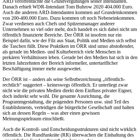
ARD veröffentlichte die Grundvergütungen seiner Intendanten.
Danach erhielt WDR-Intendant Tom Buhrow 2020 404.000 Euro.
Auch die anderen ARD-Intendanten kommen auf Grundeinkommen
von 200-400.000 Euro. Dazu kommen oft noch Nebeneinkommen.
Zwar verdienen auch Chefs und Spitzenmanager anderer
Unternehmen so viel oder mehr, doch handelt es sich dabei nicht um
öffentlich finanzierte Bereiche. Der ÖRR ist insofern nur ein
Beispiel dafür, wie der Filz aus Staat, Politik und Medien sich selbst
die Taschen füllt. Diese Praktiken im ÖRR sind umso abstoßender,
als gerade im Medien- und Kulturbereich viele Menschen in
prekären Verhältnissen leben. Gerade bei den Medien hat sich in den
letzten Jahrzehnten der Bereich informeller, untertariflicher
Beschäftigung immer mehr ausgeweitet.
Der ÖRR ist – anders als seine Selbstbezeichnung „öffentlich-
rechtlich“ suggeriert – keineswegs öffentlich. Er unterliegt zwar
nicht wie die privaten Medien direkt dem Einfluss privater Eigner,
doch indirekt sehr wohl. Die gesamte Ausrichtung, die
Programmgestaltung, die prägenden Personen usw. sind Teil des
Establishments, verteidigen die bürgerliche Gesellschaft und halten
sich an dessen Regeln – was aber einen gewissen
Meinungsspielraum einschließt.
Auch die Kontroll- und Entscheidungsstrukturen sind nicht wirklich
öffentlich. Die Rundfunkräte (RR) überwachen die Einhaltung des