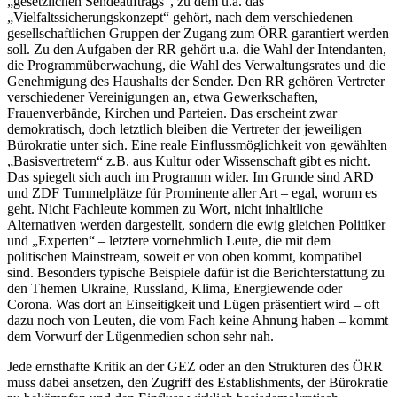
„gesetzlichen Sendeauftrags“, zu dem u.a. das
„Vielfaltssicherungskonzept“ gehört, nach dem verschiedenen
gesellschaftlichen Gruppen der Zugang zum ÖRR garantiert werden
soll. Zu den Aufgaben der RR gehört u.a. die Wahl der Intendanten,
die Programmüberwachung, die Wahl des Verwaltungsrates und die
Genehmigung des Haushalts der Sender. Den RR gehören Vertreter
verschiedener Vereinigungen an, etwa Gewerkschaften,
Frauenverbände, Kirchen und Parteien. Das erscheint zwar
demokratisch, doch letztlich bleiben die Vertreter der jeweiligen
Bürokratie unter sich. Eine reale Einflussmöglichkeit von gewählten
„Basisvertretern“ z.B. aus Kultur oder Wissenschaft gibt es nicht.
Das spiegelt sich auch im Programm wider. Im Grunde sind ARD
und ZDF Tummelplätze für Prominente aller Art – egal, worum es
geht. Nicht Fachleute kommen zu Wort, nicht inhaltliche
Alternativen werden dargestellt, sondern die ewig gleichen Politiker
und „Experten“ – letztere vornehmlich Leute, die mit dem
politischen Mainstream, soweit er von oben kommt, kompatibel
sind. Besonders typische Beispiele dafür ist die Berichterstattung zu
den Themen Ukraine, Russland, Klima, Energiewende oder
Corona. Was dort an Einseitigkeit und Lügen präsentiert wird – oft
dazu noch von Leuten, die vom Fach keine Ahnung haben – kommt
dem Vorwurf der Lügenmedien schon sehr nah.
Jede ernsthafte Kritik an der GEZ oder an den Strukturen des ÖRR
muss dabei ansetzen, den Zugriff des Establishments, der Bürokratie