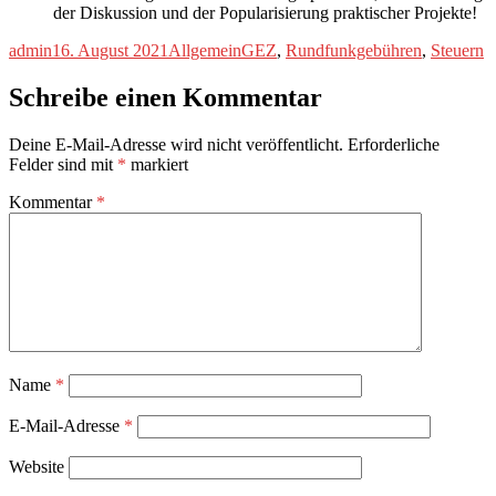
der Diskussion und der Popularisierung praktischer Projekte!
Autor
Veröffentlicht
Kategorien
Schlagwörter
admin
16. August 2021
Allgemein
GEZ
,
Rundfunkgebühren
,
Steuern
am
Schreibe einen Kommentar
Deine E-Mail-Adresse wird nicht veröffentlicht.
Erforderliche
Felder sind mit
*
markiert
Kommentar
*
Name
*
E-Mail-Adresse
*
Website