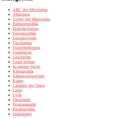
ABC des Marxismus
Allgemein
Archiv des Marxismus
Bildungspolitik
Bolschewismus
Energiepolitik
Energiewende
Faschismus
Frauenbefreiung
Fundstücke
Geschichte
Graaf gefragt
In eigener Sache
Klimapolitik
Klimawissenschaft
Kultur
Laudatio des Tages
Linke
Lyrik
Ökonomie
Programmatik
Rentenpolitik
Stalinismus