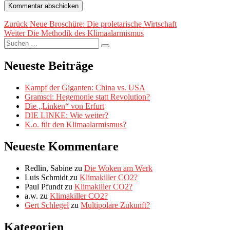
Beitragsnavigation
Vorheriger
Zurück
Neue Broschüre: Die proletarische Wirtschaft
Nächster
Beitrag:
Weiter
Die Methodik des Klimaalarmismus
Suche
Beitrag:
Suchen
nach:
Neueste Beiträge
Kampf der Giganten: China vs. USA
Gramsci: Hegemonie statt Revolution?
Die „Linken“ von Erfurt
DIE LINKE: Wie weiter?
K.o. für den Klimaalarmismus?
Neueste Kommentare
Redlin, Sabine
zu
Die Woken am Werk
Luis Schmidt
zu
Klimakiller CO2?
Paul Pfundt
zu
Klimakiller CO2?
a.w.
zu
Klimakiller CO2?
Gert Schlegel
zu
Multipolare Zukunft?
Kategorien