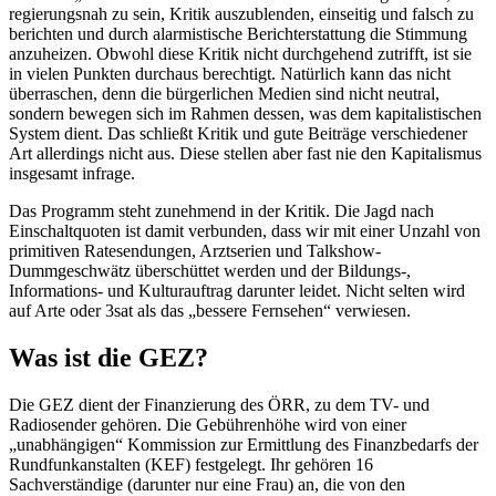
regierungsnah zu sein, Kritik auszublenden, einseitig und falsch zu
berichten und durch alarmistische Berichterstattung die Stimmung
anzuheizen. Obwohl diese Kritik nicht durchgehend zutrifft, ist sie
in vielen Punkten durchaus berechtigt. Natürlich kann das nicht
überraschen, denn die bürgerlichen Medien sind nicht neutral,
sondern bewegen sich im Rahmen dessen, was dem kapitalistischen
System dient. Das schließt Kritik und gute Beiträge verschiedener
Art allerdings nicht aus. Diese stellen aber fast nie den Kapitalismus
insgesamt infrage.
Das Programm steht zunehmend in der Kritik. Die Jagd nach
Einschaltquoten ist damit verbunden, dass wir mit einer Unzahl von
primitiven Ratesendungen, Arztserien und Talkshow-
Dummgeschwätz überschüttet werden und der Bildungs-,
Informations- und Kulturauftrag darunter leidet. Nicht selten wird
auf Arte oder 3sat als das „bessere Fernsehen“ verwiesen.
Was ist die GEZ?
Die GEZ dient der Finanzierung des ÖRR, zu dem TV- und
Radiosender gehören. Die Gebührenhöhe wird von einer
„unabhängigen“ Kommission zur Ermittlung des Finanzbedarfs der
Rundfunkanstalten (KEF) festgelegt. Ihr gehören 16
Sachverständige (darunter nur eine Frau) an, die von den