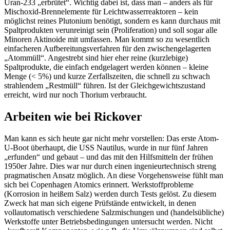
Uran-233 „erbrütet“. Wichtig dabei ist, dass man – anders als für
Mischoxid-Brennelemente für Leichtwasserreaktoren – kein
möglichst reines Plutonium benötigt, sondern es kann durchaus mit
Spaltprodukten verunreinigt sein (Proliferation) und soll sogar alle
Minoren Aktinoide mit umfassen. Man kommt so zu wesentlich
einfacheren Aufbereitungsverfahren für den zwischengelagerten
„Atommüll“. Angestrebt sind hier eher reine (kurzlebige)
Spaltprodukte, die einfach endgelagert werden können – kleine
Menge (< 5%) und kurze Zerfallszeiten, die schnell zu schwach
strahlendem „Restmüll“ führen. Ist der Gleichgewichtszustand
erreicht, wird nur noch Thorium verbraucht.
Arbeiten wie bei Rickover
Man kann es sich heute gar nicht mehr vorstellen: Das erste Atom-
U-Boot überhaupt, die USS Nautilus, wurde in nur fünf Jahren
„erfunden“ und gebaut – und das mit den Hilfsmitteln der frühen
1950er Jahre. Dies war nur durch einen ingenieurtechnisch streng
pragmatischen Ansatz möglich. An diese Vorgehensweise fühlt man
sich bei Copenhagen Atomics erinnert. Werkstoffprobleme
(Korrosion in heißem Salz) werden durch Tests gelöst. Zu diesem
Zweck hat man sich eigene Prüfstände entwickelt, in denen
vollautomatisch verschiedene Salzmischungen und (handelsübliche)
Werkstoffe unter Betriebsbedingungen untersucht werden. Nicht