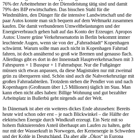
76% der Arbeitnehmer in der Dienstleistung tätig sind und damit
79% des BIP erwirtschaften. Das bisschen Stahl für die
Windmühlen, den Dünger für die intensive Landwirtschaft und die
paar Autos konnte man sich bequem auf dem Weltmarkt zusammen
kaufen. Die damit verbundenen Umweltbelastungen und der
Energieverbrauch gehen halt auf das Konto der Erzeuger. Apropos
Autos: Unsere grüne Verkehrssenatorin in Berlin bekommt immer
leuchtende Augen, wenn sie von der „Fahrradstadt“ Kopenhagen
schwärmt. Warum sollte man auch nicht in Kopenhagen Fahrrad
fahren, ist doch annähernd so groß wie Bremen und genauso flach.
Allerdings gibt es dort in der Innenstadt Hauptverkehrsachsen mit 3
Fahrspuren + 1 Busspur + 1 Fahrradspur. Nur die Fußgänger
müssen sich etwas anpassen, da diese Magistralen nur mit zweimal
grün zu überqueren sind. Schön sind auch die Nahverkehrszüge mit
großen Fahrradabteilen. Trotzdem stehen die Pendler von und nach
Kopenhagen (Großraum über 1,5 Millionen) täglich im Stau. Man
kann eben nicht alles haben: Billige Wohnung und gut bezahlter
Arbeitsplatz in Bullerbü geht nirgends auf der Welt.
In Dänemark ist aber ein weiteres dickes Ende abzusehen: Bereits
heute wird schon oder erst – je nach Blickwinkel – die Hälfte der
elektrischen Energie durch Windkraft erzeugt. Ein Netz mit so
hohem fluktuierenden Anteil überhaupt am Laufen zu halten, geht
nur mit der Wasserkraft in Norwegen, der Kernenergie in Schweden
und der Kohle in Deutschland. Da aber alle „Ökos“ in Europa