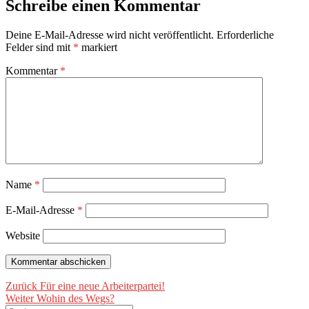
Schreibe einen Kommentar
Deine E-Mail-Adresse wird nicht veröffentlicht.
Erforderliche
Felder sind mit
*
markiert
Kommentar
*
Name
*
E-Mail-Adresse
*
Website
Beitragsnavigation
Vorheriger
Zurück
Für eine neue Arbeiterpartei!
Nächster
Beitrag:
Weiter
Wohin des Wegs?