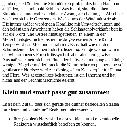
glauben, sie könnten ihre Stromlücken problemlos beim Nachbarn
auffüllen, ist damit bald Schluss. Was bleibt, sind die hohen
Stromkosten und wahrscheinliche Zwangsabschaltungen. Absehbar
zeichnen sich die Grenzen des Wachstums der Windindustrie ab.
Die immer größer werdenden Konflikte mit Umweltschützern und
den belästigten Anwohnern haben die Schlangenölverkäufer bereits
auf die Nord- und Ostsee hinausgetrieben. In einem in der
Menschheitsgeschichte bisher nie da gewesenen Ausmaß und
Tempo wird das Meer industrialisiert. Es ist halt wie mit den
Schornsteinen der frühen Industrialisierung: Einige wenige waren
ein willkommenes Fortschrittssymbol, aber ab einem gewissen
Ausmaß zeichnete sich der Fluch der Luftverschmutzung ab. Einige
wenige „Vogelschredder“ steckt die Natur locker weg, aber eine voll
gepflasterte Nordsee wird zur ökologischen Katastrophe für Fauna
und Flora. Wer gegenteiliges behauptet, ist ein Ignorant und hat
nichts aus der Technikgeschichte gelernt.
Klein und smart passt gut zusammen
Es ist kein Zufall, dass sich gerade die dünner besiedelten Staaten
für kleine und „moderne“ Reaktoren interessieren:
Ihre (lokalen) Netze sind meist zu klein, um konventionelle
Reaktoren wirtschaftlich betreiben zu können.