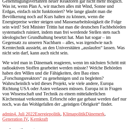
Genehmigungsverfahren neuer Reaktoren gar nicht mehr möglich.
Was ist, wenn Plan A, wir machen alles mit Wind, Sonne und
Erdgas, einfach nicht funktioniert? Wie lange glaubt man die
Bevölkerung noch auf Kurs halten zu können, wenn die
Energiepreise weiter steigen und Massenarbeitslosigkeit die Folge
sein wird? Seit Minister Trittin hat man die deutschen Fachbehörden
systematisch ruiniert, indem man frei werdende Stellen stets nach
ideologischer Grundhaltung besetzt hat. Man hat sogar – im
Gegensatz zu unseren Nachbarn – alles, was irgendwie nach
Kerntechnik aussieht, an den Universitäten „auslaufen“ lassen. Was
nicht sein darf, kann auch nicht sein.
Wie wird man in Dänemark reagieren, wenn im nächsten Schritt mit
radioaktiven Stoffen gearbeitet werden müsste? Welche Behörden
haben den Willen und die Fähigkeiten, den Bau eines
„Forschungsreaktors“ zu genehmigen und zu begleiten?
Wahrscheinlich wird dieses Projekt, wie viele andere, Europa
Richtung USA oder Asien verlassen müssen. Europa ist in Fragen
von Wissenschaft und Technik zu einem mittelalterlichen
Kirchenstaat verkommen. Erforscht oder gar gebaut werden darf nur
noch, was das Wohlgefallen der „geistigen Obrigkeit“ findet.
Autor
Veröffentlicht
Kategorien
Schlagwörter
admin
4. Juli 2022
Energiepolitik
,
Klimapolitik
Dänemerk
,
am
Generation IV
,
Kernkraft