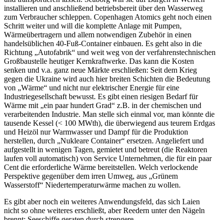
installieren und anschließend betriebsbereit über den Wasserweg
zum Verbraucher schleppen. Copenhagen Atomics geht noch einen
Schritt weiter und will die komplette Anlage mit Pumpen,
Wärmeübertragern und allem notwendigen Zubehör in einen
handelsüblichen 40-Fuß-Container einbauen. Es geht also in die
Richtung „Autofabrik“ und weit weg von der verfahrenstechnischen
Großbaustelle heutiger Kernkraftwerke. Das kann die Kosten
senken und v.a. ganz neue Märkte erschließen: Seit dem Krieg
gegen die Ukraine wird auch hier breiten Schichten die Bedeutung
von „Wärme“ und nicht nur elektrischer Energie für eine
Industriegesellschaft bewusst. Es gibt einen riesigen Bedarf für
Wärme mit „ein paar hundert Grad“ z.B. in der chemischen und
verarbeitenden Industrie. Man stelle sich einmal vor, man könnte die
tausende Kessel (< 100 MWth), die überwiegend aus teurem Erdgas
und Heizöl nur Warmwasser und Dampf für die Produktion
herstellen, durch „Nukleare Container“ ersetzen. Angeliefert und
aufgestellt in wenigen Tagen, gemietet und betreut (die Reaktoren
laufen voll automatisch) von Service Unternehmen, die für ein paar
Cent die erforderliche Wärme bereitstellen. Welch verlockende
Perspektive gegenüber dem irren Umweg, aus „Grünem
Wasserstoff“ Niedertemperaturwärme machen zu wollen.
Es gibt aber noch ein weiteres Anwendungsfeld, das sich Laien
nicht so ohne weiteres erschließt, aber Reedern unter den Nägeln
brennt: Seeschiffe geraten durch strengere