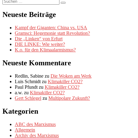
Suche
Beitrag:
Suchen
nach:
Neueste Beiträge
Kampf der Giganten: China vs. USA
Gramsci: Hegemonie statt Revolution?
Die „Linken“ von Erfurt
DIE LINKE: Wie weiter?
K.o. für den Klimaalarmismus?
Neueste Kommentare
Redlin, Sabine
zu
Die Woken am Werk
Luis Schmidt
zu
Klimakiller CO2?
Paul Pfundt
zu
Klimakiller CO2?
a.w.
zu
Klimakiller CO2?
Gert Schlegel
zu
Multipolare Zukunft?
Kategorien
ABC des Marxismus
Allgemein
Archiv des Marxismus