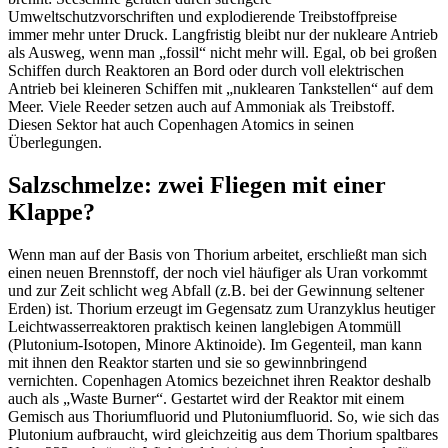
Umweltschutzvorschriften und explodierende Treibstoffpreise
immer mehr unter Druck. Langfristig bleibt nur der nukleare Antrieb
als Ausweg, wenn man „fossil“ nicht mehr will. Egal, ob bei großen
Schiffen durch Reaktoren an Bord oder durch voll elektrischen
Antrieb bei kleineren Schiffen mit „nuklearen Tankstellen“ auf dem
Meer. Viele Reeder setzen auch auf Ammoniak als Treibstoff.
Diesen Sektor hat auch Copenhagen Atomics in seinen
Überlegungen.
Salzschmelze: zwei Fliegen mit einer
Klappe?
Wenn man auf der Basis von Thorium arbeitet, erschließt man sich
einen neuen Brennstoff, der noch viel häufiger als Uran vorkommt
und zur Zeit schlicht weg Abfall (z.B. bei der Gewinnung seltener
Erden) ist. Thorium erzeugt im Gegensatz zum Uranzyklus heutiger
Leichtwasserreaktoren praktisch keinen langlebigen Atommüll
(Plutonium-Isotopen, Minore Aktinoide). Im Gegenteil, man kann
mit ihnen den Reaktor starten und sie so gewinnbringend
vernichten. Copenhagen Atomics bezeichnet ihren Reaktor deshalb
auch als „Waste Burner“. Gestartet wird der Reaktor mit einem
Gemisch aus Thoriumfluorid und Plutoniumfluorid. So, wie sich das
Plutonium aufbraucht, wird gleichzeitig aus dem Thorium spaltbares