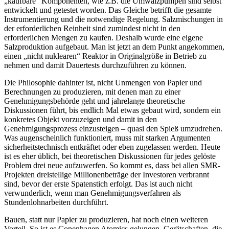
„kaufbare“ Komponenten, wie z.B. die Umwälzpumpen sind selbst
entwickelt und getestet worden. Das Gleiche betrifft die gesamte
Instrumentierung und die notwendige Regelung. Salzmischungen in
der erforderlichen Reinheit sind zumindest nicht in den
erforderlichen Mengen zu kaufen. Deshalb wurde eine eigene
Salzproduktion aufgebaut. Man ist jetzt an dem Punkt angekommen,
einen „nicht nuklearen“ Reaktor in Originalgröße in Betrieb zu
nehmen und damit Dauertests durchzuführen zu können.
Die Philosophie dahinter ist, nicht Unmengen von Papier und
Berechnungen zu produzieren, mit denen man zu einer
Genehmigungsbehörde geht und jahrelange theoretische
Diskussionen führt, bis endlich Mal etwas gebaut wird, sondern ein
konkretes Objekt vorzuzeigen und damit in den
Genehmigungsprozess einzusteigen – quasi den Spieß umzudrehen.
Was augenscheinlich funktioniert, muss mit starken Argumenten
sicherheitstechnisch entkräftet oder eben zugelassen werden. Heute
ist es eher üblich, bei theoretischen Diskussionen für jedes gelöste
Problem drei neue aufzuwerfen. So kommt es, dass bei allen SMR-
Projekten dreistellige Millionenbeträge der Investoren verbrannt
sind, bevor der erste Spatenstich erfolgt. Das ist auch nicht
verwunderlich, wenn man Genehmigungsverfahren als
Stundenlohnarbeiten durchführt.
Bauen, statt nur Papier zu produzieren, hat noch einen weiteren
Vorteil. So ist es Copenhagen Atomics gelungen, Gerätschaften, die