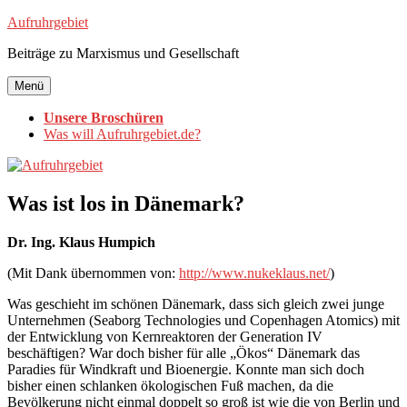
Zum
Aufruhrgebiet
Inhalt
Beiträge zu Marxismus und Gesellschaft
springen
Menü
Unsere Broschüren
Was will Aufruhrgebiet.de?
Was ist los in Dänemark?
Dr. Ing. Klaus Humpich
(Mit Dank übernommen von:
http://www.nukeklaus.net/
)
Was geschieht im schönen Dänemark, dass sich gleich zwei junge
Unternehmen (Seaborg Technologies und Copenhagen Atomics) mit
der Entwicklung von Kernreaktoren der Generation IV
beschäftigen? War doch bisher für alle „Ökos“ Dänemark das
Paradies für Windkraft und Bioenergie. Konnte man sich doch
bisher einen schlanken ökologischen Fuß machen, da die
Bevölkerung nicht einmal doppelt so groß ist wie die von Berlin und