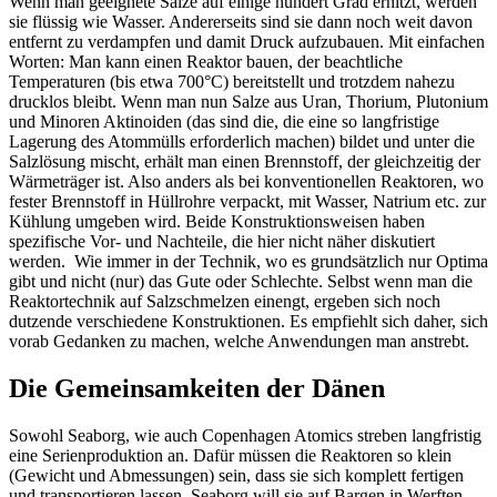
Wenn man geeignete Salze auf einige hundert Grad erhitzt, werden
sie flüssig wie Wasser. Andererseits sind sie dann noch weit davon
entfernt zu verdampfen und damit Druck aufzubauen. Mit einfachen
Worten: Man kann einen Reaktor bauen, der beachtliche
Temperaturen (bis etwa 700°C) bereitstellt und trotzdem nahezu
drucklos bleibt. Wenn man nun Salze aus Uran, Thorium, Plutonium
und Minoren Aktinoiden (das sind die, die eine so langfristige
Lagerung des Atommülls erforderlich machen) bildet und unter die
Salzlösung mischt, erhält man einen Brennstoff, der gleichzeitig der
Wärmeträger ist. Also anders als bei konventionellen Reaktoren, wo
fester Brennstoff in Hüllrohre verpackt, mit Wasser, Natrium etc. zur
Kühlung umgeben wird. Beide Konstruktionsweisen haben
spezifische Vor- und Nachteile, die hier nicht näher diskutiert
werden. Wie immer in der Technik, wo es grundsätzlich nur Optima
gibt und nicht (nur) das Gute oder Schlechte. Selbst wenn man die
Reaktortechnik auf Salzschmelzen einengt, ergeben sich noch
dutzende verschiedene Konstruktionen. Es empfiehlt sich daher, sich
vorab Gedanken zu machen, welche Anwendungen man anstrebt.
Die Gemeinsamkeiten der Dänen
Sowohl Seaborg, wie auch Copenhagen Atomics streben langfristig
eine Serienproduktion an. Dafür müssen die Reaktoren so klein
(Gewicht und Abmessungen) sein, dass sie sich komplett fertigen
und transportieren lassen. Seaborg will sie auf Bargen in Werften