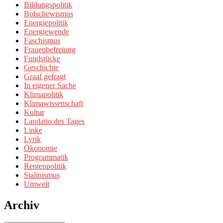
Bildungspolitik
Bolschewismus
Energiepolitik
Energiewende
Faschismus
Frauenbefreiung
Fundstücke
Geschichte
Graaf gefragt
In eigener Sache
Klimapolitik
Klimawissenschaft
Kultur
Laudatio des Tages
Linke
Lyrik
Ökonomie
Programmatik
Rentenpolitik
Stalinismus
Umwelt
Archiv