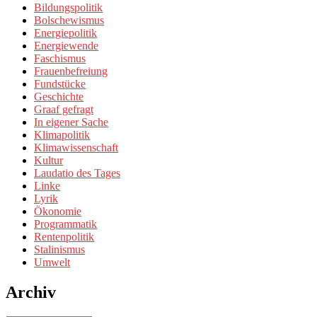
Bildungspolitik
Bolschewismus
Energiepolitik
Energiewende
Faschismus
Frauenbefreiung
Fundstücke
Geschichte
Graaf gefragt
In eigener Sache
Klimapolitik
Klimawissenschaft
Kultur
Laudatio des Tages
Linke
Lyrik
Ökonomie
Programmatik
Rentenpolitik
Stalinismus
Umwelt
Archiv