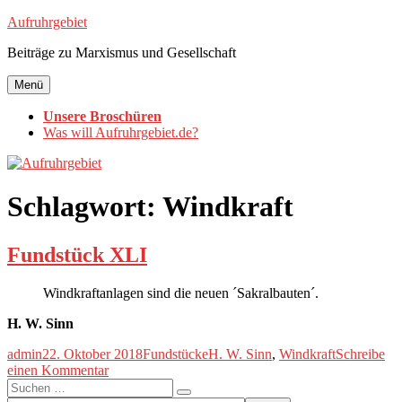
Zum
Aufruhrgebiet
Inhalt
Beiträge zu Marxismus und Gesellschaft
springen
Menü
Unsere Broschüren
Was will Aufruhrgebiet.de?
Schlagwort:
Windkraft
Fundstück XLI
Windkraftanlagen sind die neuen ´Sakralbauten´.
H. W. Sinn
Autor
Veröffentlicht
Kategorien
Schlagwörter
admin
22. Oktober 2018
Fundstücke
H. W. Sinn
,
Windkraft
Schreibe
am
zu
einen Kommentar
Suche
Fundstück
Suchen
nach:
XLI