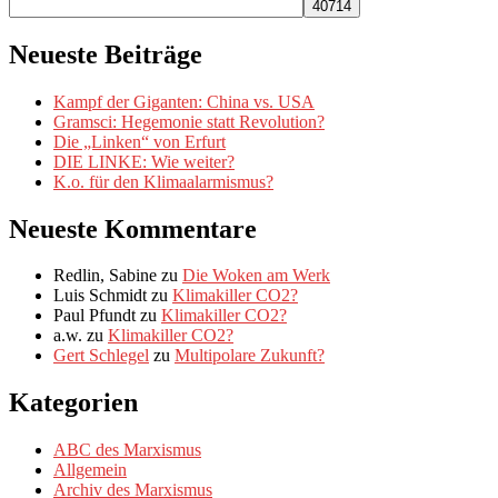
Neueste Beiträge
Kampf der Giganten: China vs. USA
Gramsci: Hegemonie statt Revolution?
Die „Linken“ von Erfurt
DIE LINKE: Wie weiter?
K.o. für den Klimaalarmismus?
Neueste Kommentare
Redlin, Sabine
zu
Die Woken am Werk
Luis Schmidt
zu
Klimakiller CO2?
Paul Pfundt
zu
Klimakiller CO2?
a.w.
zu
Klimakiller CO2?
Gert Schlegel
zu
Multipolare Zukunft?
Kategorien
ABC des Marxismus
Allgemein
Archiv des Marxismus