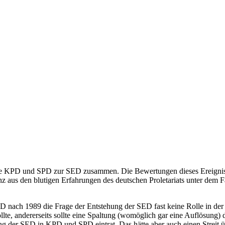
e KPD und SPD zur SED zusammen. Die Bewertungen dieses Ereignisses 
z aus den blutigen Erfahrungen des deutschen Proletariats unter dem 
 nach 1989 die Frage der Entstehung der SED fast keine Rolle in der D
lte, andererseits sollte eine Spaltung (womöglich gar eine Auflösung)
ng der SED in KPD und SPD eintrat. Das hätte aber auch einen Streit üb