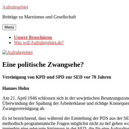
Zum
Aufruhrgebiet
Inhalt
Beiträge zu Marxismus und Gesellschaft
springen
Menü
Unsere Broschüren
Was will Aufruhrgebiet.de?
Eine politische Zwangsehe?
Vereinigung von KPD und SPD zur SED vor 70 Jahren
Hannes Hohn
Am 21. April 1946 schlossen sich in der sowjetischen Besatzungszon
Überwindung der Spaltung der Arbeiterklasse und richtige Konsequen
Zwangsvereinigung ab.
Es ist bezeichnend, dass während der Entstehung der PDS aus der SED
methodisch-programmatische Fragen möglichst nicht zu tief gehen wol
immerhin eine relevante Strömung in der SED, die für eine Aufspaltu