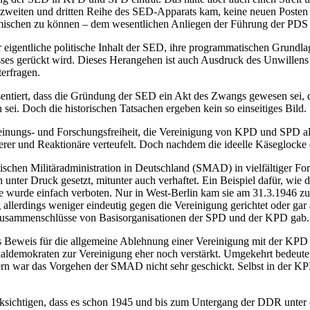
 zweiten und dritten Reihe des SED-Apparats kam, keine neuen Posten
mischen zu können – dem wesentlichen Anliegen der Führung der PDS w
 eigentliche politische Inhalt der SED, ihre programmatischen Grundla
esses gerückt wird. Dieses Herangehen ist auch Ausdruck des Unwille
erfragen.
tiert, dass die Gründung der SED ein Akt des Zwangs gewesen sei, d
i. Doch die historischen Tatsachen ergeben kein so einseitiges Bild.
inungs- und Forschungsfreiheit, die Vereinigung von KPD und SPD als
erer und Reaktionäre verteufelt. Doch nachdem die ideelle Käseglocke de
jetischen Militäradministration in Deutschland (SMAD) in vielfältige
unter Druck gesetzt, mitunter auch verhaftet. Ein Beispiel dafür, wie 
ie wurde einfach verboten. Nur in West-Berlin kam sie am 31.3.1946 z
allerdings weniger eindeutig gegen die Vereinigung gerichtet oder ga
ne Zusammenschlüsse von Basisorganisationen der SPD und der KPD gab.
s Beweis für die allgemeine Ablehnung einer Vereinigung mit der KPD
demokraten zur Vereinigung eher noch verstärkt. Umgekehrt bedeutet 
fern war das Vorgehen der SMAD nicht sehr geschickt. Selbst in der KP
cksichtigen, dass es schon 1945 und bis zum Untergang der DDR unter