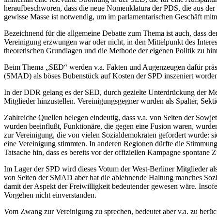
heraufbeschworen, dass die neue Nomenklatura der PDS, die aus der
gewisse Masse ist notwendig, um im parlamentarischen Geschäft mit
Bezeichnend für die allgemeine Debatte zum Thema ist auch, dass der
Vereinigung erzwungen war oder nicht, in den Mittelpunkt des Inter
theoretischen Grundlagen und die Methode der eigenen Politik zu hint
Beim Thema „SED“ werden v.a. Fakten und Augenzeugen dafür präsen
(SMAD) als böses Bubenstück auf Kosten der SPD inszeniert worden se
In der DDR gelang es der SED, durch gezielte Unterdrückung der Me
Mitglieder hinzustellen. Vereinigungsgegner wurden als Spalter, Sekti
Zahlreiche Quellen belegen eindeutig, dass v.a. von Seiten der Sow
wurden beeinflußt, Funktionäre, die gegen eine Fusion waren, wurden 
zur Vereinigung, die von vielen Sozialdemokraten gefordert wurde: s
eine Vereinigung stimmten. In anderen Regionen dürfte die Stimmung 
Tatsache hin, dass es bereits vor der offiziellen Kampagne sponta
Im Lager der SPD wird dieses Votum der West-Berliner Mitglieder al
von Seiten der SMAD aber hat die ablehnende Haltung manches Sozial
damit der Aspekt der Freiwilligkeit bedeutender gewesen wäre. Inso
Vorgehen nicht einverstanden.
Vom Zwang zur Vereinigung zu sprechen, bedeutet aber v.a. zu berü