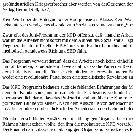
großindustriellen Kriegsverbrecher aber werden von derGerichten der
Verlag Berlin 1958, S.27)
Kein Wort über die Enteignung der Bourgeoisie als Klasse. Kein Wor
bekannte sich wenigstens abstrakt zum Sozialismus und zu einer „Sozi
Zwar gibt das Juni-Programm der KPD offen zu, daß „manche Arbeiter
warum die Arbeiter nicht sofort mit dem Aufbau des Sozialismus – spri
Degeneration der offiziellen KP-Führer vom Kaliber Ulbrichts und f
methodisch geradewegs Richtung SED führt.
Das Programm verweist darauf, dass die Arbeiter noch keine einheitlich
und oft beriefen, ist gerade ein Beweis dafür, dass die Partei der Rev
der Ulbrichts gehandelt, hätte sie sich mit den konterrevolutionären 
weder eine revolutionäre Partei noch eine sozialistische Revolution 
Das KPD-Programm bedauert auch die fehlenden Erfahrungen der Massen
denn der Kapitalismus, und umso mehr der Faschismus, verhindert ja e
aber wesentlich darin, dass das Proletariat beginnt, über die Kontrol
politischen Bühne vollziehen. Nach dem Ausschluß von der Macht unter
in Arbeitermilizen und schließlich den Arbeiterräten den Gebrauch de
Die oben geschilderten Ansätze von unabhängigen Organisationsstrukt
Rahmen hinausgehen wollte, den ihm die moskautreue KPD vorgab. D
Deckmantel dafür, dass die unabhängigen Organisationsansätze des Prol