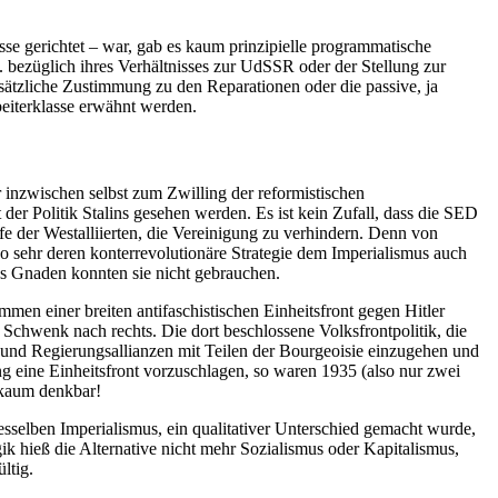
nisse gerichtet – war, gab es kaum prinzipielle programmatische
B. bezüglich ihres Verhältnisses zur UdSSR oder der Stellung zur
sätzliche Zustimmung zu den Reparationen oder die passive, ja
beiterklasse erwähnt werden.
 inzwischen selbst zum Zwilling der reformistischen
er Politik Stalins gesehen werden. Es ist kein Zufall, dass die SED
 der Westalliierten, die Vereinigung zu verhindern. Denn von
 sehr deren konterrevolutionäre Strategie dem Imperialismus auch
ins Gnaden konnten sie nicht gebrauchen.
en einer breiten antifaschistischen Einheitsfront gegen Hitler
Schwenk nach rechts. Die dort beschlossene Volksfrontpolitik, die
se und Regierungsallianzen mit Teilen der Bourgeoisie einzugehen und
ng eine Einheitsfront vorzuschlagen, so waren 1935 (also nur zwei
t kaum denkbar!
selben Imperialismus, ein qualitativer Unterschied gemacht wurde,
k hieß die Alternative nicht mehr Sozialismus oder Kapitalismus,
ltig.