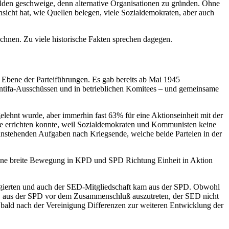
ilden geschweige, denn alternative Organisationen zu gründen. Ohne
nsicht hat, wie Quellen belegen, viele Sozialdemokraten, aber auch
chnen. Zu viele historische Fakten sprechen dagegen.
Ebene der Parteiführungen. Es gab bereits ab Mai 1945
tifa-Ausschüssen und in betrieblichen Komitees – und gemeinsame
ehnt wurde, aber immerhin fast 63% für eine Aktionseinheit mit der
ime errichten konnte, weil Sozialdemokraten und Kommunisten keine
e anstehenden Aufgaben nach Kriegsende, welche beide Parteien in der
 eine breite Bewegung in KPD und SPD Richtung Einheit in Aktion
egierten und auch der SED-Mitgliedschaft kam aus der SPD. Obwohl
ied, aus der SPD vor dem Zusammenschluß auszutreten, der SED nicht
on bald nach der Vereinigung Differenzen zur weiteren Entwicklung der