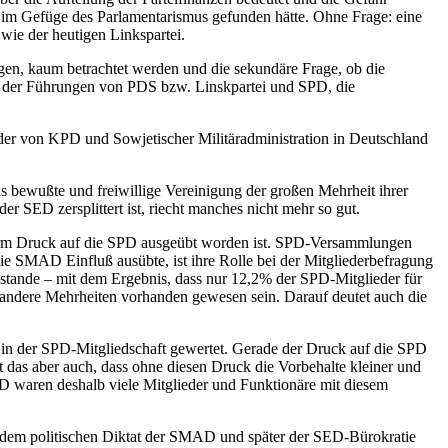
 im Gefüge des Parlamentarismus gefunden hätte. Ohne Frage: eine
ie der heutigen Linkspartei.
gen, kaum betrachtet werden und die sekundäre Frage, ob die
ns der Führungen von PDS bzw. Linskpartei und SPD, die
er von KPD und Sowjetischer Militäradministration in Deutschland
 bewußte und freiwillige Vereinigung der großen Mehrheit ihrer
r SED zersplittert ist, riecht manches nicht mehr so gut.
r Form Druck auf die SPD ausgeübt worden ist. SPD-Versammlungen
die SMAD Einfluß ausübte, ist ihre Rolle bei der Mitgliederbefragung
ustande – mit dem Ergebnis, dass nur 12,2% der SPD-Mitglieder für
r andere Mehrheiten vorhanden gewesen sein. Darauf deutet auch die
 in der SPD-Mitgliedschaft gewertet. Gerade der Druck auf die SPD
das aber auch, dass ohne diesen Druck die Vorbehalte kleiner und
D waren deshalb viele Mitglieder und Funktionäre mit diesem
 dem politischen Diktat der SMAD und später der SED-Bürokratie