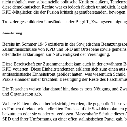
nicht möglich war, substanzielle politische Kritik zu äußern, Tende
diese demokratischen Rechte war es jedoch faktisch unmöglich, legale
KPD-Mitglieder, die der Fusion kritisch gegenüberstanden, bewogen, 
Trotz der geschilderten Umstände ist der Begriff „Zwangsvereinigung
Annäherung
Bereits im Sommer 1945 existierte in der Sowjetischen Besatzungsz
Zusammenschlüsse von KPD und SPD auf Ortsebene sowie gemeinsame
öffentliche Erklärungen zur Notwendigkeit der Vereinigung.
Diese Bereitschaft zur Zusammenarbeit kam auch in der erwähnten Be
KPD votierten. Diese Einheitstendenzen erklären sich zum einen aus
antifaschistische Einheitsfront gebildet hatten, was wesentlich Schu
Praxis einander näher brachten: Beseitigung der Reste des Faschismu
Die Tatsachen weisen klar darauf hin, dass es trotz Nötigung und 
und Organisation gab.
Weitere Fakten müssen berücksichtigt werden, die gegen die These
es Formen direkten wie indirekten Drucks auf die Sozialdemokraten g
beizutreten oder sie wieder zu verlassen. Massenhafte Schritte diese
SED und ihrer Umformung zu einer offen stalinistischen Partei gab, 