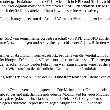
nzen oder gar Fraktionen in der SED – wie auch in KPD und SPD – zu b
 politisch-organisatorische Alternativen zur SED zu schaffen. Diese Ei
doch der SED beizutreten – einfach, weil es keine Alternative gab.
“ jedoch ungeeignet, um die Art und Weise der Vereinigung zu kennzei
one (SBZ) ein gemeinsamer Arbeitsausschuß von KPD und SPD auf der 
 Versammlungen und Aktivitäten verschiedener Art – z.B. in den An
rliner Urabstimmung zum Ausdruck, bei der zwar die Vereinigung abgel
 der blutigen Erfahrung des Faschismus, der nur darum sein Terrorreg
ld der falschen Politik beider Führungen war. Zum anderen waren es di
s, der Wiederaufbau des öffentlichen Lebens und der Produktion.
Zwang seitens der SMAD und der KPD und trotz fehlender Alternativen
 von der Zwangsvereinigung sprechen. Die Mehrzahl der Gründungsdel
ab, so bestand natürlich die individuelle Möglichkeit für jedes Mitgl
r Art gab es jedoch nicht. Dass es aber bei vielen SED-Mitgliedern sch
belegen zahlreiche Repressionen gegen Mitglieder und Funktionäre.