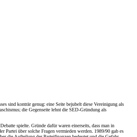
sind konträr genug: eine Seite bejubelt diese Vereinigung als
Faschismus; die Gegenseite lehnt die SED-Gründung als
ebatte spielte. Gründe dafür waren einerseits, dass man in
 der Partei über solche Fragen vermieden werden. 1989/90 gab es
er die Aufteilung der Parteifinanzen bedeutet und die Gefahr