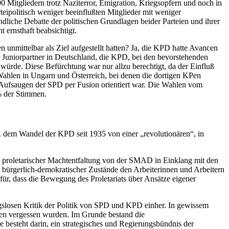
 Mitgliedern trotz Naziterror, Emigration, Kriegsopfern und noch in
eipolitisch weniger beeinflußten Mitglieder mit weniger
ndliche Debatte der politischen Grundlagen beider Parteien und ihrer
 ernsthaft beabsichtigt.
mittelbar als Ziel aufgestellt hatten? Ja, die KPD hatte Avancen
r Juniorpartner in Deutschland, die KPD, bei den bevorstehenden
ürde. Diese Befürchtung war nur allzu berechtigt, da der Einfluß
ahlen in Ungarn und Österreich, bei denen die dortigen KPen
as Aufsaugen der SPD per Fusion orientiert war. Die Wahlen vom
8% der Stimmen.
2. dem Wandel der KPD seit 1935 von einer „revolutionären“, in
tze proletarischer Machtentfaltung von der SMAD in Einklang mit den
 bürgerlich-demokratischer Zustände den Arbeiterinnen und Arbeitern
für, dass die Bewegung des Proletariats über Ansätze eigener
nungslosen Kritik der Politik von SPD und KPD einher. In gewissem
pien vergessen wurden. Im Grunde bestand die
 besteht darin, ein strategisches und Regierungsbündnis der