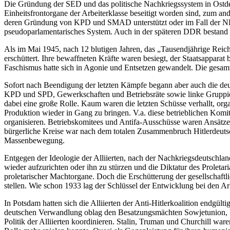
Die Gründung der SED und das politische Nachkriegssystem in Ostdeut
Einheitsfrontorgane der Arbeiterklasse beseitigt worden sind, zum a
deren Gründung von KPD und SMAD unterstützt oder im Fall der NDP, e
pseudoparlamentarisches System. Auch in der späteren DDR bestand di
Als im Mai 1945, nach 12 blutigen Jahren, das „Tausendjährige Reich“
erschüttert. Ihre bewaffneten Kräfte waren besiegt, der Staatsapparat 
Faschismus hatte sich in Agonie und Entsetzen gewandelt. Die gesa
Sofort nach Beendigung der letzten Kämpfe begann aber auch die de
KPD und SPD, Gewerkschaften und Betriebsräte sowie linke Gruppie
dabei eine große Rolle. Kaum waren die letzten Schüsse verhallt, organ
Produktion wieder in Gang zu bringen. V.a. diese betrieblichen Komit
organisieren. Betriebskomitees und Antifa-Ausschüsse waren Ansätze 
bürgerliche Kreise war nach dem totalen Zusammenbruch Hitlerdeutsch
Massenbewegung.
Entgegen der Ideologie der Alliierten, nach der Nachkriegsdeutschla
wieder aufzurichten oder ihn zu stürzen und die Diktatur des Proleta
proletarischer Machtorgane. Doch die Erschütterung der gesellschaft
stellen. Wie schon 1933 lag der Schlüssel der Entwicklung bei den A
In Potsdam hatten sich die Alliierten der Anti-Hitlerkoalition endgülti
deutschen Verwandlung oblag den Besatzungsmächten Sowjetunion, USA,
Politik der Alliierten koordinieren. Stalin, Truman und Churchill war