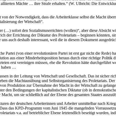
 alliierten Mächte … ihre Strafe erhalten.“ (W. Ulbricht: Die Entwick
t von der Notwendigkeit, dass die Arbeiterklasse selbst die Macht üb
alisierung der Wirtschaft“.
 (…) sofort den Sozialismuserrichten (wollen)“, aber diese Absicht w
ch der Errichtung der Diktatur des Proletariats – beginnen könnten, sin
ür uns auch deshalb interessant, weil die in diesem Dokument ausgedr
e Partei (von einer revolutionären Partei ist erst gar nicht die Rede) h
olution aus einer Minderheitsposition heraus durch eine richtige Politi
Parteien erst vereinigen müssen, ehe die Revolution hätte durchgeführt
zu haben …
 in der Leitung von Wirtschaft und Gesellschaft. Das ist sicher richt
ben die Machtausübung und Selbstorganisierung des Proletariats. Der I
le von Produktion zur Übernahme der Macht in der Wirtschaft zu gelange
 den Bedingungen der kapitalistischen Diktatur (ob in demokratischer o
r Macht, um sie schließlich auf der Ebene des gesamten Staates auszuü
uren der deutschen Arbeiterinnen und Arbeiter unmittelbar nach Kriegse
ass das KPD-Programm vom Juni 1945 die mangelnden Vorraussetzungen
etariats v.a. auf betrieblicher Ebene letztendlich beseitigt wurden, i