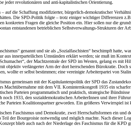
be jeder revolutionären und anti-kapitalistischen Orientierung.
ch – auf die Schaffung modifizierter, bürgerlich-demokratischer Verhält
ätten. Die SPD-Politik folgte – trotz einiger wichtiger Differenzen z.
 konkreten Fragen die gleiche Position ein. Hier sollen nur die grund
ontan entstandenen betrieblichen Selbstverwaltungs-Strukturen der Ar
hismus“ genannt und sie als „Sozialfaschisten“ beschimpft hatte, war
 aus innerparteilichen Umständen erklärt werden; sie muß im Kontext d
Schumacher“, der Machtzentrale der SPD im Westen, gelang es mit Hilfe
t objektiv verlängerter Arm der dort herrschenden Bürokratie. Doch so
n, wollte er selbst bestimmen; eine vereinigte Arbeiterpartei von Stal
rismus gemeinsam mit der Kapitulantenpolitik der SPD das Zustandekomm
lers Machtübernahme mit dem VII. Kominternkongreß 1935 ein scharfer 
nistischen Parteien programmatisch und praktisch, strategische Bündnis
sich noch 1933, den sozialdemokratischen ArbeiterInnen und ihrer Führu
liche Parteien Koalitionspartner geworden. Ein größeres Verwirrspiel is
ischen Faschismus und Demokratie, zwei Herrschaftsformen ein und des
n) Teil der Bourgeoisie notwendig und möglich machte. Nach dieser Logi
Konzept blieb auch nach der Niederlage des Faschismus für die KPD gü