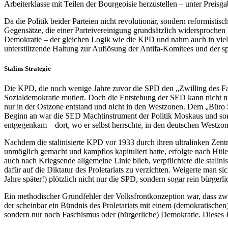
Arbeiterklasse mit Teilen der Bourgeoisie herzustellen – unter Preisga
Da die Politik beider Parteien nicht revolutionär, sondern reformistis
Gegensätze, die einer Parteivereinigung grundsätzlich widersprochen h
Demokratie – der gleichen Logik wie die KPD und nahm auch in vielen
unterstützende Haltung zur Auflösung der Antifa-Komitees und der sp
Stalins Strategie
Die KPD, die noch wenige Jahre zuvor die SPD den „Zwilling des Fasc
Sozialdemokratie mutiert. Doch die Entstehung der SED kann nicht nur
nur in der Ostzone entstand und nicht in den Westzonen. Dem „Büro 
Beginn an war die SED Machtinstrument der Politik Moskaus und somi
entgegenkam – dort, wo er selbst herrschte, in den deutschen Westzone
Nachdem die stalinisierte KPD vor 1933 durch ihren ultralinken Zent
unmöglich gemacht und kampflos kapituliert hatte, erfolgte nach Hit
auch nach Kriegsende allgemeine Linie blieb, verpflichtete die stali
dafür auf die Diktatur des Proletariats zu verzichten. Weigerte man 
Jahre später!) plötzlich nicht nur die SPD, sondern sogar rein bürger
Ein methodischer Grundfehler der Volksfrontkonzeption war, dass zw
der scheinbar ein Bündnis des Proletariats mit einem (demokratische
sondern nur noch Faschismus oder (bürgerliche) Demokratie. Dieses 