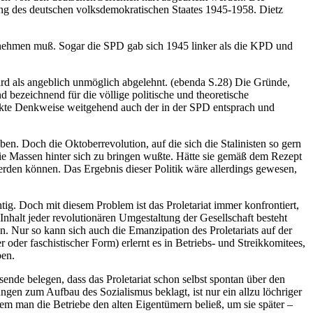
lung des deutschen volksdemokratischen Staates 1945-1958. Dietz
ernehmen muß. Sogar die SPD gab sich 1945 linker als die KPD und
ird als angeblich unmöglich abgelehnt. (ebenda S.28) Die Gründe,
d bezeichnend für die völlige politische und theoretische
ückte Denkweise weitgehend auch der in der SPD entsprach und
aben. Doch die Oktoberrevolution, auf die sich die Stalinisten so gern
k die Massen hinter sich zu bringen wußte. Hätte sie gemäß dem Rezept
 werden können. Das Ergebnis dieser Politik wäre allerdings gewesen,
ig. Doch mit diesem Problem ist das Proletariat immer konfrontiert,
nhalt jeder revolutionären Umgestaltung der Gesellschaft besteht
n. Nur so kann sich auch die Emanzipation des Proletariats auf der
der faschistischer Form) erlernt es in Betriebs- und Streikkomitees,
ben.
nde belegen, dass das Proletariat schon selbst spontan über den
 zum Aufbau des Sozialismus beklagt, ist nur ein allzu löchriger
ndem man die Betriebe den alten Eigentümern beließ, um sie später –