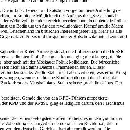
s als Reparationen an die Besatzungsmächte fallen.
en. Die in Jalta, Teheran und Potsdam vorgenommene Aufteilung der
effen, um somit die Möglichkeit des Aufbaus des „Sozialismus in
der Weltrevolution nicht erreicht werden kann, bedeutete die Politik
ie günstigen Bedingungen für den revolutionären Kampf um die Macht
weil Griechenland im britischen Interessengebiet lag. Mehr als alle
fem Gegensatz zu Praxis und Programm der Bolschewiki unter Lenin und
e Bajonette der Roten Armee gestützt, eine Pufferzone um die UdSSR
rerseits direkten Einfluß nehmen konnte, ging nicht lange gut. Die
, aber auch mit der Moskauer Politik kollidieren. Die bürgerliche
e sich nicht an Stalins Datscha-Träumereien halten. Dieser
u binden suchte. Wollte Stalin nicht alles verlieren, was er im Krieg
gezwungen, wenn er nicht eine Konfrontation mit dem Proletariat
Zuckerbrot des Marshallplans. Stalin scherte „nach links“ aus. Der
zu beseitigen. Gerade die von den KPD- Führern propagierte
ern der KPD und der KPdSU ging es lediglich darum, den Faschismus
seiner deutschen Gefolgsleute offen. So heißt es im ‚Programm der
ie Vollendung der bürgerlich-demokratischen Revolution, die im
sen von den deutschenGerichten hart abgeurteilt werden. Die