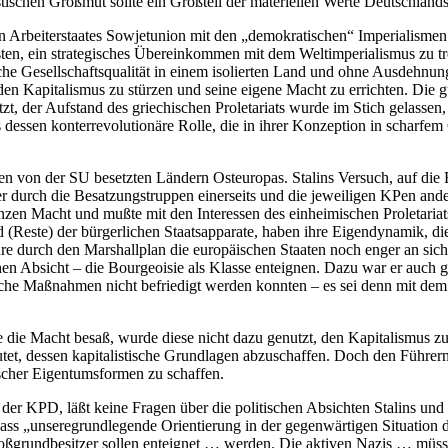
tischen Großmut sollte ein Großteil der materiellen Werte Deutschland
rten Arbeiterstaates Sowjetunion mit den „demokratischen“ Imperialism
ten, ein strategisches Übereinkommen mit dem Weltimperialismus zu tr
che Gesellschaftsqualität in einem isolierten Land und ohne Ausdehnung 
s, den Kapitalismus zu stürzen und seine eigene Macht zu errichten. D
t, der Aufstand des griechischen Proletariats wurde im Stich gelassen, 
ns dessen konterrevolutionäre Rolle, die in ihrer Konzeption in schar
 den von der SU besetzten Ländern Osteuropas. Stalins Versuch, auf di
er durch die Besatzungstruppen einerseits und die jeweiligen KPen ande
nzen Macht und mußte mit den Interessen des einheimischen Proletariats
nd (Reste) der bürgerlichen Staatsapparate, haben ihre Eigendynamik, di
hre durch den Marshallplan die europäischen Staaten noch enger an sich z
hen Absicht – die Bourgeoisie als Klasse enteignen. Dazu war er auch 
ische Maßnahmen nicht befriedigt werden konnten – es sei denn mit dem 
e die Macht besaß, wurde diese nicht dazu genutzt, den Kapitalismus 
eutet, dessen kapitalistische Grundlagen abzuschaffen. Doch den Führ
tischer Eigentumsformen zu schaffen.
der KPD, läßt keine Fragen über die politischen Absichten Stalins und 
ss „unseregrundlegende Orientierung in der gegenwärtigen Situation d
Großgrundbesitzer sollen enteignet … werden. Die aktiven Nazis … müs