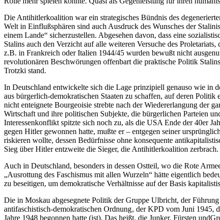
Rolle mehr spielen konnte. Quasi als Gegenleistung für ihren humanis
Die Antihitlerkoalition war ein strategisches Bündnis des degenerie
Welt in Einflußsphären sind auch Ausdruck des Wunsches der Stalinis
einem Lande“ sicherzustellen. Abgesehen davon, dass eine sozialistis
Stalins auch den Verzicht auf alle weiteren Versuche des Proletariat
z.B. in Frankreich oder Italien 1944/45 wurden bewußt nicht ausgenutz
revolutionären Beschwörungen offenbart die praktische Politik Stali
Trotzki stand.
In Deutschland entwickelte sich die Lage prinzipiell genauso wie in
aus bürgerlich-demokratischen Staaten zu schaffen, auf deren Politik 
nicht enteignete Bourgeoisie strebte nach der Wiedererlangung der ga
Wirtschaft und ihre politischen Subjekte, die bürgerlichen Parteien u
Interessenkonflikt spitzte sich noch zu, als die USA Ende der 40er Ja
gegen Hitler gewonnen hatte, mußte er – entgegen seiner ursprünglic
riskieren wollte, dessen Bedürfnisse ohne konsequente antikapitalist
Sieg über Hitler entzweite die Sieger, die Antihitlerkoalition zerbrach.
Auch in Deutschland, besonders in dessen Ostteil, wo die Rote Arme
„Ausrottung des Faschismus mit allen Wurzeln“ hätte eigentlich bed
zu beseitigen, um demokratische Verhältnisse auf der Basis kapitalis
Die in Moskau abgesegnete Politik der Gruppe Ulbricht, der Führung 
antifaschistisch-demokratischen Ordnung‚ der KPD vom Juni 1945, da
Jahre 1948 begonnen hatte (ist). Das heißt, die Junker, Fürsten und