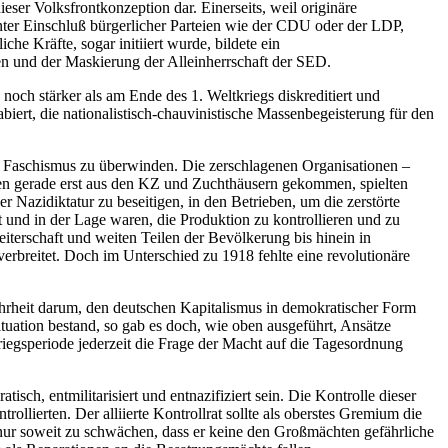
er Volksfrontkonzeption dar. Einerseits, weil originäre
unter Einschluß bürgerlicher Parteien wie der CDU oder der LDP,
e Kräfte, sogar initiiert wurde, bildete ein
ten und der Maskierung der Alleinherrschaft der SED.
och stärker als am Ende des 1. Weltkriegs diskreditiert und
abiert, die nationalistisch-chauvinistische Massenbegeisterung für den
m Faschismus zu überwinden. Die zerschlagenen Organisationen –
n gerade erst aus den KZ und Zuchthäusern gekommen, spielten
r Nazidiktatur zu beseitigen, in den Betrieben, um die zerstörte
t und in der Lage waren, die Produktion zu kontrollieren und zu
terschaft und weiten Teilen der Bevölkerung bis hinein in
rbreitet. Doch im Unterschied zu 1918 fehlte eine revolutionäre
ahrheit darum, den deutschen Kapitalismus in demokratischer Form
tuation bestand, so gab es doch, wie oben ausgeführt, Ansätze
riegsperiode jederzeit die Frage der Macht auf die Tagesordnung
isch, entmilitarisiert und entnazifiziert sein. Die Kontrolle dieser
ierten. Der alliierte Kontrollrat sollte als oberstes Gremium die
rn nur soweit zu schwächen, dass er keine den Großmächten gefährliche