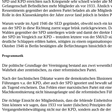
SPD und KPD erreichten nach Kriegsende sehr schnell wieder alte Mit
Gefangenschaft Befindlichen mehr Mitglieder als vor 1933. Ähnlich wa
Ressentiments gegenüber der anderen Partei beladen als alte Mitgliede
Rolle in den Klassenkämpfen der Jahre zuvor fand jedoch in beiden Par
Warum wurde im April 1946 die SED gegründet, obwohl noch ein knap
aus der SPD in diese Richtung zuerst sogar brüsk zurückgewiesen. Da
Wahlen gegenüber der SPD unterliegen würde und damit der direkte E
der SPD im Vergleich zur KPD – trotzdem letztere von der SMAD stä
deutliche Schlappen erlitten hatten, nötigten zu einem organisation
Oktober 1946 in Berlin bestätigten alle Befürchtungen hinsichtlich 
Programmatik
Die politische Grundlage der Vereinigung bestand aus zwei wesentlic
Wahrheit aber zentristischen, zu einer reformistischen Partei.
Nach der faschistischen Diktatur waren die demokratischen Illusionen
Führungen v.a. der KPD, aber auch der SPD ignoriert und bewußt sab
als Tugend erscheinen. Das Fehlen einer marxistischen Partei mit ein
Machtkonstituierung nicht hinausgelangte und die reformistischen 
Die richtige Einsicht der Mitgliedsbasis, dass die fehlende Einheitsf
Sinn können wir sagen, dass 1933 vor lauter (falschen) Prinzipien di
Vergangenheitsbewältigung nicht nur der KPD, sondern auch die der S