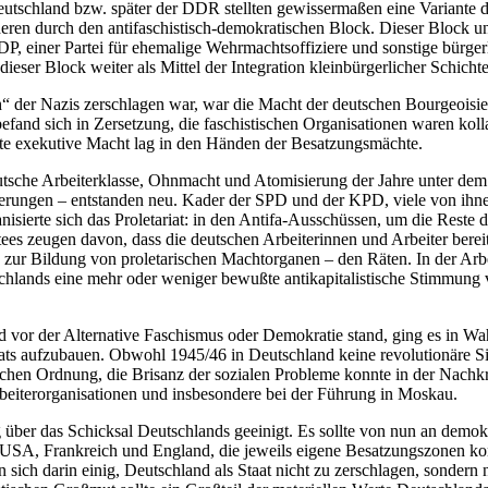
schland bzw. später der DDR stellten gewissermaßen eine Variante dies
nderen durch den antifaschistisch-demokratischen Block. Dieser Block 
iner Partei für ehemalige Wehrmachtsoffiziere und sonstige bürgerlich
eser Block weiter als Mittel der Integration kleinbürgerlicher Schich
 der Nazis zerschlagen war, war die Macht der deutschen Bourgeoisie n
befand sich in Zersetzung, die faschistischen Organisationen waren koll
mte exekutive Macht lag in den Händen der Besatzungsmächte.
utsche Arbeiterklasse, Ohnmacht und Atomisierung der Jahre unter de
rungen – entstanden neu. Kader der SPD und der KPD, viele von ihne
isierte sich das Proletariat: in den Antifa-Ausschüssen, um die Reste de
ees zeugen davon, dass die deutschen Arbeiterinnen und Arbeiter berei
zur Bildung von proletarischen Machtorganen – den Räten. In der Arbei
lands eine mehr oder weniger bewußte antikapitalistische Stimmung ve
nd vor der Alternative Faschismus oder Demokratie stand, ging es in W
riats aufzubauen. Obwohl 1945/46 in Deutschland keine revolutionäre Si
lichen Ordnung, die Brisanz der sozialen Probleme konnte in der Nachk
rbeiterorganisationen und insbesondere bei der Führung in Moskau.
g über das Schicksal Deutschlands geeinigt. Es sollte von nun an demokrat
 Frankreich und England, die jeweils eigene Besatzungszonen kontroll
en sich darin einig, Deutschland als Staat nicht zu zerschlagen, sonde