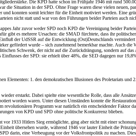
gliederstärke. Die KPD hatte schon im Frühjahr 1946 mit rund 500.000
r die Situation in der SPD. Ohne Frage waren diese vielen neuen, part
r und konnten somit leichter für die Einheit motiviert werden. Eine grü
teien nicht statt und war von den Führungen beider Parteien auch nicht
pes Jahr zuvor weder SPD noch KPD die Vereinigung beider Parteien un
für gibt es mehrere Ursachen: die SMAD fürchtete, dass ihr politische
influß der UdSSR auf die Entwicklung (Ost)Deutschlands vermindert w
rker gefördert wurde – sich zunehmend bemerkbar machte. Auch die W
spolitischen Schwenk, der nicht auf die Zurückdrängung, sondern auf d
des Einflusses der SPD: sie erhielt über 48%, die SED dagegen nur 19,
hen Elementen: 1. den demokratischen Illusionen des Proletariats und 
 wieder erstarkt. Dabei spielte eine wesentliche Rolle, dass alle Ansä
otiert worden waren. Unter diesen Umständen konnte die Restauration
em revolutionären Programm war natürlich ein entscheidender Faktor da
Führungen von KPD und SPD ohne politische Konkurrenz blieben.
ront vor 1933 Hitlers Sieg ermöglichte, ging aber nicht mit einer scho
e Einheit übersehen wurde, während 1946 vor lauter Einheit die Prinzi
PD darin, eine Verbeugung vor der Volksfrontpolitik zu machen. Diese