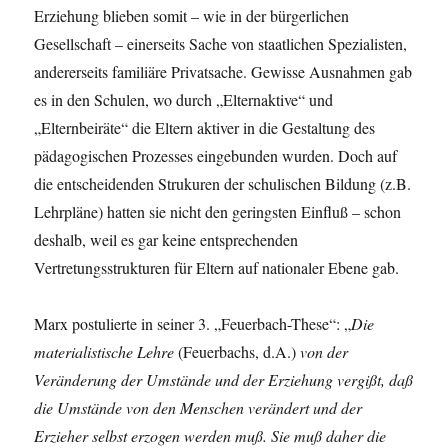
Erziehung blieben somit – wie in der bürgerlichen
Gesellschaft – einerseits Sache von staatlichen Spezialisten,
andererseits familiäre Privatsache. Gewisse Ausnahmen gab
es in den Schulen, wo durch „Elternaktive“ und
„Elternbeiräte“ die Eltern aktiver in die Gestaltung des
pädagogischen Prozesses eingebunden wurden. Doch auf
die entscheidenden Strukuren der schulischen Bildung (z.B.
Lehrpläne) hatten sie nicht den geringsten Einfluß – schon
deshalb, weil es gar keine entsprechenden
Vertretungsstrukturen für Eltern auf nationaler Ebene gab.
Marx postulierte in seiner 3. „Feuerbach-These“: „
Die
materialistische
Lehre
(Feuerbachs, d.A.)
von
der
Veränderung
der
Umstände
und
der
Erziehung
vergißt,
daß
die
Umstände
von
den
Menschen
verändert
und
der
Erzieher
selbst
erzogen
werden
muß.
Sie
muß
daher
die