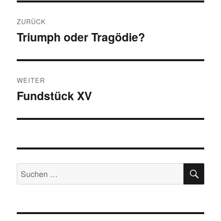
Beitragsnavigation
ZURÜCK
Triumph oder Tragödie?
Vorheriger
Beitrag:
WEITER
Fundstück XV
Nächster
Beitrag:
SU
Suche
nach: