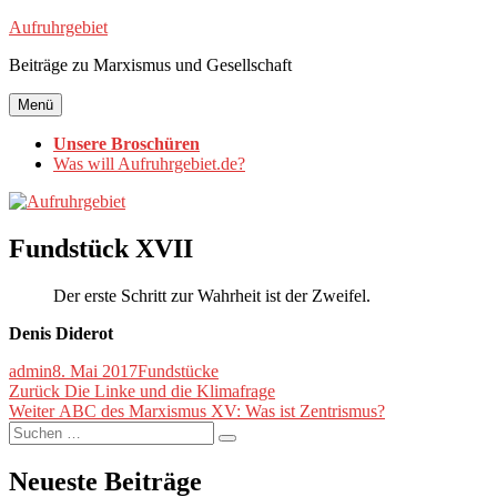
Zum
Aufruhrgebiet
Inhalt
Beiträge zu Marxismus und Gesellschaft
springen
Menü
Unsere Broschüren
Was will Aufruhrgebiet.de?
Fundstück XVII
Der erste Schritt zur Wahrheit ist der Zweifel.
Denis Diderot
Autor
Veröffentlicht
Kategorien
admin
8. Mai 2017
Fundstücke
Beitragsnavigation
am
Vorheriger
Zurück
Die Linke und die Klimafrage
Nächster
Beitrag:
Weiter
ABC des Marxismus XV: Was ist Zentrismus?
Suche
Beitrag:
Suchen
nach:
Neueste Beiträge