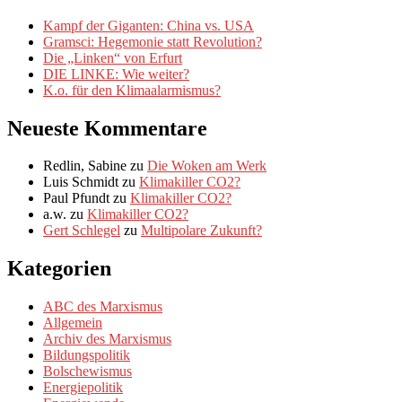
Kampf der Giganten: China vs. USA
Gramsci: Hegemonie statt Revolution?
Die „Linken“ von Erfurt
DIE LINKE: Wie weiter?
K.o. für den Klimaalarmismus?
Neueste Kommentare
Redlin, Sabine
zu
Die Woken am Werk
Luis Schmidt
zu
Klimakiller CO2?
Paul Pfundt
zu
Klimakiller CO2?
a.w.
zu
Klimakiller CO2?
Gert Schlegel
zu
Multipolare Zukunft?
Kategorien
ABC des Marxismus
Allgemein
Archiv des Marxismus
Bildungspolitik
Bolschewismus
Energiepolitik