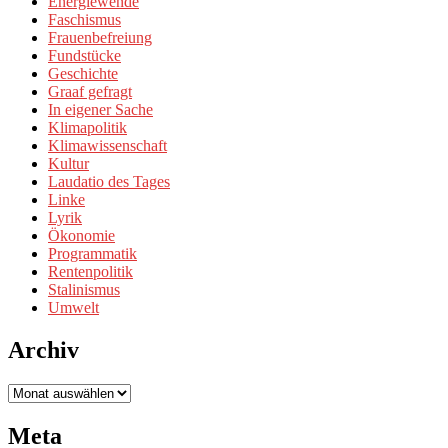
Energiewende
Faschismus
Frauenbefreiung
Fundstücke
Geschichte
Graaf gefragt
In eigener Sache
Klimapolitik
Klimawissenschaft
Kultur
Laudatio des Tages
Linke
Lyrik
Ökonomie
Programmatik
Rentenpolitik
Stalinismus
Umwelt
Archiv
Archiv
Meta