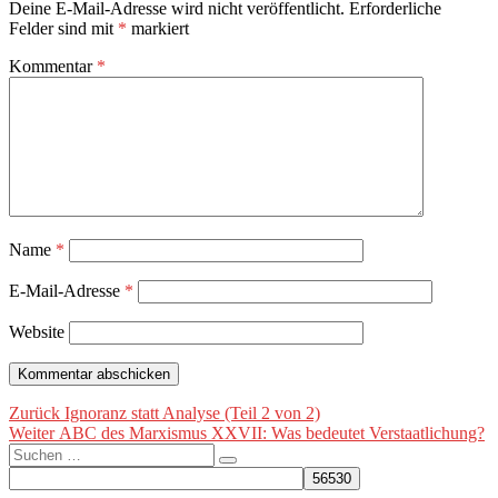
Deine E-Mail-Adresse wird nicht veröffentlicht.
Erforderliche
Felder sind mit
*
markiert
Kommentar
*
Name
*
E-Mail-Adresse
*
Website
Beitragsnavigation
Vorheriger
Zurück
Ignoranz statt Analyse (Teil 2 von 2)
Nächster
Beitrag:
Weiter
ABC des Marxismus XXVII: Was bedeutet Verstaatlichung?
Suche
Beitrag:
Suchen
nach: