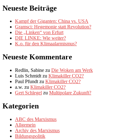
Neueste Beiträge
Kampf der Giganten: China vs. USA
Gramsci: Hegemonie statt Revolution?
Die „Linken“ von Erfurt
DIE LINKE: Wie weiter?
K.o. für den Klimaalarmismus?
Neueste Kommentare
Redlin, Sabine
zu
Die Woken am Werk
Luis Schmidt
zu
Klimakiller CO2?
Paul Pfundt
zu
Klimakiller CO2?
a.w.
zu
Klimakiller CO2?
Gert Schlegel
zu
Multipolare Zukunft?
Kategorien
ABC des Marxismus
Allgemein
Archiv des Marxismus
Bildungspolitik