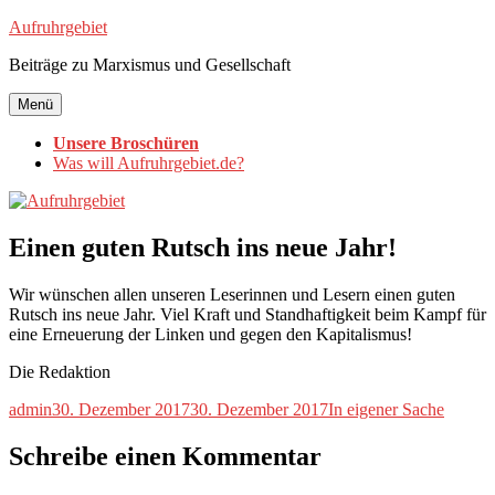
Zum
Aufruhrgebiet
Inhalt
Beiträge zu Marxismus und Gesellschaft
springen
Menü
Unsere Broschüren
Was will Aufruhrgebiet.de?
Einen guten Rutsch ins neue Jahr!
Wir wünschen allen unseren Leserinnen und Lesern einen guten
Rutsch ins neue Jahr. Viel Kraft und Standhaftigkeit beim Kampf für
eine Erneuerung der Linken und gegen den Kapitalismus!
Die Redaktion
Autor
Veröffentlicht
Kategorien
admin
30. Dezember 2017
30. Dezember 2017
In eigener Sache
am
Schreibe einen Kommentar