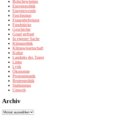
Bolschewismus
Energiepolitik
Energiewende
Faschismus
Frauenbefreiung
Fundstücke
Geschichte
Graaf gefragt
In eigener Sache
Klimapolitik
Klimawissenschaft
Kultur
Laudatio des Tages
Linke
Lyrik
Ökonomie
Programmatik
Rentenpolitik
Stalinismus
Umwelt
Archiv
Archiv