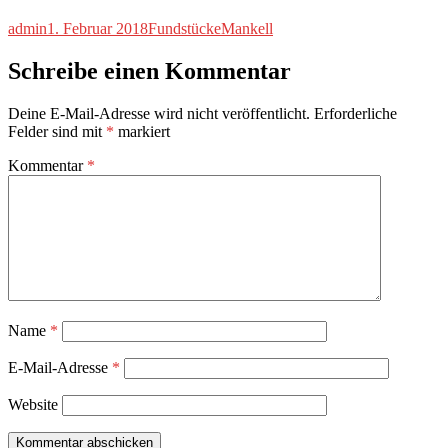
Autor
Veröffentlicht
Kategorien
Schlagwörter
admin
1. Februar 2018
Fundstücke
Mankell
am
Schreibe einen Kommentar
Deine E-Mail-Adresse wird nicht veröffentlicht.
Erforderliche
Felder sind mit
*
markiert
Kommentar
*
Name
*
E-Mail-Adresse
*
Website