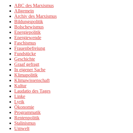
ABC des Marxismus
Allgemein
Archiv des Marxismus
Bildungspolitik
Bolschewismus
Energiepolitik
Energiewende
Faschismus
Frauenbefreiung
Fundstücke
Geschichte
Graaf gefragt
In eigener Sache
Klimapolitik
Klimawissenschaft
Kultur
Laudatio des Tages
Linke
Lyrik
Ökonomie
Programmatik
Rentenpolitik
Stalinismus
Umwelt