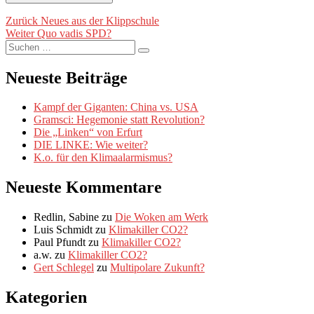
Beitragsnavigation
Vorheriger
Zurück
Neues aus der Klippschule
Nächster
Beitrag:
Weiter
Quo vadis SPD?
Suche
Beitrag:
Suchen
nach:
Neueste Beiträge
Kampf der Giganten: China vs. USA
Gramsci: Hegemonie statt Revolution?
Die „Linken“ von Erfurt
DIE LINKE: Wie weiter?
K.o. für den Klimaalarmismus?
Neueste Kommentare
Redlin, Sabine
zu
Die Woken am Werk
Luis Schmidt
zu
Klimakiller CO2?
Paul Pfundt
zu
Klimakiller CO2?
a.w.
zu
Klimakiller CO2?
Gert Schlegel
zu
Multipolare Zukunft?
Kategorien