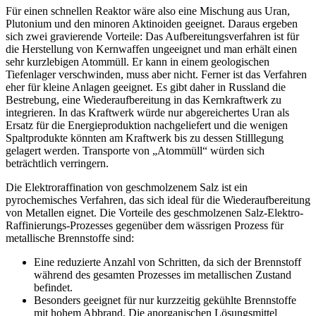
Für einen schnellen Reaktor wäre also eine Mischung aus Uran,
Plutonium und den minoren Aktinoiden geeignet. Daraus ergeben
sich zwei gravierende Vorteile: Das Aufbereitungsverfahren ist für
die Herstellung von Kernwaffen ungeeignet und man erhält einen
sehr kurzlebigen Atommüll. Er kann in einem geologischen
Tiefenlager verschwinden, muss aber nicht. Ferner ist das Verfahren
eher für kleine Anlagen geeignet. Es gibt daher in Russland die
Bestrebung, eine Wiederaufbereitung in das Kernkraftwerk zu
integrieren. In das Kraftwerk würde nur abgereichertes Uran als
Ersatz für die Energieproduktion nachgeliefert und die wenigen
Spaltprodukte könnten am Kraftwerk bis zu dessen Stilllegung
gelagert werden. Transporte von „Atommüll“ würden sich
beträchtlich verringern.
Die Elektroraffination von geschmolzenem Salz ist ein
pyrochemisches Verfahren, das sich ideal für die Wiederaufbereitung
von Metallen eignet. Die Vorteile des geschmolzenen Salz-Elektro-
Raffinierungs-Prozesses gegenüber dem wässrigen Prozess für
metallische Brennstoffe sind:
Eine reduzierte Anzahl von Schritten, da sich der Brennstoff
während des gesamten Prozesses im metallischen Zustand
befindet.
Besonders geeignet für nur kurzzeitig gekühlte Brennstoffe
mit hohem Abbrand. Die anorganischen Lösungsmittel