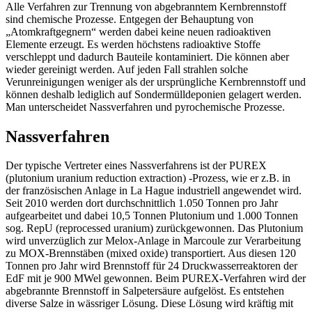
Alle Verfahren zur Trennung von abgebranntem Kernbrennstoff
sind chemische Prozesse. Entgegen der Behauptung von
„Atomkraftgegnern“ werden dabei keine neuen radioaktiven
Elemente erzeugt. Es werden höchstens radioaktive Stoffe
verschleppt und dadurch Bauteile kontaminiert. Die können aber
wieder gereinigt werden. Auf jeden Fall strahlen solche
Verunreinigungen weniger als der ursprüngliche Kernbrennstoff und
können deshalb lediglich auf Sondermülldeponien gelagert werden.
Man unterscheidet Nassverfahren und pyrochemische Prozesse.
Nassverfahren
Der typische Vertreter eines Nassverfahrens ist der PUREX
(plutonium uranium reduction extraction) -Prozess, wie er z.B. in
der französischen Anlage in La Hague industriell angewendet wird.
Seit 2010 werden dort durchschnittlich 1.050 Tonnen pro Jahr
aufgearbeitet und dabei 10,5 Tonnen Plutonium und 1.000 Tonnen
sog. RepU (reprocessed uranium) zurückgewonnen. Das Plutonium
wird unverzüglich zur Melox-Anlage in Marcoule zur Verarbeitung
zu MOX-Brennstäben (mixed oxide) transportiert. Aus diesen 120
Tonnen pro Jahr wird Brennstoff für 24 Druckwasserreaktoren der
EdF mit je 900 MWel gewonnen. Beim PUREX-Verfahren wird der
abgebrannte Brennstoff in Salpetersäure aufgelöst. Es entstehen
diverse Salze in wässriger Lösung. Diese Lösung wird kräftig mit