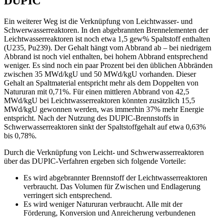
DUPIC
Ein weiterer Weg ist die Verknüpfung von Leichtwasser- und
Schwerwasserreaktoren. In den abgebrannten Brennelementen der
Leichtwasserreaktoren ist noch etwa 1,5 gew% Spaltstoff enthalten
(U235, Pu239). Der Gehalt hängt vom Abbrand ab – bei niedrigem
Abbrand ist noch viel enthalten, bei hohem Abbrand entsprechend
weniger. Es sind noch ein paar Prozent bei den üblichen Abbränden
zwischen 35 MWd/kgU und 50 MWd/kgU vorhanden. Dieser
Gehalt an Spaltmaterial entspricht mehr als dem Doppelten von
Natururan mit 0,71%. Für einen mittleren Abbrand von 42,5
MWd/kgU bei Leichtwasserreaktoren könnten zusätzlich 15,5
MWd/kgU gewonnen werden, was immerhin 37% mehr Energie
entspricht. Nach der Nutzung des DUPIC-Brennstoffs in
Schwerwasserreaktoren sinkt der Spaltstoffgehalt auf etwa 0,63%
bis 0,78%.
Durch die Verknüpfung von Leicht- und Schwerwasserreaktoren
über das DUPIC-Verfahren ergeben sich folgende Vorteile:
Es wird abgebrannter Brennstoff der Leichtwasserreaktoren
verbraucht. Das Volumen für Zwischen und Endlagerung
verringert sich entsprechend.
Es wird weniger Natururan verbraucht. Alle mit der
Förderung, Konversion und Anreicherung verbundenen