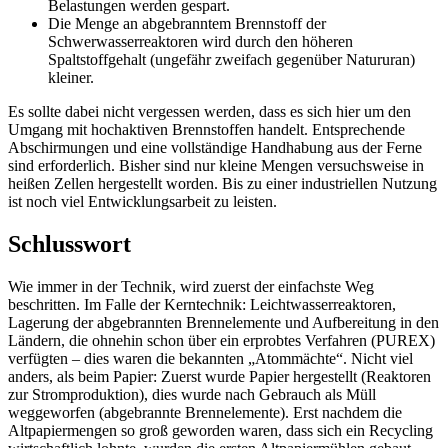
Belastungen werden gespart.
Die Menge an abgebranntem Brennstoff der
Schwerwasserreaktoren wird durch den höheren
Spaltstoffgehalt (ungefähr zweifach gegenüber Natururan)
kleiner.
Es sollte dabei nicht vergessen werden, dass es sich hier um den
Umgang mit hochaktiven Brennstoffen handelt. Entsprechende
Abschirmungen und eine vollständige Handhabung aus der Ferne
sind erforderlich. Bisher sind nur kleine Mengen versuchsweise in
heißen Zellen hergestellt worden. Bis zu einer industriellen Nutzung
ist noch viel Entwicklungsarbeit zu leisten.
Schlusswort
Wie immer in der Technik, wird zuerst der einfachste Weg
beschritten. Im Falle der Kerntechnik: Leichtwasserreaktoren,
Lagerung der abgebrannten Brennelemente und Aufbereitung in den
Ländern, die ohnehin schon über ein erprobtes Verfahren (PUREX)
verfügten – dies waren die bekannten „Atommächte“. Nicht viel
anders, als beim Papier: Zuerst wurde Papier hergestellt (Reaktoren
zur Stromproduktion), dies wurde nach Gebrauch als Müll
weggeworfen (abgebrannte Brennelemente). Erst nachdem die
Altpapiermengen so groß geworden waren, dass sich ein Recycling