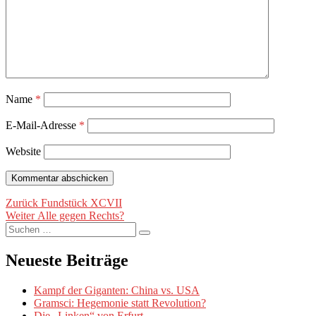
Name
*
E-Mail-Adresse
*
Website
Beitragsnavigation
Vorheriger
Zurück
Fundstück XCVII
Nächster
Beitrag:
Weiter
Alle gegen Rechts?
Suche
Beitrag:
Suchen
nach:
Neueste Beiträge
Kampf der Giganten: China vs. USA
Gramsci: Hegemonie statt Revolution?
Die „Linken“ von Erfurt