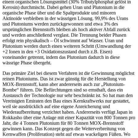
einem organischen Lösungsmittel (30% Tributylphosphat gelöst in
Kerosin) durchmischt. Dabei gehen Uran und Plutonium in die
organische Phase über und die Spaltprodukte und minoren
Aktinoide verbleiben in der wässrigen Lösung. 99,9% des Urans
und Plutoniums werden zurückgewonnen und etwa 3% des
ursprünglichen Brennstoffs bleiben als hoch aktiver Abfall zurück
und werden anschließend verglast. Die Trennung beider Phasen
erfolgt rein physikalisch – Öl schwimmt auf Wasser. Uran und
Plutonium werden durch einen weiteren Schritt (Umwandlung der
+2 Ionen in den +3 Oxidationszustand durch z.B. Eisen)
voneinander getrennt, indem das Plutonium dadurch in diese
wässrige Phase übergeht.
Das primäre Ziel bei diesem Verfahren ist die Gewinnung möglichst
reinen Plutoniums. Das ist zwar günstig für die Herstellung von
MOX-Brennstoff, kann aber andererseits auch zur „Plutonium-
Bombe“ führen. Die Befürchtungen sind so ernsthaft, dass ein
Austausch der Technologie nur sehr beschränkt ist. So hat man den
Vereinigten Emiraten den Bau eines Kernkraftwerks nur gestattet,
weil sie ausdrücklich auf eine eigene Anreicherung und
Wiederaufbereitung verzichtet haben. Andererseits verfügt Japan in
Rokkasho über eine Anlage mit einer Kapazität von 800 Tonnen pro
Jahr, die 4 Tonnen Plutonium für 80 Tonnen MOX-Brennstoff
gewinnen kann. Das Konzept gegen die Weiterverbreitung von
Kernwaffen (Proliferation) steht auf etwas wackeligen Füßen. Wo