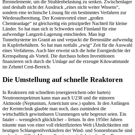
Brennelemente, um die Strahlenbelastung zu senken. Zwischenlager
sind deshalb nicht der Ausdruck „eines nicht weiter Wissens“,
sondern eine technische Lösung für ein bestimmtes Verfahren zur
Wiederaufbereitung. Der Kostenvorteil einer „großen
Chemieanlage“ ist gleichzeitig ein prinzipieller Nachteil für kleine
Länder. So hat man sich in Schweden und Finnland für eine
aufwendige Langzeit-Lagerung entschieden. Man legt
Tunnelsysteme im Granit an und verpackt die Brennstäbe aufwendig
in Kupferbehältern. So hat man notfalls „ewig“ Zeit für die Auswahl
eines Verfahrens. Auch hier erweist sich die hohe Energiedichte der
Kernspaltung als Vorteil. Die durchaus hohen Investitionen
finanzieren sich durch die Umlage auf die erzeugte Kilowattstunde
im Zehntel Cent-Bereich.
Die Umstellung auf schnelle Reaktoren
In Reaktoren mit schnellem (energiereichem oder harten)
Neutronenspektrum kann man auch U238 und die minoren
Aktinoide (Neptunium, Americium usw.) spalten. In den Anfängen
der Kerntechnik glaubte man noch, dass zumindest die
wirtschaftlich gewinnbaren Uranmengen sehr begrenzt seien. Ein
fataler – wenngleich glücklicher – Irrtum. In den 1950er Jahren
träumte man von einer voll elektrifizierten Welt (Ähnlichkeiten mit
heutigen Schlangenölverkäufern der Wind- und Sonnenbranche sind