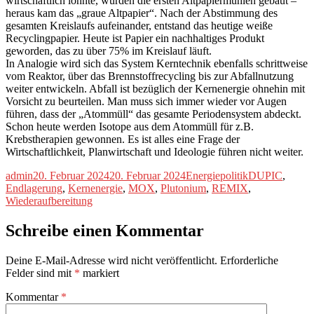
wirtschaftlich lohnte, wurden die ersten Altpapiermühlen gebaut –
heraus kam das „graue Altpapier“. Nach der Abstimmung des
gesamten Kreislaufs aufeinander, entstand das heutige weiße
Recyclingpapier. Heute ist Papier ein nachhaltiges Produkt
geworden, das zu über 75% im Kreislauf läuft.
In Analogie wird sich das System Kerntechnik ebenfalls schrittweise
vom Reaktor, über das Brennstoffrecycling bis zur Abfallnutzung
weiter entwickeln. Abfall ist bezüglich der Kernenergie ohnehin mit
Vorsicht zu beurteilen. Man muss sich immer wieder vor Augen
führen, dass der „Atommüll“ das gesamte Periodensystem abdeckt.
Schon heute werden Isotope aus dem Atommüll für z.B.
Krebstherapien gewonnen. Es ist alles eine Frage der
Wirtschaftlichkeit, Planwirtschaft und Ideologie führen nicht weiter.
Autor
Veröffentlicht
Kategorien
Schlagwörter
admin
20. Februar 2024
20. Februar 2024
Energiepolitik
DUPIC
,
am
Endlagerung
,
Kernenergie
,
MOX
,
Plutonium
,
REMIX
,
Wiederaufbereitung
Schreibe einen Kommentar
Deine E-Mail-Adresse wird nicht veröffentlicht.
Erforderliche
Felder sind mit
*
markiert
Kommentar
*