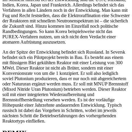
Indien, Korea, Japan und Frankreich. Allerdings befindet sich das
Verfahren in allen Ländern noch in der Entwicklung. Man kann mit
Fug und Recht feststellen, dass die Elektroraffination eine Schwester
der Reaktoren mit schnellem Neutronenspektrum ist – die sicherlich
die Zukunft sind. Hinzu kommen im Einzelfall noch politische
Randbedingungen. So kann Korea beispielsweise nicht das
PUREX-Verfahren nutzen, um sich nicht dem Verdacht einer
atomaren Aufrüstung auszusetzen.
An der Spitze der Entwicklung befindet sich Russland. In Seversk
befindet sich ein Pilotprojekt bereits in Bau. Es besteht aus einem
mit flüssigem Blei gekühlten Reaktor mit einer Leistung von 300
MWel. Dieser Reaktor ist nicht als Brüter, sondern mit einer
Konversionsrate von um die 1 konzipiert. Er soll also lediglich
soviel Plutonium produzieren, dass er nur noch mit abgereichertem
oder Natururan ergänzt werden muss. Er soll mit MNUP Brennstoff
(Mixed Nitride Uran Plutonium) betrieben werden. Dieser Reaktor
soll mit einer integrierten Wiederaufbereitung und
Brennstoffherstellung versehen werden. Es ist der vorläufige
Höhepunkt einer Jahrzehnte andauernden Entwicklung. Typisch
russisch ist dabei das Vorgehen in Schritten, wobei im jeweils
nächsten Schritt die Betriebserfahrungen des vorhergehenden
Reaktortyps einfließen.