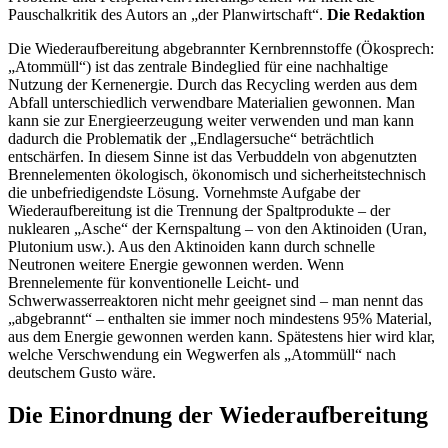
Pauschalkritik des Autors an „der Planwirtschaft“.
Die Redaktion
Die Wiederaufbereitung abgebrannter Kernbrennstoffe (Ökosprech:
„Atommüll“) ist das zentrale Bindeglied für eine nachhaltige
Nutzung der Kernenergie. Durch das Recycling werden aus dem
Abfall unterschiedlich verwendbare Materialien gewonnen. Man
kann sie zur Energieerzeugung weiter verwenden und man kann
dadurch die Problematik der „Endlagersuche“ beträchtlich
entschärfen. In diesem Sinne ist das Verbuddeln von abgenutzten
Brennelementen ökologisch, ökonomisch und sicherheitstechnisch
die unbefriedigendste Lösung. Vornehmste Aufgabe der
Wiederaufbereitung ist die Trennung der Spaltprodukte – der
nuklearen „Asche“ der Kernspaltung – von den Aktinoiden (Uran,
Plutonium usw.). Aus den Aktinoiden kann durch schnelle
Neutronen weitere Energie gewonnen werden. Wenn
Brennelemente für konventionelle Leicht- und
Schwerwasserreaktoren nicht mehr geeignet sind – man nennt das
„abgebrannt“ – enthalten sie immer noch mindestens 95% Material,
aus dem Energie gewonnen werden kann. Spätestens hier wird klar,
welche Verschwendung ein Wegwerfen als „Atommüll“ nach
deutschem Gusto wäre.
Die Einordnung der Wiederaufbereitung