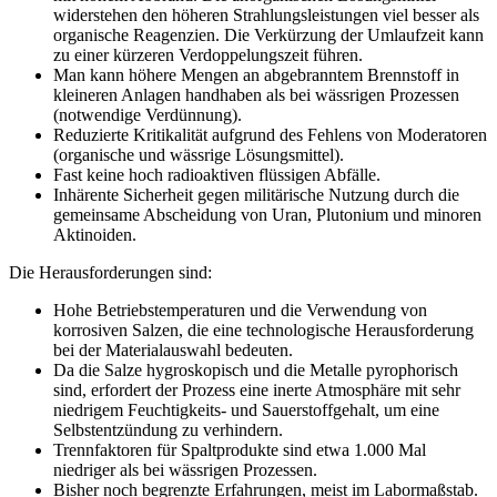
widerstehen den höheren Strahlungsleistungen viel besser als
organische Reagenzien. Die Verkürzung der Umlaufzeit kann
zu einer kürzeren Verdoppelungszeit führen.
Man kann höhere Mengen an abgebranntem Brennstoff in
kleineren Anlagen handhaben als bei wässrigen Prozessen
(notwendige Verdünnung).
Reduzierte Kritikalität aufgrund des Fehlens von Moderatoren
(organische und wässrige Lösungsmittel).
Fast keine hoch radioaktiven flüssigen Abfälle.
Inhärente Sicherheit gegen militärische Nutzung durch die
gemeinsame Abscheidung von Uran, Plutonium und minoren
Aktinoiden.
Die Herausforderungen sind:
Hohe Betriebstemperaturen und die Verwendung von
korrosiven Salzen, die eine technologische Herausforderung
bei der Materialauswahl bedeuten.
Da die Salze hygroskopisch und die Metalle pyrophorisch
sind, erfordert der Prozess eine inerte Atmosphäre mit sehr
niedrigem Feuchtigkeits- und Sauerstoffgehalt, um eine
Selbstentzündung zu verhindern.
Trennfaktoren für Spaltprodukte sind etwa 1.000 Mal
niedriger als bei wässrigen Prozessen.
Bisher noch begrenzte Erfahrungen, meist im Labormaßstab.