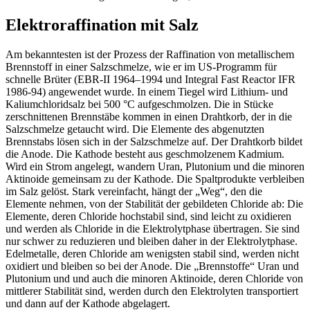
Elektroraffination mit Salz
Am bekanntesten ist der Prozess der Raffination von metallischem
Brennstoff in einer Salzschmelze, wie er im US-Programm für
schnelle Brüter (EBR-II 1964–1994 und Integral Fast Reactor IFR
1986-94) angewendet wurde. In einem Tiegel wird Lithium- und
Kaliumchloridsalz bei 500 °C aufgeschmolzen. Die in Stücke
zerschnittenen Brennstäbe kommen in einen Drahtkorb, der in die
Salzschmelze getaucht wird. Die Elemente des abgenutzten
Brennstabs lösen sich in der Salzschmelze auf. Der Drahtkorb bildet
die Anode. Die Kathode besteht aus geschmolzenem Kadmium.
Wird ein Strom angelegt, wandern Uran, Plutonium und die minoren
Aktinoide gemeinsam zu der Kathode. Die Spaltprodukte verbleiben
im Salz gelöst. Stark vereinfacht, hängt der „Weg“, den die
Elemente nehmen, von der Stabilität der gebildeten Chloride ab: Die
Elemente, deren Chloride hochstabil sind, sind leicht zu oxidieren
und werden als Chloride in die Elektrolytphase übertragen. Sie sind
nur schwer zu reduzieren und bleiben daher in der Elektrolytphase.
Edelmetalle, deren Chloride am wenigsten stabil sind, werden nicht
oxidiert und bleiben so bei der Anode. Die „Brennstoffe“ Uran und
Plutonium und und auch die minoren Aktinoide, deren Chloride von
mittlerer Stabilität sind, werden durch den Elektrolyten transportiert
und dann auf der Kathode abgelagert.