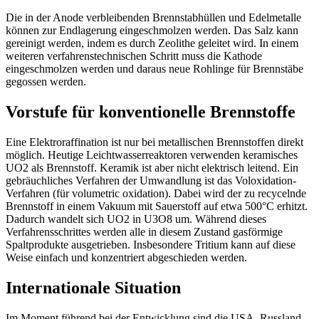
Die in der Anode verbleibenden Brennstabhüllen und Edelmetalle
können zur Endlagerung eingeschmolzen werden. Das Salz kann
gereinigt werden, indem es durch Zeolithe geleitet wird. In einem
weiteren verfahrenstechnischen Schritt muss die Kathode
eingeschmolzen werden und daraus neue Rohlinge für Brennstäbe
gegossen werden.
Vorstufe für konventionelle Brennstoffe
Eine Elektroraffination ist nur bei metallischen Brennstoffen direkt
möglich. Heutige Leichtwasserreaktoren verwenden keramisches
UO2 als Brennstoff. Keramik ist aber nicht elektrisch leitend. Ein
gebräuchliches Verfahren der Umwandlung ist das Voloxidation-
Verfahren (für volumetric oxidation). Dabei wird der zu recycelnde
Brennstoff in einem Vakuum mit Sauerstoff auf etwa 500°C erhitzt.
Dadurch wandelt sich UO2 in U3O8 um. Während dieses
Verfahrensschrittes werden alle in diesem Zustand gasförmige
Spaltprodukte ausgetrieben. Insbesondere Tritium kann auf diese
Weise einfach und konzentriert abgeschieden werden.
Internationale Situation
Im Moment führend bei der Entwicklung sind die USA, Russland,