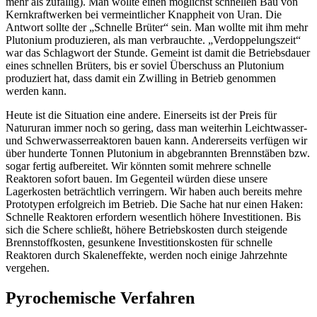
mehr als zufällig). Man wollte einen möglichst schnellen Bau von
Kernkraftwerken bei vermeintlicher Knappheit von Uran. Die
Antwort sollte der „Schnelle Brüter“ sein. Man wollte mit ihm mehr
Plutonium produzieren, als man verbrauchte. „Verdoppelungszeit“
war das Schlagwort der Stunde. Gemeint ist damit die Betriebsdauer
eines schnellen Brüters, bis er soviel Überschuss an Plutonium
produziert hat, dass damit ein Zwilling in Betrieb genommen
werden kann.
Heute ist die Situation eine andere. Einerseits ist der Preis für
Natururan immer noch so gering, dass man weiterhin Leichtwasser-
und Schwerwasserreaktoren bauen kann. Andererseits verfügen wir
über hunderte Tonnen Plutonium in abgebrannten Brennstäben bzw.
sogar fertig aufbereitet. Wir könnten somit mehrere schnelle
Reaktoren sofort bauen. Im Gegenteil würden diese unsere
Lagerkosten beträchtlich verringern. Wir haben auch bereits mehre
Prototypen erfolgreich im Betrieb. Die Sache hat nur einen Haken:
Schnelle Reaktoren erfordern wesentlich höhere Investitionen. Bis
sich die Schere schließt, höhere Betriebskosten durch steigende
Brennstoffkosten, gesunkene Investitionskosten für schnelle
Reaktoren durch Skaleneffekte, werden noch einige Jahrzehnte
vergehen.
Pyrochemische Verfahren