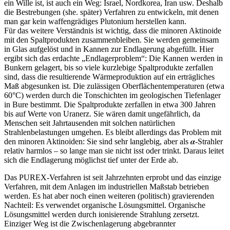
ein Wille ist, ist auch ein Weg: Israel, Nordkorea, Iran usw. Deshalb
die Bestrebungen (she. später) Verfahren zu entwickeln, mit denen
man gar kein waffengrädiges Plutonium herstellen kann.
Für das weitere Verständnis ist wichtig, dass die minoren Aktinoide
mit den Spaltprodukten zusammenbleiben. Sie werden gemeinsam
in Glas aufgelöst und in Kannen zur Endlagerung abgefüllt. Hier
ergibt sich das erdachte „Endlagerproblem“: Die Kannen werden in
Bunkern gelagert, bis so viele kurzlebige Spaltprodukte zerfallen
sind, dass die resultierende Wärmeproduktion auf ein erträgliches
Maß abgesunken ist. Die zulässigen Oberflächentemperaturen (etwa
60°C) werden durch die Tonschichten im geologischen Tiefenlager
in Bure bestimmt. Die Spaltprodukte zerfallen in etwa 300 Jahren
bis auf Werte von Uranerz. Sie wären damit ungefährlich, da
Menschen seit Jahrtausenden mit solchen natürlichen
Strahlenbelastungen umgehen. Es bleibt allerdings das Problem mit
den minoren Aktinoiden: Sie sind sehr langlebig, aber als 𝜶-Strahler
relativ harmlos – so lange man sie nicht isst oder trinkt. Daraus leitet
sich die Endlagerung möglichst tief unter der Erde ab.
Das PUREX-Verfahren ist seit Jahrzehnten erprobt und das einzige
Verfahren, mit dem Anlagen im industriellen Maßstab betrieben
werden. Es hat aber noch einen weiteren (politisch) gravierenden
Nachteil: Es verwendet organische Lösungsmittel. Organische
Lösungsmittel werden durch ionisierende Strahlung zersetzt.
Einziger Weg ist die Zwischenlagerung abgebrannter