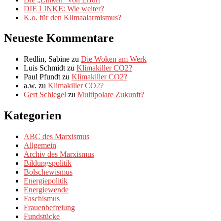
DIE LINKE: Wie weiter?
K.o. für den Klimaalarmismus?
Neueste Kommentare
Redlin, Sabine
zu
Die Woken am Werk
Luis Schmidt
zu
Klimakiller CO2?
Paul Pfundt
zu
Klimakiller CO2?
a.w.
zu
Klimakiller CO2?
Gert Schlegel
zu
Multipolare Zukunft?
Kategorien
ABC des Marxismus
Allgemein
Archiv des Marxismus
Bildungspolitik
Bolschewismus
Energiepolitik
Energiewende
Faschismus
Frauenbefreiung
Fundstücke