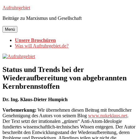
Zum
Aufruhrgebiet
Inhalt
Beiträge zu Marxismus und Gesellschaft
springen
Menü
Unsere Broschüren
Was will Aufruhrgebiet.de?
Status und Trends bei der
Wiederaufbereitung von abgebrannten
Kernbrennstoffen
Dr. Ing. Klaus-Dieter Humpich
Vorbemerkung:
Wir übernehmen diesen Beitrag mit freundlicher
Genehmigung des Autors von seinem Blog
www.nukeklaus.net
.
Der Text setzt der irrationalen „grünen“ Anti-Atom-Ideologie
fundiertes wissenschaftlich-technisches Wissen entgegen. Der Autor
beschreibt den Entwicklungsstand der Wiederaufbereitung, deren
Probleme und Perspektiven. Allerdings teilen wir nicht die