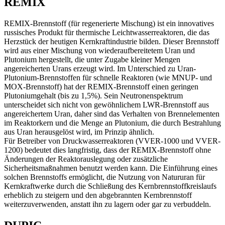
REMIX
REMIX-Brennstoff (für regenerierte Mischung) ist ein innovatives
russisches Produkt für thermische Leichtwasserreaktoren, die das
Herzstück der heutigen Kernkraftindustrie bilden. Dieser Brennstoff
wird aus einer Mischung von wiederaufbereitetem Uran und
Plutonium hergestellt, die unter Zugabe kleiner Mengen
angereicherten Urans erzeugt wird. Im Unterschied zu Uran-
Plutonium-Brennstoffen für schnelle Reaktoren (wie MNUP- und
MOX-Brennstoff) hat der REMIX-Brennstoff einen geringen
Plutoniumgehalt (bis zu 1,5%). Sein Neutronenspektrum
unterscheidet sich nicht von gewöhnlichem LWR-Brennstoff aus
angereichertem Uran, daher sind das Verhalten von Brennelementen
im Reaktorkern und die Menge an Plutonium, die durch Bestrahlung
aus Uran herausgelöst wird, im Prinzip ähnlich.
Für Betreiber von Druckwasserreaktoren (VVER-1000 und VVER-
1200) bedeutet dies langfristig, dass der REMIX-Brennstoff ohne
Änderungen der Reaktorauslegung oder zusätzliche
Sicherheitsmaßnahmen benutzt werden kann. Die Einführung eines
solchen Brennstoffs ermöglicht, die Nutzung von Natururan für
Kernkraftwerke durch die Schließung des Kernbrennstoffkreislaufs
erheblich zu steigern und den abgebrannten Kernbrennstoff
weiterzuverwenden, anstatt ihn zu lagern oder gar zu verbuddeln.