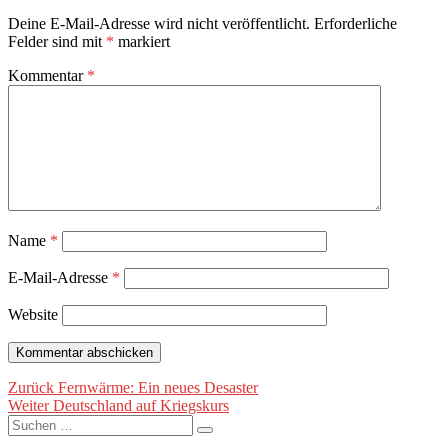
Deine E-Mail-Adresse wird nicht veröffentlicht.
Erforderliche
Felder sind mit
*
markiert
Kommentar
*
Name
*
E-Mail-Adresse
*
Website
Beitragsnavigation
Vorheriger
Zurück
Fernwärme: Ein neues Desaster
Nächster
Beitrag:
Weiter
Deutschland auf Kriegskurs
Suche
Beitrag:
Suchen
nach: