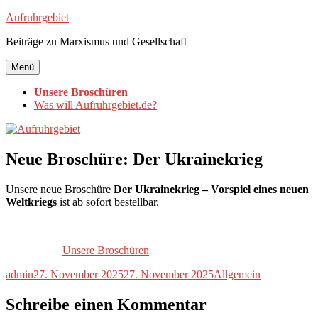
Zum
Aufruhrgebiet
Inhalt
Beiträge zu Marxismus und Gesellschaft
springen
Menü
Unsere Broschüren
Was will Aufruhrgebiet.de?
Neue Broschüre: Der Ukrainekrieg
Unsere neue Broschüre
Der Ukrainekrieg – Vorspiel eines neuen
Weltkriegs
ist ab sofort bestellbar.
Unsere Broschüren
Autor
Veröffentlicht
Kategorien
admin
27. November 2025
27. November 2025
Allgemein
am
Schreibe einen Kommentar