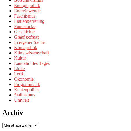
Bolschewismus
Energiepolitik
Energiewende
Faschismus
Frauenbefreiung
Fundstücke
Geschichte
Graaf gefragt
In eigener Sache
Klimapolitik
Klimawissenschaft
Kultur
Laudatio des Tages
Linke
Lyrik
Ökonomie
Programmatik
Rentenpolitik
Stalinismus
Umwelt
Archiv
Archiv