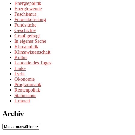
Energiepolitik
Energiewende
Faschismus
Frauenbefreiung
Fundstücke
Geschichte
Graaf gefragt
In eigener Sache
Klimapolitik
Klimawissenschaft
Kultur
Laudatio des Tages
Linke
Lyrik
Ökonomie
Programmatik
Rentenpolitik
Stalinismus
Umwelt
Archiv
Archiv