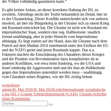
der Völker vollständig garantieren kann.“
Es gibt keinen Anlass, an dieser korrekten Haltung der ISL zu
zweifeln. Allerdings steckt der Teufel bekanntlich im Detail, hier ist
es der Ukrainekrieg. Dieser Konflikt unterscheidet sich von anderen
insofern, als hier ein Bürgerkrieg in der Ukraine sich zu einem Krieg
mit Russland entwickelt hat. Die Ukraine ist nicht wie Russland ein
imperialistischer Staat, sondern eine sog. Halbkolonie: staatlich
formal unabhängig, aber in jeder Hinsicht vom Imperialismus
abhängig. Es liegt zudem auf der Hand, dass die Ukraine nach dem
Putsch auf dem Maidan 2014 zunehmend unter den Einfluss der EU
und der NATO geriet und jenen Russlands kappte. Das u.a.
Faktoren machen die Einschätzung des Charakters dieses Krieges
und der Position von Revolutionären dazu komplizierter als in
anderen Konflikten, wie etwa beim Irankrieg, wo die USA und
Israel eindeutig die Aggressoren sind und der Iran als Halbkolonie
gegen den Imperialismus unterstützt werden muss – unabhängig
vom Charakter seines Regimes, wie die ISL richtig betont.
„Die
weiterlesen
ISL
Autor
Veröffentlicht
Kategorien
Schlagwörter
admin
30. Mai 2026
30. Mai 2026
Linke
Internationale sozialistische
und
am
Liga (ISL); Gruppe ArbeiterInnenmacht (GAM)
,
Ukraine.
Schreibe
der
zu
einen Kommentar
Krieg
Suche
Die
Suchen
in
nach:
ISL