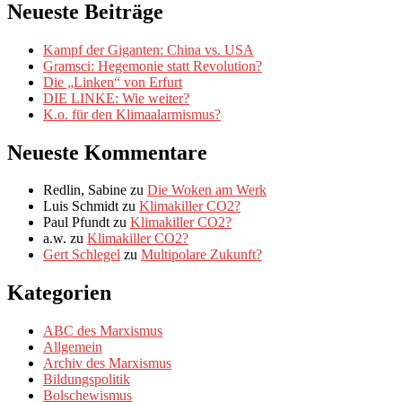
der
und
Neueste Beiträge
Ukraine“
der
Krieg
Kampf der Giganten: China vs. USA
in
Gramsci: Hegemonie statt Revolution?
der
Die „Linken“ von Erfurt
Ukraine
DIE LINKE: Wie weiter?
K.o. für den Klimaalarmismus?
Neueste Kommentare
Redlin, Sabine
zu
Die Woken am Werk
Luis Schmidt
zu
Klimakiller CO2?
Paul Pfundt
zu
Klimakiller CO2?
a.w.
zu
Klimakiller CO2?
Gert Schlegel
zu
Multipolare Zukunft?
Kategorien
ABC des Marxismus
Allgemein
Archiv des Marxismus
Bildungspolitik
Bolschewismus