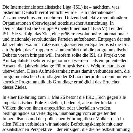
Die Internationale sozialistische Liga (ISL) ist – nachdem, was
bisher auf Deutsch veröffentlicht wurde – ein internationaler
Zusammenschluss von mehreren Dutzend subjektiv revolutionären
Organisationen überwiegend trotzkistischer Ausrichtung. In
Deutschland ist die Gruppe ArbeiterInnenmacht (GAM) Teil der
ISL. Sie verfolgt das Ziel, eine größere revolutionäre Internationale
und (nationale) revolutionäre Parteien aufzubauen. Entgegen der seit
Jahrzehnten v.a. im Trotzkismus grassierenden Spalteritis ist die ISL
ein Projekt, das Gruppen zusammenführt und die programmatische
Debatte voran bringen will. Insofern sollte die ISL als Projekt von
Antikapitalisten sehr ernst genommen werden – als ein potentieller
Ansatz, die jahrzehntelange Führungskrise des Weltproletariats zu
überwinden. Diese Aufmerksamkeit muss damit verbunden sein, die
programmatischen Grundlagen der ISL zu überprüfen, denn nur eine
korrekte Programmatik als Grundlage ermöglicht das Erreichen
dieses Zieles.
In einer Erklärung zum 1. Mai 26 betont die ISL: „Sich gegen alle
imperialistischen Pole zu stellen, bedeutet, alle unterdrückten
Völker, die von ihnen angegriffen oder überfallen werden,
bedingungslos zu verteidigen, unabhängig vom angreifenden
Imperialismus und der politischen Führung dieser Völker. (…) In
allen Fällen verbinden wir nationale Befreiungskämpfe mit einer
sozialistischen Perspektive – der einzigen, die die Selbstbestimmung