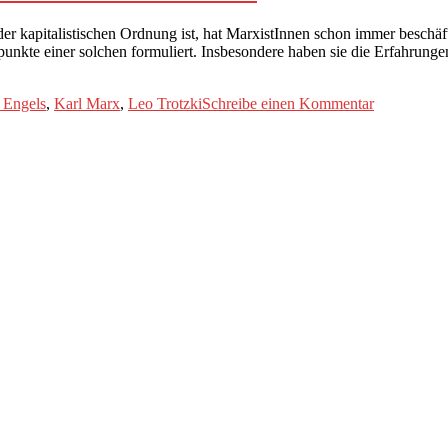
Marx
XL:
er kapitalistischen Ordnung ist, hat MarxistInnen schon immer beschäf
Das
kpunkte einer solchen formuliert. Insbesondere haben sie die Erfahru
Über
rter
zu
h Engels
,
Karl Marx
,
Leo Trotzki
Schreibe einen Kommentar
ABC
des
Marxismus
XXI:
Was
bedeutet
„Permanent
Revolution