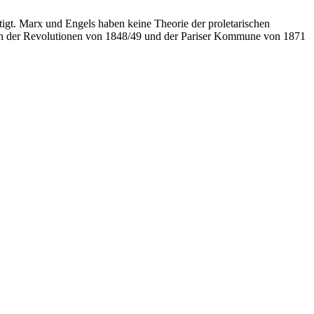
ismus
tigt. Marx und Engels haben keine Theorie der proletarischen
ngen der Revolutionen von 1848/49 und der Pariser Kommune von 1871
gangsprogramm
e
“?