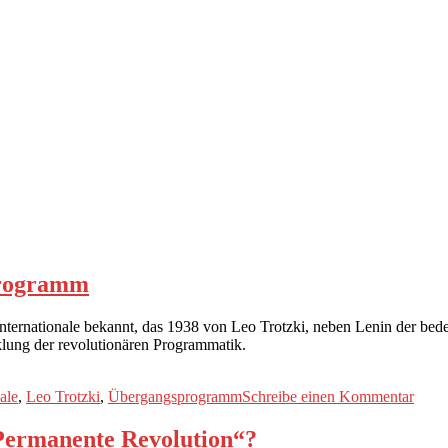
programm
rnationale bekannt, das 1938 von Leo Trotzki, neben Lenin der bedeu
lung der revolutionären Programmatik.
zu
ale
,
Leo Trotzki
,
Übergangsprogramm
Schreibe einen Kommentar
ABC
des
Permanente Revolution“?