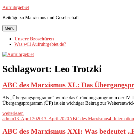
Zum
Aufruhrgebiet
Inhalt
Beiträge zu Marxismus und Gesellschaft
springen
Menü
Unsere Broschüren
Was will Aufruhrgebiet.de?
Schlagwort:
Leo Trotzki
ABC des Marxismus XL: Das Übergangs
Als „Übergangsprogramm“ wurde das Gründungsprogramm der IV. Inte
Übergangsprogramm (ÜP) ist ein wichtiger Beitrag zur Weiterentwick
„ABC
weiterlesen
des
Autor
Veröffentlicht
Kategorien
Schlagwörter
admin
13. April 2020
13. April 2020
ABC des Marxismus
4. Internation
Marxismus
am
XL:
ABC des Marxismus XXI: Was bedeutet „