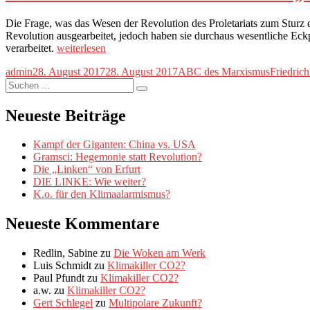
Das
Übergangsprogramm“
Die Frage, was das Wesen der Revolution des Proletariats zum Sturz d
Revolution ausgearbeitet, jedoch haben sie durchaus wesentliche Ec
„ABC
verarbeitet.
weiterlesen
des
Autor
Veröffentlicht
Kategorien
Schlagwö
admin
28. August 2017
28. August 2017
ABC des Marxismus
Friedric
Marxismus
Suche
am
XXI:
Suchen
nach:
Was
bedeutet
Neueste Beiträge
„Permanente
Revolution“?“
Kampf der Giganten: China vs. USA
Gramsci: Hegemonie statt Revolution?
Die „Linken“ von Erfurt
DIE LINKE: Wie weiter?
K.o. für den Klimaalarmismus?
Neueste Kommentare
Redlin, Sabine
zu
Die Woken am Werk
Luis Schmidt
zu
Klimakiller CO2?
Paul Pfundt
zu
Klimakiller CO2?
a.w.
zu
Klimakiller CO2?
Gert Schlegel
zu
Multipolare Zukunft?