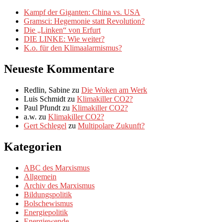
(Teil
Kampf der Giganten: China vs. USA
1
Gramsci: Hegemonie statt Revolution?
von
Die „Linken“ von Erfurt
2)
DIE LINKE: Wie weiter?
K.o. für den Klimaalarmismus?
Neueste Kommentare
Redlin, Sabine
zu
Die Woken am Werk
Luis Schmidt
zu
Klimakiller CO2?
Paul Pfundt
zu
Klimakiller CO2?
a.w.
zu
Klimakiller CO2?
Gert Schlegel
zu
Multipolare Zukunft?
Kategorien
ABC des Marxismus
Allgemein
Archiv des Marxismus
Bildungspolitik
Bolschewismus
Energiepolitik
Energiewende