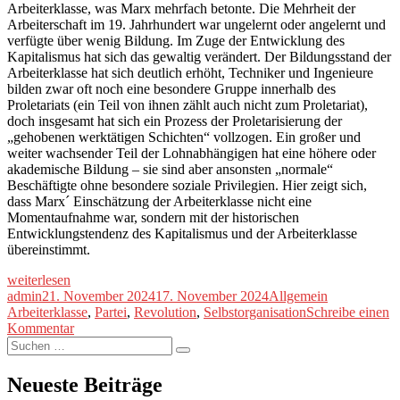
Arbeiterklasse, was Marx mehrfach betonte. Die Mehrheit der
Arbeiterschaft im 19. Jahrhundert war ungelernt oder angelernt und
verfügte über wenig Bildung. Im Zuge der Entwicklung des
Kapitalismus hat sich das gewaltig verändert. Der Bildungsstand der
Arbeiterklasse hat sich deutlich erhöht, Techniker und Ingenieure
bilden zwar oft noch eine besondere Gruppe innerhalb des
Proletariats (ein Teil von ihnen zählt auch nicht zum Proletariat),
doch insgesamt hat sich ein Prozess der Proletarisierung der
„gehobenen werktätigen Schichten“ vollzogen. Ein großer und
weiter wachsender Teil der Lohnabhängigen hat eine höhere oder
akademische Bildung – sie sind aber ansonsten „normale“
Beschäftigte ohne besondere soziale Privilegien. Hier zeigt sich,
dass Marx´ Einschätzung der Arbeiterklasse nicht eine
Momentaufnahme war, sondern mit der historischen
Entwicklungstendenz des Kapitalismus und der Arbeiterklasse
übereinstimmt.
„Ist
weiterlesen
die
Autor
Veröffentlicht
Kategorien
Schlagwörte
admin
21. November 2024
17. November 2024
Allgemein
Arbeiterklasse
am
Arbeiterklasse
,
Partei
,
Revolution
,
Selbstorganisation
Schreibe einen
revolutionär?
zu
Kommentar
(Teil
Suche
Ist
Suchen
1
nach:
die
von
Arbeiterklasse
Neueste Beiträge
2)“
revolutionär?