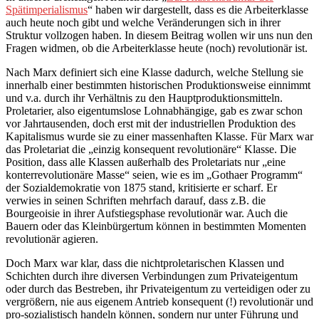
Spätimperialismus
“ haben wir dargestellt, dass es die Arbeiterklasse
auch heute noch gibt und welche Veränderungen sich in ihrer
Struktur vollzogen haben. In diesem Beitrag wollen wir uns nun den
Fragen widmen, ob die Arbeiterklasse heute (noch) revolutionär ist.
Nach Marx definiert sich eine Klasse dadurch, welche Stellung sie
innerhalb einer bestimmten historischen Produktionsweise einnimmt
und v.a. durch ihr Verhältnis zu den Hauptproduktionsmitteln.
Proletarier, also eigentumslose Lohnabhängige, gab es zwar schon
vor Jahrtausenden, doch erst mit der industriellen Produktion des
Kapitalismus wurde sie zu einer massenhaften Klasse. Für Marx war
das Proletariat die „einzig konsequent revolutionäre“ Klasse. Die
Position, dass alle Klassen außerhalb des Proletariats nur „eine
konterrevolutionäre Masse“ seien, wie es im „Gothaer Programm“
der Sozialdemokratie von 1875 stand, kritisierte er scharf. Er
verwies in seinen Schriften mehrfach darauf, dass z.B. die
Bourgeoisie in ihrer Aufstiegsphase revolutionär war. Auch die
Bauern oder das Kleinbürgertum können in bestimmten Momenten
revolutionär agieren.
Doch Marx war klar, dass die nichtproletarischen Klassen und
Schichten durch ihre diversen Verbindungen zum Privateigentum
oder durch das Bestreben, ihr Privateigentum zu verteidigen oder zu
vergrößern, nie aus eigenem Antrieb konsequent (!) revolutionär und
pro-sozialistisch handeln können, sondern nur unter Führung und