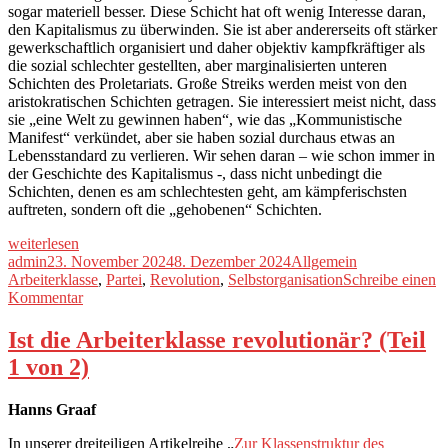
sogar materiell besser. Diese Schicht hat oft wenig Interesse daran,
den Kapitalismus zu überwinden. Sie ist aber andererseits oft stärker
gewerkschaftlich organisiert und daher objektiv kampfkräftiger als
die sozial schlechter gestellten, aber marginalisierten unteren
Schichten des Proletariats. Große Streiks werden meist von den
aristokratischen Schichten getragen. Sie interessiert meist nicht, dass
sie „eine Welt zu gewinnen haben“, wie das „Kommunistische
Manifest“ verkündet, aber sie haben sozial durchaus etwas an
Lebensstandard zu verlieren. Wir sehen daran – wie schon immer in
der Geschichte des Kapitalismus -, dass nicht unbedingt die
Schichten, denen es am schlechtesten geht, am kämpferischsten
auftreten, sondern oft die „gehobenen“ Schichten.
„Ist
weiterlesen
die
Autor
Veröffentlicht
Kategorien
Schlagwörter
admin
23. November 2024
8. Dezember 2024
Allgemein
Arbeiterklasse
am
Arbeiterklasse
,
Partei
,
Revolution
,
Selbstorganisation
Schreibe einen
revolutionär?
zu
Kommentar
(Teil
Ist
2
die
Ist die Arbeiterklasse revolutionär? (Teil
von
Arbeiterklasse
1 von 2)
2)“
revolutionär?
(Teil
2
Hanns Graaf
von
2)
In unserer dreiteiligen Artikelreihe „
Zur Klassenstruktur des