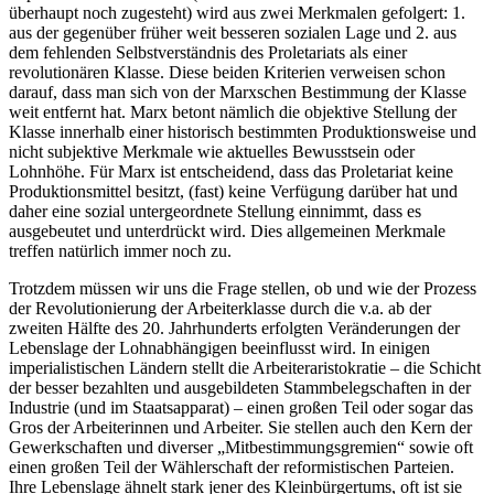
überhaupt noch zugesteht) wird aus zwei Merkmalen gefolgert: 1.
aus der gegenüber früher weit besseren sozialen Lage und 2. aus
dem fehlenden Selbstverständnis des Proletariats als einer
revolutionären Klasse. Diese beiden Kriterien verweisen schon
darauf, dass man sich von der Marxschen Bestimmung der Klasse
weit entfernt hat. Marx betont nämlich die objektive Stellung der
Klasse innerhalb einer historisch bestimmten Produktionsweise und
nicht subjektive Merkmale wie aktuelles Bewusstsein oder
Lohnhöhe. Für Marx ist entscheidend, dass das Proletariat keine
Produktionsmittel besitzt, (fast) keine Verfügung darüber hat und
daher eine sozial untergeordnete Stellung einnimmt, dass es
ausgebeutet und unterdrückt wird. Dies allgemeinen Merkmale
treffen natürlich immer noch zu.
Trotzdem müssen wir uns die Frage stellen, ob und wie der Prozess
der Revolutionierung der Arbeiterklasse durch die v.a. ab der
zweiten Hälfte des 20. Jahrhunderts erfolgten Veränderungen der
Lebenslage der Lohnabhängigen beeinflusst wird. In einigen
imperialistischen Ländern stellt die Arbeiteraristokratie – die Schicht
der besser bezahlten und ausgebildeten Stammbelegschaften in der
Industrie (und im Staatsapparat) – einen großen Teil oder sogar das
Gros der Arbeiterinnen und Arbeiter. Sie stellen auch den Kern der
Gewerkschaften und diverser „Mitbestimmungsgremien“ sowie oft
einen großen Teil der Wählerschaft der reformistischen Parteien.
Ihre Lebenslage ähnelt stark jener des Kleinbürgertums, oft ist sie