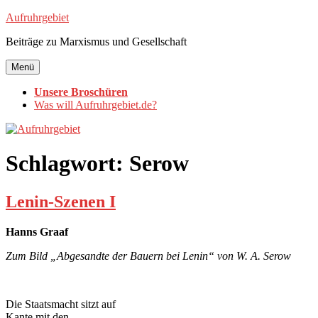
Zum
Aufruhrgebiet
Inhalt
Beiträge zu Marxismus und Gesellschaft
springen
Menü
Unsere Broschüren
Was will Aufruhrgebiet.de?
Schlagwort:
Serow
Lenin-Szenen I
Hanns Graaf
Zum Bild „Abgesandte der Bauern bei Lenin“ von W. A. Serow
Die Staatsmacht sitzt auf
Kante mit den