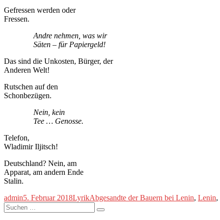
Gefressen werden oder
Fressen.
Andre nehmen, was wir
Säten – für Papiergeld!
Das sind die Unkosten, Bürger, der
Anderen Welt!
Rutschen auf den
Schonbezügen.
Nein, kein
Tee … Genosse.
Telefon,
Wladimir Iljitsch!
Deutschland? Nein, am
Apparat, am andern Ende
Stalin.
Autor
Veröffentlicht
Kategorien
Schlagwörter
admin
5. Februar 2018
Lyrik
Abgesandte der Bauern bei Lenin
,
Lenin
,
Suche
am
Suchen
nach: