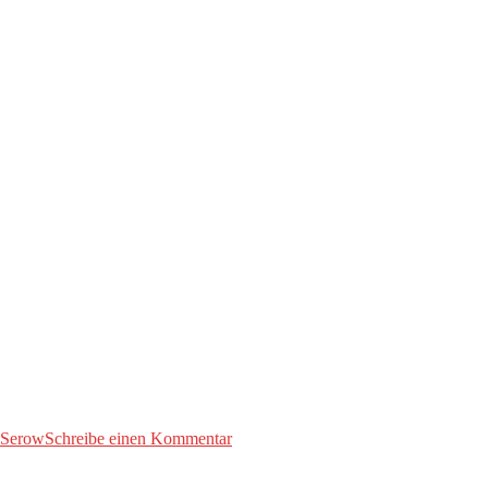
zu
Serow
Schreibe einen Kommentar
Lenin-
Szenen