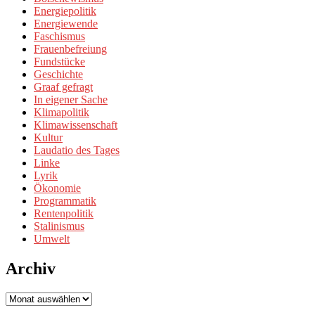
Energiepolitik
Energiewende
Faschismus
Frauenbefreiung
Fundstücke
Geschichte
Graaf gefragt
In eigener Sache
Klimapolitik
Klimawissenschaft
Kultur
Laudatio des Tages
Linke
Lyrik
Ökonomie
Programmatik
Rentenpolitik
Stalinismus
Umwelt
Archiv
Archiv