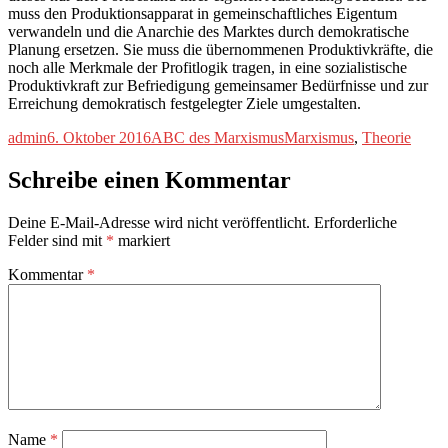
muss den Produktionsapparat in gemeinschaftliches Eigentum
verwandeln und die Anarchie des Marktes durch demokratische
Planung ersetzen. Sie muss die übernommenen Produktivkräfte, die
noch alle Merkmale der Profitlogik tragen, in eine sozialistische
Produktivkraft zur Befriedigung gemeinsamer Bedürfnisse und zur
Erreichung demokratisch festgelegter Ziele umgestalten.
Autor
Veröffentlicht
Kategorien
Schlagwörter
admin
6. Oktober 2016
ABC des Marxismus
Marxismus
,
Theorie
am
Schreibe einen Kommentar
Deine E-Mail-Adresse wird nicht veröffentlicht.
Erforderliche
Felder sind mit
*
markiert
Kommentar
*
Name
*