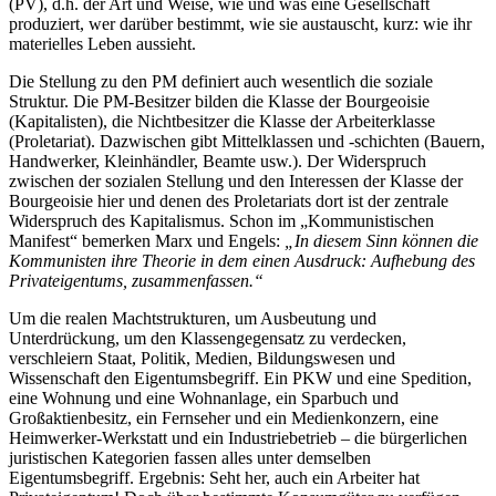
(PV), d.h. der Art und Weise, wie und was eine Gesellschaft
produziert, wer darüber bestimmt, wie sie austauscht, kurz: wie ihr
materielles Leben aussieht.
Die Stellung zu den PM definiert auch wesentlich die soziale
Struktur. Die PM-Besitzer bilden die Klasse der Bourgeoisie
(Kapitalisten), die Nichtbesitzer die Klasse der Arbeiterklasse
(Proletariat). Dazwischen gibt Mittelklassen und -schichten (Bauern,
Handwerker, Kleinhändler, Beamte usw.). Der Widerspruch
zwischen der sozialen Stellung und den Interessen der Klasse der
Bourgeoisie hier und denen des Proletariats dort ist der zentrale
Widerspruch des Kapitalismus. Schon im „Kommunistischen
Manifest“ bemerken Marx und Engels:
„In diesem Sinn können die
Kommunisten ihre Theorie in dem einen Ausdruck: Aufhebung des
Privateigentums, zusammenfassen.“
Um die realen Machtstrukturen, um Ausbeutung und
Unterdrückung, um den Klassengegensatz zu verdecken,
verschleiern Staat, Politik, Medien, Bildungswesen und
Wissenschaft den Eigentumsbegriff. Ein PKW und eine Spedition,
eine Wohnung und eine Wohnanlage, ein Sparbuch und
Großaktienbesitz, ein Fernseher und ein Medienkonzern, eine
Heimwerker-Werkstatt und ein Industriebetrieb – die bürgerlichen
juristischen Kategorien fassen alles unter demselben
Eigentumsbegriff. Ergebnis: Seht her, auch ein Arbeiter hat