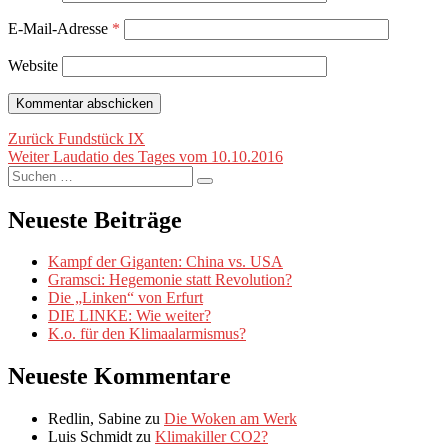
E-Mail-Adresse
*
Website
Beitragsnavigation
Vorheriger
Zurück
Fundstück IX
Nächster
Beitrag:
Weiter
Laudatio des Tages vom 10.10.2016
Suche
Beitrag:
Suchen
nach:
Neueste Beiträge
Kampf der Giganten: China vs. USA
Gramsci: Hegemonie statt Revolution?
Die „Linken“ von Erfurt
DIE LINKE: Wie weiter?
K.o. für den Klimaalarmismus?
Neueste Kommentare
Redlin, Sabine
zu
Die Woken am Werk
Luis Schmidt
zu
Klimakiller CO2?