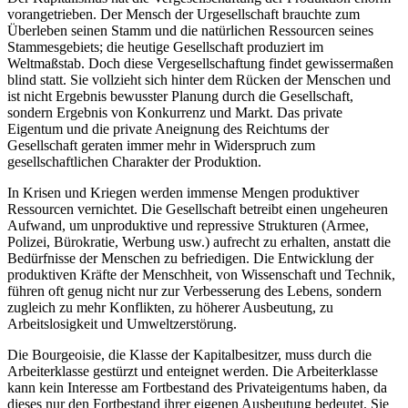
vorangetrieben. Der Mensch der Urgesellschaft brauchte zum
Überleben seinen Stamm und die natürlichen Ressourcen seines
Stammesgebiets; die heutige Gesellschaft produziert im
Weltmaßstab. Doch diese Vergesellschaftung findet gewissermaßen
blind statt. Sie vollzieht sich hinter dem Rücken der Menschen und
ist nicht Ergebnis bewusster Planung durch die Gesellschaft,
sondern Ergebnis von Konkurrenz und Markt. Das private
Eigentum und die private Aneignung des Reichtums der
Gesellschaft geraten immer mehr in Widerspruch zum
gesellschaftlichen Charakter der Produktion.
In Krisen und Kriegen werden immense Mengen produktiver
Ressourcen vernichtet. Die Gesellschaft betreibt einen ungeheuren
Aufwand, um unproduktive und repressive Strukturen (Armee,
Polizei, Bürokratie, Werbung usw.) aufrecht zu erhalten, anstatt die
Bedürfnisse der Menschen zu befriedigen. Die Entwicklung der
produktiven Kräfte der Menschheit, von Wissenschaft und Technik,
führen oft genug nicht nur zur Verbesserung des Lebens, sondern
zugleich zu mehr Konflikten, zu höherer Ausbeutung, zu
Arbeitslosigkeit und Umweltzerstörung.
Die Bourgeoisie, die Klasse der Kapitalbesitzer, muss durch die
Arbeiterklasse gestürzt und enteignet werden. Die Arbeiterklasse
kann kein Interesse am Fortbestand des Privateigentums haben, da
dieses nur den Fortbestand ihrer eigenen Ausbeutung bedeutet. Sie