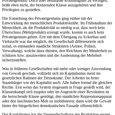
Privateigentum! Doch über bestimmte Konsumgüter zu verfügen,
heißt eben nicht, der besitzenden Klasse anzugehören und ihre
Privilegien zu genießen.
Die Entstehung des Privateigentums ging einher mit der
Entwicklung der menschlichen Produktivkräfte. Im Frühstadium der
Menschheit, als die Produktivität so niedrig war, dass noch kein
Überschuss (Mehrprodukt) erzeugt wurde, konnte es auch kein
Privateigentum geben. Erst mit dem Übergang zu Ackerbau und
Viehzucht war das möglich, die Gesellschaft differenzierte sich
sozial, es entstanden staatliche Strukturen (Armee, Polizei,
Verwaltung), welche dazu dienten, den Reichtum der Minderheit zu
schützen bzw. auszuweiten und die Ausbeutung der Mehrheit
sicherzustellen.
Was in früheren Gesellschaften mit mehr oder weniger Anwendung
von Gewalt geschah, vollzieht sich im Kapitalismus meist im
gesetzlichen Rahmen der Demokratie. Der Arbeiter ist freier
Staatsbürger wie der Kapitalist auch. Alle haben formal die gleichen
Rechte. Erst wenn das System insgesamt in Frage gestellt wird, der
Klassenkampf sich zuspitzt oder im Angesicht einer Revolution ist
die herrschende Klasse genötigt, den staatlichen Repressionsapparat
oder den faschistischen Mob zu mobilisieren; dann wird die Gewalt
hinter der bürgerlichen demokratischen Fassade offensichtlich.
Der Kapitalismus hat die Vergesellschaftung der Produktion enorm