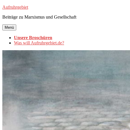
Zum
Aufruhrgebiet
Inhalt
Beiträge zu Marxismus und Gesellschaft
springen
Menü
Unsere Broschüren
Was will Aufruhrgebiet.de?