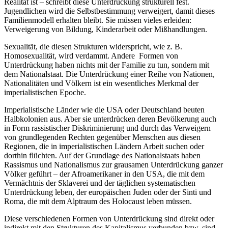
Realität ist – schreibt diese Unterdrückung strukturell fest.
Jugendlichen wird die Selbstbestimmung verweigert, damit dieses
Familienmodell erhalten bleibt. Sie müssen vieles erleiden:
Verweigerung von Bildung, Kinderarbeit oder Mißhandlungen.
Sexualität, die diesen Strukturen widerspricht, wie z. B.
Homosexualität, wird verdammt. Andere Formen von
Unterdrückung haben nichts mit der Familie zu tun, sondern mit
dem Nationalstaat. Die Unterdrückung einer Reihe von Nationen,
Nationalitäten und Völkern ist ein wesentliches Merkmal der
imperialistischen Epoche.
Imperialistische Länder wie die USA oder Deutschland beuten
Halbkolonien aus. Aber sie unterdrücken deren Bevölkerung auch
in Form rassistischer Diskriminierung und durch das Verweigern
von grundlegenden Rechten gegenüber Menschen aus diesen
Regionen, die in imperialistischen Ländern Arbeit suchen oder
dorthin flüchten. Auf der Grundlage des Nationalstaats haben
Rassismus und Nationalismus zur grausamen Unterdrückung ganzer
Völker geführt – der Afroamerikaner in den USA, die mit dem
Vermächtnis der Sklaverei und der täglichen systematischen
Unterdrückung leben, der europäischen Juden oder der Sinti und
Roma, die mit dem Alptraum des Holocaust leben müssen.
Diese verschiedenen Formen von Unterdrückung sind direkt oder
indirekt mit den Strukturen des Kapitalismus verbunden bzw. sind