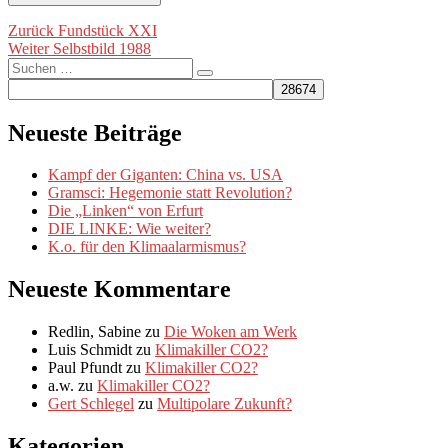
Beitragsnavigation
Vorheriger
Zurück
Fundstück XXI
Nächster
Beitrag:
Weiter
Selbstbild 1988
Suche
Beitrag:
Suchen
nach:
Neueste Beiträge
Kampf der Giganten: China vs. USA
Gramsci: Hegemonie statt Revolution?
Die „Linken“ von Erfurt
DIE LINKE: Wie weiter?
K.o. für den Klimaalarmismus?
Neueste Kommentare
Redlin, Sabine
zu
Die Woken am Werk
Luis Schmidt
zu
Klimakiller CO2?
Paul Pfundt
zu
Klimakiller CO2?
a.w.
zu
Klimakiller CO2?
Gert Schlegel
zu
Multipolare Zukunft?
Kategorien