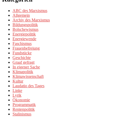
ABC des Marxismus
Allgemein
Archiv des Marxismus
Bildungspolitik
Bolschewismus
Energiepolitik
Energiewende
Faschismus
Frauenbefreiung
Fundstücke
Geschichte
Graaf gefragt
In eigener Sache
Klimapolitik
Klimawissenschaft
Kultur
Laudatio des Tages
Linke
Lyrik
Ökonomie
Programmatik
Rentenpolitik
Stalinismus