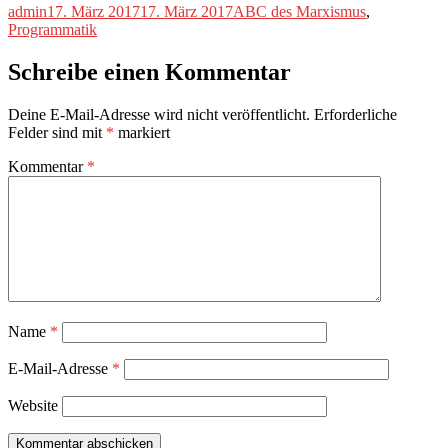
Autor
Veröffentlicht
Kategorien
admin
17. März 2017
17. März 2017
ABC des Marxismus
,
am
Programmatik
Schreibe einen Kommentar
Deine E-Mail-Adresse wird nicht veröffentlicht.
Erforderliche
Felder sind mit
*
markiert
Kommentar
*
Name
*
E-Mail-Adresse
*
Website