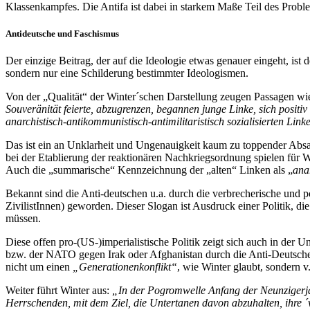
Klassenkampfes. Die Antifa ist dabei in starkem Maße Teil des Proble
Antideutsche und Faschismus
Der einzige Beitrag, der auf die Ideologie etwas genauer eingeht, ist
sondern nur eine Schilderung bestimmter Ideologismen.
Von der „Qualität“ der Winter´schen Darstellung zeugen Passagen wi
Souveränität feierte, abzugrenzen, begannen junge Linke, sich positiv
anarchistisch-antikommunistisch-antimilitaristisch sozialisierten Lin
Das ist ein an Unklarheit und Ungenauigkeit kaum zu toppender Absatz
bei der Etablierung der reaktionären Nachkriegsordnung spielen für Wint
Auch die „summarische“ Kennzeichnung der „alten“ Linken als „
ana
Bekannt sind die Anti-deutschen u.a. durch die verbrecherische und p
ZivilistInnen) geworden. Dieser Slogan ist Ausdruck einer Politik, d
müssen.
Diese offen pro-(US-)imperialistische Politik zeigt sich auch in der 
bzw. der NATO gegen Irak oder Afghanistan durch die Anti-Deutschen. E
nicht um einen
„Generationenkonflikt“
, wie Winter glaubt, sondern v
Weiter führt Winter aus:
„In der Pogromwelle Anfang der Neunzigerjah
Herrschenden, mit dem Ziel, die Untertanen davon abzuhalten, ihre ´