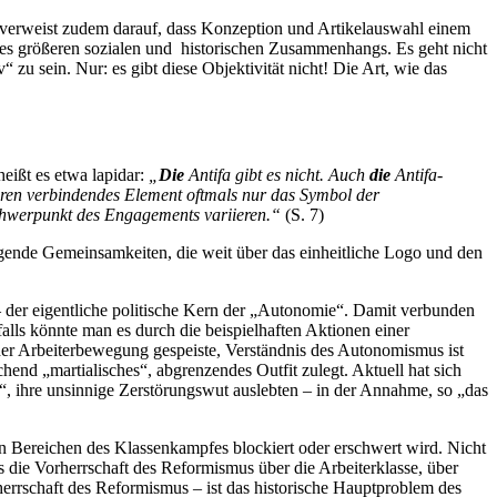
Es verweist zudem darauf, dass Konzeption und Artikelauswahl einem
ines größeren sozialen und historischen Zusammenhangs. Es geht nicht
 zu sein. Nur: es gibt diese Objektivität nicht! Die Art, wie das
eißt es etwa lapidar:
„
Die
Antifa gibt es nicht. Auch
die
Antifa-
deren verbindendes Element oftmals nur das Symbol der
 Schwerpunkt des Engagements variieren.“
(S. 7)
egende Gemeinsamkeiten, die weit über das einheitliche Logo und den
 der eigentliche politische Kern der „Autonomie“. Damit verbunden
falls könnte man es durch die beispielhaften Aktionen einer
t der Arbeiterbewegung gespeiste, Verständnis des Autonomismus ist
hend „martialisches“, abgrenzendes Outfit zulegt. Aktuell hat sich
 ihre unsinnige Zerstörungswut auslebten – in der Annahme, so „das
en Bereichen des Klassenkampfes blockiert oder erschwert wird. Nicht
s die Vorherrschaft des Reformismus über die Arbeiterklasse, über
rrschaft des Reformismus – ist das historische Hauptproblem des