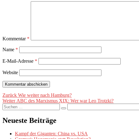
Kommentar
*
Name
*
E-Mail-Adresse
*
Website
Beitragsnavigation
Vorheriger
Zurück
Wie weiter nach Hamburg?
Nächster
Beitrag:
Weiter
ABC des Marxismus XIX: Wer war Leo Trotzki?
Suche
Beitrag:
Suchen
nach:
Neueste Beiträge
Kampf der Giganten: China vs. USA