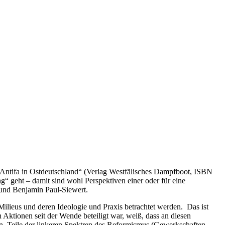
 Antifa in Ostdeutschland“ (Verlag Westfälisches Dampfboot, ISBN
g“ geht – damit sind wohl Perspektiven einer oder für eine
 und Benjamin Paul-Siewert.
ilieus und deren Ideologie und Praxis betrachtet werden. Das ist
 Aktionen seit der Wende beteiligt war, weiß, dass an diesen
n, Teile der linkeren Spektren des Reformismus (Gewerkschaften,