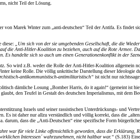
ms, nicht Teil der Lösung.
 der von Marek Winter zum „anti-deutschen“ Teil der Antifa. Es findet 
e diese:
„Um sich von der sie umgebenden Gesellschaft, die die Wied
 auf die Anti-Hitler-Koalition zu beziehen, auch auf die Rote Armee. D
ken. Es handelte sich so auch um einen Generationenkonflikt in der Szen
. So wird z.B. weder die Rolle der Anti-Hitler-Koalition allgemein noc
er keine Rolle. Die völlig unkritische Darstellung dieser Ideologie durc
rchistisch-antikommunistisch-antimilitaristisch“
ist nicht nur nichtssage
olitisch dämliche Losung „Bomber Harris, do it again!“ (gemeint ist hi
ie glaubt, den Teufel in Gestalt des deutschen Imperialismus, mit dem
Unterstützung Israels und seiner rassistischen Unterdrückungs- und Ver
s ist daher nur allzu verständlich und völlig korrekt, dass die „alten“
.a. darum, dass die „Anti-Deutschen“ eine spezifische Form bürgerlicher 
re war für viele Linke offensichtlich geworden, dass die Erklärung,
wirklichen Interessen´ wahrzunehmen, nicht haltbar war.“
(S.183) Eine