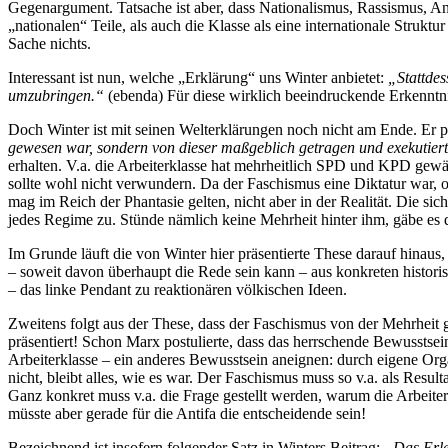
Gegenargument. Tatsache ist aber, dass Nationalismus, Rassismus, Ant
„nationalen“ Teile, als auch die Klasse als eine internationale Struktu
Sache nichts.
Interessant ist nun, welche „Erklärung“ uns Winter anbietet:
„Stattdes
umzubringen.“
(ebenda) Für diese wirklich beeindruckende Erkenntni
Doch Winter ist mit seinen Welterklärungen noch nicht am Ende. Er pr
gewesen war, sondern von dieser maßgeblich getragen und exekutier
erhalten. V.a. die Arbeiterklasse hat mehrheitlich SPD und KPD gewäh
sollte wohl nicht verwundern. Da der Faschismus eine Diktatur war, ob
mag im Reich der Phantasie gelten, nicht aber in der Realität. Die s
jedes Regime zu. Stünde nämlich keine Mehrheit hinter ihm, gäbe es 
Im Grunde läuft die von Winter hier präsentierte These darauf hinaus, 
– soweit davon überhaupt die Rede sein kann – aus konkreten histori
– das linke Pendant zu reaktionären völkischen Ideen.
Zweitens folgt aus der These, dass der Faschismus von der Mehrheit 
präsentiert! Schon Marx postulierte, dass das herrschende Bewusstse
Arbeiterklasse – ein anderes Bewusstsein aneignen: durch eigene Organ
nicht, bleibt alles, wie es war. Der Faschismus muss so v.a. als Res
Ganz konkret muss v.a. die Frage gestellt werden, warum die Arbeit
müsste aber gerade für die Antifa die entscheidende sein!
Bezeichnend ist insofern folgender Satz in Winters Beitrag:
„Das Erle