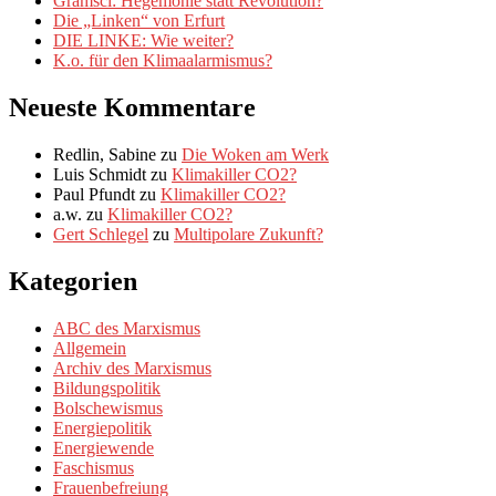
Gramsci: Hegemonie statt Revolution?
Die „Linken“ von Erfurt
DIE LINKE: Wie weiter?
K.o. für den Klimaalarmismus?
Neueste Kommentare
Redlin, Sabine
zu
Die Woken am Werk
Luis Schmidt
zu
Klimakiller CO2?
Paul Pfundt
zu
Klimakiller CO2?
a.w.
zu
Klimakiller CO2?
Gert Schlegel
zu
Multipolare Zukunft?
Kategorien
ABC des Marxismus
Allgemein
Archiv des Marxismus
Bildungspolitik
Bolschewismus
Energiepolitik
Energiewende
Faschismus
Frauenbefreiung