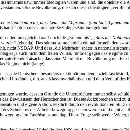
isemitismus usw. immer Ideologien waren und sind, die objektiv die Ar
r verstanden. Ob die Bevölkerung, die sich diesen Ideologien „verpflicht
sen erkannte man an, dass Leute, die Migranten (und Linke) jagen und
s hat sich doch das jahrelange Soziologie-Studium gelohnt!
äsentiert uns gleich darauf noch die „Erkenntnis“,
„dass der Nationals
t wurde.“
(ebenda). Das stimmt so noch nicht einmal formell, denn – so
lt, nicht NSDAP. Und dass „die Mehrheit“ später in nationalistischer u
lag es ja auch nicht dem freien Willen, für oder gegen das Regime zu h
icher zutreffende Tatsache, dass eine Mehrheit der Bevölkerung den Fa
das Regime nicht (lange).
dass „die Deutschen“ besonders reaktionär und tendenziell faschistoid, a
schen Umständen, d.h. aus Klassenverhältnissen und dem Verlauf des Kl
getragen wurde, dass im Grunde die Unterdrückten immer selbst schuld 
in das Bewusstsein der Herrschenden ist. Dieses Aufzubrechen und zu ü
isation und eigene Aktion, letztlich durch den revolutionären Sturz de
ultat des Scheiterns der Arbeiterbewegung gesehen werden und nicht als 
erbewegung dem Faschismus unterlag. Diese Frage stellt weder Winter,
ben des ´deutschen Mobs´
(in den 1990ern, d.A.)
hatte bedeutende Teil