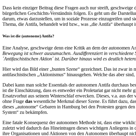
Dass kein einziger Beitrag diese Fragen auch nur streift, geschweige
bürgerlichen Geschichts-Verständnis folgen. Es geht um die Darstell
darum, etwas darzustellen, um in soziale Prozesse einzugreifen und sie
Thema, die Antifa, behandelt wird bzw., was „die Antifa“ überhaupt ist
Was ist die (autonome) Antifa?
Eine Analyse, geschweige denn eine Kritik an dem der autonomen Antif
Bewegung ist schwer auszumachen. Ausdifferenziert in verschiedene S
´Antifaschistischen Aktion´ ist. Darüber hinaus wird es deutlich he
Hier wird das Bild einer „bunten Szene“ gezeichnet. Das ist zwar in
antifaschistischen „Aktionismus“ hinausgehen. Welche das aber sind,
Dabei kann man solche Essentials der autonomen Antifa durchaus be
ist die Einschätzung, dass es entweder ein Proletariat gar nicht mehr 
Ersatzvorhut aus seinem Winterschlaf erwecken. Dieses, v.a. aus der 
ohne Frage
das
wesentliche Merkmal dieser Szene. Es führt dazu, dass
dieses „autonome“ Gebaren in Hamburg bei den Protesten gegen den 
System“ zu bekämpfen.
Eine fatale Konsequenz der autonomen Methode ist, dass eine wirklic
zuletzt wird dadurch das Hineintragen dieses wichtigen Anliegens in 
ihre Organisationen und Aktionen von den Autonomen überhaupt nicht