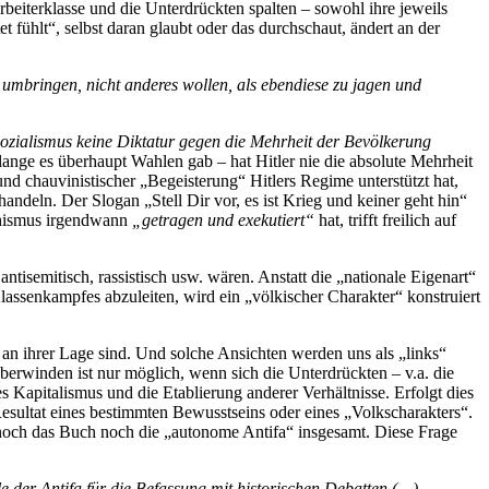
beiterklasse und die Unterdrückten spalten – sowohl ihre jeweils
et fühlt“, selbst daran glaubt oder das durchschaut, ändert an der
 umbringen, nicht anderes wollen, als ebendiese zu jagen und
ozialismus keine Diktatur gegen die Mehrheit der Bevölkerung
lange es überhaupt Wahlen gab – hat Hitler nie die absolute Mehrheit
nd chauvinistischer „Begeisterung“ Hitlers Regime unterstützt hat,
andeln. Der Slogan „Stell Dir vor, es ist Krieg und keiner geht hin“
schismus irgendwann
„getragen und exekutiert“
hat, trifft freilich auf
ntisemitisch, rassistisch usw. wären. Anstatt die „nationale Eigenart“
assenkampfes abzuleiten, wird ein „völkischer Charakter“ konstruiert
an ihrer Lage sind. Und solche Ansichten werden uns als „links“
berwinden ist nur möglich, wenn sich die Unterdrückten – v.a. die
s Kapitalismus und die Etablierung anderer Verhältnisse. Erfolgt dies
Resultat eines bestimmten Bewusstseins oder eines „Volkscharakters“.
 noch das Buch noch die „autonome Antifa“ insgesamt. Diese Frage
e der Antifa für die Befassung mit historischen Debatten (…)