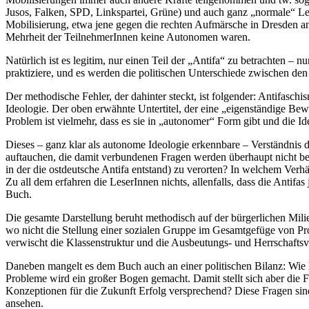
Jusos, Falken, SPD, Linkspartei, Grüne) und auch ganz „normale“ Leut
Mobilisierung, etwa jene gegen die rechten Aufmärsche in Dresden anl
Mehrheit der TeilnehmerInnen keine Autonomen waren.
Natürlich ist es legitim, nur einen Teil der „Antifa“ zu betrachten – 
praktiziere, und es werden die politischen Unterschiede zwischen den
Der methodische Fehler, der dahinter steckt, ist folgender: Antifasch
Ideologie. Der oben erwähnte Untertitel, der eine „eigenständige Bew
Problem ist vielmehr, dass es sie in „autonomer“ Form gibt und die Ideo
Dieses – ganz klar als autonome Ideologie erkennbare – Verständnis 
auftauchen, die damit verbundenen Fragen werden überhaupt nicht betr
in der die ostdeutsche Antifa entstand) zu verorten? In welchem Ve
Zu all dem erfahren die LeserInnen nichts, allenfalls, dass die Anti
Buch.
Die gesamte Darstellung beruht methodisch auf der bürgerlichen Milie
wo nicht die Stellung einer sozialen Gruppe im Gesamtgefüge von Pr
verwischt die Klassenstruktur und die Ausbeutungs- und Herrschaftsve
Daneben mangelt es dem Buch auch an einer politischen Bilanz: Wie h
Probleme wird ein großer Bogen gemacht. Damit stellt sich aber die Fr
Konzeptionen für die Zukunft Erfolg versprechend? Diese Fragen sin
ansehen.