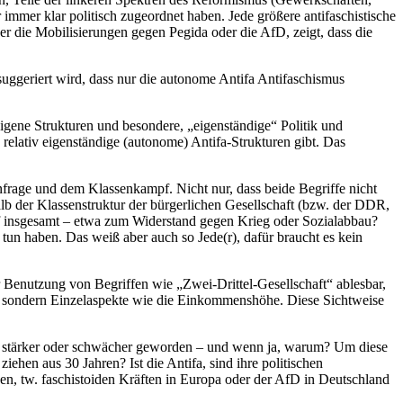
immer klar politisch zugeordnet haben. Jede größere antifaschistische
er die Mobilisierungen gegen Pegida oder die AfD, zeigt, dass die
m suggeriert wird, dass nur die autonome Antifa Antifaschismus
 eigene Strukturen und besondere, „eigenständige“ Politik und
 relativ eigenständige (autonome) Antifa-Strukturen gibt. Das
nfrage und dem Klassenkampf. Nicht nur, dass beide Begriffe nicht
alb der Klassenstruktur der bürgerlichen Gesellschaft (bzw. der DDR,
pf insgesamt – etwa zum Widerstand gegen Krieg oder Sozialabbau?
 tun haben. Das weiß aber auch so Jede(r), dafür braucht es kein
r Benutzung von Begriffen wie „Zwei-Drittel-Gesellschaft“ ablesbar,
t, sondern Einzelaspekte wie die Einkommenshöhe. Diese Sichtweise
 sie stärker oder schwächer geworden – und wenn ja, warum? Um diese
ehen aus 30 Jahren? Ist die Antifa, sind ihre politischen
n, tw. faschistoiden Kräften in Europa oder der AfD in Deutschland