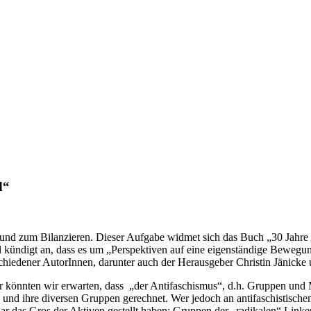
d“
Grund zum Bilanzieren. Dieser Aufgabe widmet sich das Buch „30 Jahre
l kündigt an, dass es um „Perspektiven auf eine eigenständige Bewegun
hiedener AutorInnen, darunter auch der Herausgeber Christin Jänicke
r könnten wir erwarten, dass „der Antifaschismus“, d.h. Gruppen und M
 und ihre diversen Gruppen gerechnet. Wer jedoch an antifaschistischen
r das Gros der Aktiven gestellt haben: Gruppen der „radikalen“ Linke