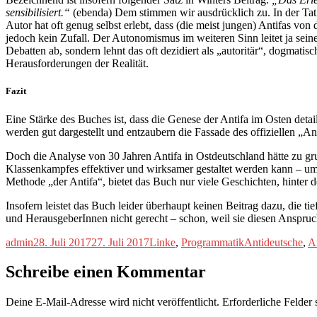
sensibilisiert.“
(ebenda) Dem stimmen wir ausdrücklich zu. In der Tat w
Autor hat oft genug selbst erlebt, dass (die meist jungen) Antifas 
jedoch kein Zufall. Der Autonomismus im weiteren Sinn leitet ja sei
Debatten ab, sondern lehnt das oft dezidiert als „autoritär“, dogmat
Herausforderungen der Realität.
Fazit
Eine Stärke des Buches ist, dass die Genese der Antifa im Osten det
werden gut dargestellt und entzaubern die Fassade des offiziellen „
Doch die Analyse von 30 Jahren Antifa in Ostdeutschland hätte zu gru
Klassenkampfes effektiver und wirksamer gestaltet werden kann – um
Methode „der Antifa“, bietet das Buch nur viele Geschichten, hinter
Insofern leistet das Buch leider überhaupt keinen Beitrag dazu, die
und HerausgeberInnen nicht gerecht – schon, weil sie diesen Anspruc
Autor
Veröffentlicht
Kategorien
Schlagwörter
admin
28. Juli 2017
27. Juli 2017
Linke
,
Programmatik
Antideutsche
,
A
am
Schreibe einen Kommentar
Deine E-Mail-Adresse wird nicht veröffentlicht.
Erforderliche Felder 