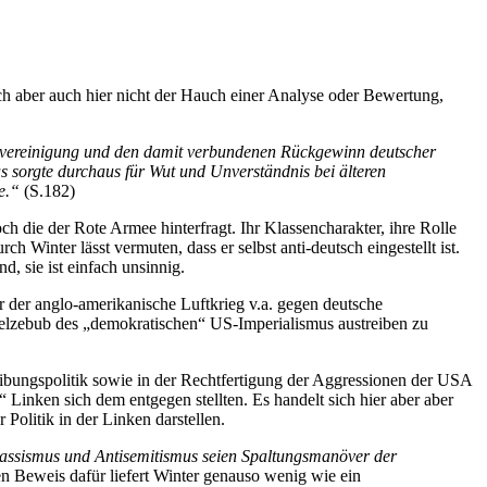
sich aber auch hier nicht der Hauch einer Analyse oder Bewertung,
ervereinigung und den damit verbundenen Rückgewinn deutscher
as sorgte durchaus für Wut und Unverständnis bei älteren
e.“
(S.182)
h die der Rote Armee hinterfragt. Ihr Klassencharakter, ihre Rolle
h Winter lässt vermuten, dass er selbst anti-deutsch eingestellt ist.
nd, sie ist einfach unsinnig.
er der anglo-amerikanische Luftkrieg v.a. gegen deutsche
 Beelzebub des „demokratischen“ US-Imperialismus austreiben zu
treibungspolitik sowie in der Rechtfertigung der Aggressionen der USA
 Linken sich dem entgegen stellten. Es handelt sich hier aber aber
Politik in der Linken darstellen.
 Rassismus und Antisemitismus seien Spaltungsmanöver der
n Beweis dafür liefert Winter genauso wenig wie ein