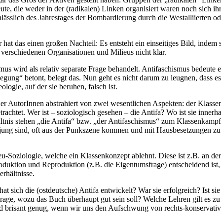
e, die weder in der (radikalen) Linken organisiert waren noch sich ihr 
ässlich des Jahrestages der Bombardierung durch die Westalliierten od
nur hat das einen großen Nachteil: Es entsteht ein einseitiges Bild, inde
 verschiedenen Organisationen und Milieus nicht klar.
ismus wird als relativ separate Frage behandelt. Antifaschismus bedeute
egung“ betont, belegt das. Nun geht es nicht darum zu leugnen, dass es
logie, auf der sie beruhen, falsch ist.
der AutorInnen abstrahiert von zwei wesentlichen Aspekten: der Klasse
achtet. Wer ist – soziologisch gesehen – die Antifa? Wo ist sie innerh
rhältnis stehen „die Antifa“ bzw. „der Antifaschismus“ zum Klassenkam
fas jung sind, oft aus der Punkszene kommen und mit Hausbesetzungen zu
u-Soziologie, welche ein Klassenkonzept ablehnt. Diese ist z.B. an de
oduktion und Reproduktion (z.B. die Eigentumsfrage) entscheidend is
rhältnisse.
at sich die (ostdeutsche) Antifa entwickelt? War sie erfolgreich? Ist
age, wozu das Buch überhaupt gut sein soll? Welche Lehren gilt es zu zi
d brisant genug, wenn wir uns den Aufschwung von rechts-konservative