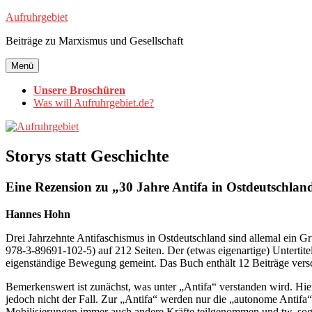
Zum
Aufruhrgebiet
Inhalt
Beiträge zu Marxismus und Gesellschaft
springen
Menü
Unsere Broschüren
Was will Aufruhrgebiet.de?
Storys statt Geschichte
Eine Rezension zu „30 Jahre Antifa in Ostdeutschlan
Hannes Hohn
Drei Jahrzehnte Antifaschismus in Ostdeutschland sind allemal ein 
978-3-89691-102-5) auf 212 Seiten. Der (etwas eigenartige) Untertite
eigenständige Bewegung gemeint. Das Buch enthält 12 Beiträge versc
Bemerkenswert ist zunächst, was unter „Antifa“ verstanden wird. Hie
jedoch nicht der Fall. Zur „Antifa“ werden nur die „autonome Antifa“
Mobilisierungen immer auch andere Kräfte teilgenommen und tw. soga