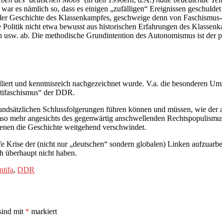
ar es nämlich so, dass es einigen „zufälligen“ Ereignissen geschuldet w
von der Geschichte des Klassenkampfes, geschweige denn von Faschismus
ne Politik nicht etwa bewusst aus historischen Erfahrungen des Klasse
isch usw. ab. Die methodische Grundintention des Autonomismus ist der p
ailliert und kenntnisreich nachgezeichnet wurde. V.a. die besonderen
Antifaschismus“ der DDR.
ndsätzlichen Schlussfolgerungen führen können und müssen, wie der anti
so mehr angesichts des gegenwärtig anschwellenden Rechtspopulismus. A
 denen die Geschichte weitgehend verschwindet.
 tiefe Krise der (nicht nur „deutschen“ sondern globalen) Linken aufzu
h überhaupt nicht haben.
ntifa
,
DDR
sind mit
*
markiert