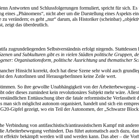
 denn Antworten und Schlussfolgerungen formuliert, spricht für sich. 
ung eines „Phänomens“, nicht aber um die Darstellung eines Aspekts e
 zu verändern; es geht „nur“ darum, als Historiker (scheinbar) „objektiv“
, zeigt das überdeutlich.
a zugrundeliegenden Selbstverständnis erfolgt nirgends. Stattdessen h
zenen und Subkulturen gibt es in vielen Städten politische Gruppen, 
terogener: Organisationsform, politische Ausrichtung und thematischer
 mancher Hinsicht korrekt, doch hat diese Szene sehr wohl auch grundl
 ist den AutorInnen und HerausgeberInnen keine Zeile wert.
stimmen. So ihre gewollte Unabhängigkeit von der Arbeiterbewegung –
gibt oder dieses zumindest kein revolutionäres Subjekt mehr wäre. Allen
verständlichen Enttäuschung über die fatale reformistische Verfassthei
 man sich möglichst autonom organisiert, handelt und sich ein entsprec
G20-Gipfel gezeigt, wo ein Teil der Autonomen, der „Schwarze Block“,
he Verbindung von antifaschistisch/antirassistischem Kampf mit ander
die Arbeiterbewegung verhindert. Das führt automatisch auch dazu, das
 effektiv bekämpft werden will und werden kann. Das aber – die Vorhe