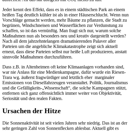
Jeder kennt den Effekt, dass es in einem städtischen Park an einem
heißen Tag deutlich kühler ist als in einer Häuserschlucht. Wenn nun
Vorschläge gemacht werden, mehr Bäume zu pflanzen, die Stadt zu
begrünen, Windschneisen und Wasserflächen zur Verdunstung zu
schaffen, so ist das vernünftig. Man fragt sich nur, warum solche
Maßnahmen nun als besonders neu und kreativ dargestellt werden?
Nach all dem jahrzehntelangen dramatisierenden Palaver aller
Parteien um die angebliche Klimakatastrophe zeigt sich aktuell
erneut, dass diese Parteien selbst nur heiße Luft produzieren, anstatt
sinnvolle Maßnahmen durchzuführen.
Dass z.B. in Altenheimen oft keine Klimaanlagen vorhanden sind,
war nie Anlass für eine Medienkampagne, dafür wurde ein Riesen-
Trara wg. äußerst fragwürdiger und letztlich eher marginaler
Emissionen von Dieselfahrzeugen veranstaltet. Politik, Journalismus
und die Gefälligkeits-„Wissenschaft“, die solche Kampagnen stützt,
entfernen sich ganz offensichtlich immer weiter von Objektivität,
Seriosität und den realen Fakten.
Ursachen der Hitze
Die Sonnenaktivität ist seit vielen Jahren sehr niedrig. Das ist an der
sehr geringen Zahl von Sonnenflecken ablesbar. Aktuell gibt es