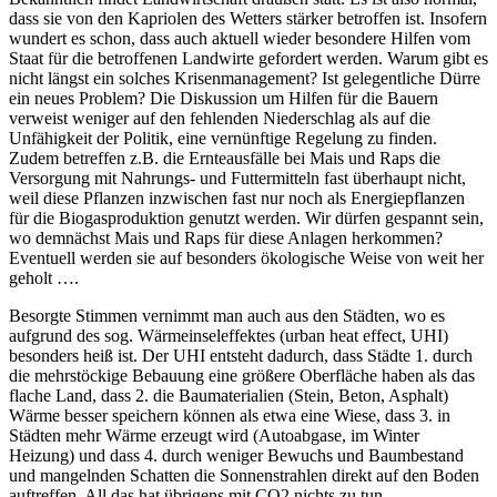
dass sie von den Kapriolen des Wetters stärker betroffen ist. Insofern
wundert es schon, dass auch aktuell wieder besondere Hilfen vom
Staat für die betroffenen Landwirte gefordert werden. Warum gibt es
nicht längst ein solches Krisenmanagement? Ist gelegentliche Dürre
ein neues Problem? Die Diskussion um Hilfen für die Bauern
verweist weniger auf den fehlenden Niederschlag als auf die
Unfähigkeit der Politik, eine vernünftige Regelung zu finden.
Zudem betreffen z.B. die Ernteausfälle bei Mais und Raps die
Versorgung mit Nahrungs- und Futtermitteln fast überhaupt nicht,
weil diese Pflanzen inzwischen fast nur noch als Energiepflanzen
für die Biogasproduktion genutzt werden. Wir dürfen gespannt sein,
wo demnächst Mais und Raps für diese Anlagen herkommen?
Eventuell werden sie auf besonders ökologische Weise von weit her
geholt ….
Besorgte Stimmen vernimmt man auch aus den Städten, wo es
aufgrund des sog. Wärmeinseleffektes (urban heat effect, UHI)
besonders heiß ist. Der UHI entsteht dadurch, dass Städte 1. durch
die mehrstöckige Bebauung eine größere Oberfläche haben als das
flache Land, dass 2. die Baumaterialien (Stein, Beton, Asphalt)
Wärme besser speichern können als etwa eine Wiese, dass 3. in
Städten mehr Wärme erzeugt wird (Autoabgase, im Winter
Heizung) und dass 4. durch weniger Bewuchs und Baumbestand
und mangelnden Schatten die Sonnenstrahlen direkt auf den Boden
auftreffen. All das hat übrigens mit CO2 nichts zu tun.