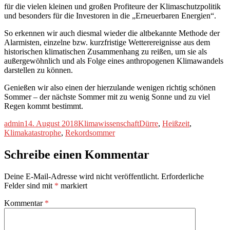
für die vielen kleinen und großen Profiteure der Klimaschutzpolitik
und besonders für die Investoren in die „Erneuerbaren Energien“.
So erkennen wir auch diesmal wieder die altbekannte Methode der
Alarmisten, einzelne bzw. kurzfristige Wetterereignisse aus dem
historischen klimatischen Zusammenhang zu reißen, um sie als
außergewöhnlich und als Folge eines anthropogenen Klimawandels
darstellen zu können.
Genießen wir also einen der hierzulande wenigen richtig schönen
Sommer – der nächste Sommer mit zu wenig Sonne und zu viel
Regen kommt bestimmt.
Autor
Veröffentlicht
Kategorien
Schlagwörter
admin
14. August 2018
Klimawissenschaft
Dürre
,
Heißzeit
,
am
Klimakatastrophe
,
Rekordsommer
Schreibe einen Kommentar
Deine E-Mail-Adresse wird nicht veröffentlicht.
Erforderliche
Felder sind mit
*
markiert
Kommentar
*