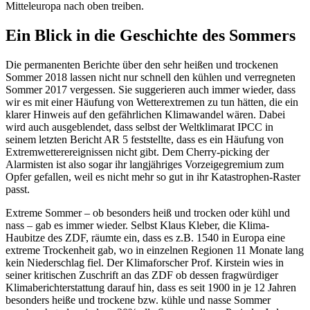
Mitteleuropa nach oben treiben.
Ein Blick in die Geschichte des Sommers
Die permanenten Berichte über den sehr heißen und trockenen
Sommer 2018 lassen nicht nur schnell den kühlen und verregneten
Sommer 2017 vergessen. Sie suggerieren auch immer wieder, dass
wir es mit einer Häufung von Wetterextremen zu tun hätten, die ein
klarer Hinweis auf den gefährlichen Klimawandel wären. Dabei
wird auch ausgeblendet, dass selbst der Weltklimarat IPCC in
seinem letzten Bericht AR 5 feststellte, dass es ein Häufung von
Extremwetterereignissen nicht gibt. Dem Cherry-picking der
Alarmisten ist also sogar ihr langjähriges Vorzeigegremium zum
Opfer gefallen, weil es nicht mehr so gut in ihr Katastrophen-Raster
passt.
Extreme Sommer – ob besonders heiß und trocken oder kühl und
nass – gab es immer wieder. Selbst Klaus Kleber, die Klima-
Haubitze des ZDF, räumte ein, dass es z.B. 1540 in Europa eine
extreme Trockenheit gab, wo in einzelnen Regionen 11 Monate lang
kein Niederschlag fiel. Der Klimaforscher Prof. Kirstein wies in
seiner kritischen Zuschrift an das ZDF ob dessen fragwürdiger
Klimaberichterstattung darauf hin, dass es seit 1900 in je 12 Jahren
besonders heiße und trockene bzw. kühle und nasse Sommer