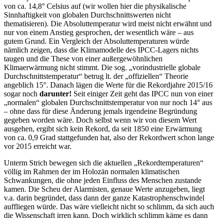
von ca. 14,8° Celsius auf (wir wollen hier die physikalische
Sinnhaftigkeit von globalen Durchschnittswerten nicht
thematisieren). Die Absoluttemperatur wird meist nicht erwähnt und
nur von einem Anstieg gesprochen, der wesentlich wäre – aus
gutem Grund. Ein Vergleich der Absoluttemperaturen würde
nämlich zeigen, dass die Klimamodelle des IPCC-Lagers nichts
taugen und die These von einer außergewöhnlichen
Klimaerwärmung nicht stimmt. Die sog. „vorindustrielle globale
Durchschnittstemperatur“ betrug lt. der „offiziellen“ Theorie
angeblich 15°. Danach lägen die Werte für die Rekordjahre 2015/16
sogar noch
darunter!
Seit einiger Zeit geht das IPCC nun von einer
„normalen“ globalen Durchschnittstemperatur von nur noch 14° aus
– ohne dass für diese Änderung jemals irgendeine Begründung
gegeben worden wäre. Doch selbst wenn wir von diesem Wert
ausgehen, ergibt sich kein Rekord, da seit 1850 eine Erwärmung
von ca. 0,9 Grad stattgefunden hat, also der Rekordwert schon lange
vor 2015 erreicht war.
Unterm Strich bewegen sich die aktuellen „Rekordtemperaturen“
völlig im Rahmen der im Holozän normalen klimatischen
Schwankungen, die ohne jeden Einfluss des Menschen zustande
kamen. Die Scheu der Alarmisten, genaue Werte anzugeben, liegt
v.a. darin begründet, dass dann der ganze Katastrophenschwindel
auffliegen würde. Das wäre vielleicht nicht so schlimm, da sich auch
die Wissenschaft irren kann. Doch wirklich schlimm käme es dann