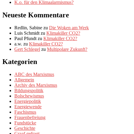
K.o. für den Klimaalarmismus?
Neueste Kommentare
Redlin, Sabine
zu
Die Woken am Werk
Luis Schmidt
zu
Klimakiller CO2?
Paul Pfundt
zu
Klimakiller CO2?
a.w.
zu
Klimakiller CO2?
Gert Schlegel
zu
Multipolare Zukunft?
Kategorien
ABC des Marxismus
Allgemein
Archiv des Marxismus
Bildungspolitik
Bolschewismus
Energiepolitik
Energiewende
Faschismus
Frauenbefreiung
Fundstücke
Geschichte
Graaf gefragt