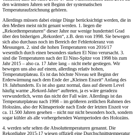
den wärmsten Jahren seit Beginn der systematischen
Temperaturaufzeichnung gehören.
Allerdings müssen dabei einige Dinge berücksichtigt werden, die in
den Medien meist nicht genant werden. 1. liegen die
„Rekordtemperaturen“ dieser Jahre nur wenige hundertstel Grad
über den bisherigen „Rekorden“, z.B. dem von 1998. Sie bewegen
sich also durchaus noch im Bereich der Fehlertoleranz von
Messungen. 2. sind die hohen Temperaturen von 2016/17
wesentlich durch einen besonders starken El Nino verursacht. 3.
sind die Temperaturen nach der El Nino-Spitze von 1998 bis zum
Jahr 2015 – also ca. 17 Jahre lang – nicht mehr gestiegen. Wir
bewegen uns also auf einem, allerdings relativ hohen,
Temperaturplateau. Es ist das höchste Niveau seit Beginn der
Erderwärmung nach dem Ende der „Kleinen Eiszeit“ Anfang des
19. Jahrhunderts. Es ist also ganz normal, dass auf diesem Level
häufig warme „Rekord-Jahre“ auftreten, ja es wäre geradezu
verwunderlich, wenn das nicht der Fall wäre. Allerdings ist das
Temperaturplateau nach 1998 – im größeren zeitlichen Rahmen des
Holozäns, also der Klimaperiode nach Ende der letzten Eiszeit vor
ca. 11.500 Jahren gesehen – nicht nur nicht besonders hoch, sondern
sogar kühler als alle vorhergehenden Warmperioden des Holozäns.
4. werden sehr selten die Absoluttemperaturen genannt. Die
Rekordjahre 2015-17 wiesen offiziell eine Durchschnittstemperatur