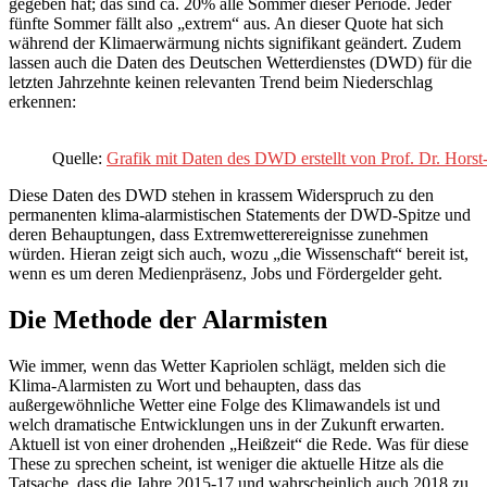
gegeben hat; das sind ca. 20% alle Sommer dieser Periode. Jeder
fünfte Sommer fällt also „extrem“ aus. An dieser Quote hat sich
während der Klimaerwärmung nichts signifikant geändert. Zudem
lassen auch die Daten des Deutschen Wetterdienstes (DWD) für die
letzten Jahrzehnte keinen relevanten Trend beim Niederschlag
erkennen:
Quelle:
Grafik mit Daten des DWD erstellt von Prof. Dr. Hor
Diese Daten des DWD stehen in krassem Widerspruch zu den
permanenten klima-alarmistischen Statements der DWD-Spitze und
deren Behauptungen, dass Extremwetterereignisse zunehmen
würden. Hieran zeigt sich auch, wozu „die Wissenschaft“ bereit ist,
wenn es um deren Medienpräsenz, Jobs und Fördergelder geht.
Die Methode der Alarmisten
Wie immer, wenn das Wetter Kapriolen schlägt, melden sich die
Klima-Alarmisten zu Wort und behaupten, dass das
außergewöhnliche Wetter eine Folge des Klimawandels ist und
welch dramatische Entwicklungen uns in der Zukunft erwarten.
Aktuell ist von einer drohenden „Heißzeit“ die Rede. Was für diese
These zu sprechen scheint, ist weniger die aktuelle Hitze als die
Tatsache, dass die Jahre 2015-17 und wahrscheinlich auch 2018 zu