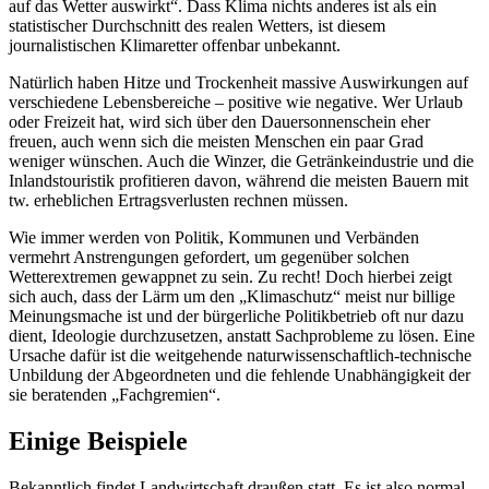
auf das Wetter auswirkt“. Dass Klima nichts anderes ist als ein
statistischer Durchschnitt des realen Wetters, ist diesem
journalistischen Klimaretter offenbar unbekannt.
Natürlich haben Hitze und Trockenheit massive Auswirkungen auf
verschiedene Lebensbereiche – positive wie negative. Wer Urlaub
oder Freizeit hat, wird sich über den Dauersonnenschein eher
freuen, auch wenn sich die meisten Menschen ein paar Grad
weniger wünschen. Auch die Winzer, die Getränkeindustrie und die
Inlandstouristik profitieren davon, während die meisten Bauern mit
tw. erheblichen Ertragsverlusten rechnen müssen.
Wie immer werden von Politik, Kommunen und Verbänden
vermehrt Anstrengungen gefordert, um gegenüber solchen
Wetterextremen gewappnet zu sein. Zu recht! Doch hierbei zeigt
sich auch, dass der Lärm um den „Klimaschutz“ meist nur billige
Meinungsmache ist und der bürgerliche Politikbetrieb oft nur dazu
dient, Ideologie durchzusetzen, anstatt Sachprobleme zu lösen. Eine
Ursache dafür ist die weitgehende naturwissenschaftlich-technische
Unbildung der Abgeordneten und die fehlende Unabhängigkeit der
sie beratenden „Fachgremien“.
Einige Beispiele
Bekanntlich findet Landwirtschaft draußen statt. Es ist also normal,