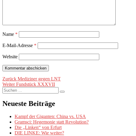
Name
*
E-Mail-Adresse
*
Website
Beitragsnavigation
Vorheriger
Zurück
Mediziner gegen LNT
Nächster
Beitrag:
Weiter
Fundstück XXXVII
Suche
Beitrag:
Suchen
nach:
Neueste Beiträge
Kampf der Giganten: China vs. USA
Gramsci: Hegemonie statt Revolution?
Die „Linken“ von Erfurt
DIE LINKE: Wie weiter?