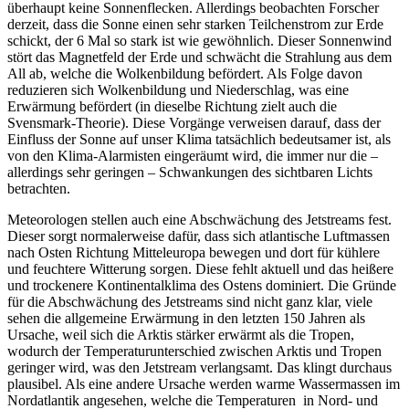
überhaupt keine Sonnenflecken. Allerdings beobachten Forscher
derzeit, dass die Sonne einen sehr starken Teilchenstrom zur Erde
schickt, der 6 Mal so stark ist wie gewöhnlich. Dieser Sonnenwind
stört das Magnetfeld der Erde und schwächt die Strahlung aus dem
All ab, welche die Wolkenbildung befördert. Als Folge davon
reduzieren sich Wolkenbildung und Niederschlag, was eine
Erwärmung befördert (in dieselbe Richtung zielt auch die
Svensmark-Theorie). Diese Vorgänge verweisen darauf, dass der
Einfluss der Sonne auf unser Klima tatsächlich bedeutsamer ist, als
von den Klima-Alarmisten eingeräumt wird, die immer nur die –
allerdings sehr geringen – Schwankungen des sichtbaren Lichts
betrachten.
Meteorologen stellen auch eine Abschwächung des Jetstreams fest.
Dieser sorgt normalerweise dafür, dass sich atlantische Luftmassen
nach Osten Richtung Mitteleuropa bewegen und dort für kühlere
und feuchtere Witterung sorgen. Diese fehlt aktuell und das heißere
und trockenere Kontinentalklima des Ostens dominiert. Die Gründe
für die Abschwächung des Jetstreams sind nicht ganz klar, viele
sehen die allgemeine Erwärmung in den letzten 150 Jahren als
Ursache, weil sich die Arktis stärker erwärmt als die Tropen,
wodurch der Temperaturunterschied zwischen Arktis und Tropen
geringer wird, was den Jetstream verlangsamt. Das klingt durchaus
plausibel. Als eine andere Ursache werden warme Wassermassen im
Nordatlantik angesehen, welche die Temperaturen in Nord- und