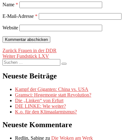
Name
*
E-Mail-Adresse
*
Website
Beitragsnavigation
Vorheriger
Zurück
Frauen in der DDR
Nächster
Beitrag:
Weiter
Fundstück LXV
Suche
Beitrag:
Suchen
nach:
Neueste Beiträge
Kampf der Giganten: China vs. USA
Gramsci: Hegemonie statt Revolution?
Die „Linken“ von Erfurt
DIE LINKE: Wie weiter?
K.o. für den Klimaalarmismus?
Neueste Kommentare
Redlin, Sabine
zu
Die Woken am Werk