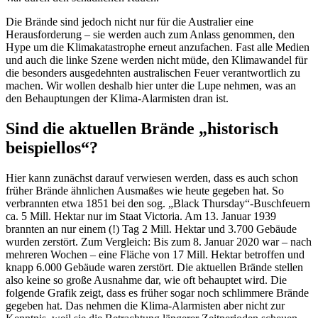
Die Brände sind jedoch nicht nur für die Australier eine
Herausforderung – sie werden auch zum Anlass genommen, den
Hype um die Klimakatastrophe erneut anzufachen. Fast alle Medien
und auch die linke Szene werden nicht müde, den Klimawandel für
die besonders ausgedehnten australischen Feuer verantwortlich zu
machen. Wir wollen deshalb hier unter die Lupe nehmen, was an
den Behauptungen der Klima-Alarmisten dran ist.
Sind die aktuellen Brände „historisch
beispiellos“?
Hier kann zunächst darauf verwiesen werden, dass es auch schon
früher Brände ähnlichen Ausmaßes wie heute gegeben hat. So
verbrannten etwa 1851 bei den sog. „Black Thursday“-Buschfeuern
ca. 5 Mill. Hektar nur im Staat Victoria. Am 13. Januar 1939
brannten an nur einem (!) Tag 2 Mill. Hektar und 3.700 Gebäude
wurden zerstört. Zum Vergleich: Bis zum 8. Januar 2020 war – nach
mehreren Wochen – eine Fläche von 17 Mill. Hektar betroffen und
knapp 6.000 Gebäude waren zerstört. Die aktuellen Brände stellen
also keine so große Ausnahme dar, wie oft behauptet wird. Die
folgende Grafik zeigt, dass es früher sogar noch schlimmere Brände
gegeben hat. Das nehmen die Klima-Alarmisten aber nicht zur