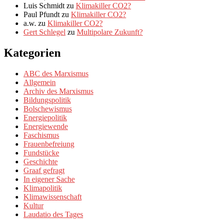
Luis Schmidt
zu
Klimakiller CO2?
Paul Pfundt
zu
Klimakiller CO2?
a.w.
zu
Klimakiller CO2?
Gert Schlegel
zu
Multipolare Zukunft?
Kategorien
ABC des Marxismus
Allgemein
Archiv des Marxismus
Bildungspolitik
Bolschewismus
Energiepolitik
Energiewende
Faschismus
Frauenbefreiung
Fundstücke
Geschichte
Graaf gefragt
In eigener Sache
Klimapolitik
Klimawissenschaft
Kultur
Laudatio des Tages