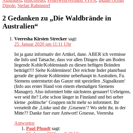
Australien
,
Buschfeuer
,
Feuerwehrverband VFFA
,
Indian Ocean
Dipole
,
Stefan Rahmstorf
2 Gedanken zu „Die Waldbrände in
Australien“
Veeresha Kirsten Strecker
sagt:
25. Januar 2020 um 11:11 Uhr
Ist ja ganz informativ der Artikel, dane. ABER ich vermisse
die Info und Tatsache, dass vor allen Dingen die am Boden
liegende Kohle/Kohlenstaub zu diesen heftigen Bränden
beiträgt!!!! Siehe Kohleminen! Der reichste Inder plant/baut
gerade die grösste Kohlemine ueberhaupt in Australien, Fa.
Siemens unterstuetzt das Ganze mit speziellen ‚Signalkram‘
(Info aus erster Hand von einem ehemaligen Siemens
Manager). Also informiert bitte nächstens genauer! Uebrigens,
wer seid ihr? Lebe schon länger in Finnland und bei ueber
kleine ‚politische‘ Gruppen nicht mehr so informiert. Ihr
verurteilt die ‚Linke und die ‚Gruenen‘? Wo steht ihr, in der
Mitte?? Danke fuer eure Antwort! Gruesse, Veeresha
Antworten
Paul Pfundt
sagt: