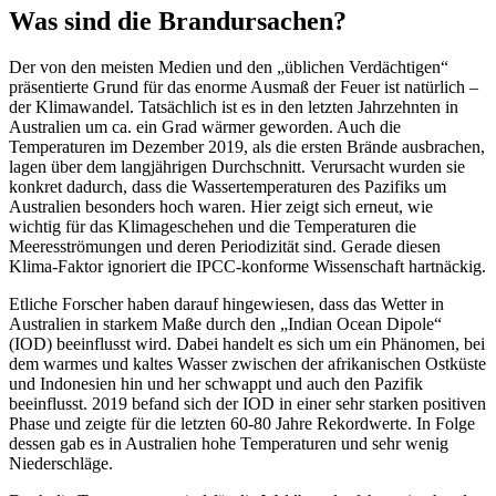
Was sind die Brandursachen?
Der von den meisten Medien und den „üblichen Verdächtigen“
präsentierte Grund für das enorme Ausmaß der Feuer ist natürlich –
der Klimawandel. Tatsächlich ist es in den letzten Jahrzehnten in
Australien um ca. ein Grad wärmer geworden. Auch die
Temperaturen im Dezember 2019, als die ersten Brände ausbrachen,
lagen über dem langjährigen Durchschnitt. Verursacht wurden sie
konkret dadurch, dass die Wassertemperaturen des Pazifiks um
Australien besonders hoch waren. Hier zeigt sich erneut, wie
wichtig für das Klimageschehen und die Temperaturen die
Meeresströmungen und deren Periodizität sind. Gerade diesen
Klima-Faktor ignoriert die IPCC-konforme Wissenschaft hartnäckig.
Etliche Forscher haben darauf hingewiesen, dass das Wetter in
Australien in starkem Maße durch den „Indian Ocean Dipole“
(IOD) beeinflusst wird. Dabei handelt es sich um ein Phänomen, bei
dem warmes und kaltes Wasser zwischen der afrikanischen Ostküste
und Indonesien hin und her schwappt und auch den Pazifik
beeinflusst. 2019 befand sich der IOD in einer sehr starken positiven
Phase und zeigte für die letzten 60-80 Jahre Rekordwerte. In Folge
dessen gab es in Australien hohe Temperaturen und sehr wenig
Niederschläge.