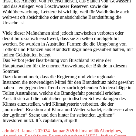
frisst, das Anlegen von Feuerschneisen, das Stauen von Gewässern
und das Anlegen von Löschwasser-Reserven sowie die
Waldüberwachung. Letztere ist wichtig, weil für Waldbrände auch
weltweit oft absichtliche oder unabsichtliche Brandstiftung die
Ursache ist.
Viele dieser Maßnahmen sind jedoch inzwischen verboten oder
derart bürokratisch erschwert, dass sie zu selten durchgeführt
werden. So wurden in Australien Farmer, die die Umgebung von
Totholz und Pflanzen aus Brandschutzgründen gesäubert hatten, mit
hohen Geldstrafen belegt.
Das Verbot jeder Bearbeitung von Buschland ist eine der
Hauptursachen für die enorme Ausweitung der Brände in diesem
Sommer.
Dazu kommt noch, dass die Regierung und viele regionale
Instanzen die notwendigen Mittel für den Brandschutz nicht gewährt
haben – entgegen dem Trend der zurückgehenden Niederschläge in
Teilen Australiens, welche die Brandgefahr potentiell erhöhen.
Anstatt sich auf die natürlichen periodischen Schwankungen des
Klimas einzustellen, wird Klimahysterie verbreitet, die der
„normalen“ Reaktion auf Klima und Wetter schadet, stattdessen aber
der „grünen“ Szene und den hinter ihr stehenden „grünen“
Investoren nützt. It´s capitalism, stupid!
Autor
Veröffentlicht
Kategorien
Schlagwörter
admin
23. Januar 2020
24. Januar 2020
Klimapolitik
Aborigines
,
am