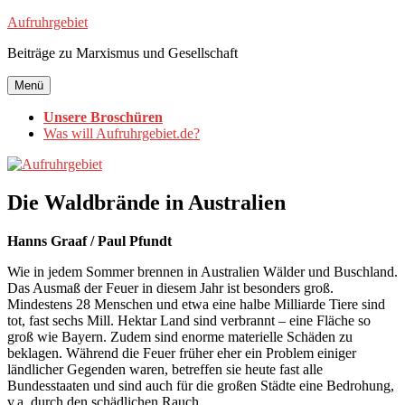
Zum
Aufruhrgebiet
Inhalt
Beiträge zu Marxismus und Gesellschaft
springen
Menü
Unsere Broschüren
Was will Aufruhrgebiet.de?
Die Waldbrände in Australien
Hanns Graaf / Paul Pfundt
Wie in jedem Sommer brennen in Australien Wälder und Buschland.
Das Ausmaß der Feuer in diesem Jahr ist besonders groß.
Mindestens 28 Menschen und etwa eine halbe Milliarde Tiere sind
tot, fast sechs Mill. Hektar Land sind verbrannt – eine Fläche so
groß wie Bayern. Zudem sind enorme materielle Schäden zu
beklagen. Während die Feuer früher eher ein Problem einiger
ländlicher Gegenden waren, betreffen sie heute fast alle
Bundesstaaten und sind auch für die großen Städte eine Bedrohung,
v.a. durch den schädlichen Rauch.