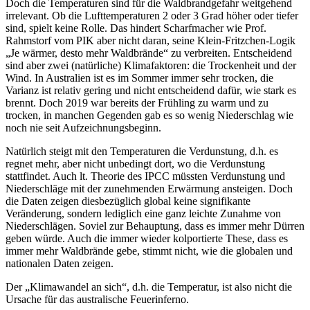
Doch die Temperaturen sind für die Waldbrandgefahr weitgehend
irrelevant. Ob die Lufttemperaturen 2 oder 3 Grad höher oder tiefer
sind, spielt keine Rolle. Das hindert Scharfmacher wie Prof.
Rahmstorf vom PIK aber nicht daran, seine Klein-Fritzchen-Logik
„Je wärmer, desto mehr Waldbrände“ zu verbreiten. Entscheidend
sind aber zwei (natürliche) Klimafaktoren: die Trockenheit und der
Wind. In Australien ist es im Sommer immer sehr trocken, die
Varianz ist relativ gering und nicht entscheidend dafür, wie stark es
brennt. Doch 2019 war bereits der Frühling zu warm und zu
trocken, in manchen Gegenden gab es so wenig Niederschlag wie
noch nie seit Aufzeichnungsbeginn.
Natürlich steigt mit den Temperaturen die Verdunstung, d.h. es
regnet mehr, aber nicht unbedingt dort, wo die Verdunstung
stattfindet. Auch lt. Theorie des IPCC müssten Verdunstung und
Niederschläge mit der zunehmenden Erwärmung ansteigen. Doch
die Daten zeigen diesbezüglich global keine signifikante
Veränderung, sondern lediglich eine ganz leichte Zunahme von
Niederschlägen. Soviel zur Behauptung, dass es immer mehr Dürren
geben würde. Auch die immer wieder kolportierte These, dass es
immer mehr Waldbrände gebe, stimmt nicht, wie die globalen und
nationalen Daten zeigen.
Der „Klimawandel an sich“, d.h. die Temperatur, ist also nicht die
Ursache für das australische Feuerinferno.