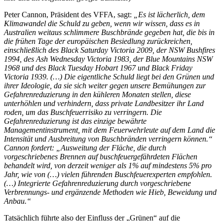
Peter Cannon, Präsident des VFFA, sagt:
„Es ist lächerlich, dem
Klimawandel die Schuld zu geben, wenn wir wissen, dass es in
Australien weitaus schlimmere Buschbrände gegeben hat, die bis in
die frühen Tage der europäischen Besiedlung zurückreichen,
einschließlich des Black Saturday Victoria 2009, der NSW Bushfires
1994, des Ash Wednesday Victoria 1983, der Blue Mountains NSW
1968 und des Black Tuesday Hobart 1967 und Black Friday
Victoria 1939. (…) Die eigentliche Schuld liegt bei den Grünen und
ihrer Ideologie, da sie sich weiter gegen unsere Bemühungen zur
Gefahrenreduzierung in den kühleren Monaten stellen, diese
unterhöhlen und verhindern, dass private Landbesitzer ihr Land
roden, um das Buschfeuerrisiko zu verringern. Die
Gefahrenreduzierung ist das einzige bewährte
Managementinstrument, mit dem Feuerwehrleute auf dem Land die
Intensität und Ausbreitung von Buschbränden verringern können.“
Cannon fordert: „Ausweitung der Fläche, die durch
vorgeschriebenes Brennen auf buschfeuergefährdeten Flächen
behandelt wird, von derzeit weniger als 1% auf mindestens 5% pro
Jahr, wie von (…) vielen führenden Buschfeuerexperten empfohlen.
(…) Integrierte Gefahrenreduzierung durch vorgeschriebene
Verbrennungs- und ergänzende Methoden wie Hieb, Beweidung und
Anbau.“
Tatsächlich führte also der Einfluss der „Grünen“ auf die