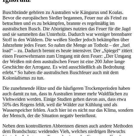
Buschbrände gehören zu Australien wie Kängurus und Koalas.
Bevor die europäischen Siedler begannen, Feuer nur als Feind zu
betrachten und es zu bekämpfen, brannte es regelmäßig im
australischen Busch. Die Aborigines nutzten das Feuer für die Jagd
und sie sammelten das Unterholz. Dadurch war weniger brennbarer
Stoff in den Wäldern. Die weißen Siedler jedoch bekämpften über
Jahrzehnte jedes Feuer. So nahm die Menge an Totholz – der „fuel
load“ – zu. Dadurch brennt es heute intensiver. Der „Spiegel“ zitiert
einen Feuerwehrmann zum Umgang mit dem Feuer: „Der Umgang
der Weißen mit dem australischen Feuer ist eine 200 Jahre lange
Geschichte der Arroganz. Es wird ausschließlich als Bedrohung
erlebt.“ So haben die australischen Buschfeuer auch mit dem
Kolonialismus zu tun.
Die zunehmende Hitze und die häufigeren Trockenperioden haben
auch damit zu tun, dass in Australien immer mehr Waldflächen zu
Viehweiden werden. Einige Studien gehen davon aus, dass etwa
50% des Regens fehlt, weil die Wälder zur Kühlung und als
Wasserspeicher fehlen. Auch hier ist es nicht nur das Klima, sondern
der Mensch, der die Situation negativ beeinflusst.
Neben dem kontrollierten Abbrennen dienen auch andere Methoden
dem Brandschutz: weidendes Vieh, welches niedrigen Bewuchs