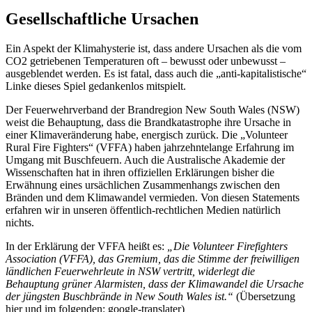
Gesellschaftliche Ursachen
Ein Aspekt der Klimahysterie ist, dass andere Ursachen als die vom
CO2 getriebenen Temperaturen oft – bewusst oder unbewusst –
ausgeblendet werden. Es ist fatal, dass auch die „anti-kapitalistische“
Linke dieses Spiel gedankenlos mitspielt.
Der Feuerwehrverband der Brandregion New South Wales (NSW)
weist die Behauptung, dass die Brandkatastrophe ihre Ursache in
einer Klimaveränderung habe, energisch zurück. Die „Volunteer
Rural Fire Fighters“ (VFFA) haben jahrzehntelange Erfahrung im
Umgang mit Buschfeuern. Auch die Australische Akademie der
Wissenschaften hat in ihren offiziellen Erklärungen bisher die
Erwähnung eines ursächlichen Zusammenhangs zwischen den
Bränden und dem Klimawandel vermieden. Von diesen Statements
erfahren wir in unseren öffentlich-rechtlichen Medien natürlich
nichts.
In der Erklärung der VFFA heißt es:
„Die Volunteer Firefighters
Association (VFFA), das Gremium, das die Stimme der freiwilligen
ländlichen Feuerwehrleute in NSW vertritt, widerlegt die
Behauptung grüner Alarmisten, dass der Klimawandel die Ursache
der jüngsten Buschbrände in New South Wales ist.“
(Übersetzung
hier und im folgenden: google-translater)