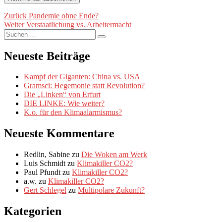
Beitragsnavigation
Vorheriger
Zurück
Pandemie ohne Ende?
Nächster
Beitrag:
Weiter
Verstaatlichung vs. Arbeitermacht
Suche
Beitrag:
Suchen
nach:
Neueste Beiträge
Kampf der Giganten: China vs. USA
Gramsci: Hegemonie statt Revolution?
Die „Linken“ von Erfurt
DIE LINKE: Wie weiter?
K.o. für den Klimaalarmismus?
Neueste Kommentare
Redlin, Sabine
zu
Die Woken am Werk
Luis Schmidt
zu
Klimakiller CO2?
Paul Pfundt
zu
Klimakiller CO2?
a.w.
zu
Klimakiller CO2?
Gert Schlegel
zu
Multipolare Zukunft?
Kategorien