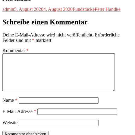
Autor
Veröffentlicht
Kategorien
Schlagwörter
admin
5. August 2020
4. August 2020
Fundstücke
Peter Handke
am
Schreibe einen Kommentar
Deine E-Mail-Adresse wird nicht veröffentlicht.
Erforderliche
Felder sind mit
*
markiert
Kommentar
*
Name
*
E-Mail-Adresse
*
Website