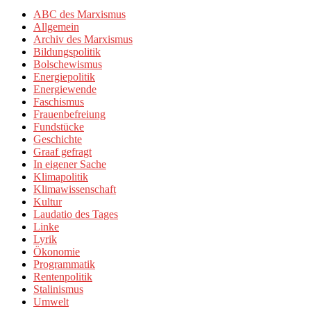
ABC des Marxismus
Allgemein
Archiv des Marxismus
Bildungspolitik
Bolschewismus
Energiepolitik
Energiewende
Faschismus
Frauenbefreiung
Fundstücke
Geschichte
Graaf gefragt
In eigener Sache
Klimapolitik
Klimawissenschaft
Kultur
Laudatio des Tages
Linke
Lyrik
Ökonomie
Programmatik
Rentenpolitik
Stalinismus
Umwelt