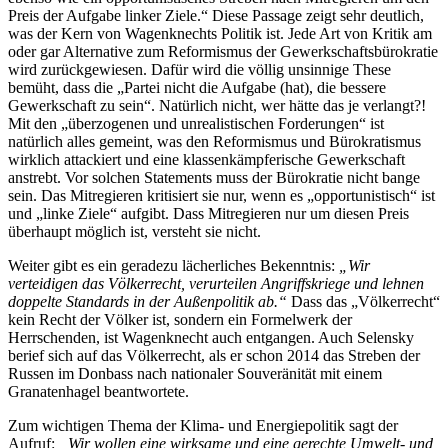
Preis der Aufgabe linker Ziele.“ Diese Passage zeigt sehr deutlich,
was der Kern von Wagenknechts Politik ist. Jede Art von Kritik am
oder gar Alternative zum Reformismus der Gewerkschaftsbürokratie
wird zurückgewiesen. Dafür wird die völlig unsinnige These
bemüht, dass die „Partei nicht die Aufgabe (hat), die bessere
Gewerkschaft zu sein“. Natürlich nicht, wer hätte das je verlangt?!
Mit den „überzogenen und unrealistischen Forderungen“ ist
natürlich alles gemeint, was den Reformismus und Bürokratismus
wirklich attackiert und eine klassenkämpferische Gewerkschaft
anstrebt. Vor solchen Statements muss der Bürokratie nicht bange
sein. Das Mitregieren kritisiert sie nur, wenn es „opportunistisch“ ist
und „linke Ziele“ aufgibt. Dass Mitregieren nur um diesen Preis
überhaupt möglich ist, versteht sie nicht.
Weiter gibt es ein geradezu lächerliches Bekenntnis:
„Wir
verteidigen das Völkerrecht, verurteilen Angriffskriege und lehnen
doppelte Standards in der Außenpolitik ab.“
Dass das „Völkerrecht“
kein Recht der Völker ist, sondern ein Formelwerk der
Herrschenden, ist Wagenknecht auch entgangen. Auch Selensky
berief sich auf das Völkerrecht, als er schon 2014 das Streben der
Russen im Donbass nach nationaler Souveränität mit einem
Granatenhagel beantwortete.
Zum wichtigen Thema der Klima- und Energiepolitik sagt der
Aufruf:
„Wir wollen eine wirksame und eine gerechte Umwelt- und