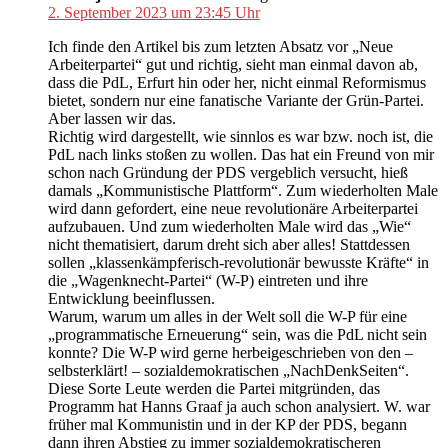
2. September 2023 um 23:45 Uhr
Ich finde den Artikel bis zum letzten Absatz vor „Neue
Arbeiterpartei“ gut und richtig, sieht man einmal davon ab,
dass die PdL, Erfurt hin oder her, nicht einmal Reformismus
bietet, sondern nur eine fanatische Variante der Grün-Partei.
Aber lassen wir das.
Richtig wird dargestellt, wie sinnlos es war bzw. noch ist, die
PdL nach links stoßen zu wollen. Das hat ein Freund von mir
schon nach Gründung der PDS vergeblich versucht, hieß
damals „Kommunistische Plattform“. Zum wiederholten Male
wird dann gefordert, eine neue revolutionäre Arbeiterpartei
aufzubauen. Und zum wiederholten Male wird das „Wie“
nicht thematisiert, darum dreht sich aber alles! Stattdessen
sollen „klassenkämpferisch-revolutionär bewusste Kräfte“ in
die „Wagenknecht-Partei“ (W-P) eintreten und ihre
Entwicklung beeinflussen.
Warum, warum um alles in der Welt soll die W-P für eine
„programmatische Erneuerung“ sein, was die PdL nicht sein
konnte? Die W-P wird gerne herbeigeschrieben von den –
selbsterklärt! – sozialdemokratischen „NachDenkSeiten“.
Diese Sorte Leute werden die Partei mitgründen, das
Programm hat Hanns Graaf ja auch schon analysiert. W. war
früher mal Kommunistin und in der KP der PDS, begann
dann ihren Abstieg zu immer sozialdemokratischeren