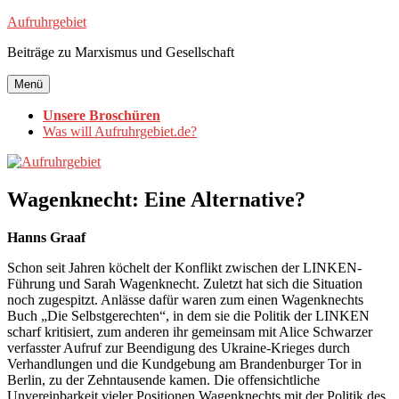
Zum
Aufruhrgebiet
Inhalt
Beiträge zu Marxismus und Gesellschaft
springen
Menü
Unsere Broschüren
Was will Aufruhrgebiet.de?
Wagenknecht: Eine Alternative?
Hanns Graaf
Schon seit Jahren köchelt der Konflikt zwischen der LINKEN-
Führung und Sarah Wagenknecht. Zuletzt hat sich die Situation
noch zugespitzt. Anlässe dafür waren zum einen Wagenknechts
Buch „Die Selbstgerechten“, in dem sie die Politik der LINKEN
scharf kritisiert, zum anderen ihr gemeinsam mit Alice Schwarzer
verfasster Aufruf zur Beendigung des Ukraine-Krieges durch
Verhandlungen und die Kundgebung am Brandenburger Tor in
Berlin, zu der Zehntausende kamen. Die offensichtliche
Unvereinbarkeit vieler Positionen Wagenknechts mit der Politik des