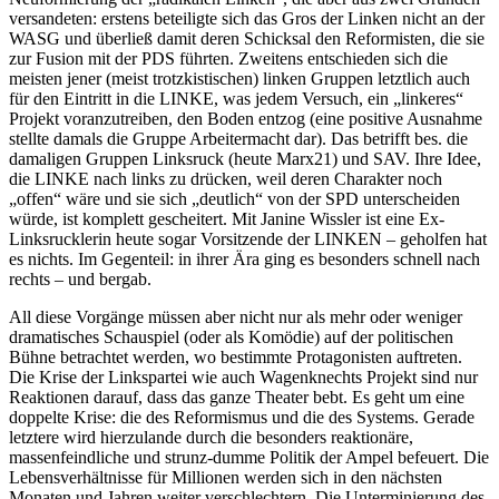
versandeten: erstens beteiligte sich das Gros der Linken nicht an der
WASG und überließ damit deren Schicksal den Reformisten, die sie
zur Fusion mit der PDS führten. Zweitens entschieden sich die
meisten jener (meist trotzkistischen) linken Gruppen letztlich auch
für den Eintritt in die LINKE, was jedem Versuch, ein „linkeres“
Projekt voranzutreiben, den Boden entzog (eine positive Ausnahme
stellte damals die Gruppe Arbeitermacht dar). Das betrifft bes. die
damaligen Gruppen Linksruck (heute Marx21) und SAV. Ihre Idee,
die LINKE nach links zu drücken, weil deren Charakter noch
„offen“ wäre und sie sich „deutlich“ von der SPD unterscheiden
würde, ist komplett gescheitert. Mit Janine Wissler ist eine Ex-
Linksrucklerin heute sogar Vorsitzende der LINKEN – geholfen hat
es nichts. Im Gegenteil: in ihrer Ära ging es besonders schnell nach
rechts – und bergab.
All diese Vorgänge müssen aber nicht nur als mehr oder weniger
dramatisches Schauspiel (oder als Komödie) auf der politischen
Bühne betrachtet werden, wo bestimmte Protagonisten auftreten.
Die Krise der Linkspartei wie auch Wagenknechts Projekt sind nur
Reaktionen darauf, dass das ganze Theater bebt. Es geht um eine
doppelte Krise: die des Reformismus und die des Systems. Gerade
letztere wird hierzulande durch die besonders reaktionäre,
massenfeindliche und strunz-dumme Politik der Ampel befeuert. Die
Lebensverhältnisse für Millionen werden sich in den nächsten
Monaten und Jahren weiter verschlechtern. Die Unterminierung des