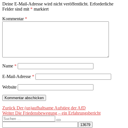
Deine E-Mail-Adresse wird nicht veröffentlicht.
Erforderliche
Felder sind mit
*
markiert
Kommentar
*
Name
*
E-Mail-Adresse
*
Website
Beitragsnavigation
Vorheriger
Zurück
Der (un)aufhaltsame Aufstieg der AfD
Nächster
Beitrag:
Weiter
Die Friedensbewegung – ein Erfahrungsbericht
Suche
Beitrag:
Suchen
nach: