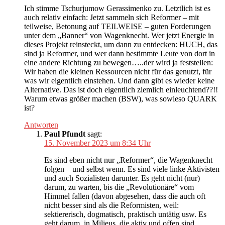
Ich stimme Tschurjumow Gerassimenko zu. Letztlich ist es
auch relativ einfach: Jetzt sammeln sich Reformer – mit
teilweise, Betonung auf TEILWEISE – guten Forderungen
unter dem „Banner“ von Wagenknecht. Wer jetzt Energie in
dieses Projekt reinsteckt, um dann zu entdecken: HUCH, das
sind ja Reformer, und wer dann bestimmte Leute von dort in
eine andere Richtung zu bewegen…..der wird ja feststellen:
Wir haben die kleinen Ressourcen nicht für das genutzt, für
was wir eigentlich einstehen. Und dann gibt es wieder keine
Alternative. Das ist doch eigentlich ziemlich einleuchtend??!!
Warum etwas größer machen (BSW), was sowieso QUARK
ist?
Antworten
Paul Pfundt
sagt:
15. November 2023 um 8:34 Uhr
Es sind eben nicht nur „Reformer“, die Wagenknecht
folgen – und selbst wenn. Es sind viele linke Aktivisten
und auch Sozialisten darunter. Es geht nicht (nur)
darum, zu warten, bis die „Revolutionäre“ vom
Himmel fallen (davon abgesehen, dass die auch oft
nicht besser sind als die Reformisten, weil:
sektiererisch, dogmatisch, praktisch untätig usw. Es
geht darum, in Milieus, die aktiv und offen sind,