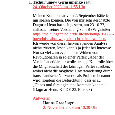
Tschurjumow Gerassimenko
sagt:
24. Oktober 2023 um 11:55 Uhr
Meinen Kommentar vom 2. September hätte ich
mir sparen können. Die von mir sehr geschätzte
Dagmar Henn hat sich gestern, am 23.10.23,
anlässlich seiner Vorstellung zum BSW geäußert:
https://meinungsfreiheit.rtde.life/meinung/184724-
buendnis-sahra-wagenknecht-kein-erwachen/
Ich werde von dieser hervorragenden Analyse
nichts zitieren, lesen kann’s ja jeder bei Interesse.
Nur so viel zum eventuellen Wirken von
Revolutionären in so einer Partei: „Aber der
Verein hat erklärt, er wolle strenge Kontrolle über
die Mitgliedschaft der künftigen Partei ausüben,
wobei nicht die mögliche Unterwanderung durch
transatlantische Netzwerke als Problem benannt
wird, sondern die Befürchtung, dass es zu
„Chaos und Streitigkeiten“ kommen könnte.“
(Dagmar Henn, RT DE 23.10.2023)
Antworten
Hanns Graaf
sagt:
2. November 2023 um 10:39 Uhr