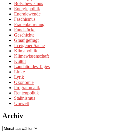
Bolschewismus
Energiepolitik
Energiewende
Faschismus
Frauenbefreiung
Fundstücke
Geschichte
Graaf gefragt
In eigener Sache
Klimapolitik
Klimawissenschaft
Kultur
Laudatio des Tages
Linke
Lyrik
Ökonomie
Programmatik
Rentenpolitik
Stalinismus
Umwelt
Archiv
Archiv