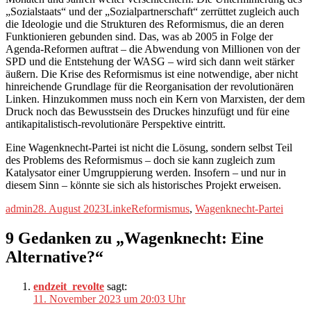
„Sozialstaats“ und der „Sozialpartnerschaft“ zerrüttet zugleich auch
die Ideologie und die Strukturen des Reformismus, die an deren
Funktionieren gebunden sind. Das, was ab 2005 in Folge der
Agenda-Reformen auftrat – die Abwendung von Millionen von der
SPD und die Entstehung der WASG – wird sich dann weit stärker
äußern. Die Krise des Reformismus ist eine notwendige, aber nicht
hinreichende Grundlage für die Reorganisation der revolutionären
Linken. Hinzukommen muss noch ein Kern von Marxisten, der dem
Druck noch das Bewusstsein des Druckes hinzufügt und für eine
antikapitalistisch-revolutionäre Perspektive eintritt.
Eine Wagenknecht-Partei ist nicht die Lösung, sondern selbst Teil
des Problems des Reformismus – doch sie kann zugleich zum
Katalysator einer Umgruppierung werden. Insofern – und nur in
diesem Sinn – könnte sie sich als historisches Projekt erweisen.
Autor
Veröffentlicht
Kategorien
Schlagwörter
admin
28. August 2023
Linke
Reformismus
,
Wagenknecht-Partei
am
9 Gedanken zu „Wagenknecht: Eine
Alternative?“
endzeit_revolte
sagt:
11. November 2023 um 20:03 Uhr