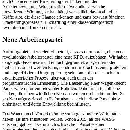
auch Chancen einer Erneuerung der Linken und der
Arbeiterbewegung. Wie groß diese Dynamik ist, welche
umwälzende Wirkung sie hat, hängt wesentlich davon ab, ob es
Kräfte gibt, die diese Chance erkennen und ganz bewusst für einen
Erneuerungsprozess zur Schaffung einer klassenkämpferisch-
revolutionären Linken eintreten.
Neue Arbeiterpartei
Aufruhrgebiet hat wiederholt betont, dass es darum geht, eine neue,
revolutionäre Arbeiterpartei, eine neue KPD, aufzubauen. Wir haben
dargelegt, dass diese nicht einfach gegründet, ausgerufen oder
herbei-fusioniert werden kann, sondern nur Ergebnis einer größeren
und längerfristigen Umgruppierung sein kann, diese ist auch ein
organisatorischer Prozess, aber v.a. auch einer der
programmatischen Erneuerung. Die Entstehung einer Wagenknecht-
Partei wäre dafür ein relevanter Rahmen. Daher müssten all jene
Linken, die einen wirklichen Neustart wollen und nicht nur den X-
ten Neuaufguss des alten Reformismus, sich in diese Partei aktiv
einbringen und deren Entwicklung beeinflussen.
Das Wagenknecht-Projekt könnte somit ganz andere Wirkungen
haben, als ihre Initiatoren wollen. Schon 2005, als die WASG
entstand, gab es – wenn auch schwache – Ansätze einer
Neuformierung der „radikalen Linken“, die aber aus zwei Gründen