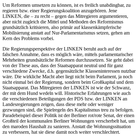
Um Reformen umsetzen zu können, ist es freilich unabdingbar, zu
regieren bzw. einer Regierungskoalition anzugehören. Jene
LINKEN, die – zu recht – gegen das Mitregieren argumentieren,
aber nicht zugleich die Mittel und Methoden des Reformismus
grundsätzlich kritisieren, also primär auf klassenkämpferische
Mobilisierung anstatt auf Nur-Parlamentarismus setzen, gehen am
Kern des Problems vorbei.
Die Regierungsperspektive der LINKEN beruht auch auf der
falschen Annahme, dass es möglich wäre, mittels parlamentarischer
Mehrheiten grundsätzliche Reformen durchzusetzen. Sie geht dabei
von der These aus, dass der Staatsapparat neutral und für ganz
verschiedene Zwecke, d.h. gegensätzliche Klasseninteressen nutzbar
wäre. Die wirkliche Macht aber liegt nicht beim Parlament, ja noch
nicht einmal bei der Regierung, sondern beim Großkapital und dem
Staatsapparat. Das Mitregieren der LINKEN ist wie der Schwanz,
der mit dem Hund wedeln will. Historische Erfahrungen wie auch
die verschiedenen Beteiligungen der PDS bzw. der LINKEN an
Landesregierungen zeigen, dass diese mehr oder weniger
gezwungen sind, die Spielregeln des Kapitalismus treu zu befolgen.
Paradebeispiel dieser Politik ist der Berliner rot/rote Senat, der einen
Großteil der kommunalen Berliner Wohnungen verscherbelt hat, um
den maroden Haushalt zu sanieren. Anstatt die Wohnungssituation
zu verbessern, hat sie diese damit noch weiter verschlechtert.