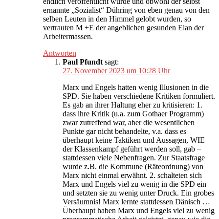
endlich veröffentlicht wurde und obwohl der selbst
ernannte „Sozialist“ Dühring von eben genau von den
selben Leuten in den Himmel gelobt wurden, so
vertrauten M +E der angeblichen gesunden Elan der
Arbeitermassen.
Antworten
Paul Pfundt
sagt:
27. November 2023 um 10:28 Uhr
Marx und Engels hatten wenig Illusionen in die
SPD. Sie haben verschiedene Kritiken formuliert.
Es gab an ihrer Haltung eher zu kritisieren: 1.
dass ihre Kritik (u.a. zum Gothaer Programm)
zwar zutreffend war, aber die wesentlichen
Punkte gar nicht behandelte, v.a. dass es
überhaupt keine Taktiken und Aussagen, WIE
der Klassenkampf geführt werden soll, gab –
stattdessen viele Nebenfragen. Zur Staatsfrage
wurde z.B. die Kommune (Räteordnung) von
Marx nicht einmal erwähnt. 2. schalteten sich
Marx und Engels viel zu wenig in die SPD ein
und setzten sie zu wenig unter Druck. Ein grobes
Versäumnis! Marx lernte stattdessen Dänisch …
Überhaupt haben Marx und Engels viel zu wenig