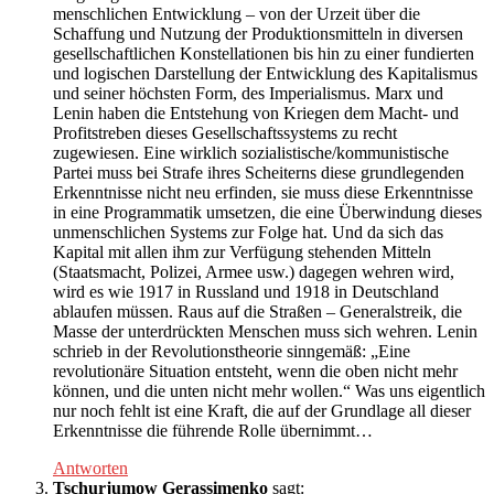
menschlichen Entwicklung – von der Urzeit über die
Schaffung und Nutzung der Produktionsmitteln in diversen
gesellschaftlichen Konstellationen bis hin zu einer fundierten
und logischen Darstellung der Entwicklung des Kapitalismus
und seiner höchsten Form, des Imperialismus. Marx und
Lenin haben die Entstehung von Kriegen dem Macht- und
Profitstreben dieses Gesellschaftssystems zu recht
zugewiesen. Eine wirklich sozialistische/kommunistische
Partei muss bei Strafe ihres Scheiterns diese grundlegenden
Erkenntnisse nicht neu erfinden, sie muss diese Erkenntnisse
in eine Programmatik umsetzen, die eine Überwindung dieses
unmenschlichen Systems zur Folge hat. Und da sich das
Kapital mit allen ihm zur Verfügung stehenden Mitteln
(Staatsmacht, Polizei, Armee usw.) dagegen wehren wird,
wird es wie 1917 in Russland und 1918 in Deutschland
ablaufen müssen. Raus auf die Straßen – Generalstreik, die
Masse der unterdrückten Menschen muss sich wehren. Lenin
schrieb in der Revolutionstheorie sinngemäß: „Eine
revolutionäre Situation entsteht, wenn die oben nicht mehr
können, und die unten nicht mehr wollen.“ Was uns eigentlich
nur noch fehlt ist eine Kraft, die auf der Grundlage all dieser
Erkenntnisse die führende Rolle übernimmt…
Antworten
Tschurjumow Gerassimenko
sagt: