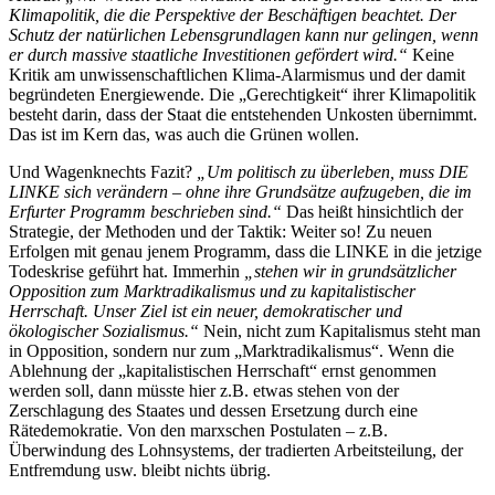
Klimapolitik, die die Perspektive der Beschäftigen beachtet. Der
Schutz der natürlichen Lebensgrundlagen kann nur gelingen, wenn
er durch massive staatliche Investitionen gefördert wird.“
Keine
Kritik am unwissenschaftlichen Klima-Alarmismus und der damit
begründeten Energiewende. Die „Gerechtigkeit“ ihrer Klimapolitik
besteht darin, dass der Staat die entstehenden Unkosten übernimmt.
Das ist im Kern das, was auch die Grünen wollen.
Und Wagenknechts Fazit?
„Um politisch zu überleben, muss DIE
LINKE sich verändern – ohne ihre Grundsätze aufzugeben, die im
Erfurter Programm beschrieben sind.“
Das heißt hinsichtlich der
Strategie, der Methoden und der Taktik: Weiter so! Zu neuen
Erfolgen mit genau jenem Programm, dass die LINKE in die jetzige
Todeskrise geführt hat. Immerhin
„stehen wir in grundsätzlicher
Opposition zum Marktradikalismus und zu kapitalistischer
Herrschaft. Unser Ziel ist ein neuer, demokratischer und
ökologischer Sozialismus.“
Nein, nicht zum Kapitalismus steht man
in Opposition, sondern nur zum „Marktradikalismus“. Wenn die
Ablehnung der „kapitalistischen Herrschaft“ ernst genommen
werden soll, dann müsste hier z.B. etwas stehen von der
Zerschlagung des Staates und dessen Ersetzung durch eine
Rätedemokratie. Von den marxschen Postulaten – z.B.
Überwindung des Lohnsystems, der tradierten Arbeitsteilung, der
Entfremdung usw. bleibt nichts übrig.