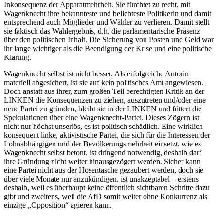
Inkonsequenz der Apparatmehrheit. Sie fürchtet zu recht, mit
Wagenknecht ihre bekannteste und beliebteste Politikerin und damit
entsprechend auch Mitglieder und Wähler zu verlieren. Damit stellt
sie faktisch das Wahlergebnis, d.h. die parlamentarische Präsenz
über den politischen Inhalt. Die Sicherung von Posten und Geld war
ihr lange wichtiger als die Beendigung der Krise und eine politische
Klärung.
Wagenknecht selbst ist nicht besser. Als erfolgreiche Autorin
materiell abgesichert, ist sie auf kein politisches Amt angewiesen.
Doch anstatt aus ihrer, zum großen Teil berechtigten Kritik an der
LINKEN die Konsequenzen zu ziehen, auszutreten und/oder eine
neue Partei zu gründen, bleibt sie in der LINKEN und füttert die
Spekulationen über eine Wagenknecht-Partei. Dieses Zögern ist
nicht nur höchst unseriös, es ist politisch schädlich. Eine wirklich
konsequent linke, aktivistische Partei, die sich für die Interessen der
Lohnabhängigen und der Bevölkerungsmehrheit einsetzt, wie es
Wagenknecht selbst betont, ist dringend notwendig, deshalb darf
ihre Gründung nicht weiter hinausgezögert werden. Sicher kann
eine Partei nicht aus der Hosentasche gezaubert werden, doch sie
über viele Monate nur anzukündigen, ist unakzeptabel – erstens
deshalb, weil es überhaupt keine öffentlich sichtbaren Schritte dazu
gibt und zweitens, weil die AfD somit weiter ohne Konkurrenz als
einzige „Opposition“ agieren kann.