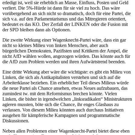
erledigt ist, weil sie erheblich an Masse, Einfluss, Posten und Geld
verliert. Die 5%-Hürde ist dann für sie viel zu hoch. Das wäre
vorübergehend an sich nicht so dramatisch, doch für eine Partei, die
sich v.a. auf den Parlamentarismus und das Mitregieren orientiert,
bedeutet es das KO. Der Zerfall der LINKEN oder die Fusion mit
der SPD bleiben dann als Optionen.
Die zweite Wirkung einer Wagenknecht-Partei wäre, dass ein gar
nicht so kleines Milieu von linken Menschen, aber auch
bürgerlichen Demokraten, Pazifisten und Kritikern der Ampel, die
nicht AfD wählen wollen, angezogen würden. Das könnte auch für
die AfD zum Problem werden und ihren Aufwärtstrend beenden.
Eine dritte Wirkung aber wäre die wichtigste: es gibt ein Milieu von
Linken, die sich als Antikapitalisten verstehen und sich auf die
Arbeiterklasse beziehen. Ein erheblicher Teil dieses Milieus würde
die neue Partei als Chance ansehen, etwas Neues aufzubauen, das
zumindest tw. mit dem Reformismus brechen könnte. Vielen
Linken, die bisher in irgendwelchen „linksradikalen“ Ministrukturen
agieren mussten, böte sich die Chance, ihr enges Glashaus zu
verlassen. Von diesem Milieu könnten auch durchaus Initiativen
ausgehen für kämpferische Kampagnen und programmatische
Diskussionen.
Neben allen Problemen einer Wagenknecht-Partei bietet diese eben