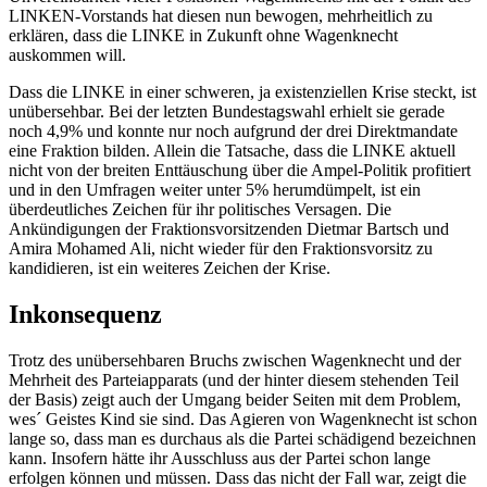
LINKEN-Vorstands hat diesen nun bewogen, mehrheitlich zu
erklären, dass die LINKE in Zukunft ohne Wagenknecht
auskommen will.
Dass die LINKE in einer schweren, ja existenziellen Krise steckt, ist
unübersehbar. Bei der letzten Bundestagswahl erhielt sie gerade
noch 4,9% und konnte nur noch aufgrund der drei Direktmandate
eine Fraktion bilden. Allein die Tatsache, dass die LINKE aktuell
nicht von der breiten Enttäuschung über die Ampel-Politik profitiert
und in den Umfragen weiter unter 5% herumdümpelt, ist ein
überdeutliches Zeichen für ihr politisches Versagen. Die
Ankündigungen der Fraktionsvorsitzenden Dietmar Bartsch und
Amira Mohamed Ali, nicht wieder für den Fraktionsvorsitz zu
kandidieren, ist ein weiteres Zeichen der Krise.
Inkonsequenz
Trotz des unübersehbaren Bruchs zwischen Wagenknecht und der
Mehrheit des Parteiapparats (und der hinter diesem stehenden Teil
der Basis) zeigt auch der Umgang beider Seiten mit dem Problem,
wes´ Geistes Kind sie sind. Das Agieren von Wagenknecht ist schon
lange so, dass man es durchaus als die Partei schädigend bezeichnen
kann. Insofern hätte ihr Ausschluss aus der Partei schon lange
erfolgen können und müssen. Dass das nicht der Fall war, zeigt die