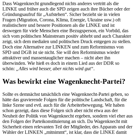
Dass Wagenknecht grundlegend nichts anderes vertritt als die
LINKE und früher auch die SPD zeigen auch ihre Bücher oder der
Gründungsaufruf für „Aufstehen“. Sicher bezieht sie in vielen
Fragen (Migration, Corona, Klima, Energie, Ukraine usw.) oft
realistischere und bessere Positionen als die LINKE und ist
deswegen für viele Menschen eine Bezugsperson, ein Vorbild, das
sich vom politischen Mainstream positiv abhebt und auch Charakter
zeigt, sich dem medialen und politischen Druck entgegen zu stellen.
Doch eine Alternative zur LINKEN und zum Reformismus von
SPD und DGB ist sie nicht. Sie will den Reformismus wieder
attraktiver und massentauglicher machen – nicht aber ihn
überwinden. Wie hieß es doch in einem Lied aus der DDR so
schön:
„Alles wird besser, aber nichts wird gut“
.
Was bewirkt eine Wagenknecht-Partei?
Sollte es demnächst tatsächlich eine Wagenknecht-Partei geben, so
hätte das gravierende Folgen für die politische Landschaft, für die
linke Szene und evtl. auch für die Arbeiterbewegung. Wir haben
schon gezeigt, dass diese Folgen sich aber nicht etwa aus der
Neuheit der Politik von Wagenknecht ergeben, sondern viel eher aus
den Folgen der Parteikonstituierung an sich. Da Wagenknecht mit
Sicherheit einen relevanten Teil der Mitglieder, des Apparats und der
Wähler der LINKEN „mitnimmt“, ist klar, dass die LINKE damit