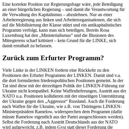
Eine korrekte Position zur Regierungsfrage wäre, jede Beteiligung
an einer bürgerlichen Regierung – und damit die Verantwortung für
die Verwaltung des Kapitalismus – abzulehnen. Nur an einer
Arbeiterregierung aus linken und Arbeiterorganisationen, die sich
auf die Mobilisierung der Klasse stützt und ein antikapitalistisches
Programm verfolgt, kann man sich beteiligen. Bereits Rosa
Luxemburg hat den „Ministerialismus“ und die Illusionen des
Mitregierens scharf kritisiert – kein Grund für die LINKE, sich
damit ernsthaft zu befassen.
Zurück zum Erfurter Programm?
Viele Linke in der LINKEN fordern eine Rückkehr zu den
Positionen des Erfurter Programms der LINKEN. Damit sind v.a.
die dort formulierten friedenspolitischen Positionen gemeint. In der
Tat sind diese mit der derzeitigen Politik der LINKEN-Führung zur
Ukraine nicht kompatibel. Keine Waffenlieferungen, Austritt aus der
NATO u.a. Positionen kollidieren mit der einseitigen Unterstützung
der Ukraine gegen den „Aggressor“ Russland. Auch die Forderung
nach Waffen für die Ukraine, wie z.B. von Thüringens LINKEN-
Ministerpräsident Ramelow, widersprechen dem Programm (dafür
müsste Ramelow eigentlich aus der Partei ausgeschlossen werden).
Selbst die Forderung nach Austritt Deutschlands aus der NATO
wird aufgeweicht, z.B. indem Gysi statt dieser Forderung die