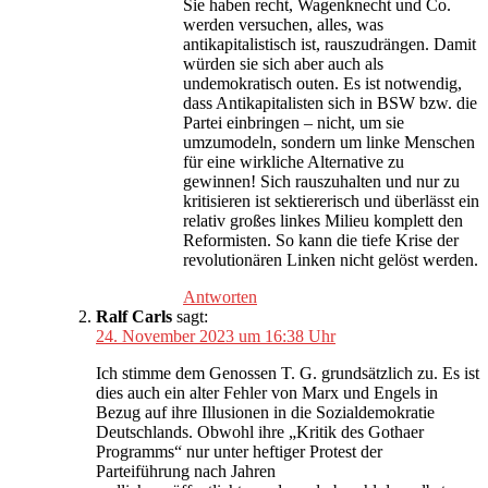
Sie haben recht, Wagenknecht und Co.
werden versuchen, alles, was
antikapitalistisch ist, rauszudrängen. Damit
würden sie sich aber auch als
undemokratisch outen. Es ist notwendig,
dass Antikapitalisten sich in BSW bzw. die
Partei einbringen – nicht, um sie
umzumodeln, sondern um linke Menschen
für eine wirkliche Alternative zu
gewinnen! Sich rauszuhalten und nur zu
kritisieren ist sektiererisch und überlässt ein
relativ großes linkes Milieu komplett den
Reformisten. So kann die tiefe Krise der
revolutionären Linken nicht gelöst werden.
Antworten
Ralf Carls
sagt:
24. November 2023 um 16:38 Uhr
Ich stimme dem Genossen T. G. grundsätzlich zu. Es ist
dies auch ein alter Fehler von Marx und Engels in
Bezug auf ihre Illusionen in die Sozialdemokratie
Deutschlands. Obwohl ihre „Kritik des Gothaer
Programms“ nur unter heftiger Protest der
Parteiführung nach Jahren