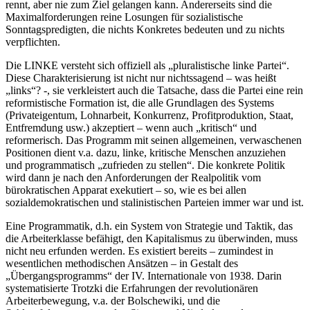
rennt, aber nie zum Ziel gelangen kann. Andererseits sind die
Maximalforderungen reine Losungen für sozialistische
Sonntagspredigten, die nichts Konkretes bedeuten und zu nichts
verpflichten.
Die LINKE versteht sich offiziell als „pluralistische linke Partei“.
Diese Charakterisierung ist nicht nur nichtssagend – was heißt
„links“? -, sie verkleistert auch die Tatsache, dass die Partei eine rein
reformistische Formation ist, die alle Grundlagen des Systems
(Privateigentum, Lohnarbeit, Konkurrenz, Profitproduktion, Staat,
Entfremdung usw.) akzeptiert – wenn auch „kritisch“ und
reformerisch. Das Programm mit seinen allgemeinen, verwaschenen
Positionen dient v.a. dazu, linke, kritische Menschen anzuziehen
und programmatisch „zufrieden zu stellen“. Die konkrete Politik
wird dann je nach den Anforderungen der Realpolitik vom
bürokratischen Apparat exekutiert – so, wie es bei allen
sozialdemokratischen und stalinistischen Parteien immer war und ist.
Eine Programmatik, d.h. ein System von Strategie und Taktik, das
die Arbeiterklasse befähigt, den Kapitalismus zu überwinden, muss
nicht neu erfunden werden. Es existiert bereits – zumindest in
wesentlichen methodischen Ansätzen – in Gestalt des
„Übergangsprogramms“ der IV. Internationale von 1938. Darin
systematisierte Trotzki die Erfahrungen der revolutionären
Arbeiterbewegung, v.a. der Bolschewiki, und die