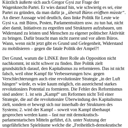
Kürzlich äußerte sich auch Gregor Gysi zur Frage der
Wagenknecht-Partei. Er wies darauf hin, wie schwierig es sei, eine
Partei zu gründen, da man dafür ja
„überall Büros eröffnen müsste“
.
An dieser Aussage wird deutlich, dass linke Politik für Leute wie
Gysi v.a. mit Büros, Posten, Parlamentssitzen usw. zu tun hat, nicht
aber damit, Initiativen zu ergreifen und Strukturen aufzubauen, um
Widerstand zu leisten und Menschen zu eigener politischer Aktivität
zu bringen. Dafür braucht man nicht zuerst und vor allem Büros.
Wann, wenn nicht jetzt gibt es Grund und Gelegenheit, Widerstand
zu mobilisieren – gegen die fatale Politik der Ampel?!
Der Grund, warum die LINKE ihrer Rolle als Opposition nicht
nachkommt, ist nicht schwer zu finden. Ihre Politik zielt
grundsätzlich darauf, den Kapitalismus zu reformieren. Das ist nicht
falsch, weil ohne Kampf für Verbesserungen bzw. gegen
Verschlechterungen auch eine revolutionäre Strategie „in der Luft
hängen“ würde, es wäre kaum möglich, ein ausreichend starkes
revolutionäres Potential zu formieren. Die Fehler des Reformismus
sind andere: 1. ist sein „Kampf“ um Reformen nicht Teil einer
Strategie, die auf die revolutionäre Überwindung des Kapitalismus
zielt, sondern er bewegt sich nur innerhalb der Strukturen des
Systems; 2. wird der Kampf – soweit von Kampf überhaupt
gesprochen werden kann – fast nur mit demokratisch-
parlamentarischen Mitteln geführt, d.h. unter Nutzung der
ungefährlichen Spielräume welche die „Freiheitlich-demokratische