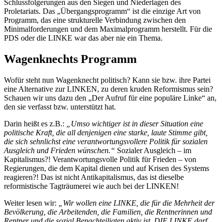
Schlussfolgerungen aus den Siegen und Niederlagen des
Proletariats. Das „Übergangsprogramm“ ist die einzige Art von
Programm, das eine strukturelle Verbindung zwischen den
Minimalforderungen und dem Maximalprogramm herstellt. Für die
PDS oder die LINKE war das aber nie ein Thema.
Wagenknechts Programm
Wofür steht nun Wagenknecht politisch? Kann sie bzw. ihre Partei
eine Alternative zur LINKEN, zu deren kruden Reformismus sein?
Schauen wir uns dazu den „Der Aufruf für eine populäre Linke“ an,
den sie verfasst bzw. unterstützt hat.
Darin heißt es z.B.:
„Umso wichtiger ist in dieser Situation eine
politische Kraft, die all denjenigen eine starke, laute Stimme gibt,
die sich sehnlichst eine verantwortungsvollere Politik für sozialen
Ausgleich und Frieden wünschen.“
Sozialer Ausgleich – im
Kapitalismus?! Verantwortungsvolle Politik für Frieden – von
Regierungen, die dem Kapital dienen und auf Krisen des Systems
reagieren?! Das ist nicht Antikapitalismus, das ist dieselbe
reformistische Tagträumerei wie auch bei der LINKEN!
Weiter lesen wir:
„Wir wollen eine LINKE, die für die Mehrheit der
Bevölkerung, die Arbeitenden, die Familien, die Rentnerinnen und
Rentner und die sozial Benachteiligten aktiv ist. DIE LINKE darf