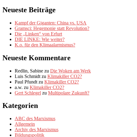
Neueste Beiträge
Kampf der Giganten: China vs. USA
Gramsci: Hegemonie statt Revolution?
Die „Linken“ von Erfurt
DIE LINKE: Wie weiter?
K.o. für den Klimaalarmismus?
Neueste Kommentare
Redlin, Sabine
zu
Die Woken am Werk
Luis Schmidt
zu
Klimakiller CO2?
Paul Pfundt
zu
Klimakiller CO2?
a.w.
zu
Klimakiller CO2?
Gert Schlegel
zu
Multipolare Zukunft?
Kategorien
ABC des Marxismus
Allgemein
Archiv des Marxismus
Bildungspolitik