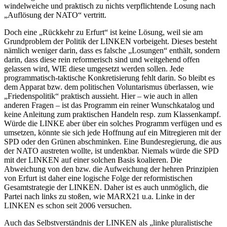
windelweiche und praktisch zu nichts verpflichtende Losung nach
„Auflösung der NATO“ vertritt.
Doch eine „Rückkehr zu Erfurt“ ist keine Lösung, weil sie am
Grundproblem der Politik der LINKEN vorbeigeht. Dieses besteht
nämlich weniger darin, dass es falsche „Losungen“ enthält, sondern
darin, dass diese rein reformerisch sind und weitgehend offen
gelassen wird, WIE diese umgesetzt werden sollen. Jede
programmatisch-taktische Konkretisierung fehlt darin. So bleibt es
dem Apparat bzw. dem politischen Voluntarismus überlassen, wie
„Friedenspolitik“ praktisch aussieht. Hier – wie auch in allen
anderen Fragen – ist das Programm ein reiner Wunschkatalog und
keine Anleitung zum praktischen Handeln resp. zum Klassenkampf.
Würde die LINKE aber über ein solches Programm verfügen und es
umsetzen, könnte sie sich jede Hoffnung auf ein Mitregieren mit der
SPD oder den Grünen abschminken. Eine Bundesregierung, die aus
der NATO austreten wollte, ist undenkbar. Niemals würde die SPD
mit der LINKEN auf einer solchen Basis koalieren. Die
Abweichung von den bzw. die Aufweichung der hehren Prinzipien
von Erfurt ist daher eine logische Folge der reformistischen
Gesamtstrategie der LINKEN. Daher ist es auch unmöglich, die
Partei nach links zu stoßen, wie MARX21 u.a. Linke in der
LINKEN es schon seit 2006 versuchen.
Auch das Selbstverständnis der LINKEN als „linke pluralistische