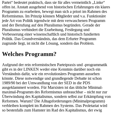
Partei“ bedeutet praktisch, dass sie für alles vermeintlich „Linke“
offen ist. Anstatt ausgehend von historischen Erfahrungen ein klares
Programm zu erarbeiten, bewegt man sich a priori im Rahmen des
Reformismus. Im Prinzip können Mitglieder und v.a. Funktionäre
jede Art von Politik irgendwie mit dem verwaschenen Programm
und der Berufung auf den Pluralismus begründen. Gerade der
Pluralismus verhindert die Erarbeitung, Festlegung und
Verbesserung einer wissenschaftlich und historisch fundierten
Politik. Das Grundverständnis, das dem Erfurter Programm
zugrunde liegt, ist nicht die Lösung, sondern das Problem.
Welches Programm?
Aufgrund der rein reformistischen Parteipraxis und -programmatik
gibt es in der LINKEN weder eine Kenntnis darüber noch ein
Verständnis dafür, wie ein revolutionäres Programm aussehen
könnte. Diese notwendige und grundlegende Debatte ist schon
1989/90 bei der Umwandlung von der SED in die PDS
ausgeklammert worden. Für Marxisten ist das übliche Minimal-
maximal-Programm des Reformismus unbrauchbar – nicht nur zur
Überwindung des Kapitalismus, sondern selbst zur Erkämpfung von
Reformen. Warum? Die Alltagsforderungen (Minimalprogramm)
verbleiben komplett im Rahmen des Systems. Das Proletariat wird
so bestenfalls zum Hamster im Rad des Kapitalismus, der ewig