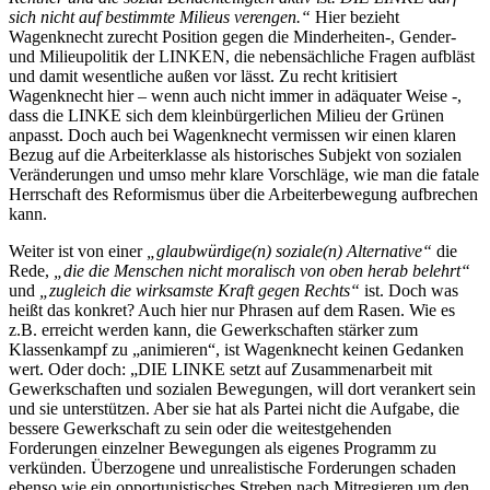
sich nicht auf bestimmte Milieus verengen.“
Hier bezieht
Wagenknecht zurecht Position gegen die Minderheiten-, Gender-
und Milieupolitik der LINKEN, die nebensächliche Fragen aufbläst
und damit wesentliche außen vor lässt. Zu recht kritisiert
Wagenknecht hier – wenn auch nicht immer in adäquater Weise -,
dass die LINKE sich dem kleinbürgerlichen Milieu der Grünen
anpasst. Doch auch bei Wagenknecht vermissen wir einen klaren
Bezug auf die Arbeiterklasse als historisches Subjekt von sozialen
Veränderungen und umso mehr klare Vorschläge, wie man die fatale
Herrschaft des Reformismus über die Arbeiterbewegung aufbrechen
kann.
Weiter ist von einer
„glaubwürdige(n) soziale(n) Alternative“
die
Rede,
„die die Menschen nicht moralisch von oben herab belehrt“
und
„zugleich die wirksamste Kraft gegen Rechts“
ist. Doch was
heißt das konkret? Auch hier nur Phrasen auf dem Rasen. Wie es
z.B. erreicht werden kann, die Gewerkschaften stärker zum
Klassenkampf zu „animieren“, ist Wagenknecht keinen Gedanken
wert. Oder doch: „DIE LINKE setzt auf Zusammenarbeit mit
Gewerkschaften und sozialen Bewegungen, will dort verankert sein
und sie unterstützen. Aber sie hat als Partei nicht die Aufgabe, die
bessere Gewerkschaft zu sein oder die weitestgehenden
Forderungen einzelner Bewegungen als eigenes Programm zu
verkünden. Überzogene und unrealistische Forderungen schaden
ebenso wie ein opportunistisches Streben nach Mitregieren um den