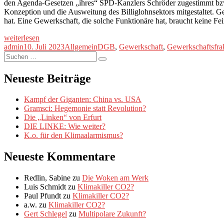
den Agenda-Gesetzen „ihres“ SPD-Kanzlers Schröder zugestimmt bzw. 
Konzeption und die Ausweitung des Billiglohnsektors mitgestaltet. G
hat. Eine Gewerkschaft, die solche Funktionäre hat, braucht keine Fe
„Gewerkschaften
weiterlesen
in
Autor
Veröffentlicht
Kategorien
Schlagwörter
admin
10. Juli 2023
Allgemein
DGB
,
Gewerkschaft
,
Gewerkschaftsfra
der
Suche
am
Suchen
Krise“
nach:
Neueste Beiträge
Kampf der Giganten: China vs. USA
Gramsci: Hegemonie statt Revolution?
Die „Linken“ von Erfurt
DIE LINKE: Wie weiter?
K.o. für den Klimaalarmismus?
Neueste Kommentare
Redlin, Sabine
zu
Die Woken am Werk
Luis Schmidt
zu
Klimakiller CO2?
Paul Pfundt
zu
Klimakiller CO2?
a.w.
zu
Klimakiller CO2?
Gert Schlegel
zu
Multipolare Zukunft?