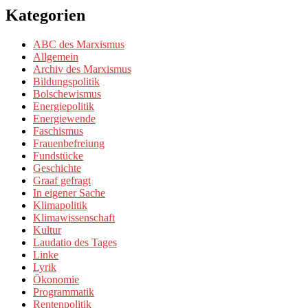
Kategorien
ABC des Marxismus
Allgemein
Archiv des Marxismus
Bildungspolitik
Bolschewismus
Energiepolitik
Energiewende
Faschismus
Frauenbefreiung
Fundstücke
Geschichte
Graaf gefragt
In eigener Sache
Klimapolitik
Klimawissenschaft
Kultur
Laudatio des Tages
Linke
Lyrik
Ökonomie
Programmatik
Rentenpolitik