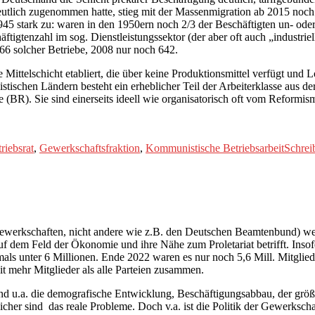
deutlich zugenommen hatte, stieg mit der Massenmigration ab 2015 noch 
45 stark zu: waren in den 1950ern noch 2/3 der Beschäftigten un- oder 
ftigtenzahl im sog. Dienstleistungssektor (der aber oft auch „industriel
66 solcher Betriebe, 2008 nur noch 642.
 Mittelschicht etabliert, die über keine Produktionsmittel verfügt und 
istischen Ländern besteht ein erheblicher Teil der Arbeiterklasse aus de
 (BR). Sie sind einerseits ideell wie organisatorisch oft vom Reformismu
riebsrat
,
Gewerkschaftsfraktion
,
Kommunistische Betriebsarbeit
Schrei
ewerkschaften, nicht andere wie z.B. den Deutschen Beamtenbund) werd
f dem Feld der Ökonomie und ihre Nähe zum Proletariat betrifft. Insofe
erstmals unter 6 Millionen. Ende 2022 waren es nur noch 5,6 Mill. Mitg
 mehr Mitglieder als alle Parteien zusammen.
u.a. die demografische Entwicklung, Beschäftigungsabbau, der größere 
her sind das reale Probleme. Doch v.a. ist die Politik der Gewerkschaf