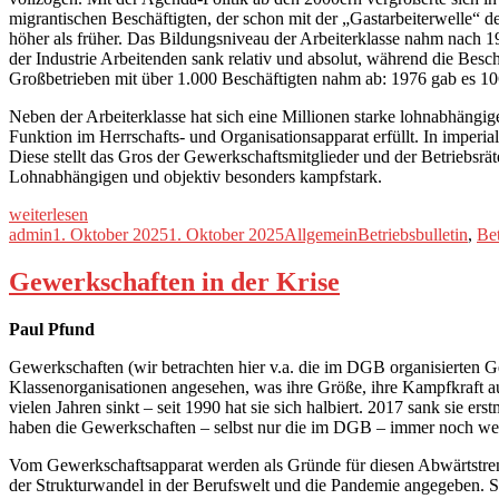
migrantischen Beschäftigten, der schon mit der „Gastarbeiterwelle“ 
höher als früher. Das Bildungsniveau der Arbeiterklasse nahm nach 19
der Industrie Arbeitenden sank relativ und absolut, während die Beschä
Großbetrieben mit über 1.000 Beschäftigten nahm ab: 1976 gab es 10
Neben der Arbeiterklasse hat sich eine Millionen starke lohnabhängige
Funktion im Herrschafts- und Organisationsapparat erfüllt. In imperial
Diese stellt das Gros der Gewerkschaftsmitglieder und der Betriebsräte
Lohnabhängigen und objektiv besonders kampfstark.
„Kommunistische
weiterlesen
Betriebsarbeit“
Autor
Veröffentlicht
Kategorien
Schlagwörter
admin
1. Oktober 2025
1. Oktober 2025
Allgemein
Betriebsbulletin
,
Bet
am
Gewerkschaften in der Krise
Paul Pfund
Gewerkschaften (wir betrachten hier v.a. die im DGB organisierten G
Klassenorganisationen angesehen, was ihre Größe, ihre Kampfkraft au
vielen Jahren sinkt – seit 1990 hat sie sich halbiert. 2017 sank sie 
haben die Gewerkschaften – selbst nur die im DGB – immer noch weit
Vom Gewerkschaftsapparat werden als Gründe für diesen Abwärtstrend 
der Strukturwandel in der Berufswelt und die Pandemie angegeben. Sic