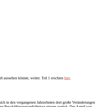
t aussehen könnte, weiter. Teil 1 erschien
hier
.
en sich in den vergangenen Jahrzehnten dort große Veränderungen
ene Beschäftigungsverhältnisse gingen zurück. Der Anteil von