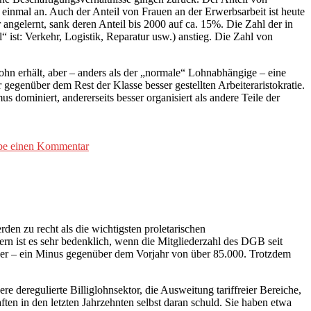
einmal an. Auch der Anteil von Frauen an der Erwerbsarbeit ist heute
angelernt, sank deren Anteil bis 2000 auf ca. 15%. Die Zahl der in
l“ ist: Verkehr, Logistik, Reparatur usw.) anstieg. Die Zahl von
Lohn erhält, aber – anders als der „normale“ Lohnabhängige – eine
r gegenüber dem Rest der Klasse besser gestellten Arbeiteraristokratie.
s dominiert, andererseits besser organisiert als andere Teile der
zu
be einen Kommentar
Kommunistische
Betriebsarbeit
en zu recht als die wichtigsten proletarischen
rn ist es sehr bedenklich, wenn die Mitgliederzahl des DGB seit
lieder – ein Minus gegenüber dem Vorjahr von über 85.000. Trotzdem
deregulierte Billiglohnsektor, die Ausweitung tariffreier Bereiche,
ten in den letzten Jahrzehnten selbst daran schuld. Sie haben etwa