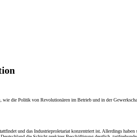
tion
, wie die Politik von Revolutionären im Betrieb und in der Gewerkschaf
ttfindet und das Industrieproletariat konzentriert ist. Allerdings hab
 Deutschland die Schicht prekärer Beschäftigung deutlich, tarifgebund