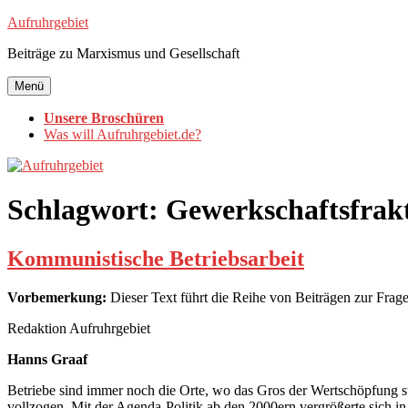
Zum
Aufruhrgebiet
Inhalt
Beiträge zu Marxismus und Gesellschaft
springen
Menü
Unsere Broschüren
Was will Aufruhrgebiet.de?
Schlagwort:
Gewerkschaftsfrak
Kommunistische Betriebsarbeit
Vorbemerkung:
Dieser Text führt die Reihe von Beiträgen zur Frage
Redaktion Aufruhrgebiet
Hanns Graaf
Betriebe sind immer noch die Orte, wo das Gros der Wertschöpfung sta
vollzogen. Mit der Agenda-Politik ab den 2000ern vergrößerte sich in