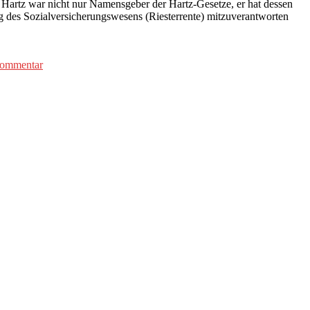
Hartz war nicht nur Namensgeber der Hartz-Gesetze, er hat dessen
ng des Sozialversicherungswesens (Riesterrente) mitzuverantworten
zu
Kommentar
Gewerkschaften
in
der
Krise