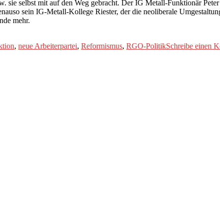
sie selbst mit auf den Weg gebracht. Der IG Metall-Funktionär Peter 
enauso sein IG-Metall-Kollege Riester, der die neoliberale Umgestaltu
inde mehr.
ktion
,
neue Arbeiterpartei
,
Reformismus
,
RGO-Politik
Schreibe einen 