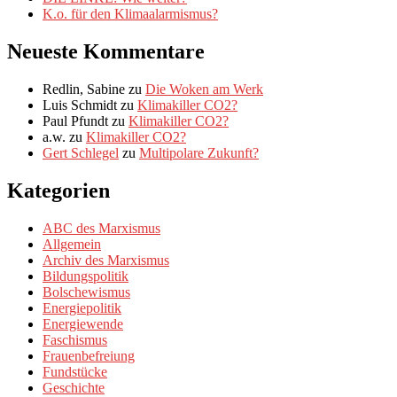
K.o. für den Klimaalarmismus?
Neueste Kommentare
Redlin, Sabine
zu
Die Woken am Werk
Luis Schmidt
zu
Klimakiller CO2?
Paul Pfundt
zu
Klimakiller CO2?
a.w.
zu
Klimakiller CO2?
Gert Schlegel
zu
Multipolare Zukunft?
Kategorien
ABC des Marxismus
Allgemein
Archiv des Marxismus
Bildungspolitik
Bolschewismus
Energiepolitik
Energiewende
Faschismus
Frauenbefreiung
Fundstücke
Geschichte