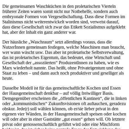
Die gemeinsamen Waschküchen in den proletarischen Vierteln
früherer Zeiten waren somit nicht nur Notbehelfe, sondern auch
embryonale Formen von Vergesellschaftung. Dass diese Formen im
Stalinismus nicht weiterentwickelt worden sind, verweist darauf,
dass diese Gesellschaft sich zwar das Etikett Sozialismus aufgeklebt
hat, aber der Inhalt ein ganz anderer war.
Der häusliche „Waschraum“ setzt allerdings voraus, dass die
NutzerInnen gemeinsam festlegen, welche Maschinen man braucht,
wer wann wäscht usw. Das aber ist proletarische Selbstverwaltung,
das ist proletarisches Eigentum, das bedeutet, eine Wirtschaft und
Gesellschaft der „assoziierten“ ProduzentInnen zu haben, wie es
Marx wiederholt nannte. Das heißt, ohne Privateigentum und ohne
Staat zu leben – und dann auch noch produktiver und geselliger als
heute.
Dasselbe Modell ist für das gemeinschaftliche Kochen und Essen
der Hausgemeinschaft denkbar – auf völlig freiwilliger Basis.
Demgegenüber erscheinen die „öffentlichen Kantinen“, die in linken
oder „kommunistischen“ Zukunftsvisionen oft auftauchen, geradezu
obskur. Jede(r) soll wählen können, ob er/sie lieber privat in den
eigenen vier Wänden, in der Hausgemeinschaft speisen oder kochen
will oder aber in einer Gaststätte „gut essen“ gehen will. Ob letztere
privat oder genossenschaftlich geführt wird oder eine Mischform