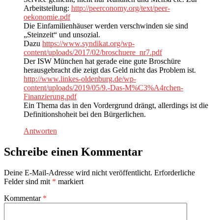
Arbeitsteilung:
http://peerconomy.org/text/peer-
oekonomie.pdf
Die Einfamilienhäuser werden verschwinden sie sind
„Steinzeit“ und unsozial.
Dazu
https://www.syndikat.org/wp-
content/uploads/2017/02/broschuere_nr7.pdf
Der ISW München hat gerade eine gute Broschüre
herausgebracht die zeigt das Geld nicht das Problem ist.
http://www.linkes-oldenburg.de/wp-
content/uploads/2019/05/9.-Das-M%C3%A4rchen-
Finanzierung.pdf
Ein Thema das in den Vordergrund drängt, allerdings ist die
Definitionshoheit bei den Bürgerlichen.
Antworten
Schreibe einen Kommentar
Deine E-Mail-Adresse wird nicht veröffentlicht.
Erforderliche
Felder sind mit
*
markiert
Kommentar
*