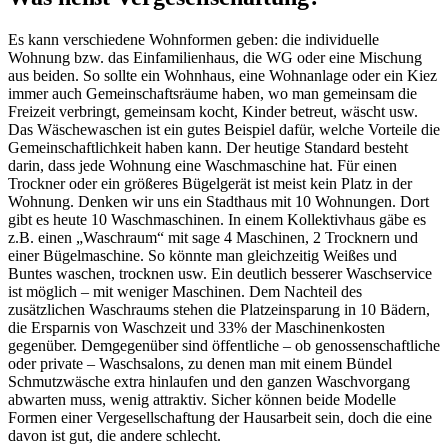
Es kann verschiedene Wohnformen geben: die individuelle
Wohnung bzw. das Einfamilienhaus, die WG oder eine Mischung
aus beiden. So sollte ein Wohnhaus, eine Wohnanlage oder ein Kiez
immer auch Gemeinschaftsräume haben, wo man gemeinsam die
Freizeit verbringt, gemeinsam kocht, Kinder betreut, wäscht usw.
Das Wäschewaschen ist ein gutes Beispiel dafür, welche Vorteile die
Gemeinschaftlichkeit haben kann. Der heutige Standard besteht
darin, dass jede Wohnung eine Waschmaschine hat. Für einen
Trockner oder ein größeres Bügelgerät ist meist kein Platz in der
Wohnung. Denken wir uns ein Stadthaus mit 10 Wohnungen. Dort
gibt es heute 10 Waschmaschinen. In einem Kollektivhaus gäbe es
z.B. einen „Waschraum“ mit sage 4 Maschinen, 2 Trocknern und
einer Bügelmaschine. So könnte man gleichzeitig Weißes und
Buntes waschen, trocknen usw. Ein deutlich besserer Waschservice
ist möglich – mit weniger Maschinen. Dem Nachteil des
zusätzlichen Waschraums stehen die Platzeinsparung in 10 Bädern,
die Ersparnis von Waschzeit und 33% der Maschinenkosten
gegenüber. Demgegenüber sind öffentliche – ob genossenschaftliche
oder private – Waschsalons, zu denen man mit einem Bündel
Schmutzwäsche extra hinlaufen und den ganzen Waschvorgang
abwarten muss, wenig attraktiv. Sicher können beide Modelle
Formen einer Vergesellschaftung der Hausarbeit sein, doch die eine
davon ist gut, die andere schlecht.