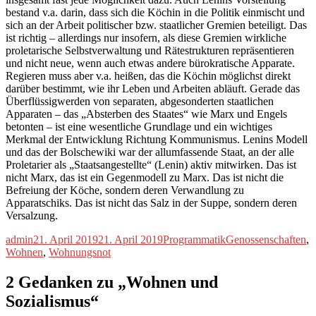
bestand v.a. darin, dass sich die Köchin in die Politik einmischt und
sich an der Arbeit politischer bzw. staatlicher Gremien beteiligt. Das
ist richtig – allerdings nur insofern, als diese Gremien wirkliche
proletarische Selbstverwaltung und Rätestrukturen repräsentieren
und nicht neue, wenn auch etwas andere bürokratische Apparate.
Regieren muss aber v.a. heißen, das die Köchin möglichst direkt
darüber bestimmt, wie ihr Leben und Arbeiten abläuft. Gerade das
Überflüssigwerden von separaten, abgesonderten staatlichen
Apparaten – das „Absterben des Staates“ wie Marx und Engels
betonten – ist eine wesentliche Grundlage und ein wichtiges
Merkmal der Entwicklung Richtung Kommunismus. Lenins Modell
und das der Bolschewiki war der allumfassende Staat, an der alle
Proletarier als „Staatsangestellte“ (Lenin) aktiv mitwirken. Das ist
nicht Marx, das ist ein Gegenmodell zu Marx. Das ist nicht die
Befreiung der Köche, sondern deren Verwandlung zu
Apparatschiks. Das ist nicht das Salz in der Suppe, sondern deren
Versalzung.
Autor
Veröffentlicht
Kategorien
Schlagwörter
admin
21. April 2019
21. April 2019
Programmatik
Genossenschaften
,
am
Wohnen
,
Wohnungsnot
2 Gedanken zu „Wohnen und
Sozialismus“