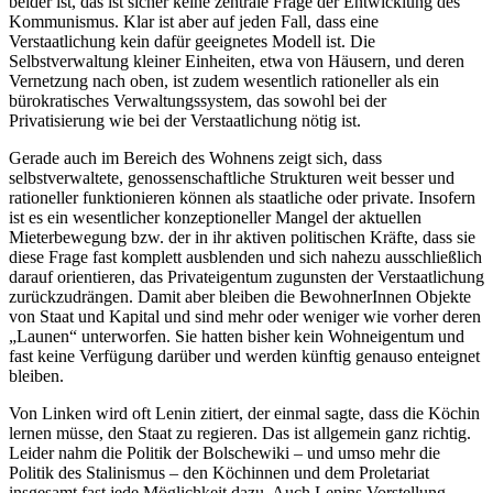
beider ist, das ist sicher keine zentrale Frage der Entwicklung des
Kommunismus. Klar ist aber auf jeden Fall, dass eine
Verstaatlichung kein dafür geeignetes Modell ist. Die
Selbstverwaltung kleiner Einheiten, etwa von Häusern, und deren
Vernetzung nach oben, ist zudem wesentlich rationeller als ein
bürokratisches Verwaltungssystem, das sowohl bei der
Privatisierung wie bei der Verstaatlichung nötig ist.
Gerade auch im Bereich des Wohnens zeigt sich, dass
selbstverwaltete, genossenschaftliche Strukturen weit besser und
rationeller funktionieren können als staatliche oder private. Insofern
ist es ein wesentlicher konzeptioneller Mangel der aktuellen
Mieterbewegung bzw. der in ihr aktiven politischen Kräfte, dass sie
diese Frage fast komplett ausblenden und sich nahezu ausschließlich
darauf orientieren, das Privateigentum zugunsten der Verstaatlichung
zurückzudrängen. Damit aber bleiben die BewohnerInnen Objekte
von Staat und Kapital und sind mehr oder weniger wie vorher deren
„Launen“ unterworfen. Sie hatten bisher kein Wohneigentum und
fast keine Verfügung darüber und werden künftig genauso enteignet
bleiben.
Von Linken wird oft Lenin zitiert, der einmal sagte, dass die Köchin
lernen müsse, den Staat zu regieren. Das ist allgemein ganz richtig.
Leider nahm die Politik der Bolschewiki – und umso mehr die
Politik des Stalinismus – den Köchinnen und dem Proletariat
insgesamt fast jede Möglichkeit dazu. Auch Lenins Vorstellung