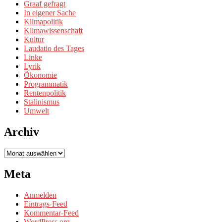
Graaf gefragt
In eigener Sache
Klimapolitik
Klimawissenschaft
Kultur
Laudatio des Tages
Linke
Lyrik
Ökonomie
Programmatik
Rentenpolitik
Stalinismus
Umwelt
Archiv
Archiv
Meta
Anmelden
Eintrags-Feed
Kommentar-Feed
WordPress.org