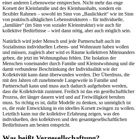
einer anderen Lebensweise entsprechen. Nicht mehr das enge
Korsett der Kleinfamilie und des Kleinhaushalts, sondern ein
flexibler Rahmen – sowohl im Sinn von „Baulichkeit“ wie im Sinn
von praktisch-alltäglichen Lebensstrukturen – für individuelle,
„familiäre“ (im Sinn von sozialer Kleinstruktur) wie auch für
kollektive Bedürfnisse – wird dann nötig, aber auch möglich sein.
Natürlich wird jeder Mensch und jede Partnerschaft auch im
Sozialismus individuellen Lebens- und Wohnraum haben wollen
und müssen, zugleich aber wird es Räume kollektiven Miteinanders
geben, die jetzt im Wohnungsbau fehlen. Die Isolation der
Menschen voneinander durch Familie und Kleinstwohnung und die
damit verbundene Beschränkung der Individualität wie der
Kollektivität kann dann überwunden werden. Der Überdruss, die
mit den Jahren oft zunehmende Langeweile in Familie und
Partnerschaft kann und muss auch dadurch aufgehoben werden,
dass die Kollektivität zunimmt. Freilich ist das ein gesellschaftlicher
Prozess, der länger dauern wird und auf Freiwilligkeit beruhen
muss. So richtig es ist, dafür Modelle zu denken, so unmöglich ist
es, die reale Entwicklung in ein ideelles Korsett zwingen zu wollen.
Letztlich kann nur die kollektive Erfahrung zeigen, was den
individuellen, den kollektiven und den gesamtgesellschaftlichen
Bedürfnissen am besten entspricht.
Was heißt Vergesellschaftung?