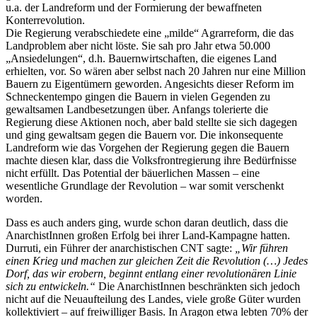
u.a. der Landreform und der Formierung der bewaffneten
Konterrevolution.
Die Regierung verabschiedete eine „milde“ Agrarreform, die das
Landproblem aber nicht löste. Sie sah pro Jahr etwa 50.000
„Ansiedelungen“, d.h. Bauernwirtschaften, die eigenes Land
erhielten, vor. So wären aber selbst nach 20 Jahren nur eine Million
Bauern zu Eigentümern geworden. Angesichts dieser Reform im
Schneckentempo gingen die Bauern in vielen Gegenden zu
gewaltsamen Landbesetzungen über. Anfangs tolerierte die
Regierung diese Aktionen noch, aber bald stellte sie sich dagegen
und ging gewaltsam gegen die Bauern vor. Die inkonsequente
Landreform wie das Vorgehen der Regierung gegen die Bauern
machte diesen klar, dass die Volksfrontregierung ihre Bedürfnisse
nicht erfüllt. Das Potential der bäuerlichen Massen – eine
wesentliche Grundlage der Revolution – war somit verschenkt
worden.
Dass es auch anders ging, wurde schon daran deutlich, dass die
AnarchistInnen großen Erfolg bei ihrer Land-Kampagne hatten.
Durruti, ein Führer der anarchistischen CNT sagte:
„Wir führen
einen Krieg und machen zur gleichen Zeit die Revolution (…) Jedes
Dorf, das wir erobern, beginnt entlang einer revolutionären Linie
sich zu entwickeln.“
Die AnarchistInnen beschränkten sich jedoch
nicht auf die Neuaufteilung des Landes, viele große Güter wurden
kollektiviert – auf freiwilliger Basis. In Aragon etwa lebten 70% der