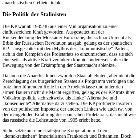
anarchistischen Gebiete, intakt.
Die Politik der Stalinisten
Die KP war ab 1935/36 aus einer Miniorganisation zu einer
einflussreichen Kraft geworden. Ausgestattet mit der
Rückendeckung der Moskauer Bürokratie, die sich zu Unrecht als
Erbin der Russischen Revolution ausgab, gelang es der spanischen
KP – ausgestattet mit dem Mythos der „kommunistische“ Partei -,
sich in den Kämpfen des Proletariats so einzumischen, dass sie sich
einerseits als aktive Kraft verankern konnte, andererseits aber die
Bewegung von der Erkämpfung der Staatsmacht ablenkte.
Da auch die AnarchistInnen zwar den Staat ablehnten, aber nicht die
Zerschlagung des bürgerlichen Staates als Programm verfolgten und
trotz ihrer führenden Rolle in der Arbeiterklasse und unter den
armen Bauern nicht die Macht ergriffen, gelang es der KP trotz ihrer
Volksfrontpolitik, sich zeitweise als „linke“ Alternative und
„konsequente“ Alternative darzustellen. Die KP profitierte insofern
von der politischen Impotenz der anderen Linken wie auch tw. von
der mangelnden Erfahrung des spanischen Proletariats, das nicht wie
das russische die Lehrstunde von 1905 erlebt hatte.
Stalin setzte auf eine strategische Kooperation mit den
„demokratischen“ Imperialismen Frankreich und Britannien. Doch