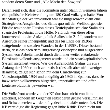
sondern deren Sturz und „Alle Macht den Sowjets“.
Daran zeigt sich, dass die Komintern unter Stalin in wenigen Jahren
eine politische Kehrtwendung um 180 Grad vollzogen hatte. Von
der Strategie der Weltrevolution war sie umgeschwenkt auf eine
Strategie des Ausgleichs, des Status quo mit der Weltbourgeoisie.
Für die reaktionäre Illusion dieses Teufelspakts schickte Stalin das
spanische Proletariat in die Hölle. Natürlich war diese offen
konterrevolutionäre Außenpolitik Stalins kein Zufall, sondern nur
Ausdruck seiner Innenpolitik und des bis Ende der 1920er
stattgefundenen sozialen Wandels in der UdSSR. Dieser bestand
darin, dass das nach dem Bürgerkrieg erschöpfte und ausgezehrte
System von Arbeitermacht durch die immer weiter erstarkende
Bürokratie vollends ausgemerzt wurde und ein staatskapitalistisches
System installiert wurde. War die Außenpolitik Stalins bis etwa
Anfang der 1930er noch zentristisch (deshalb aber nicht weniger
desaströs), zeigte sich schon mit dem Umschwung zur
Volksfrontpolitik 1934 und endgültig ab 1936 in Spanien, dass sie
inzwischen vollkommen bürgerlich, imperialistisch und offen
konterrevolutionär geworden war.
Die Volksfront wurde von der KP durchaus nicht von links
attackiert, sondern im Gegenteil selbst deren größte Versäumnisse
und Schweinereien wurden oft gedeckt und aktiv unterstützt. Die
KP verteidigte die Regierung gegen linke Kritik. Doch nicht nur