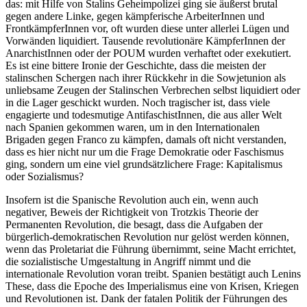
das: mit Hilfe von Stalins Geheimpolizei ging sie äußerst brutal
gegen andere Linke, gegen kämpferische ArbeiterInnen und
FrontkämpferInnen vor, oft wurden diese unter allerlei Lügen und
Vorwänden liquidiert. Tausende revolutionäre KämpferInnen der
AnarchistInnen oder der POUM wurden verhaftet oder exekutiert.
Es ist eine bittere Ironie der Geschichte, dass die meisten der
stalinschen Schergen nach ihrer Rückkehr in die Sowjetunion als
unliebsame Zeugen der Stalinschen Verbrechen selbst liquidiert oder
in die Lager geschickt wurden. Noch tragischer ist, dass viele
engagierte und todesmutige AntifaschistInnen, die aus aller Welt
nach Spanien gekommen waren, um in den Internationalen
Brigaden gegen Franco zu kämpfen, damals oft nicht verstanden,
dass es hier nicht nur um die Frage Demokratie oder Faschismus
ging, sondern um eine viel grundsätzlichere Frage: Kapitalismus
oder Sozialismus?
Insofern ist die Spanische Revolution auch ein, wenn auch
negativer, Beweis der Richtigkeit von Trotzkis Theorie der
Permanenten Revolution, die besagt, dass die Aufgaben der
bürgerlich-demokratischen Revolution nur gelöst werden können,
wenn das Proletariat die Führung übernimmt, seine Macht errichtet,
die sozialistische Umgestaltung in Angriff nimmt und die
internationale Revolution voran treibt. Spanien bestätigt auch Lenins
These, dass die Epoche des Imperialismus eine von Krisen, Kriegen
und Revolutionen ist. Dank der fatalen Politik der Führungen des