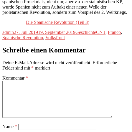
spanischen Proletariats, nicht nur, aber v.a. der stalinistischen KP,
wurde Spanien nicht zum Auftakt einer neuen Welle der
proletarischen Revolution, sondern zum Vorspiel des 2. Weltkriegs.
Die Spanische Revolution (Teil 3)
Autor
Veröffentlicht
Kategorien
Schlagwörter
admin
27. Juli 2019
19. September 2019
Geschichte
CNT
,
Franco
,
am
Spanische Revolution
,
Volksfront
Schreibe einen Kommentar
Deine E-Mail-Adresse wird nicht veröffentlicht.
Erforderliche
Felder sind mit
*
markiert
Kommentar
*
Name
*