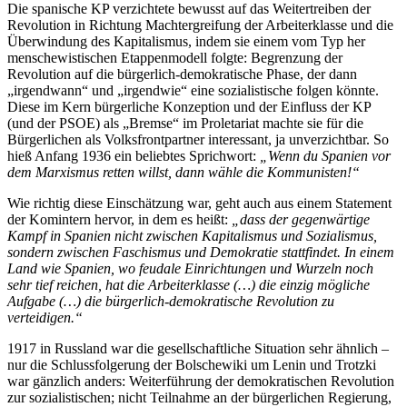
Die spanische KP verzichtete bewusst auf das Weitertreiben der
Revolution in Richtung Machtergreifung der Arbeiterklasse und die
Überwindung des Kapitalismus, indem sie einem vom Typ her
menschewistischen Etappenmodell folgte: Begrenzung der
Revolution auf die bürgerlich-demokratische Phase, der dann
„irgendwann“ und „irgendwie“ eine sozialistische folgen könnte.
Diese im Kern bürgerliche Konzeption und der Einfluss der KP
(und der PSOE) als „Bremse“ im Proletariat machte sie für die
Bürgerlichen als Volksfrontpartner interessant, ja unverzichtbar. So
hieß Anfang 1936 ein beliebtes Sprichwort:
„Wenn du Spanien vor
dem Marxismus retten willst, dann wähle die Kommunisten!“
Wie richtig diese Einschätzung war, geht auch aus einem Statement
der Komintern hervor, in dem es heißt:
„dass der gegenwärtige
Kampf in Spanien nicht zwischen Kapitalismus und Sozialismus,
sondern zwischen Faschismus und Demokratie stattfindet. In einem
Land wie Spanien, wo feudale Einrichtungen und Wurzeln noch
sehr tief reichen, hat die Arbeiterklasse (…) die einzig mögliche
Aufgabe (…) die bürgerlich-demokratische Revolution zu
verteidigen.“
1917 in Russland war die gesellschaftliche Situation sehr ähnlich –
nur die Schlussfolgerung der Bolschewiki um Lenin und Trotzki
war gänzlich anders: Weiterführung der demokratischen Revolution
zur sozialistischen; nicht Teilnahme an der bürgerlichen Regierung,