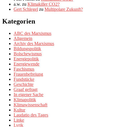
a.w.
zu
Klimakiller CO2?
Gert Schlegel
zu
Multipolare Zukunft?
Kategorien
ABC des Marxismus
Allgemein
Archiv des Marxismus
Bildungspolitik
Bolschewismus
Energiepolitik
Energiewende
Faschismus
Frauenbefreiung
Fundstücke
Geschichte
Graaf gefragt
In eigener Sache
Klimapolitik
Klimawissenschaft
Kultur
Laudatio des Tages
Linke
Lyrik