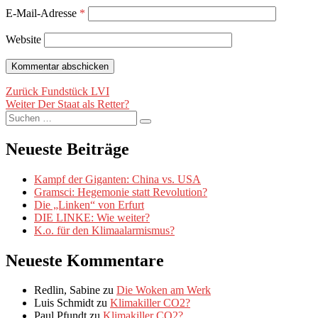
E-Mail-Adresse
*
Website
Beitragsnavigation
Vorheriger
Zurück
Fundstück LVI
Nächster
Beitrag:
Weiter
Der Staat als Retter?
Suche
Beitrag:
Suchen
nach:
Neueste Beiträge
Kampf der Giganten: China vs. USA
Gramsci: Hegemonie statt Revolution?
Die „Linken“ von Erfurt
DIE LINKE: Wie weiter?
K.o. für den Klimaalarmismus?
Neueste Kommentare
Redlin, Sabine
zu
Die Woken am Werk
Luis Schmidt
zu
Klimakiller CO2?
Paul Pfundt
zu
Klimakiller CO2?