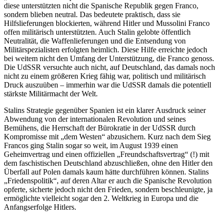
diese unterstützten nicht die Spanische Republik gegen Franco,
sondern blieben neutral. Das bedeutete praktisch, dass sie
Hilfslieferungen blockierten, während Hitler und Mussolini Franco
offen militärisch unterstützten. Auch Stalin gelobte öffentlich
Neutralität, die Waffenlieferungen und die Entsendung von
Militärspezialisten erfolgten heimlich. Diese Hilfe erreichte jedoch
bei weitem nicht den Umfang der Unterstützung, die Franco genoss.
Die UdSSR versuchte auch nicht, auf Deutschland, das damals noch
nicht zu einem größeren Krieg fähig war, politisch und militärisch
Druck auszuüben – immerhin war die UdSSR damals die potentiell
stärkste Militärmacht der Welt.
Stalins Strategie gegenüber Spanien ist ein klarer Ausdruck seiner
Abwendung von der internationalen Revolution und seines
Bemühens, die Herrschaft der Bürokratie in der UdSSR durch
Kompromisse mit „dem Westen“ abzusichern. Kurz nach dem Sieg
Francos ging Stalin sogar so weit, im August 1939 einen
Geheimvertrag und einen offiziellen „Freundschaftsvertrag“ (!) mit
dem faschistischen Deutschland abzuschließen, ohne den Hitler den
Überfall auf Polen damals kaum hätte durchführen können. Stalins
„Friedenspolitik“, auf deren Altar er auch die Spanische Revolution
opferte, sicherte jedoch nicht den Frieden, sondern beschleunigte, ja
ermöglichte vielleicht sogar den 2. Weltkrieg in Europa und die
Anfangserfolge Hitlers.