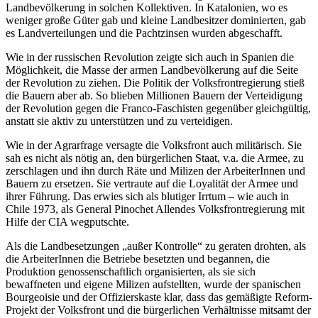
Landbevölkerung in solchen Kollektiven. In Katalonien, wo es
weniger große Güter gab und kleine Landbesitzer dominierten, gab
es Landverteilungen und die Pachtzinsen wurden abgeschafft.
Wie in der russischen Revolution zeigte sich auch in Spanien die
Möglichkeit, die Masse der armen Landbevölkerung auf die Seite
der Revolution zu ziehen. Die Politik der Volksfrontregierung stieß
die Bauern aber ab. So blieben Millionen Bauern der Verteidigung
der Revolution gegen die Franco-Faschisten gegenüber gleichgültig,
anstatt sie aktiv zu unterstützen und zu verteidigen.
Wie in der Agrarfrage versagte die Volksfront auch militärisch. Sie
sah es nicht als nötig an, den bürgerlichen Staat, v.a. die Armee, zu
zerschlagen und ihn durch Räte und Milizen der ArbeiterInnen und
Bauern zu ersetzen. Sie vertraute auf die Loyalität der Armee und
ihrer Führung. Das erwies sich als blutiger Irrtum – wie auch in
Chile 1973, als General Pinochet Allendes Volksfrontregierung mit
Hilfe der CIA wegputschte.
Als die Landbesetzungen „außer Kontrolle“ zu geraten drohten, als
die ArbeiterInnen die Betriebe besetzten und begannen, die
Produktion genossenschaftlich organisierten, als sie sich
bewaffneten und eigene Milizen aufstellten, wurde der spanischen
Bourgeoisie und der Offizierskaste klar, dass das gemäßigte Reform-
Projekt der Volksfront und die bürgerlichen Verhältnisse mitsamt der