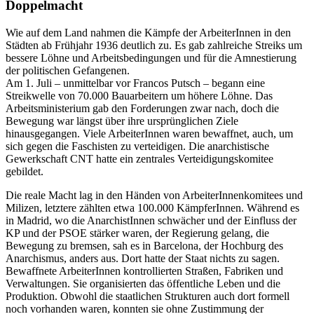
Doppelmacht
Wie auf dem Land nahmen die Kämpfe der ArbeiterInnen in den
Städten ab Frühjahr 1936 deutlich zu. Es gab zahlreiche Streiks um
bessere Löhne und Arbeitsbedingungen und für die Amnestierung
der politischen Gefangenen.
Am 1. Juli – unmittelbar vor Francos Putsch – begann eine
Streikwelle von 70.000 Bauarbeitern um höhere Löhne. Das
Arbeitsministerium gab den Forderungen zwar nach, doch die
Bewegung war längst über ihre ursprünglichen Ziele
hinausgegangen. Viele ArbeiterInnen waren bewaffnet, auch, um
sich gegen die Faschisten zu verteidigen. Die anarchistische
Gewerkschaft CNT hatte ein zentrales Verteidigungskomitee
gebildet.
Die reale Macht lag in den Händen von ArbeiterInnenkomitees und
Milizen, letztere zählten etwa 100.000 KämpferInnen. Während es
in Madrid, wo die AnarchistInnen schwächer und der Einfluss der
KP und der PSOE stärker waren, der Regierung gelang, die
Bewegung zu bremsen, sah es in Barcelona, der Hochburg des
Anarchismus, anders aus. Dort hatte der Staat nichts zu sagen.
Bewaffnete ArbeiterInnen kontrollierten Straßen, Fabriken und
Verwaltungen. Sie organisierten das öffentliche Leben und die
Produktion. Obwohl die staatlichen Strukturen auch dort formell
noch vorhanden waren, konnten sie ohne Zustimmung der