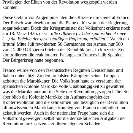
Privilegien der Eliten von der Revolution weggespült werden
könnten.
Diese Gefahr vor Augen putschten die Offiziere um General Franco.
Der Putsch war absehbar und die Pläne dafür waren der Regierung
sogar bekannt. Doch der Kriegsminister der Volksfront erklärte noch
am 18. März 1936, dass
„alle Offiziere (…) der spanischen Armee
(…) die Befehle der gesetzmäßigen Regierung erfüllten.“
Welch ein
Irrtum! Mitte Juli revoltierten 50 Garnisonen der Armee, nur 500
von 15.000 Offizieren blieben der Republik treu. In kürzester Zeit
kontrollierten die reaktionären Falangisten Francos halb Spanien.
Der Bürgerkrieg hatte begonnen.
Franco wurde von den faschistischen Regimen Deutschland und
Italien unterstützt. Zu den brutalsten Kämpfern seiner Truppen
gehörten die Marokkaner. Die Volksfront hatte es versäumt, der
spanischen Kolonie Marokko volle Unabhängigkeit zu gewähren,
was die Marokkaner auf die Seite der Revolution gezogen hätte. So
aber blieb die Kolonie Marokko ein Aufmarschgebiet der
Konterrevolution und die sehr armen und bezüglich der Revolution
oft unwissenden Marokkaner konnten von Franco manipuliert und
gekauft werden. Auch in der nationalen Frage hatte sich die
Volksfront geweigert, selbst nur die demokratischen Aufgaben der
Revolution umzusetzen – zu ihrem eigenen Schaden.