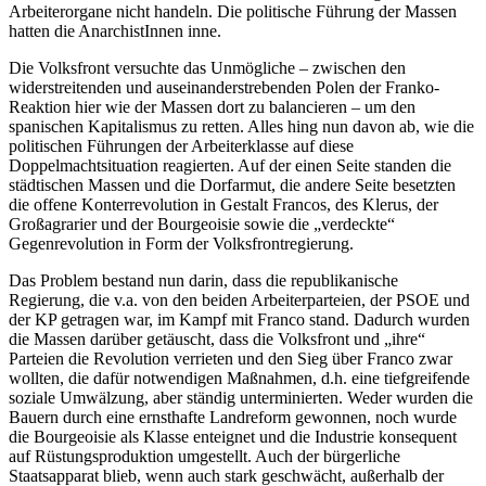
Arbeiterorgane nicht handeln. Die politische Führung der Massen
hatten die AnarchistInnen inne.
Die Volksfront versuchte das Unmögliche – zwischen den
widerstreitenden und auseinanderstrebenden Polen der Franko-
Reaktion hier wie der Massen dort zu balancieren – um den
spanischen Kapitalismus zu retten. Alles hing nun davon ab, wie die
politischen Führungen der Arbeiterklasse auf diese
Doppelmachtsituation reagierten. Auf der einen Seite standen die
städtischen Massen und die Dorfarmut, die andere Seite besetzten
die offene Konterrevolution in Gestalt Francos, des Klerus, der
Großagrarier und der Bourgeoisie sowie die „verdeckte“
Gegenrevolution in Form der Volksfrontregierung.
Das Problem bestand nun darin, dass die republikanische
Regierung, die v.a. von den beiden Arbeiterparteien, der PSOE und
der KP getragen war, im Kampf mit Franco stand. Dadurch wurden
die Massen darüber getäuscht, dass die Volksfront und „ihre“
Parteien die Revolution verrieten und den Sieg über Franco zwar
wollten, die dafür notwendigen Maßnahmen, d.h. eine tiefgreifende
soziale Umwälzung, aber ständig unterminierten. Weder wurden die
Bauern durch eine ernsthafte Landreform gewonnen, noch wurde
die Bourgeoisie als Klasse enteignet und die Industrie konsequent
auf Rüstungsproduktion umgestellt. Auch der bürgerliche
Staatsapparat blieb, wenn auch stark geschwächt, außerhalb der