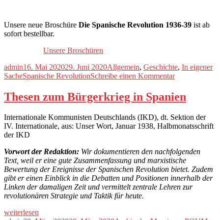
ist
der
Anarchismus?
Unsere neue Broschüre
Die Spanische Revolution 1936-39
ist ab
sofort bestellbar.
Unsere Broschüren
Autor
Veröffentlicht
Kategorien
admin
16. Mai 2020
29. Juni 2020
Allgemein
,
Geschichte
,
In eigener
Schlagwörter
am
zu
Sache
Spanische Revolution
Schreibe einen Kommentar
Neue
Broschüre:
Thesen zum Bürgerkrieg in Spanien
Die
Spanische
Internationale Kommunisten Deutschlands (IKD), dt. Sektion der
Revolution
IV. Internationale, aus: Unser Wort, Januar 1938, Halbmonatsschrift
1936-
der IKD
39
Vorwort der Redaktion:
Wir dokumentieren den nachfolgenden
Text, weil er eine gute Zusammenfassung und marxistische
Bewertung der Ereignisse der Spanischen Revolution bietet. Zudem
gibt er einen Einblick in die Debatten und Positionen innerhalb der
Linken der damaligen Zeit und vermittelt zentrale Lehren zur
revolutionären Strategie und Taktik für heute.
„Thesen
weiterlesen