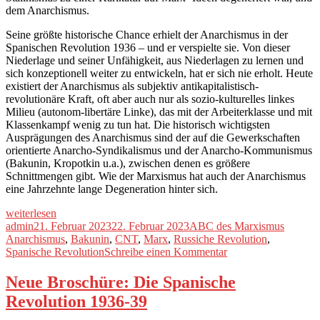
dem Anarchismus.
Seine größte historische Chance erhielt der Anarchismus in der
Spanischen Revolution 1936 – und er verspielte sie. Von dieser
Niederlage und seiner Unfähigkeit, aus Niederlagen zu lernen und
sich konzeptionell weiter zu entwickeln, hat er sich nie erholt. Heute
existiert der Anarchismus als subjektiv antikapitalistisch-
revolutionäre Kraft, oft aber auch nur als sozio-kulturelles linkes
Milieu (autonom-libertäre Linke), das mit der Arbeiterklasse und mit
Klassenkampf wenig zu tun hat. Die historisch wichtigsten
Ausprägungen des Anarchismus sind der auf die Gewerkschaften
orientierte Anarcho-Syndikalismus und der Anarcho-Kommunismus
(Bakunin, Kropotkin u.a.), zwischen denen es größere
Schnittmengen gibt. Wie der Marxismus hat auch der Anarchismus
eine Jahrzehnte lange Degeneration hinter sich.
„ABC
weiterlesen
des
Autor
Veröffentlicht
Kategorien
Schlagw
admin
21. Februar 2023
22. Februar 2023
ABC des Marxismus
Marxismus
am
Anarchismus
,
Bakunin
,
CNT
,
Marx
,
Russiche Revolution
,
XLVII:
zu
Spanische Revolution
Schreibe einen Kommentar
Was
ABC
ist
des
Neue Broschüre: Die Spanische
der
Marxismus
Revolution 1936-39
Anarchismus?“
XLVII:
Was