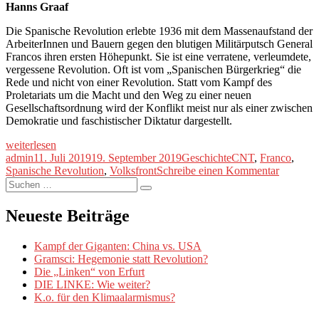
Hanns Graaf
Die Spanische Revolution erlebte 1936 mit dem Massenaufstand der
ArbeiterInnen und Bauern gegen den blutigen Militärputsch General
Francos ihren ersten Höhepunkt. Sie ist eine verratene, verleumdete,
vergessene Revolution. Oft ist vom „Spanischen Bürgerkrieg“ die
Rede und nicht von einer Revolution. Statt vom Kampf des
Proletariats um die Macht und den Weg zu einer neuen
Gesellschaftsordnung wird der Konflikt meist nur als einer zwischen
Demokratie und faschistischer Diktatur dargestellt.
„Die
weiterlesen
Spanische
Autor
Veröffentlicht
Kategorien
Schlagwörter
admin
11. Juli 2019
19. September 2019
Geschichte
CNT
,
Franco
,
Revolution
am
zu
Spanische Revolution
,
Volksfront
Schreibe einen Kommentar
(1/6)“
Suche
Die
Suchen
nach:
Spanisch
Revoluti
Neueste Beiträge
(1/6)
Kampf der Giganten: China vs. USA
Gramsci: Hegemonie statt Revolution?
Die „Linken“ von Erfurt
DIE LINKE: Wie weiter?
K.o. für den Klimaalarmismus?