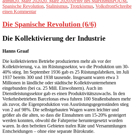
zum
Autor
Veröffentlicht
Kategorien
Schlagwört
admin
20. März 2020
20. März 2020
Archiv des Marxismus
POUM
,
Bürgerkrieg
am
Spanische Revolution
,
Stalinismus
,
Trotzkismus
,
Volksfront
Schreibe
in
zu
einen Kommentar
Spanien“
Thesen
zum
Die Spanische Revolution (6/6)
Bürgerkrieg
in
Die Kollektivierung der Industrie
Spanien
Hanns Graaf
Die kollektivierten Betriebe produzierten mehr als vor der
Kollektivierung, v.a. im Rüstungssektor, wo die Produktion um 30-
40% stieg. Im September 1936 gab es 25 Rüstungsfabriken, im Juli
1937 bereits 300 und 1938 tausende. Insgesamt waren etwa 3
Millionen in ländliche oder städtische Kollektivunternehmen
eingebunden (bei ca. 25 Mill. Einwohnern). Auch im
Dienstleistungssektor gab es einen Produktivitätszuwachs. In den
Verkehrsbetrieben Barcelonas etwa fuhren 100 Straßenbahnen mehr
als zuvor, die Eigenproduktion von Ausrüstungsgegenständen stieg
von 2 auf 98%. Die selbstgebauten Wagen waren leichter und
größer als die alten, so dass die Einnahmen um 15-20% gesteigert
werden konnten, obwohl die Fahrpreise heruntergesetzt worden
waren. In den befreiten Gebieten trafen Räte und Versammlungen
Entscheidungen – ohne eine separate Bürokratie.