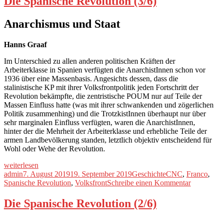
Die Spanische Revolution (3/6)
Revolution
(4/6)
Anarchismus und Staat
Hanns Graaf
Im Unterschied zu allen anderen politischen Kräften der
Arbeiterklasse in Spanien verfügten die AnarchistInnen schon vor
1936 über eine Massenbasis. Angesichts dessen, dass die
stalinistische KP mit ihrer Volksfrontpolitik jeden Fortschritt der
Revolution bekämpfte, die zentristische POUM nur auf Teile der
Massen Einfluss hatte (was mit ihrer schwankenden und zögerlichen
Politik zusammenhing) und die TrotzkistInnen überhaupt nur über
sehr marginalen Einfluss verfügten, waren die AnarchistInnen,
hinter der die Mehrheit der Arbeiterklasse und erhebliche Teile der
armen Landbevölkerung standen, letztlich objektiv entscheidend für
Wohl oder Wehe der Revolution.
„Die
weiterlesen
Spanische
Autor
Veröffentlicht
Kategorien
Schlagwörter
admin
7. August 2019
19. September 2019
Geschichte
CNC
,
Franco
,
Revolution
am
zu
Spanische Revolution
,
Volksfront
Schreibe einen Kommentar
(3/6)“
Die
Spanisch
Die Spanische Revolution (2/6)
Revoluti
(3/6)