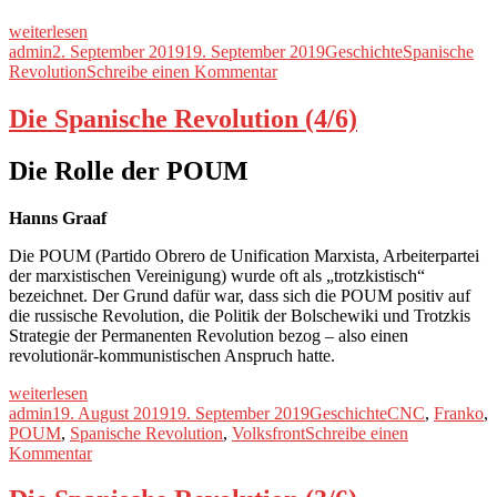
„Die
weiterlesen
Spanische
Autor
Veröffentlicht
Kategorien
Schlagwörter
admin
2. September 2019
19. September 2019
Geschichte
Spanische
Revolution
am
zu
Revolution
Schreibe einen Kommentar
(5/6)“
Die
Spanische
Die Spanische Revolution (4/6)
Revolution
(5/6)
Die Rolle der POUM
Hanns Graaf
Die POUM (Partido Obrero de Unification Marxista, Arbeiterpartei
der marxistischen Vereinigung) wurde oft als „trotzkistisch“
bezeichnet. Der Grund dafür war, dass sich die POUM positiv auf
die russische Revolution, die Politik der Bolschewiki und Trotzkis
Strategie der Permanenten Revolution bezog – also einen
revolutionär-kommunistischen Anspruch hatte.
„Die
weiterlesen
Spanische
Autor
Veröffentlicht
Kategorien
Schlagwörter
admin
19. August 2019
19. September 2019
Geschichte
CNC
,
Franko
,
Revolution
am
POUM
,
Spanische Revolution
,
Volksfront
Schreibe einen
(4/6)“
zu
Kommentar
Die
Spanische