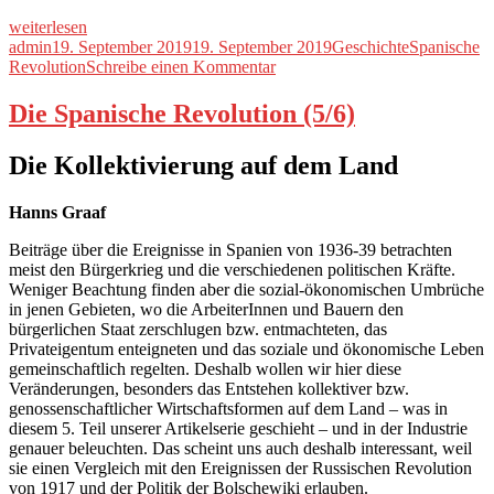
„Die
weiterlesen
Spanische
Autor
Veröffentlicht
Kategorien
Schlagwörte
admin
19. September 2019
19. September 2019
Geschichte
Spanische
Revolution
am
zu
Revolution
Schreibe einen Kommentar
(6/6)“
Die
Spanische
Die Spanische Revolution (5/6)
Revolution
(6/6)
Die Kollektivierung auf dem Land
Hanns Graaf
Beiträge über die Ereignisse in Spanien von 1936-39 betrachten
meist den Bürgerkrieg und die verschiedenen politischen Kräfte.
Weniger Beachtung finden aber die sozial-ökonomischen Umbrüche
in jenen Gebieten, wo die ArbeiterInnen und Bauern den
bürgerlichen Staat zerschlugen bzw. entmachteten, das
Privateigentum enteigneten und das soziale und ökonomische Leben
gemeinschaftlich regelten. Deshalb wollen wir hier diese
Veränderungen, besonders das Entstehen kollektiver bzw.
genossenschaftlicher Wirtschaftsformen auf dem Land – was in
diesem 5. Teil unserer Artikelserie geschieht – und in der Industrie
genauer beleuchten. Das scheint uns auch deshalb interessant, weil
sie einen Vergleich mit den Ereignissen der Russischen Revolution
von 1917 und der Politik der Bolschewiki erlauben.