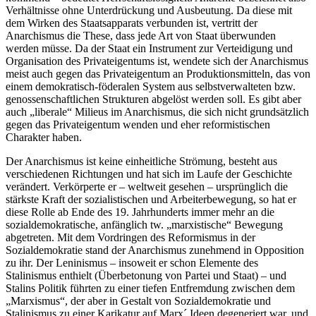
Verhältnisse ohne Unterdrückung und Ausbeutung. Da diese mit
dem Wirken des Staatsapparats verbunden ist, vertritt der
Anarchismus die These, dass jede Art von Staat überwunden
werden müsse. Da der Staat ein Instrument zur Verteidigung und
Organisation des Privateigentums ist, wendete sich der Anarchismus
meist auch gegen das Privateigentum an Produktionsmitteln, das von
einem demokratisch-föderalen System aus selbstverwalteten bzw.
genossenschaftlichen Strukturen abgelöst werden soll. Es gibt aber
auch „liberale“ Milieus im Anarchismus, die sich nicht grundsätzlich
gegen das Privateigentum wenden und eher reformistischen
Charakter haben.
Der Anarchismus ist keine einheitliche Strömung, besteht aus
verschiedenen Richtungen und hat sich im Laufe der Geschichte
verändert. Verkörperte er – weltweit gesehen – ursprünglich die
stärkste Kraft der sozialistischen und Arbeiterbewegung, so hat er
diese Rolle ab Ende des 19. Jahrhunderts immer mehr an die
sozialdemokratische, anfänglich tw. „marxistische“ Bewegung
abgetreten. Mit dem Vordringen des Reformismus in der
Sozialdemokratie stand der Anarchismus zunehmend in Opposition
zu ihr. Der Leninismus – insoweit er schon Elemente des
Stalinismus enthielt (Überbetonung von Partei und Staat) – und
Stalins Politik führten zu einer tiefen Entfremdung zwischen dem
„Marxismus“, der aber in Gestalt von Sozialdemokratie und
Stalinismus zu einer Karikatur auf Marx´ Ideen degeneriert war, und