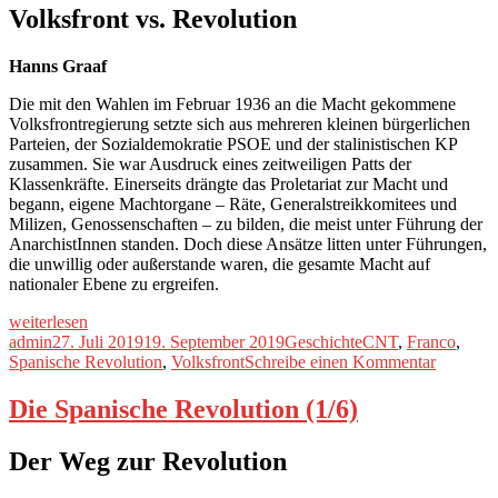
Volksfront vs. Revolution
Hanns Graaf
Die mit den Wahlen im Februar 1936 an die Macht gekommene
Volksfrontregierung setzte sich aus mehreren kleinen bürgerlichen
Parteien, der Sozialdemokratie PSOE und der stalinistischen KP
zusammen. Sie war Ausdruck eines zeitweiligen Patts der
Klassenkräfte. Einerseits drängte das Proletariat zur Macht und
begann, eigene Machtorgane – Räte, Generalstreikkomitees und
Milizen, Genossenschaften – zu bilden, die meist unter Führung der
AnarchistInnen standen. Doch diese Ansätze litten unter Führungen,
die unwillig oder außerstande waren, die gesamte Macht auf
nationaler Ebene zu ergreifen.
„Die
weiterlesen
Spanische
Autor
Veröffentlicht
Kategorien
Schlagwörter
admin
27. Juli 2019
19. September 2019
Geschichte
CNT
,
Franco
,
Revolution
am
zu
Spanische Revolution
,
Volksfront
Schreibe einen Kommentar
(2/6)“
Die
Spanisch
Die Spanische Revolution (1/6)
Revoluti
(2/6)
Der Weg zur Revolution