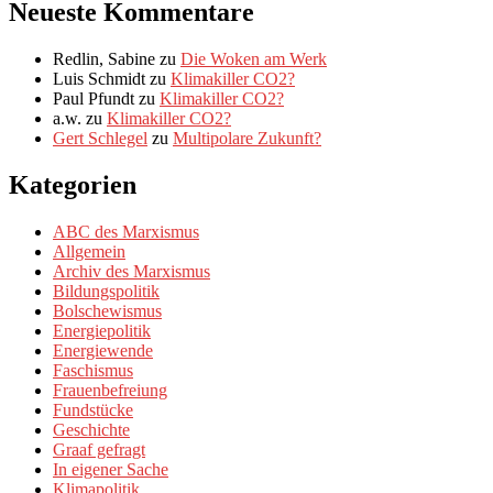
Neueste Kommentare
Redlin, Sabine
zu
Die Woken am Werk
Luis Schmidt
zu
Klimakiller CO2?
Paul Pfundt
zu
Klimakiller CO2?
a.w.
zu
Klimakiller CO2?
Gert Schlegel
zu
Multipolare Zukunft?
Kategorien
ABC des Marxismus
Allgemein
Archiv des Marxismus
Bildungspolitik
Bolschewismus
Energiepolitik
Energiewende
Faschismus
Frauenbefreiung
Fundstücke
Geschichte
Graaf gefragt
In eigener Sache
Klimapolitik