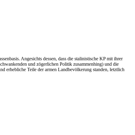
u
ie
panische
volution
/6)
senbasis. Angesichts dessen, dass die stalinistische KP mit ihrer
er schwankenden und zögerlichen Politik zusammenhing) und die
und erhebliche Teile der armen Landbevölkerung standen, letztlich