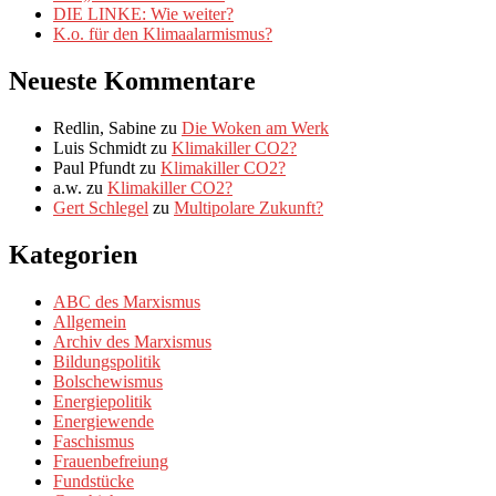
DIE LINKE: Wie weiter?
K.o. für den Klimaalarmismus?
Neueste Kommentare
Redlin, Sabine
zu
Die Woken am Werk
Luis Schmidt
zu
Klimakiller CO2?
Paul Pfundt
zu
Klimakiller CO2?
a.w.
zu
Klimakiller CO2?
Gert Schlegel
zu
Multipolare Zukunft?
Kategorien
ABC des Marxismus
Allgemein
Archiv des Marxismus
Bildungspolitik
Bolschewismus
Energiepolitik
Energiewende
Faschismus
Frauenbefreiung
Fundstücke