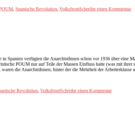
z
POUM
,
Spanische Revolution
,
Volksfront
Schreibe einen Kommentar
D
S
Re
(4
e in Spanien verfügten die AnarchistInnen schon vor 1936 über eine Mas
entristische POUM nur auf Teile der Massen Einfluss hatte (was mit ihr
, waren die AnarchistInnen, hinter der die Mehrheit der Arbeiterklasse 
zu
panische Revolution
,
Volksfront
Schreibe einen Kommentar
Die
Spanische
Revolution
(3/6)