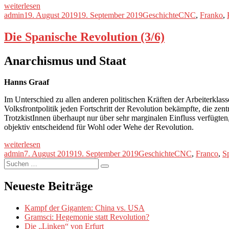
„Die
weiterlesen
Spanische
Autor
Veröffentlicht
Kategorien
Schlagwörter
admin
19. August 2019
19. September 2019
Geschichte
CNC
,
Franko
,
Revolution
am
(4/6)“
Die Spanische Revolution (3/6)
Anarchismus und Staat
Hanns Graaf
Im Unterschied zu allen anderen politischen Kräften der Arbeiterklass
Volksfrontpolitik jeden Fortschritt der Revolution bekämpfte, die z
TrotzkistInnen überhaupt nur über sehr marginalen Einfluss verfügten
objektiv entscheidend für Wohl oder Wehe der Revolution.
„Die
weiterlesen
Spanische
Autor
Veröffentlicht
Kategorien
Schlagwörter
admin
7. August 2019
19. September 2019
Geschichte
CNC
,
Franco
,
S
Revolution
Suche
am
Suchen
(3/6)“
nach:
Neueste Beiträge
Kampf der Giganten: China vs. USA
Gramsci: Hegemonie statt Revolution?
Die „Linken“ von Erfurt