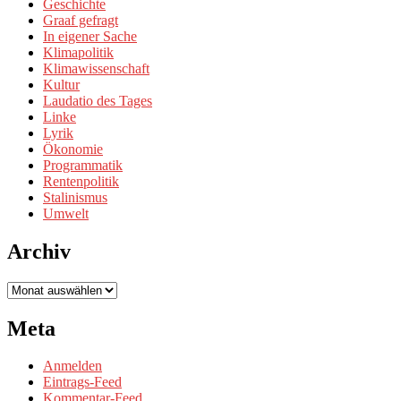
Geschichte
Graaf gefragt
In eigener Sache
Klimapolitik
Klimawissenschaft
Kultur
Laudatio des Tages
Linke
Lyrik
Ökonomie
Programmatik
Rentenpolitik
Stalinismus
Umwelt
Archiv
Archiv
Meta
Anmelden
Eintrags-Feed
Kommentar-Feed