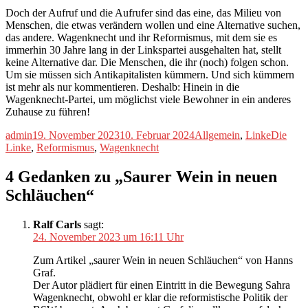
Doch der Aufruf und die Aufrufer sind das eine, das Milieu von
Menschen, die etwas verändern wollen und eine Alternative suchen,
das andere. Wagenknecht und ihr Reformismus, mit dem sie es
immerhin 30 Jahre lang in der Linkspartei ausgehalten hat, stellt
keine Alternative dar. Die Menschen, die ihr (noch) folgen schon.
Um sie müssen sich Antikapitalisten kümmern. Und sich kümmern
ist mehr als nur kommentieren. Deshalb: Hinein in die
Wagenknecht-Partei, um möglichst viele Bewohner in ein anderes
Zuhause zu führen!
Autor
Veröffentlicht
Kategorien
Schlagw
admin
19. November 2023
10. Februar 2024
Allgemein
,
Linke
Die
am
Linke
,
Reformismus
,
Wagenknecht
4 Gedanken zu „Saurer Wein in neuen
Schläuchen“
Ralf Carls
sagt:
24. November 2023 um 16:11 Uhr
Zum Artikel „saurer Wein in neuen Schläuchen“ von Hanns
Graf.
Der Autor plädiert für einen Eintritt in die Bewegung Sahra
Wagenknecht, obwohl er klar die reformistische Politik der