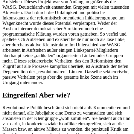
Aufstehen. Dieses Projekt war von Anfang an größer als die
WASG. Deutschlandweit entstanden Gruppen mit vielen tausenden
Aktivisten. Doch durch die Unfähigkeit und politische
Inkonsequenz der reformistisch orientierten Initiatorengruppe um
Wagenknecht wurde dieses Potential verplempert. Weder der
Ausbau interner demokratischer Strukturen noch eine
programmatische Klärung wurden voran getrieben. So verfiel und
spaltete sich Aufstehen und existiert heute nur noch als lose linke,
aber durchaus aktive Kleinstruktur. Im Unterschied zur WASG
arbeiteten in Aufstehen außer einigen Linkspartei-Mitgliedern
überhaupt keine „radikalen“ organisierten Linken oder Gruppen
mehr. Dieses sektiererische Verhalten, das den Reformisten den
Zugriff auf alle Prozesse kampflos überließ, ist Ausdruck der tiefen
Degeneration der „revolutionären“ Linken. Dasselbe sektiererische,
passive Verhalten prägt aber die gesamte linke Szene auch im
Umgang miteinander.
Eingreifen! Aber wie?
Revolutionäre Politik beschränkt sich nicht aufs Kommentieren und
nicht darauf, alle Jubeljahre eine Demo zu veranstalten und sich
ansonsten in der Kleingruppe „wohlzufühlen“. Sie besteht auch und
v.a. darin, in konkrete soziale Konflikte einzugreifen, sich an die
Massen bzw. an aktive Milieus zu wenden, die punktuell Kritik am