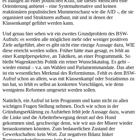
es mangelt an einer politischen Kraft, die diesen Menschen eine
Orientierung anbietet – eine Systemalternative und keinen
reaktionären populistischen Mummenschanz wie die AfD -, die sie
organisiert und Strukturen aufbaut, mit und in denen der
Klassenkampf geführt werden kann.
Und genau hier sehen wir ein zweites Grundproblem des BSW-
Aufrufs: es werden alle möglichen mehr oder weniger positiven
Ziele aufgeführt, aber es gibt nicht eine einzige Aussage dazu, WIE
diese erreicht werden sollen. Früher hätte man gesagt, es fehlt an
einer Kampfperspektive, an Taktiken, an einer Programmatik. So
bleibt Wagenknechts Politik ein reiner Wunschkatalog. Es geht –
wieder einmal – v.a. um Wahlen und Parlamentsmandate. Das aber
ist ein wesentliches Merkmal des Reformismus. Fehlt es dem BSW-
Aufruf schon an allem, was mit Klassenkampf oder Sozialismus zu
tun hat, so fehlt es selbst an konkreten Vorschlägen, wie denn
wenigstens Reformen umgesetzt werden sollen.
Natürlich, ein Aufruf ist kein Programm und kann nicht zu allen
wichtigen Fragen Stellung nehmen. Doch wie schon in der
Gründungserklärung zu Aufstehen fehlt jede Aussage dazu, warum
die Linke und die Arbeiterbewegung derart auf den Hund
gekommen sind, geschweige denn, wie wir aus der Misere wieder
herauskommen könnten. Zum bedauerlichen Zustand der
Gewerkschaften: kein Wort. Zur negativen Bilanz linker
Regierungsbeteiligungen: kein Satz.