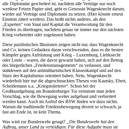
alle Diplomatie gescheitert ist, nachdem alle Verträge nur noch
wertlose Fetzen Papier sind, geht es Genossin Wagenknecht darum,
wieder auf Verträge und Diplomatie zu setzen. (Hier könnte erneut
Einstein zitiert werden). Das heißt nichts anderes, als den
„Experten“ von Staat und Kapital die Verantwortung für den
Frieden zu übertragen, nachdem genau sie immer nur den nächsten
Krieg vorbereitet oder zugelassen haben.
Diese pazifistischen Illusionen zeigen nicht nur, dass Wagenknecht
und Co. keinen Gedanken daran verschwenden, dass es die besten
Kämpfer gegen Aufrüstung und Krieg – Luxemburg, Liebknecht
oder Lenin – waren, die davor gewarnt haben, sich auf den Betrug
des bürgerlichen „Friedensmanagements“ zu verlassen, und
stattdessen auf den antimilitaristischen Klassenkampf und auf den
Sturz des Kapitalismus orientiert haben. Nein, Wagenknecht
wiederholt hier nur die abgeschmackten Thesen von Kautsky, Ebert,
Scheidemann u.a. „Kriegstolerierer“. Schon bei der
Großkundgebung am Brandenburger Tor vermisste man jeden
Vorschlag, wie die Bewegung weiter aufgebaut und verbreitert
werden kann. Auch im Aufruf des BSW finden wir dazu nichts.
Warum die traditionelle Friedensbewegung derzeit so schwach, ja
fast am Ende ist, ist kein Thema.
Was wird zur Bundeswehr gesagt?
„Die Bundeswehr hat den
Auftrag, unser Land zu verteidigen. Für diese Aufgabe muss sie