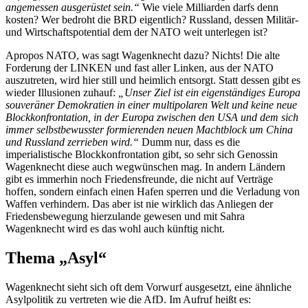
angemessen ausgerüstet sein.“
Wie viele Milliarden darfs denn
kosten? Wer bedroht die BRD eigentlich? Russland, dessen Militär-
und Wirtschaftspotential dem der NATO weit unterlegen ist?
Apropos NATO, was sagt Wagenknecht dazu? Nichts! Die alte
Forderung der LINKEN und fast aller Linken, aus der NATO
auszutreten, wird hier still und heimlich entsorgt. Statt dessen gibt es
wieder Illusionen zuhauf:
„Unser Ziel ist ein eigenständiges Europa
souveräner Demokratien in einer multipolaren Welt und keine neue
Blockkonfrontation, in der Europa zwischen den USA und dem sich
immer selbstbewusster formierenden neuen Machtblock um China
und Russland zerrieben wird.“
Dumm nur, dass es die
imperialistische Blockkonfrontation gibt, so sehr sich Genossin
Wagenknecht diese auch wegwünschen mag. In andern Ländern
gibt es immerhin noch Friedensfreunde, die nicht auf Verträge
hoffen, sondern einfach einen Hafen sperren und die Verladung von
Waffen verhindern. Das aber ist nie wirklich das Anliegen der
Friedensbewegung hierzulande gewesen und mit Sahra
Wagenknecht wird es das wohl auch künftig nicht.
Thema „Asyl“
Wagenknecht sieht sich oft dem Vorwurf ausgesetzt, eine ähnliche
Asylpolitik zu vertreten wie die AfD. Im Aufruf heißt es: