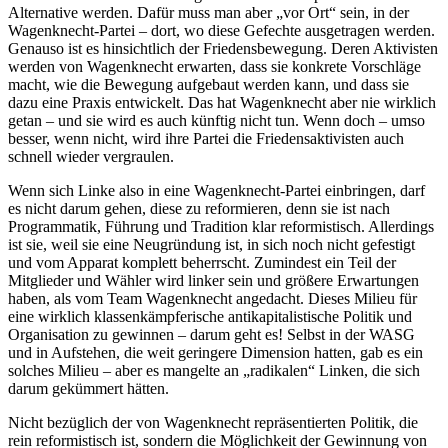
Alternative werden. Dafür muss man aber „vor Ort“ sein, in der
Wagenknecht-Partei – dort, wo diese Gefechte ausgetragen werden.
Genauso ist es hinsichtlich der Friedensbewegung. Deren Aktivisten
werden von Wagenknecht erwarten, dass sie konkrete Vorschläge
macht, wie die Bewegung aufgebaut werden kann, und dass sie
dazu eine Praxis entwickelt. Das hat Wagenknecht aber nie wirklich
getan – und sie wird es auch künftig nicht tun. Wenn doch – umso
besser, wenn nicht, wird ihre Partei die Friedensaktivisten auch
schnell wieder vergraulen.
Wenn sich Linke also in eine Wagenknecht-Partei einbringen, darf
es nicht darum gehen, diese zu reformieren, denn sie ist nach
Programmatik, Führung und Tradition klar reformistisch. Allerdings
ist sie, weil sie eine Neugründung ist, in sich noch nicht gefestigt
und vom Apparat komplett beherrscht. Zumindest ein Teil der
Mitglieder und Wähler wird linker sein und größere Erwartungen
haben, als vom Team Wagenknecht angedacht. Dieses Milieu für
eine wirklich klassenkämpferische antikapitalistische Politik und
Organisation zu gewinnen – darum geht es! Selbst in der WASG
und in Aufstehen, die weit geringere Dimension hatten, gab es ein
solches Milieu – aber es mangelte an „radikalen“ Linken, die sich
darum gekümmert hätten.
Nicht bezüglich der von Wagenknecht repräsentierten Politik, die
rein reformistisch ist, sondern die Möglichkeit der Gewinnung von