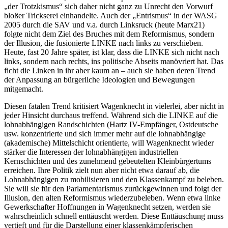
„der Trotzkismus“ sich daher nicht ganz zu Unrecht den Vorwurf
bloßer Trickserei einhandelte. Auch der „Entrismus“ in der WASG
2005 durch die SAV und v.a. durch Linksruck (heute Marx21)
folgte nicht dem Ziel des Bruches mit dem Reformismus, sondern
der Illusion, die fusionierte LINKE nach links zu verschieben.
Heute, fast 20 Jahre später, ist klar, dass die LINKE sich nicht nach
links, sondern nach rechts, ins politische Abseits manövriert hat. Das
ficht die Linken in ihr aber kaum an – auch sie haben deren Trend
der Anpassung an bürgerliche Ideologien und Bewegungen
mitgemacht.
Diesen fatalen Trend kritisiert Wagenknecht in vielerlei, aber nicht in
jeder Hinsicht durchaus treffend. Während sich die LINKE auf die
lohnabhängigen Randschichten (Hartz IV-Empfänger, Ostdeutsche
usw. konzentrierte und sich immer mehr auf die lohnabhängige
(akademische) Mittelschicht orientierte, will Wagenknecht wieder
stärker die Interessen der lohnabhängigen industriellen
Kernschichten und des zunehmend gebeutelten Kleinbürgertums
erreichen. Ihre Politik zielt nun aber nicht etwa darauf ab, die
Lohnabhängigen zu mobilisieren und den Klassenkampf zu beleben.
Sie will sie für den Parlamentarismus zurückgewinnen und folgt der
Illusion, den alten Reformismus wiederzubeleben. Wenn etwa linke
Gewerkschafter Hoffnungen in Wagenknecht setzen, werden sie
wahrscheinlich schnell enttäuscht werden. Diese Enttäuschung muss
vertieft und für die Darstellung einer klassenkämpferischen