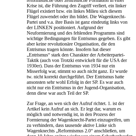
reformistische oder zentristische Formation in einer
Krise ist, die Führung den Zugriff verliert, ein linker
Flügel existiert bzw. ein linkes Milieu sich diesem
Flügel zuwendet oder ihn bildet. Die Wagenknecht-
Partei und v.a. ihre Basis ist ganz eindeutig links von
der LINKEN positioniert. Aufgrund der
Neuformierung und des fehlenden Programms sind
wichtige Bedingungen für Entrismus gegeben. Es gibt
aber keine revolutionäre Organisation, die den
Entrismus tragen könnte. Insofern hat dieser
„Entrismus“ stark den Charakter der Arbeiterpartei-
Taktik (auch von Trotzki entwickelt für die USA der
1930er). Dass der Entrismus von 1934 nur ein
Misserfolg war, stimmt so auch nicht ganz. Er wurde
tw. nicht korrekt durchgeführt. Der Entrismus hatte
ansonsten sehr wohl Erfolg in der SP. Es war auch
nicht nur ein Entrismus in der Jugend-Organisation,
denn diese war auch Teil der SP.
Zur Frage, an wen sich der Aufruf richtet. 1. ist der
Artikel kein Aufruf an sich. Er legt dar, warum es
möglich und notwendig ist, in den Prozess der
Formierung der Wagenknecht-Partei einzugreifen, um
zu verhindern, dass tausende aktive Linke sich
Wagenknechts „Reformismus 2.0“ anschließen, um