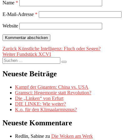
Name
*
E-Mail-Adresse
*
Website
Beitragsnavigation
Vorheriger
Zurück
Künstliche Intelligenz: Fluch oder Segen?
Nächster
Beitrag:
Weiter
Fundstück XCVI
Suche
Beitrag:
Suchen
nach:
Neueste Beiträge
Kampf der Giganten: China vs. USA
Gramsci: Hegemonie statt Revolution?
Die „Linken“ von Erfurt
DIE LINKE: Wie weiter?
K.o. für den Klimaalarmismus?
Neueste Kommentare
Redlin, Sabine
zu
Die Woken am Werk