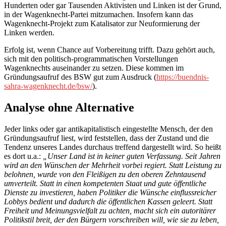
Hunderten oder gar Tausenden Aktivisten und Linken ist der Grund,
in der Wagenknecht-Partei mitzumachen. Insofern kann das
Wagenknecht-Projekt zum Katalisator zur Neuformierung der
Linken werden.
Erfolg ist, wenn Chance auf Vorbereitung trifft. Dazu gehört auch,
sich mit den politisch-programmatischen Vorstellungen
Wagenknechts auseinander zu setzen. Diese kommen im
Gründungsaufruf des BSW gut zum Ausdruck (
https://buendnis-
sahra-wagenknecht.de/bsw/
).
Analyse ohne Alternative
Jeder links oder gar antikapitalistisch eingestellte Mensch, der den
Gründungsaufruf liest, wird feststellen, dass der Zustand und die
Tendenz unseres Landes durchaus treffend dargestellt wird. So heißt
es dort u.a.:
„Unser Land ist in keiner guten Verfassung. Seit Jahren
wird an den Wünschen der Mehrheit vorbei regiert. Statt Leistung zu
belohnen, wurde von den Fleißigen zu den oberen Zehntausend
umverteilt. Statt in einen kompetenten Staat und gute öffentliche
Dienste zu investieren, haben Politiker die Wünsche einflussreicher
Lobbys bedient und dadurch die öffentlichen Kassen geleert. Statt
Freiheit und Meinungsvielfalt zu achten, macht sich ein autoritärer
Politikstil breit, der den Bürgern vorschreiben will, wie sie zu leben,