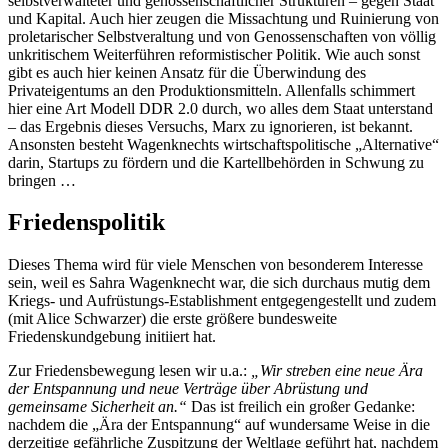
selbstverwalteter und genossenschaftlicher Strukturen – gegen Staat
und Kapital. Auch hier zeugen die Missachtung und Ruinierung von
proletarischer Selbstveraltung und von Genossenschaften von völlig
unkritischem Weiterführen reformistischer Politik. Wie auch sonst
gibt es auch hier keinen Ansatz für die Überwindung des
Privateigentums an den Produktionsmitteln. Allenfalls schimmert
hier eine Art Modell DDR 2.0 durch, wo alles dem Staat unterstand
– das Ergebnis dieses Versuchs, Marx zu ignorieren, ist bekannt.
Ansonsten besteht Wagenknechts wirtschaftspolitische „Alternative“
darin, Startups zu fördern und die Kartellbehörden in Schwung zu
bringen …
Friedenspolitik
Dieses Thema wird für viele Menschen von besonderem Interesse
sein, weil es Sahra Wagenknecht war, die sich durchaus mutig dem
Kriegs- und Aufrüstungs-Establishment entgegengestellt und zudem
(mit Alice Schwarzer) die erste größere bundesweite
Friedenskundgebung initiiert hat.
Zur Friedensbewegung lesen wir u.a.:
„Wir streben eine neue Ära
der Entspannung und neue Verträge über Abrüstung und
gemeinsame Sicherheit an.“
Das ist freilich ein großer Gedanke:
nachdem die „Ära der Entspannung“ auf wundersame Weise in die
derzeitige gefährliche Zuspitzung der Weltlage geführt hat, nachdem