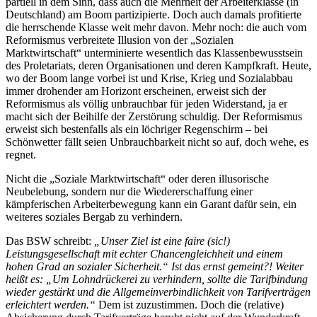
partiell in dem Sinn, dass auch die Mehrheit der Arbeiterklasse (in
Deutschland) am Boom partizipierte. Doch auch damals profitierte
die herrschende Klasse weit mehr davon. Mehr noch: die auch vom
Reformismus verbreitete Illusion von der „Sozialen
Marktwirtschaft“ unterminierte wesentlich das Klassenbewusstsein
des Proletariats, deren Organisationen und deren Kampfkraft. Heute,
wo der Boom lange vorbei ist und Krise, Krieg und Sozialabbau
immer drohender am Horizont erscheinen, erweist sich der
Reformismus als völlig unbrauchbar für jeden Widerstand, ja er
macht sich der Beihilfe der Zerstörung schuldig. Der Reformismus
erweist sich bestenfalls als ein löchriger Regenschirm – bei
Schönwetter fällt seien Unbrauchbarkeit nicht so auf, doch wehe, es
regnet.
Nicht die „Soziale Marktwirtschaft“ oder deren illusorische
Neubelebung, sondern nur die Wiedererschaffung einer
kämpferischen Arbeiterbewegung kann ein Garant dafür sein, ein
weiteres soziales Bergab zu verhindern.
Das BSW schreibt:
„Unser Ziel ist eine faire (sic!)
Leistungsgesellschaft mit echter Chancengleichheit und einem
hohen Grad an sozialer Sicherheit.“ Ist das ernst gemeint?! Weiter
heißt es: „Um Lohndrückerei zu verhindern, sollte die Tarifbindung
wieder gestärkt und die Allgemeinverbindlichkeit von Tarifverträgen
erleichtert werden.“
Dem ist zuzustimmen. Doch die (relative)