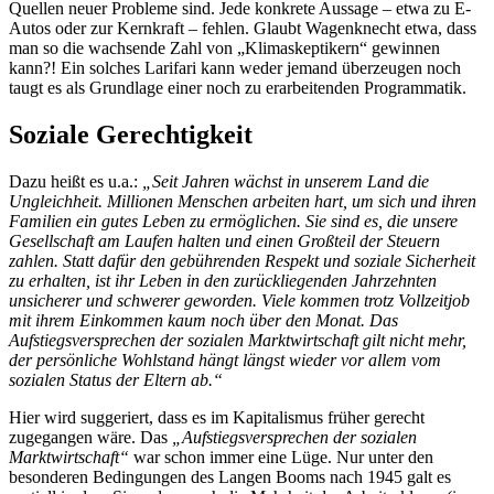
Quellen neuer Probleme sind. Jede konkrete Aussage – etwa zu E-
Autos oder zur Kernkraft – fehlen. Glaubt Wagenknecht etwa, dass
man so die wachsende Zahl von „Klimaskeptikern“ gewinnen
kann?! Ein solches Larifari kann weder jemand überzeugen noch
taugt es als Grundlage einer noch zu erarbeitenden Programmatik.
Soziale Gerechtigkeit
Dazu heißt es u.a.:
„Seit Jahren wächst in unserem Land die
Ungleichheit. Millionen Menschen arbeiten hart, um sich und ihren
Familien ein gutes Leben zu ermöglichen. Sie sind es, die unsere
Gesellschaft am Laufen halten und einen Großteil der Steuern
zahlen. Statt dafür den gebührenden Respekt und soziale Sicherheit
zu erhalten, ist ihr Leben in den zurückliegenden Jahrzehnten
unsicherer und schwerer geworden. Viele kommen trotz Vollzeitjob
mit ihrem Einkommen kaum noch über den Monat. Das
Aufstiegsversprechen der sozialen Marktwirtschaft gilt nicht mehr,
der persönliche Wohlstand hängt längst wieder vor allem vom
sozialen Status der Eltern ab.“
Hier wird suggeriert, dass es im Kapitalismus früher gerecht
zugegangen wäre. Das
„Aufstiegsversprechen der sozialen
Marktwirtschaft“
war schon immer eine Lüge. Nur unter den
besonderen Bedingungen des Langen Booms nach 1945 galt es