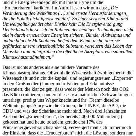
und die Energiewendepolitik mit ihrem Hype um die
„Erneuerbaren“ karikiert. Im Aufruf lesen wir nun das:
„Die
Veränderung des Weltklimas (…) sind ernste Herausforderungen,
die die Politik nicht ignorieren darf. Zu einer seriösen Klima- und
Umweltpolitik gehört aber Ehrlichkeit: Die Energieversorgung
Deutschlands lässt sich im Rahmen der heutigen Technologien nicht
allein durch erneuerbare Energien sichern. Blinder Aktivismus und
undurchdachte Maßnahmen helfen dem Klima nicht, aber sie
gefährden unsere wirtschaftliche Substanz, verteuern das Leben der
Menschen und untergraben die öffentliche Akzeptanz von sinnvollen
Klimaschutzmaßnahmen.“
Das ist nichts anderes als eine mildere Variante des
Klimakatastrophismus. Obwohl die Wissenschaft (wohlgemerkt: die
Wissenschaft und nicht die kapital- und regierungstreuen „Experten“
in den Großmedien) immer mehr Fakten und Erkenntnisse
präsentiert, die klar zeigen, dass weder der Mensch noch das CO2
das Klima ruinieren, sondern dieses v.a. natürlichen Schwankungen
unterliegt, predigt uns Wagenknecht und ihr „Team“ dieselbe
Weltuntergangs-Story wie die Grünen, die LINKE, die SPD, die
CDU und was der Scharlatane mehr sind. Nach drei Jahrzehnten
Ausbau der „Erneuerbaren“, der bereits 500-600 Milliarden (!)
gekostet hat und heute trotzdem gerade erst 17% des
Primärenergieverbrauchs abdeckt, verweigert man sich immer noch
der Einsicht, dass die „Erneuerbaren“ nicht die Lösung, sondern nur