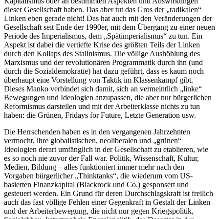
Kapitalismus oder an bestimmten Aspekten und Auswirkungen
dieser Gesellschaft haben. Das aber tut das Gros der „radikalen“
Linken eben gerade nicht! Das hat auch mit den Veränderungen der
Gesellschaft seit Ende der 1990er, mit dem Übergang zu einer neuen
Periode des Imperialismus, dem „Spätimperialismus“ zu tun. Ein
Aspekt ist dabei die vertiefte Krise des größten Teils der Linken
durch den Kollaps des Stalinismus. Die völlige Aushöhlung des
Marxismus und der revolutionären Programmatik durch ihn (und
durch die Sozialdemokratie) hat dazu geführt, dass es kaum noch
überhaupt eine Vorstellung von Taktik im Klassenkampf gibt.
Dieses Manko verbindet sich damit, sich an vermeintlich „linke“
Bewegungen und Ideologien anzupassen, die aber nur bürgerlichen
Reformismus darstellen und mit der Arbeiterklasse nichts zu tun
haben: die Grünen, Fridays for Future, Letzte Generation usw.
Die Herrschenden haben es in den vergangenen Jahrzehnten
vermocht, ihre globalistischen, neoliberalen und „grünen“
Ideologien derart umfänglich in der Gesellschaft zu etablieren, wie
es so noch nie zuvor der Fall war. Politik, Wissenschaft, Kultur,
Medien, Bildung – alles funktioniert immer mehr nach den
Vorgaben bürgerlicher „Thinktanks“, die wiederum vom US-
basierten Finanzkapital (Blackrock und Co.) gesponsert und
gesteuert werden. Ein Grund für deren Durchschlagskraft ist freilich
auch das fast völlige Fehlen einer Gegenkraft in Gestalt der Linken
und der Arbeiterbewegung, die nicht nur gegen Kriegspolitik,