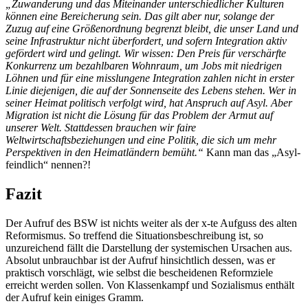
„Zuwanderung und das Miteinander unterschiedlicher Kulturen
können eine Bereicherung sein. Das gilt aber nur, solange der
Zuzug auf eine Größenordnung begrenzt bleibt, die unser Land und
seine Infrastruktur nicht überfordert, und sofern Integration aktiv
gefördert wird und gelingt. Wir wissen: Den Preis für verschärfte
Konkurrenz um bezahlbaren Wohnraum, um Jobs mit niedrigen
Löhnen und für eine misslungene Integration zahlen nicht in erster
Linie diejenigen, die auf der Sonnenseite des Lebens stehen. Wer in
seiner Heimat politisch verfolgt wird, hat Anspruch auf Asyl. Aber
Migration ist nicht die Lösung für das Problem der Armut auf
unserer Welt. Stattdessen brauchen wir faire
Weltwirtschaftsbeziehungen und eine Politik, die sich um mehr
Perspektiven in den Heimatländern bemüht.“
Kann man das „Asyl-
feindlich“ nennen?!
Fazit
Der Aufruf des BSW ist nichts weiter als der x-te Aufguss des alten
Reformismus. So treffend die Situationsbeschreibung ist, so
unzureichend fällt die Darstellung der systemischen Ursachen aus.
Absolut unbrauchbar ist der Aufruf hinsichtlich dessen, was er
praktisch vorschlägt, wie selbst die bescheidenen Reformziele
erreicht werden sollen. Von Klassenkampf und Sozialismus enthält
der Aufruf kein einiges Gramm.