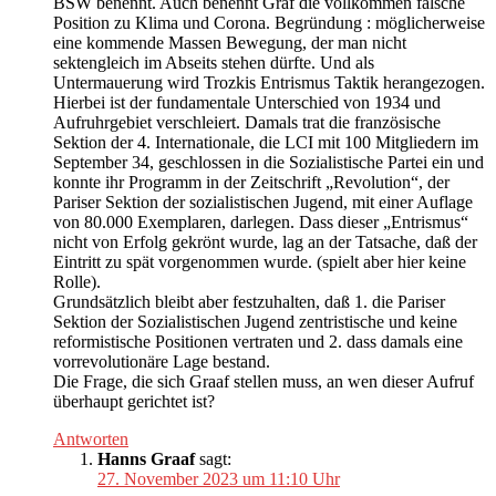
BSW benennt. Auch benennt Graf die vollkommen falsche
Position zu Klima und Corona. Begründung : möglicherweise
eine kommende Massen Bewegung, der man nicht
sektengleich im Abseits stehen dürfte. Und als
Untermauerung wird Trozkis Entrismus Taktik herangezogen.
Hierbei ist der fundamentale Unterschied von 1934 und
Aufruhrgebiet verschleiert. Damals trat die französische
Sektion der 4. Internationale, die LCI mit 100 Mitgliedern im
September 34, geschlossen in die Sozialistische Partei ein und
konnte ihr Programm in der Zeitschrift „Revolution“, der
Pariser Sektion der sozialistischen Jugend, mit einer Auflage
von 80.000 Exemplaren, darlegen. Dass dieser „Entrismus“
nicht von Erfolg gekrönt wurde, lag an der Tatsache, daß der
Eintritt zu spät vorgenommen wurde. (spielt aber hier keine
Rolle).
Grundsätzlich bleibt aber festzuhalten, daß 1. die Pariser
Sektion der Sozialistischen Jugend zentristische und keine
reformistische Positionen vertraten und 2. dass damals eine
vorrevolutionäre Lage bestand.
Die Frage, die sich Graaf stellen muss, an wen dieser Aufruf
überhaupt gerichtet ist?
Antworten
Hanns Graaf
sagt:
27. November 2023 um 11:10 Uhr