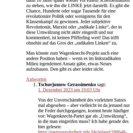
dann 10 Jahre später wieder vor einem Scherbenhaufen
zu stehen, wie ihn die LINKE jetzt darstellt. Es gibt die
Chance, Hunderte oder sogar Tausende für eine
revolutionäre Politik oder wenigstens für den
Klassenkampf zu gewinnen. Jeder subjektive
Revolutionär, Marxist oder „radikale Linke“, der in
diese Umwälzung nicht aktiv eingreift und nur
kommentiert, ist keinen Pfifferling wert! Das trifft
ohnehin auf das Gros der „radikalen Linken“ zu.
Man könnte zum Wagenknecht-Projekt auch eine
andere Position haben – wenn es im linksradikalen
Milieu irgendeinen Ansatz gäbe, etwas Neues
aufzubauen. Den gibt es aber leider nicht.
Antworten
Tschurjumow Gerassimenko
sagt:
1. Dezember 2023 um 19:03 Uhr
Von der Unverschämtheit des vorletzten Satzes
mal abgesehen – aber vielleicht ist da jemand nur
die Feder durchgegangen, kommt heute häufiger
vor: Wagenknecht-Partei gar als „Umwälzung“,
in die man eingreifen muss? Ich habe gerade des
hier gelesen:
https://meinungsfreiheit.rtde.life/inland/188648-