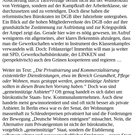
Absicherung durch Tarifverträge beruht nicht auf der Wunderkraft
von Verträgen, sondern auf der Kampfkraft der Arbeiterklasse, sie
durchzusetzen und zu verteidigen. Doch diese haben die
reformistischen Bürokraten im DGB über Jahrzehnte untergraben.
Ein Blick auf die hohen Mitgliederverluste des DGB oder auf ihre
grundsätzliche Zustimmung zur Aufrüstung und zur Kriegspolitik
der Ampel zeigt das. Gerade hier wäre es nötig gewesen, im Aufruf
wenigstens ein allgemeines, aber klares Bekenntnis abzulegen, dass
man die Gewerkschaften wieder in Instrument des Klassenkampfes
verwandeln will. Doch: Fehlanzeige! Immerhin will man ja weiter
mit SPD, Gewerkschaftsbürokratie, der LINKEN und
(perspektivisch) auch den Grünen kooperieren und regieren …
Weiter im Text:
„Die Privatisierung und Kommerzialisierung
existentieller Dienstleistungen, etwa im Bereich Gesundheit, Pflege
oder Wohnen, muss gestoppt werden, gemeinnützige Anbieter
sollten in diesen Branchen Vorrang haben.“
Doch was sind
„gemeinnützige Anbieter“? Oft genug handelt es sich dabei um
bürokratische Staats- bzw. Kommunalunternehmen. Auch diese
handeln meist gewinnorientiert und sind oft nicht besser als private
Anbieter. In Berlin etwa war es der Senat, der Wohnungen
massenhaft zu Schleuderpreisen privatisiert hat und die Forderungen
der Bewegung „Deutsche Wohnen enteignen“ missachtet. Nein, die
Alternative zum Privateigentum ist nicht der bürokratische,
vorgeblich „gemeinnützige“ Staat, sondern die Etablierung