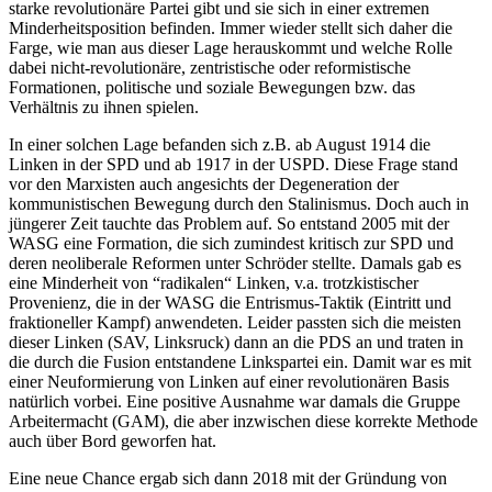
starke revolutionäre Partei gibt und sie sich in einer extremen
Minderheitsposition befinden. Immer wieder stellt sich daher die
Farge, wie man aus dieser Lage herauskommt und welche Rolle
dabei nicht-revolutionäre, zentristische oder reformistische
Formationen, politische und soziale Bewegungen bzw. das
Verhältnis zu ihnen spielen.
In einer solchen Lage befanden sich z.B. ab August 1914 die
Linken in der SPD und ab 1917 in der USPD. Diese Frage stand
vor den Marxisten auch angesichts der Degeneration der
kommunistischen Bewegung durch den Stalinismus. Doch auch in
jüngerer Zeit tauchte das Problem auf. So entstand 2005 mit der
WASG eine Formation, die sich zumindest kritisch zur SPD und
deren neoliberale Reformen unter Schröder stellte. Damals gab es
eine Minderheit von “radikalen“ Linken, v.a. trotzkistischer
Provenienz, die in der WASG die Entrismus-Taktik (Eintritt und
fraktioneller Kampf) anwendeten. Leider passten sich die meisten
dieser Linken (SAV, Linksruck) dann an die PDS an und traten in
die durch die Fusion entstandene Linkspartei ein. Damit war es mit
einer Neuformierung von Linken auf einer revolutionären Basis
natürlich vorbei. Eine positive Ausnahme war damals die Gruppe
Arbeitermacht (GAM), die aber inzwischen diese korrekte Methode
auch über Bord geworfen hat.
Eine neue Chance ergab sich dann 2018 mit der Gründung von