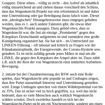
Gruppen. Diese sehen – völlig zu recht – den Aufruf als inhaltlich
völlig unzureichend an und ziehen daraus vorschnell den Schluss,
dass das Wagenknecht-Projekt nur rein reformistisch ist und daher
eine Unterstützung oder gar Beteiligung daran falsch wäre. Dieser
rein „ideologischen“ Herangehensweise muss entgegen gehalten
werden, dass es 1. auch andere Faktoren gibt, die etwas über
Wagenknechts Projekt aussagen. Dazu gehört etwa, dass es
Wagenknecht war, die fast als einzige „Prominente“ gegen den
Kriegskurs Deutschlands aufgetreten ist und zumindest eine große
Kundgebung organisiert hat. Sie hat sich – im Unterschied zur
LINKEN-Führung – oft rational und kritisch zu Fragen wie der
Klimakatastrophistik, der Energiewende, der Corona-Hysterie usw.
geäußert. Es ist nicht zufällig gerade jenes Milieu in und um die
LINKE, die gegen den Kriegskurs der Ampel aktiv ist. Dazu zählt
z.B. auch der Rest der von Wagenknecht einst initiierten Aufstehen-
Bewegung.
2. müsste bei der Charakterisierung des BSW auch eine Rolle
spielen, dass Wagenknecht sehr populär ist und Umfragen zeigen,
dass ihre Partei massenhaft Interesse und Unterstützung genießen
wird. Einige Umfragen sprechen von einem Wählerpotential von bis
zu 35%. Das ist sicher viel zu hoch gegriffen, u.a. weil das nicht
bedeutet, dass so viele Menschen auch wirklich Wagenknecht
wählen werden. Doch zweifellos handelt es sich bei der
Wagenknecht-Partei nicht um ein Nischenprojekt, sondern um einen