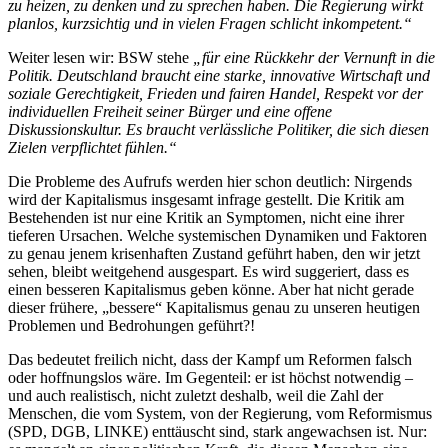
zu heizen, zu denken und zu sprechen haben. Die Regierung wirkt
planlos, kurzsichtig und in vielen Fragen schlicht inkompetent.“
Weiter lesen wir: BSW stehe
„für eine Rückkehr der Vernunft in die
Politik. Deutschland braucht eine starke, innovative Wirtschaft und
soziale Gerechtigkeit, Frieden und fairen Handel, Respekt vor der
individuellen Freiheit seiner Bürger und eine offene
Diskussionskultur. Es braucht verlässliche Politiker, die sich diesen
Zielen verpflichtet fühlen.“
Die Probleme des Aufrufs werden hier schon deutlich: Nirgends
wird der Kapitalismus insgesamt infrage gestellt. Die Kritik am
Bestehenden ist nur eine Kritik an Symptomen, nicht eine ihrer
tieferen Ursachen. Welche systemischen Dynamiken und Faktoren
zu genau jenem krisenhaften Zustand geführt haben, den wir jetzt
sehen, bleibt weitgehend ausgespart. Es wird suggeriert, dass es
einen besseren Kapitalismus geben könne. Aber hat nicht gerade
dieser frühere, „bessere“ Kapitalismus genau zu unseren heutigen
Problemen und Bedrohungen geführt?!
Das bedeutet freilich nicht, dass der Kampf um Reformen falsch
oder hoffnungslos wäre. Im Gegenteil: er ist höchst notwendig –
und auch realistisch, nicht zuletzt deshalb, weil die Zahl der
Menschen, die vom System, von der Regierung, vom Reformismus
(SPD, DGB, LINKE) enttäuscht sind, stark angewachsen ist. Nur: