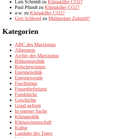
Luis Schmidt
zu
Klimakiller CO2?
Paul Pfundt
zu
Klimakiller CO2?
a.w.
zu
Klimakiller CO2?
Gert Schlegel
zu
Multipolare Zukunft?
Kategorien
ABC des Marxismus
Allgemein
Archiv des Marxismus
Bildungspolitik
Bolschewismus
Energiepolitik
Energiewende
Faschismus
Frauenbefreiung
Fundstücke
Geschichte
Graaf gefragt
In eigener Sache
Klimapolitik
Klimawissenschaft
Kultur
Laudatio des Tages