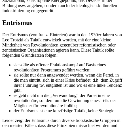
Sozialabbau, katastrophale Energiepolitik, das Desaster in der
Bildung usw. angehen, sondern auch der ideologisch-kulturellen
Indoktrinierung entgegentritt.
Entrismus
Der Entrismus (von franz. Eintreten) war in den 1930er Jahren von
Leo Trotzki als Taktik entwickelt worden, mit der eine kleine
Minderheit von Revolutionären gegenüber reformistischen oder
zentristischen Organisationen agieren kann. Diese Taktik sollte
folgenden Grundsätzen folgen:
sie sollte als offener Fraktionskampf auf Basis eines
revolutionären Programms geführt werden;
sie sollte nur dann angewendet werden, wenn die Partei, in
die man eintritt, sich in einer Krise befindet, d.h. dem Zugriff
ihrer Führung tw. entglitten ist und wo es eine linke Tendenz
gibt;
es geht nicht um die „Verwandlung“ der Partei in eine
revolutionäre, sondern um die Gewinnung eines Teils der
Mitglieder für revolutionäre Politik;
der Entrismus ist eine kurzfristige Taktik, keine Strategie.
Leider zeigt der Entrismus durch diverse trotzkistische Gruppen in
den meisten Fällen, dass diese Prinzipien missachtet wurden und