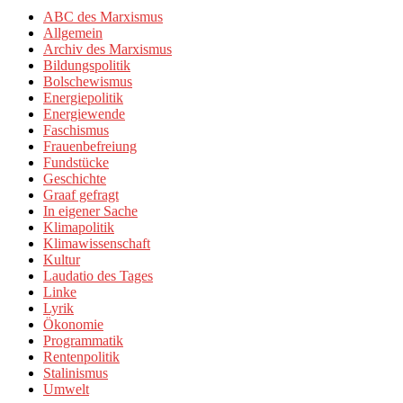
ABC des Marxismus
Allgemein
Archiv des Marxismus
Bildungspolitik
Bolschewismus
Energiepolitik
Energiewende
Faschismus
Frauenbefreiung
Fundstücke
Geschichte
Graaf gefragt
In eigener Sache
Klimapolitik
Klimawissenschaft
Kultur
Laudatio des Tages
Linke
Lyrik
Ökonomie
Programmatik
Rentenpolitik
Stalinismus
Umwelt