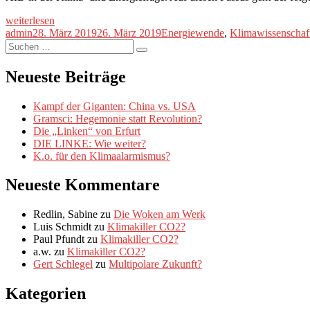
„Eine
weiterlesen
Kritik
Autor
Veröffentlicht
Kategorien
admin
28. März 2019
26. März 2019
Energiewende
,
Klimawissenschaf
der
Suche
am
Suchen
Kritik“
nach:
Neueste Beiträge
Kampf der Giganten: China vs. USA
Gramsci: Hegemonie statt Revolution?
Die „Linken“ von Erfurt
DIE LINKE: Wie weiter?
K.o. für den Klimaalarmismus?
Neueste Kommentare
Redlin, Sabine
zu
Die Woken am Werk
Luis Schmidt
zu
Klimakiller CO2?
Paul Pfundt
zu
Klimakiller CO2?
a.w.
zu
Klimakiller CO2?
Gert Schlegel
zu
Multipolare Zukunft?
Kategorien