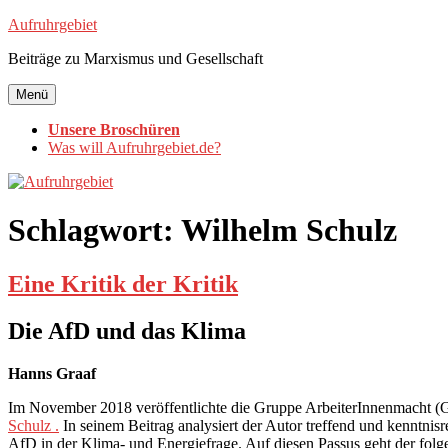
Zum
Aufruhrgebiet
Inhalt
Beiträge zu Marxismus und Gesellschaft
springen
Menü
Unsere Broschüren
Was will Aufruhrgebiet.de?
Schlagwort:
Wilhelm Schulz
Eine Kritik der Kritik
Die AfD und das Klima
Hanns Graaf
Im November 2018 veröffentlichte die Gruppe ArbeiterInnenmacht (
Schulz .
In seinem Beitrag analysiert der Autor treffend und kenntnisre
AfD in der Klima- und Energiefrage. Auf diesen Passus geht der folge