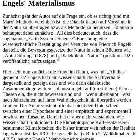
Engels´ Materialismus
Zunächst geht der Autor auf die Frage ein, ob es richtig (und mit
Marx´ Methode vereinbar) ist, die Dialektik auch auf Vorgänge in
der Natur zu übertragen bzw. als Methode zu benutzen. Johansson
behauptet dabei zunächst: „All dies bedeutet auch, dass die
sogenannte „Earth Systems Science“-Forschung eine
wissenschaftliche Bestätigung der Versuche von Friedrich Engels
darstellt, die Bewegungsgesetze der Natur in seinen Büchern wie
„Anti-Dühring“ (1878) und „Dialektik der Natur “ (posthum 1925
veröffentlicht) aufzuzeigen.“
Hier steht nun zunächst die Frage im Raum, was mit „All dies“
gemeint ist? Engels hat naturwissenschaftliche Sachverhalte
dargestellt und gezeigt, dass und wie darin dialektische
Zusammenhänge wirken. Johansson geht auf (umstrittene) Klima-
Thesen ein, die nicht bewiesen sind und – wenn überhaupt – erst
nach Jahrzehnten auf ihren Wahrheitsgehalt hin überprüft werden
können. Der Autor versteht offenbar nicht den Unterschied
zwischen einer Hypothese und einer empirisch und experimentell
bewiesenen Tatsache. Damit hat er aber nicht verstanden, wie
Wissenschaft funktioniert. Die klimatologische Kaffeesatzleserei
bestimmter Klimaforscher, die bisher immer weit neben der Realität
lag, wie selbst das IPCC festgestellt hat (z.B. im 5. Weltklimabericht
AR 5), hat mit Engels´ Methode nichts gemein.