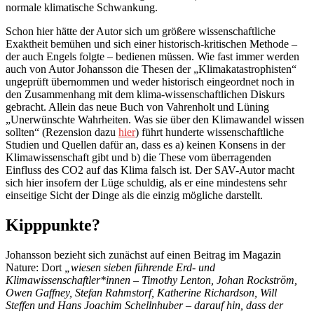
normale klimatische Schwankung.
Schon hier hätte der Autor sich um größere wissenschaftliche
Exaktheit bemühen und sich einer historisch-kritischen Methode –
der auch Engels folgte – bedienen müssen. Wie fast immer werden
auch von Autor Johansson die Thesen der „Klimakatastrophisten“
ungeprüft übernommen und weder historisch eingeordnet noch in
den Zusammenhang mit dem klima-wissenschaftlichen Diskurs
gebracht. Allein das neue Buch von Vahrenholt und Lüning
„Unerwünschte Wahrheiten. Was sie über den Klimawandel wissen
sollten“ (Rezension dazu
hier
) führt hunderte wissenschaftliche
Studien und Quellen dafür an, dass es a) keinen Konsens in der
Klimawissenschaft gibt und b) die These vom überragenden
Einfluss des CO2 auf das Klima falsch ist. Der SAV-Autor macht
sich hier insofern der Lüge schuldig, als er eine mindestens sehr
einseitige Sicht der Dinge als die einzig mögliche darstellt.
Kipppunkte?
Johansson bezieht sich zunächst auf einen Beitrag im Magazin
Nature: Dort
„wiesen sieben führende Erd- und
Klimawissenschaftler*innen – Timothy Lenton, Johan Rockström,
Owen Gaffney, Stefan Rahmstorf, Katherine Richardson, Will
Steffen und Hans Joachim Schellnhuber – darauf hin, dass der