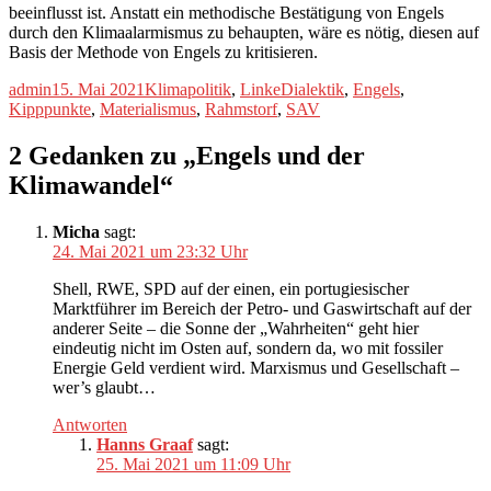
beeinflusst ist. Anstatt ein methodische Bestätigung von Engels
durch den Klimaalarmismus zu behaupten, wäre es nötig, diesen auf
Basis der Methode von Engels zu kritisieren.
Autor
Veröffentlicht
Kategorien
Schlagwörter
admin
15. Mai 2021
Klimapolitik
,
Linke
Dialektik
,
Engels
,
am
Kipppunkte
,
Materialismus
,
Rahmstorf
,
SAV
2 Gedanken zu „Engels und der
Klimawandel“
Micha
sagt:
24. Mai 2021 um 23:32 Uhr
Shell, RWE, SPD auf der einen, ein portugiesischer
Marktführer im Bereich der Petro- und Gaswirtschaft auf der
anderer Seite – die Sonne der „Wahrheiten“ geht hier
eindeutig nicht im Osten auf, sondern da, wo mit fossiler
Energie Geld verdient wird. Marxismus und Gesellschaft –
wer’s glaubt…
Antworten
Hanns Graaf
sagt:
25. Mai 2021 um 11:09 Uhr