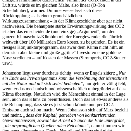
Luft zu, würde es im gleichen Maße, also linear (O-Ton
Schellnhuber), wärmer. Dummerweise lässt sich diese
Rückkopplung – als einem grundsätzlichen
Wirkungszusammenhang – in der Klimageschichte aber gar nicht
nachweisen. Die behauptete starke Erwärmungswirkung des CO2
ist aber das entscheidende (und einzige) „Argument“, um den
ganzen Klimaschutz-Klimbim mit der Energiewende, die jährlich
weltweit über 100 Milliarden Euro kostet, zu begründen. Es ist ein
riesiges Konjunkturprogramm, das zwar dem Klima nicht hilft, an
dem sich aber kleine und große „grüne“ Investoren eine goldene
Nase verdienen – auf Kosten der Massen (Strompreis, CO2-Steuer
usw.).
Johansson liegt zwar durchaus richtig, wenn er Engels zitiert:
„Nur
ein Ende des Privateigentums kann die Versöhnung der Menschheit
mit der Natur und mit sich selbst bedeuten“
, nur geht er völlig fehl,
wenn er das mechanisch und wissenschaftlich unbegründet auf das
Klima überträgt. Natürlich wird die Menschheit einmal in der Lage
sein, auch das Klima zu beeinflussen. Doch das ist etwas anderes als
die Behauptung, dass sie es jetzt schon könnte und per CO2-
Emission auch schon macht. Wenn Johansson sich auf Marx bezieht
und meint,
„dass das Kapital, getrieben von konkurrierenden
Gewinninteressen, sowohl die Arbeit als auch die Erde untergräbt,
„die ursprünglichen Quellen allen Reichtums“
, dann stimmen wir
ihm ganz allgemein zu. Doch „Natur“ und Klima sind nicht