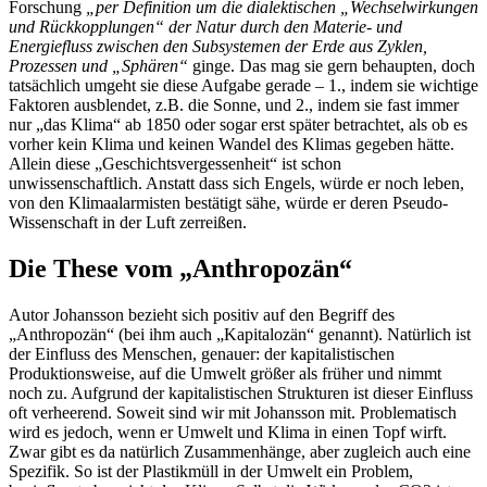
Forschung
„per Definition um die dialektischen „Wechselwirkungen
und Rückkopplungen“ der Natur durch den Materie- und
Energiefluss zwischen den Subsystemen der Erde aus Zyklen,
Prozessen und „Sphären“
ginge. Das mag sie gern behaupten, doch
tatsächlich umgeht sie diese Aufgabe gerade – 1., indem sie wichtige
Faktoren ausblendet, z.B. die Sonne, und 2., indem sie fast immer
nur „das Klima“ ab 1850 oder sogar erst später betrachtet, als ob es
vorher kein Klima und keinen Wandel des Klimas gegeben hätte.
Allein diese „Geschichtsvergessenheit“ ist schon
unwissenschaftlich. Anstatt dass sich Engels, würde er noch leben,
von den Klimaalarmisten bestätigt sähe, würde er deren Pseudo-
Wissenschaft in der Luft zerreißen.
Die These vom „Anthropozän“
Autor Johansson bezieht sich positiv auf den Begriff des
„Anthropozän“ (bei ihm auch „Kapitalozän“ genannt). Natürlich ist
der Einfluss des Menschen, genauer: der kapitalistischen
Produktionsweise, auf die Umwelt größer als früher und nimmt
noch zu. Aufgrund der kapitalistischen Strukturen ist dieser Einfluss
oft verheerend. Soweit sind wir mit Johansson mit. Problematisch
wird es jedoch, wenn er Umwelt und Klima in einen Topf wirft.
Zwar gibt es da natürlich Zusammenhänge, aber zugleich auch eine
Spezifik. So ist der Plastikmüll in der Umwelt ein Problem,