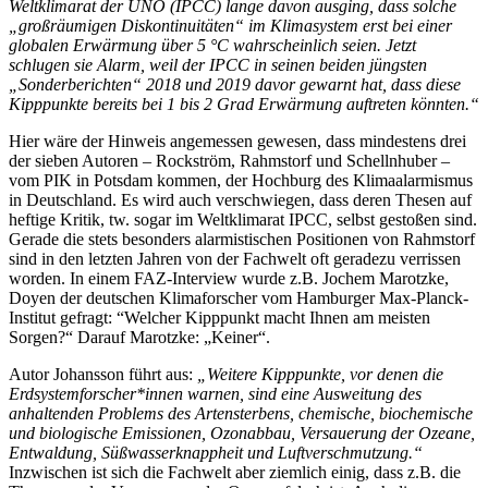
Weltklimarat der UNO (IPCC) lange davon ausging, dass solche
„großräumigen Diskontinuitäten“ im Klimasystem erst bei einer
globalen Erwärmung über 5 °C wahrscheinlich seien. Jetzt
schlugen sie Alarm, weil der IPCC in seinen beiden jüngsten
„Sonderberichten“ 2018 und 2019 davor gewarnt hat, dass diese
Kipppunkte bereits bei 1 bis 2 Grad Erwärmung auftreten könnten.“
Hier wäre der Hinweis angemessen gewesen, dass mindestens drei
der sieben Autoren – Rockström, Rahmstorf und Schellnhuber –
vom PIK in Potsdam kommen, der Hochburg des Klimaalarmismus
in Deutschland. Es wird auch verschwiegen, dass deren Thesen auf
heftige Kritik, tw. sogar im Weltklimarat IPCC, selbst gestoßen sind.
Gerade die stets besonders alarmistischen Positionen von Rahmstorf
sind in den letzten Jahren von der Fachwelt oft geradezu verrissen
worden. In einem FAZ-Interview wurde z.B. Jochem Marotzke,
Doyen der deutschen Klimaforscher vom Hamburger Max-Planck-
Institut gefragt: “Welcher Kipppunkt macht Ihnen am meisten
Sorgen?“ Darauf Marotzke: „Keiner“.
Autor Johansson führt aus:
„Weitere Kipppunkte, vor denen die
Erdsystemforscher*innen warnen, sind eine Ausweitung des
anhaltenden Problems des Artensterbens, chemische, biochemische
und biologische Emissionen, Ozonabbau, Versauerung der Ozeane,
Entwaldung, Süßwasserknappheit und Luftverschmutzung.“
Inzwischen ist sich die Fachwelt aber ziemlich einig, dass z.B. die