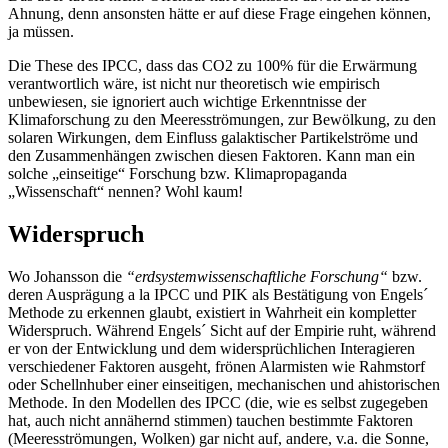
Ahnung, denn ansonsten hätte er auf diese Frage eingehen können,
ja müssen.
Die These des IPCC, dass das CO2 zu 100% für die Erwärmung
verantwortlich wäre, ist nicht nur theoretisch wie empirisch
unbewiesen, sie ignoriert auch wichtige Erkenntnisse der
Klimaforschung zu den Meeresströmungen, zur Bewölkung, zu den
solaren Wirkungen, dem Einfluss galaktischer Partikelströme und
den Zusammenhängen zwischen diesen Faktoren. Kann man ein
solche „einseitige“ Forschung bzw. Klimapropaganda
„Wissenschaft“ nennen? Wohl kaum!
Widerspruch
Wo Johansson die
“erdsystemwissenschaftliche Forschung“
bzw.
deren Ausprägung a la IPCC und PIK als Bestätigung von Engels´
Methode zu erkennen glaubt, existiert in Wahrheit ein kompletter
Widerspruch. Während Engels´ Sicht auf der Empirie ruht, während
er von der Entwicklung und dem widersprüchlichen Interagieren
verschiedener Faktoren ausgeht, frönen Alarmisten wie Rahmstorf
oder Schellnhuber einer einseitigen, mechanischen und ahistorischen
Methode. In den Modellen des IPCC (die, wie es selbst zugegeben
hat, auch nicht annähernd stimmen) tauchen bestimmte Faktoren
(Meeresströmungen, Wolken) gar nicht auf, andere, v.a. die Sonne,