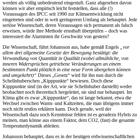
werden als völlig unbedeutend eingestuft. Ganz abgesehen davon
können wir aber empirisch leicht feststellen, dass alle (!)
Voraussagen des IPCC seit 1990 zur Klimaentwicklung nicht
eingetreten sind oder in weit geringerem Umfang als behauptet. Jede
seriöse Wissenschaft, deren Voraussagen sich permanent als falsch
erweisen, würde ihre Methode ernsthaft überprüfen – doch was
interessiert die Alarmisten ihr Geschwätz von gestern?
Die Wissenschaft, führt Johansson aus, habe gemäß Engels
„vor
allem drei allgemeine Gesetze der Bewegung bestätigt: die
Verwandlung von Quantität in Qualität (wobei allmähliche, von
inneren Widersprüchen getriebene Veränderungen an einem
bestimmten Punkt plötzlich in eine neue Form übergehen können
und umgekehrt)“
Dieses „Gesetz“ wird für ihn nun durch die
Schellnhuberschen „Kipppunkte“ bewiesen. Doch diese
Kipppunkte sind (in der Art, wie sie Schellnhuber darstellt) weder
beobachtet noch theoretisch hergeleitet, sie sind nur behauptet. Im
Klima gibt es zwar „Kipppunkte“, das ist lange bekannt, etwa die
Wechsel zwischen Warm- und Kaltzeiten, die man übrigens immer
noch nicht restlos erklären kann. Doch gerade, weil der
Wissenschaft dazu noch Kenntnisse fehlen ist es geradezu Hybris zu
meinen, man könne aus einem Faktor, dem CO2, (fast) die gesamte
Temperaturdynamik ableiten.
Johansson behauptet, dass es in der heutigen erdwissenschaftlichen