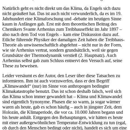
Natürlich geht es nicht direkt um das Klima, da Engels sich dazu
nicht geäußert hat. Das ist auch nicht verwunderlich, da es im 19.
Jahrhundert eine Klimaforschung und -debatte im heutigen Sinne
kaum in Anfängen gab. Erst mit dem theoretischen Beitrag des
Chemikers Svante Arrhenius zum Treibhauseffekt im Jahr 1897 –
also nach dem Tod von Engels – kam eine Diskussion dazu auf.
Etliche führende Physiker der damaligen Zeit haben die Treibhaus-
Theorie als unwissenschaftlich abgelehnt – nicht nur in der Form,
wie sie Arrhenius vertrat, sondern grundsätzlich, weil sie gegen
Grundsätze der Thermodynamik verstieß (2. Hauptsatz). Auch
Arrhenius selbst gab zum Schluss entnervt den Versuch auf, seine
These zu beweisen.
Leider versäumt es der Autor, den Leser über diese Tatsachen zu
informieren. Ihm ist auch vorzuwerfen, dass er den Begriff
„Klimawandel“ (nur) im Sinne von anthropogen bedingter
Klimakatastrophe benutzt. Das ist schon deshalb falsch, weil sich
das Klima schon immer gewandelt hat – Klima und Klimawandel
sind eigentlich Synonyme. Phasen die so warm, ja sogar wärmer
waren als heute, gab es schon häufig – auch in jüngster Zeit, dem
Holozän, die Klimaperiode, die vor ca. 10.000 Jahren begann und
bis heute anhält. Entgegen den Behauptungen, wir hätten es heute
mit einer außergewöhnlichen Temperatur-Entwicklung zu tun (egal,
ob durch den Menschen bedingt oder nicht), handelt es sich um eine