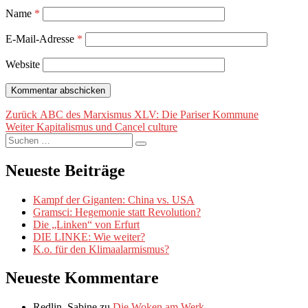
Name
*
E-Mail-Adresse
*
Website
Beitragsnavigation
Vorheriger
Zurück
ABC des Marxismus XLV: Die Pariser Kommune
Nächster
Beitrag:
Weiter
Kapitalismus und Cancel culture
Suche
Beitrag:
Suchen
nach:
Neueste Beiträge
Kampf der Giganten: China vs. USA
Gramsci: Hegemonie statt Revolution?
Die „Linken“ von Erfurt
DIE LINKE: Wie weiter?
K.o. für den Klimaalarmismus?
Neueste Kommentare
Redlin, Sabine
zu
Die Woken am Werk