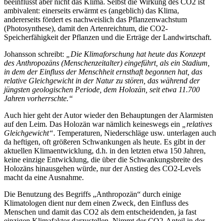
beeinflusst aber nicht das Klima. Selbst die Wirkung des CO2 ist
ambivalent: einerseits erwärmt es (angeblich) das Klima,
andererseits fördert es nachweislich das Pflanzenwachstum
(Photosynthese), damit den Artenreichtum, die CO2-
Speicherfähigkeit der Pflanzen und die Erträge der Landwirtschaft.
Johansson schreibt:
„Die Klimaforschung hat heute das Konzept
des Anthropozäns (Menschenzeitalter) eingeführt, als ein Stadium,
in dem der Einfluss der Menschheit ernsthaft begonnen hat, das
relative Gleichgewicht in der Natur zu stören, das während der
jüngsten geologischen Periode, dem Holozän, seit etwa 11.700
Jahren vorherrschte.“
Auch hier geht der Autor wieder den Behauptungen der Alarmisten
auf den Leim. Das Holozän war nämlich keineswegs ein
„relatives
Gleichgewicht“
. Temperaturen, Niederschläge usw. unterlagen auch
da heftigen, oft größeren Schwankungen als heute. Es gibt in der
aktuellen Klimaentwicklung, d.h. in den letzten etwa 150 Jahren,
keine einzige Entwicklung, die über die Schwankungsbreite des
Holozäns hinausgehen würde, nur der Anstieg des CO2-Levels
macht da eine Ausnahme.
Die Benutzung des Begriffs „Anthropozän“ durch einige
Klimatologen dient nur dem einen Zweck, den Einfluss des
Menschen und damit das CO2 als dem entscheidenden, ja fast
einzigen Klimafaktor darzustellen. Nimmt der CO2-Anteil in der