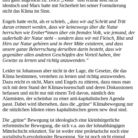
identisch und Marx hatte mit Sicherheit bei seiner Formulierung
nicht das Klima im Sinn.
Engels hatte recht, als er schrieb,
„dass wir auf Schritt und Tritt
daran erinnert werden, dass wir keineswegs über die Natur
herrschen wie Erober*innen über ein fremdes Volk, wie jemand, der
außerhalb der Natur steht – sondern dass wir mit Fleisch, Blut und
Hirn zur Natur gehören und in ihrer Mitte existieren, und dass
unsere ganze Beherrschung derselben darin besteht, dass wir
gegenüber allen anderen Geschöpfen den Vorteil haben, ihre
Gesetze zu lernen und richtig anzuwenden.“
Leider ist Johansson aber nicht in der Lage, die Gesetze, die das
Klima bestimmen, verstehen zu lernen und richtig anzuwenden.
Dazu reicht es nicht, Marx und Engels zu zitieren, dazu muss man
sich mit dem Stand der Klimawissenschaft und deren Diskussionen
befassen und nicht nur mit einem Teil davon, nämlich den
Alarmisten, der scheinbar zu einer anti-kapitalistischen Agenda
passt. Dabei wird übersehen, dass die „grüne“ Klimabewegung nur
die nützlichen Idioten eines kapitalistischen green new deal sind.
Die „grüne“ Bewegung ist ideologisch eine kleinbürgerliche
reformistische Bewegung, die sich v.a. aus der lohnabhängigen
Mittelschicht rekrutiert. Sie ist weder eine proletarische noch eine
sozialistisch-revolutionäre Bewegung. Sie ist noch nicht einmal