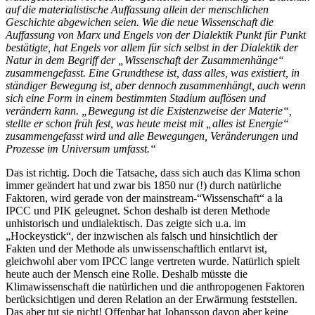
auf die materialistische Auffassung allein der menschlichen
Geschichte abgewichen seien. Wie die neue Wissenschaft die
Auffassung von Marx und Engels von der Dialektik Punkt für Punkt
bestätigte, hat Engels vor allem für sich selbst in der Dialektik der
Natur in dem Begriff der „Wissenschaft der Zusammenhänge“
zusammengefasst. Eine Grundthese ist, dass alles, was existiert, in
ständiger Bewegung ist, aber dennoch zusammenhängt, auch wenn
sich eine Form in einem bestimmten Stadium auflösen und
verändern kann. „Bewegung ist die Existenzweise der Materie“,
stellte er schon früh fest, was heute meist mit „alles ist Energie“
zusammengefasst wird und alle Bewegungen, Veränderungen und
Prozesse im Universum umfasst.“
Das ist richtig. Doch die Tatsache, dass sich auch das Klima schon
immer geändert hat und zwar bis 1850 nur (!) durch natürliche
Faktoren, wird gerade von der mainstream-“Wissenschaft“ a la
IPCC und PIK geleugnet. Schon deshalb ist deren Methode
unhistorisch und undialektisch. Das zeigte sich u.a. im
„Hockeystick“, der inzwischen als falsch und hinsichtlich der
Fakten und der Methode als unwissenschaftlich entlarvt ist,
gleichwohl aber vom IPCC lange vertreten wurde. Natürlich spielt
heute auch der Mensch eine Rolle. Deshalb müsste die
Klimawissenschaft die natürlichen und die anthropogenen Faktoren
berücksichtigen und deren Relation an der Erwärmung feststellen.
Das aber tut sie nicht! Offenbar hat Johansson davon aber keine