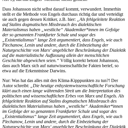
Dass Johansson nicht selbst darauf kommt, verwundert. Immerhin
stellt er die Methode von Engels durchaus richtig dar und verteidigt
sie auch gegen dessen Kritiker, z.B. hier:
„Als fehlgeleitete Reaktion
auf Stalins dogmatischen Missbrauch des dialektischen
Materialismus haben „westliche“ Akademiker*innen im Gefolge
der so genannten Frankfurter Schule und sogar des
„Existentialismus“ lange Zeit argumentiert, dass Engels, wie auch
Plechanow, Lenin und andere, durch die Einbeziehung der
Naturgeschichte von Marx‘ angeblicher Beschränkung der Dialektik
auf die materialistische Auffassung allein der menschlichen
Geschichte abgewichen seien.“
Völlig korrekt betont Johansson,
dass auch Marx sich auf naturwissenschaftliche Fakten berief, so
etwa auf die Erkenntnisse Darwins.
Nur: Was hat das alles mit den Klima-Kipppunkten zu tun?! Der
Autor schreibt:
„Die heutige erdsystemwissenschaftliche Forschung
klärt auch einen lange währenden Streit um die Interpretation des
politischen und wissenschaftlichen Erbes von Marx und Engels. Als
fehlgeleitete Reaktion auf Stalins dogmatischen Missbrauch des
dialektischen Materialismus haben „westliche“ Akademiker*innen
im Gefolge der so genannten Frankfurter Schule und sogar des
„Existentialismus“ lange Zeit argumentiert, dass Engels, wie auch
Plechanow, Lenin und andere, durch die Einbeziehung der
Naturgeschichte von Marx‘ angeblicher Beschränkung der Dialektik