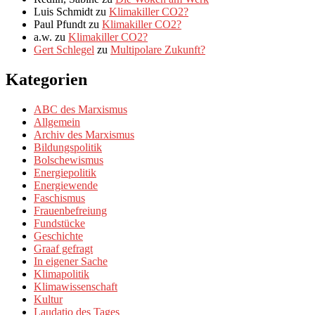
Luis Schmidt
zu
Klimakiller CO2?
Paul Pfundt
zu
Klimakiller CO2?
a.w.
zu
Klimakiller CO2?
Gert Schlegel
zu
Multipolare Zukunft?
Kategorien
ABC des Marxismus
Allgemein
Archiv des Marxismus
Bildungspolitik
Bolschewismus
Energiepolitik
Energiewende
Faschismus
Frauenbefreiung
Fundstücke
Geschichte
Graaf gefragt
In eigener Sache
Klimapolitik
Klimawissenschaft
Kultur
Laudatio des Tages