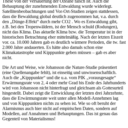
These von der Versauerung der Ozeane falsch ist. Auch die
Behauptung der zunehmenden Entwaldung wurde widerlegt.
Satellitenbeobachtungen und Vor-Ort-Studien zeigen stattdessen,
dass die Bewaldung global deutlich zugenommen hat, v.a. durch
den „Dünge-Effekt“ durch mehr CO2 . Wo es Entwaldung gibt,
z.B. bei den Tropenwäldern, ist der Mensch schuld (Rodungen),
nicht das Klima. Das aktuelle Klima bzw. die Temperatur ist in der
historischen Betrachtung eher mittelmäßig. Nach der letzten Eiszeit
vor. ca. 10.000 Jahren gab es deutlich wärmere Perioden, die tw. fast
2.000 Jahre andauerten. Es hätte also damals schon eine
Klimakatastrophe und Kipppunkte geben müssen – gab es aber
nicht.
Die Art und Weise, wie Johansson die Nature-Studie präsentiert
(eine Quellenangabe fehlt), ist einseitig und unwissenschaftlich.
Auch die „Kipppunkte“ und die u.a. vom PIK „vorausgesagte“
Erwärmungsrate von 2, 4 oder mehr Grad bis Ende des Jahrhunderts
wird von Johansson nicht hinterfragt und gleichsam als Gottesurteil
hingestellt. Dabei zeigt die Entwicklung der letzten drei Jahrzehnte,
dass die Erwärmungsrate weit unter allen Modell-Annehmen lag
und von Kipppunkten nichts zu sehen ist. Wie so oft beruht der
Alarmismus auch hier nicht auf empirischen Daten, sondern auf
Modellen, auf Annahmen und Behauptungen. Das ist genau das
Gegenteil von Materialismus!