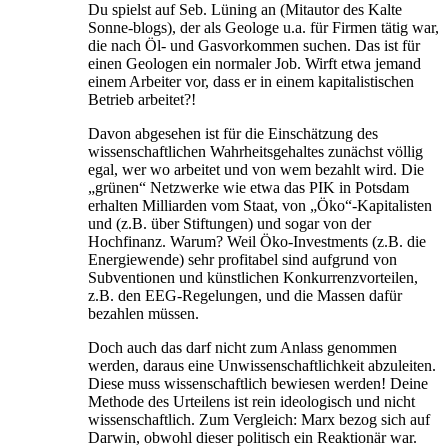
Du spielst auf Seb. Lüning an (Mitautor des Kalte
Sonne-blogs), der als Geologe u.a. für Firmen tätig war,
die nach Öl- und Gasvorkommen suchen. Das ist für
einen Geologen ein normaler Job. Wirft etwa jemand
einem Arbeiter vor, dass er in einem kapitalistischen
Betrieb arbeitet?!
Davon abgesehen ist für die Einschätzung des
wissenschaftlichen Wahrheitsgehaltes zunächst völlig
egal, wer wo arbeitet und von wem bezahlt wird. Die
„grünen“ Netzwerke wie etwa das PIK in Potsdam
erhalten Milliarden vom Staat, von „Öko“-Kapitalisten
und (z.B. über Stiftungen) und sogar von der
Hochfinanz. Warum? Weil Öko-Investments (z.B. die
Energiewende) sehr profitabel sind aufgrund von
Subventionen und künstlichen Konkurrenzvorteilen,
z.B. den EEG-Regelungen, und die Massen dafür
bezahlen müssen.
Doch auch das darf nicht zum Anlass genommen
werden, daraus eine Unwissenschaftlichkeit abzuleiten.
Diese muss wissenschaftlich bewiesen werden! Deine
Methode des Urteilens ist rein ideologisch und nicht
wissenschaftlich. Zum Vergleich: Marx bezog sich auf
Darwin, obwohl dieser politisch ein Reaktionär war.