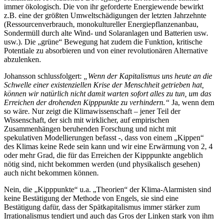
immer ökologisch. Die von ihr geforderte Energiewende bewirkt
z.B. eine der größten Umweltschädigungen der letzten Jahrzehnte
(Ressourcenverbrauch, monokultureller Energiepflanzenanbau,
Sondermüll durch alte Wind- und Solaranlagen und Batterien usw.
usw.). Die „grüne“ Bewegung hat zudem die Funktion, kritische
Potentiale zu absorbieren und von einer revolutionären Alternative
abzulenken.
Johansson schlussfolgert:
„Wenn der Kapitalismus uns heute an die
Schwelle einer existenziellen Krise der Menschheit getrieben hat,
können wir natürlich nicht damit warten sofort alles zu tun, um das
Erreichen der drohenden Kipppunkte zu verhindern.“
Ja, wenn dem
so wäre. Nur zeigt die Klimawissenschaft – jener Teil der
Wissenschaft, der sich mit wirklicher, auf empirischen
Zusammenhängen beruhenden Forschung und nicht mit
spekulativen Modellierungen befasst -, dass von einem „Kippen“
des Klimas keine Rede sein kann und wir eine Erwärmung von 2, 4
oder mehr Grad, die für das Erreichen der Kipppunkte angeblich
nötig sind, nicht bekommen werden (und physikalisch gesehen)
auch nicht bekommen können.
Nein, die „Kipppunkte“ u.a. „Theorien“ der Klima-Alarmisten sind
keine Bestätigung der Methode von Engels, sie sind eine
Bestätigung dafür, dass der Spätkapitalismus immer stärker zum
Irrationalismus tendiert und auch das Gros der Linken stark von ihm