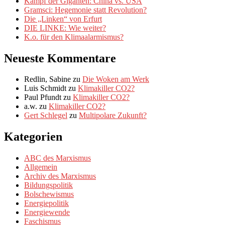
Kampf der Giganten: China vs. USA
Ukraine
Gramsci: Hegemonie statt Revolution?
Die „Linken“ von Erfurt
DIE LINKE: Wie weiter?
K.o. für den Klimaalarmismus?
Neueste Kommentare
Redlin, Sabine
zu
Die Woken am Werk
Luis Schmidt
zu
Klimakiller CO2?
Paul Pfundt
zu
Klimakiller CO2?
a.w.
zu
Klimakiller CO2?
Gert Schlegel
zu
Multipolare Zukunft?
Kategorien
ABC des Marxismus
Allgemein
Archiv des Marxismus
Bildungspolitik
Bolschewismus
Energiepolitik
Energiewende
Faschismus