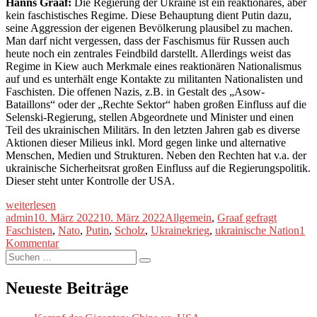
Hanns Graaf:
Die Regierung der Ukraine ist ein reaktionäres, aber
kein faschistisches Regime. Diese Behauptung dient Putin dazu,
seine Aggression der eigenen Bevölkerung plausibel zu machen.
Man darf nicht vergessen, dass der Faschismus für Russen auch
heute noch ein zentrales Feindbild darstellt. Allerdings weist das
Regime in Kiew auch Merkmale eines reaktionären Nationalismus
auf und es unterhält enge Kontakte zu militanten Nationalisten und
Faschisten. Die offenen Nazis, z.B. in Gestalt des „Asow-
Bataillons“ oder der „Rechte Sektor“ haben großen Einfluss auf die
Selenski-Regierung, stellen Abgeordnete und Minister und einen
Teil des ukrainischen Militärs. In den letzten Jahren gab es diverse
Aktionen dieser Milieus inkl. Mord gegen linke und alternative
Menschen, Medien und Strukturen. Neben den Rechten hat v.a. der
ukrainische Sicherheitsrat großen Einfluss auf die Regierungspolitik.
Dieser steht unter Kontrolle der USA.
„Graaf
weiterlesen
gefragt:
Autor
Veröffentlicht
Kategorien
Schlagwö
admin
10. März 2022
10. März 2022
Allgemein
,
Graaf gefragt
Krieg
am
Faschisten
,
Nato
,
Putin
,
Scholz
,
Ukrainekrieg
,
ukrainische Nation
1
in
zu
Kommentar
der
Suche
Graaf
Suchen
Ukraine“
nach:
gefragt:
Krieg
Neueste Beiträge
in
der