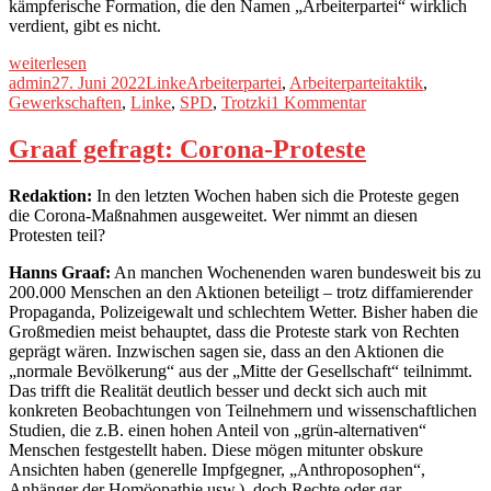
kämpferische Formation, die den Namen „Arbeiterpartei“ wirklich
verdient, gibt es nicht.
„Für
weiterlesen
eine
Autor
Veröffentlicht
Kategorien
Schlagwörter
admin
27. Juni 2022
Linke
Arbeiterpartei
,
Arbeiterparteitaktik
,
neue
am
zu
Gewerkschaften
,
Linke
,
SPD
,
Trotzki
1 Kommentar
Arbeiterpartei!“
Für
eine
Graaf gefragt: Corona-Proteste
neue
Arbeiterpartei!
Redaktion:
In den letzten Wochen haben sich die Proteste gegen
die Corona-Maßnahmen ausgeweitet. Wer nimmt an diesen
Protesten teil?
Hanns Graaf:
An manchen Wochenenden waren bundesweit bis zu
200.000 Menschen an den Aktionen beteiligt – trotz diffamierender
Propaganda, Polizeigewalt und schlechtem Wetter. Bisher haben die
Großmedien meist behauptet, dass die Proteste stark von Rechten
geprägt wären. Inzwischen sagen sie, dass an den Aktionen die
„normale Bevölkerung“ aus der „Mitte der Gesellschaft“ teilnimmt.
Das trifft die Realität deutlich besser und deckt sich auch mit
konkreten Beobachtungen von Teilnehmern und wissenschaftlichen
Studien, die z.B. einen hohen Anteil von „grün-alternativen“
Menschen festgestellt haben. Diese mögen mitunter obskure
Ansichten haben (generelle Impfgegner, „Anthroposophen“,
Anhänger der Homöopathie usw.), doch Rechte oder gar