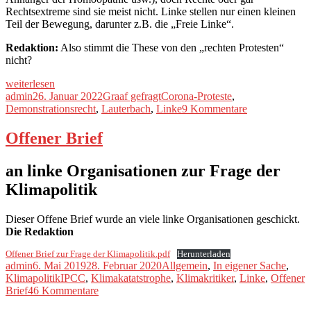
Rechtsextreme sind sie meist nicht. Linke stellen nur einen kleinen
Teil der Bewegung, darunter z.B. die „Freie Linke“.
Redaktion:
Also stimmt die These von den „rechten Protesten“
nicht?
„Graaf
weiterlesen
gefragt:
Autor
Veröffentlicht
Kategorien
Schlagwörter
admin
26. Januar 2022
Graaf gefragt
Corona-Proteste
,
Corona-
am
zu
Demonstrationsrecht
,
Lauterbach
,
Linke
9 Kommentare
Proteste“
Graaf
gefragt:
Offener Brief
Corona-
Proteste
an linke Organisationen zur Frage der
Klimapolitik
Dieser Offene Brief wurde an viele linke Organisationen geschickt.
Die Redaktion
Offener Brief zur Frage der Klimapolitik.pdf
Herunterladen
Autor
Veröffentlicht
Kategorien
admin
6. Mai 2019
28. Februar 2020
Allgemein
,
In eigener Sache
,
am
Schlagwörter
Klimapolitik
IPCC
,
Klimakatatstrophe
,
Klimakritiker
,
Linke
,
Offener
zu
Brief
46 Kommentare
Offener