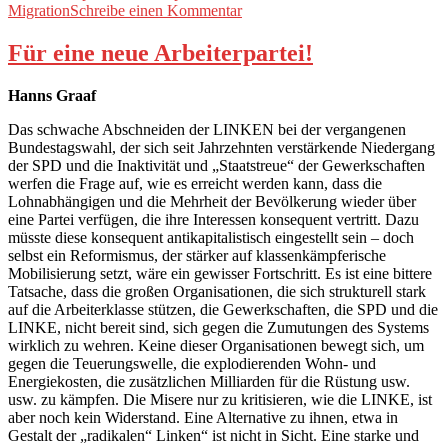
Spiel“
am
zu
Migration
Schreibe einen Kommentar
Ein
abgekartetes
Für eine neue Arbeiterpartei!
Spiel
Hanns Graaf
Das schwache Abschneiden der LINKEN bei der vergangenen
Bundestagswahl, der sich seit Jahrzehnten verstärkende Niedergang
der SPD und die Inaktivität und „Staatstreue“ der Gewerkschaften
werfen die Frage auf, wie es erreicht werden kann, dass die
Lohnabhängigen und die Mehrheit der Bevölkerung wieder über
eine Partei verfügen, die ihre Interessen konsequent vertritt. Dazu
müsste diese konsequent antikapitalistisch eingestellt sein – doch
selbst ein Reformismus, der stärker auf klassenkämpferische
Mobilisierung setzt, wäre ein gewisser Fortschritt. Es ist eine bittere
Tatsache, dass die großen Organisationen, die sich strukturell stark
auf die Arbeiterklasse stützen, die Gewerkschaften, die SPD und die
LINKE, nicht bereit sind, sich gegen die Zumutungen des Systems
wirklich zu wehren. Keine dieser Organisationen bewegt sich, um
gegen die Teuerungswelle, die explodierenden Wohn- und
Energiekosten, die zusätzlichen Milliarden für die Rüstung usw.
usw. zu kämpfen. Die Misere nur zu kritisieren, wie die LINKE, ist
aber noch kein Widerstand. Eine Alternative zu ihnen, etwa in
Gestalt der „radikalen“ Linken“ ist nicht in Sicht. Eine starke und