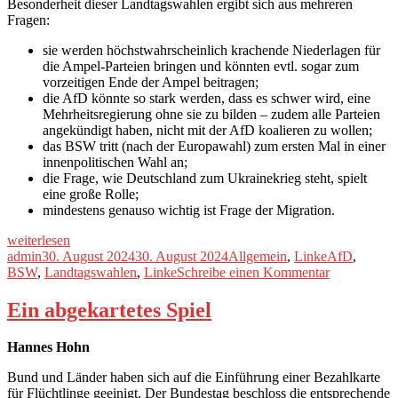
Besonderheit dieser Landtagswahlen ergibt sich aus mehreren
Fragen:
sie werden höchstwahrscheinlich krachende Niederlagen für
die Ampel-Parteien bringen und könnten evtl. sogar zum
vorzeitigen Ende der Ampel beitragen;
die AfD könnte so stark werden, dass es schwer wird, eine
Mehrheitsregierung ohne sie zu bilden – zudem alle Parteien
angekündigt haben, nicht mit der AfD koalieren zu wollen;
das BSW tritt (nach der Europawahl) zum ersten Mal in einer
innenpolitischen Wahl an;
die Frage, wie Deutschland zum Ukrainekrieg steht, spielt
eine große Rolle;
mindestens genauso wichtig ist Frage der Migration.
„Wen
weiterlesen
wählen?“
Autor
Veröffentlicht
Kategorien
Schlagwörte
admin
30. August 2024
30. August 2024
Allgemein
,
Linke
AfD
,
am
zu
BSW
,
Landtagswahlen
,
Linke
Schreibe einen Kommentar
Wen
wählen?
Ein abgekartetes Spiel
Hannes Hohn
Bund und Länder haben sich auf die Einführung einer Bezahlkarte
für Flüchtlinge geeinigt. Der Bundestag beschloss die entsprechende