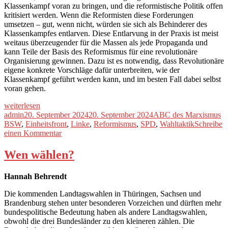
Klassenkampf voran zu bringen, und die reformistische Politik offen
kritisiert werden. Wenn die Reformisten diese Forderungen
umsetzen – gut, wenn nicht, würden sie sich als Behinderer des
Klassenkampfes entlarven. Diese Entlarvung in der Praxis ist meist
weitaus überzeugender für die Massen als jede Propaganda und
kann Teile der Basis des Reformismus für eine revolutionäre
Organisierung gewinnen. Dazu ist es notwendig, dass Revolutionäre
eigene konkrete Vorschläge dafür unterbreiten, wie der
Klassenkampf geführt werden kann, und im besten Fall dabei selbst
voran gehen.
„ABC
weiterlesen
des
Autor
Veröffentlicht
Kategorien
Sc
admin
20. September 2024
20. September 2024
ABC des Marxismus
Marxismus
am
BSW
,
Einheitsfront
,
Linke
,
Reformismus
,
SPD
,
Wahltaktik
Schreibe
Nr.
zu
einen Kommentar
52:
ABC
Die
des
Wen wählen?
Taktik
Marxismus
der
Nr.
Hannah Behrendt
kritischen
52:
Wahlunterstützung“
Die
Die kommenden Landtagswahlen in Thüringen, Sachsen und
Taktik
Brandenburg stehen unter besonderen Vorzeichen und dürften mehr
der
bundespolitische Bedeutung haben als andere Landtagswahlen,
kritischen
obwohl die drei Bundesländer zu den kleineren zählen. Die
Wahlunterstützung