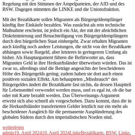
Regelung mit den Stimmen der Ampelparteien, der AfD und des
BSW. Dagegen stimmten die LINKE und die Unionsfraktion.
Mit der Bezahlkarte sollen Migranten als Bürgergeldempfänger
künftig ihre Einkäufe bezahlen. Was zunächst als rein technische
Maßnahme erscheint, ist jedoch ein Akt, der mit der absichtlichen
Diskriminierung und Benachteiligung von Bürgergeldempfängern
durch den bürgerlichen Staat einhergeht. Zwar erhalten Migranten
auch künftig noch andere Leistungen, die nicht von der Bezahlkarte
abhängen sowie Bargeld, aber letzteres in geringerem Umfang als
bisher. Als Hauptargument führen die Befürworter an, dass
Migranten Geld in ihre Herkunftsländer überweisen würden. Das ist
zwar so, allerdings sind die Beträge angesichts der bescheidenen
Höhe des Bürgergelds gering; zudem haben sie dort auch einen
positiven sozialen Effekt. Am behaupteten „Missbrauch“ des
Bürgergeldes ändert die Bezahlkarte fast nichts, da dessen Hauptteil
für Lebensmittel verwendet werden muss, und es egal ist, ob die bar
oder mit Karte bezahlt werden. Das Überweisungs-Argument
erweist sich also schnell als vorgeschoben. Dazu kommt, dass die in
die Herkunftsländer transferierten Gelder letztlich nur ein mehr als
bescheidener Ausgleich für die permanente Ausplünderung des
globalen Südens durch den imperialistischen Norden sind.
„Ein
weiterlesen
abgekartetes
Autor
Veröffentlicht
Kategorien
Schlagwörter
admin
19. April 2024
19. April 2024
Linke
Bezahlkarte
,
BSW
,
Linke
,