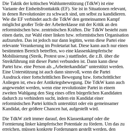
Die Taktik der kritischen Wahlunterstützung (TdkW) ist eine
Variante der Einheitsfronttaktik (EF). Sie ist in Situationen relevant,
in denen Revolutionäre zu schwach sind, um selbst zu kandidieren.
Wie die EF verbindet auch die TdkW den gemeinsamen Kampf
möglichst großer Teile der Arbeiterklasse mit der Kritik an den
reformistischen bzw. zentristischen Kräften. Die TdkW besteht zum
einen darin, zur Wahl einer linken bzw. reformistischen Organisation
aufzurufen. Das ist jedoch nur dann legitim, wenn diese Partei eine
relevante Verankerung im Proletariat hat. Diese kann auch nur einen
bestimmten Bereich betreffen, wo eine klassenkämpferische
Mobilisierung (Streik, Protest usw.) stattfindet, die z.B. über die
Streikführung mit dieser Partei verbunden ist. Dann kann diese
Partei bzw. eine Person als „Arbeiterkandidat“ unterstützt werden.
Eine Unterstützung ist auch dann sinnvoll, wenn die Partei
Ausdruck einer fortschrittlichen Bewegung bzw. fortschrittlicher
Anliegen ist, etwa der Antikriegsbewegung. Die TdkW kann auch
angewendet werden, wenn eine revolutionäre Partei in einem
zweiten Wahlgang den Sieg eines offen bürgerlichen Kandidaten
dadurch zu verhindern sucht, indem ein Kandidat einer
reformistischen Partei kritisch unterstützt oder ein gemeinsamer
Kandidat, der größere Chancen hat, aufgestellt wird.
Die TdkW zielt immer darauf, den Klassenkampf oder die
Formierung linker kämpferischer Potentiale zu fördern. Um das zu
erreichen, müssen konkrete Forderungen gestellt werden, den