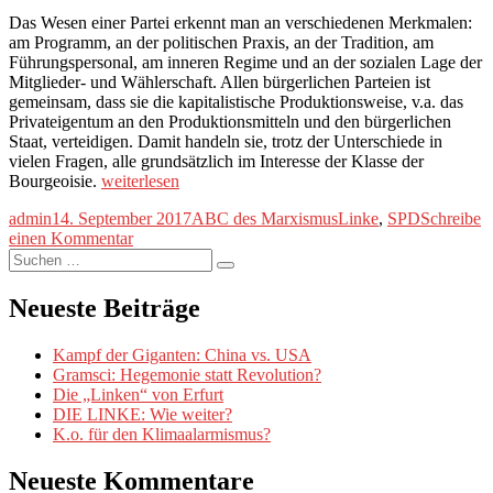
Das Wesen einer Partei erkennt man an verschiedenen Merkmalen:
am Programm, an der politischen Praxis, an der Tradition, am
Führungspersonal, am inneren Regime und an der sozialen Lage der
Mitglieder- und Wählerschaft. Allen bürgerlichen Parteien ist
gemeinsam, dass sie die kapitalistische Produktionsweise, v.a. das
Privateigentum an den Produktionsmitteln und den bürgerlichen
Staat, verteidigen. Damit handeln sie, trotz der Unterschiede in
vielen Fragen, alle grundsätzlich im Interesse der Klasse der
„ABC
Bourgeoisie.
weiterlesen
des
Autor
Veröffentlicht
Kategorien
Schlagwörter
admin
14. September 2017
ABC des Marxismus
Linke
,
SPD
Schreibe
Marxismus
am
zu
einen Kommentar
XXII:
Suche
ABC
Was
Suchen
nach:
des
ist
Marxismus
eine
Neueste Beiträge
XXII:
bürgerliche
Was
Arbeiterpartei?“
Kampf der Giganten: China vs. USA
ist
Gramsci: Hegemonie statt Revolution?
eine
Die „Linken“ von Erfurt
bürgerliche
DIE LINKE: Wie weiter?
Arbeiterpartei?
K.o. für den Klimaalarmismus?
Neueste Kommentare