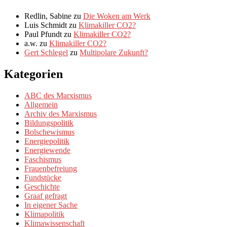
Redlin, Sabine
zu
Die Woken am Werk
Luis Schmidt
zu
Klimakiller CO2?
Paul Pfundt
zu
Klimakiller CO2?
a.w.
zu
Klimakiller CO2?
Gert Schlegel
zu
Multipolare Zukunft?
Kategorien
ABC des Marxismus
Allgemein
Archiv des Marxismus
Bildungspolitik
Bolschewismus
Energiepolitik
Energiewende
Faschismus
Frauenbefreiung
Fundstücke
Geschichte
Graaf gefragt
In eigener Sache
Klimapolitik
Klimawissenschaft