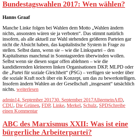
Brief
Bundestagswahlen 2017: Wen wählen?
Hanns Graaf
Manche Linke folgen bei Wahlen dem Motto „Wahlen ändern
nichts, ansonsten wären sie ja verboten“. Das stimmt natürlich
insofern, als alle aktuell zur Wahl stehenden größeren Parteien gar
nicht die Absicht haben, das kapitalistische System in Frage zu
stellen. Selbst dann, wenn sie – wie die Linkspartei – den
Kapitalismus manchmal in Sonntagsreden überwinden wollen.
Selbst wenn sie diesen sogar offen ablehnen – wie die
kandidierenden kleineren linken Organisationen DKP, MLPD oder
die „Partei für soziale Gleichheit“ (PSG) – verfügen sie weder über
die soziale Kraft noch über ein Konzept, um das zu bewerkstelligen.
Insofern ändern Wahlen an der Gesellschaft „insgesamt“ tatsächlich
„Bundestagswahlen
nichts.
weiterlesen
2017:
Autor
Veröffentlicht
Kategorien
Schlagwörte
admin
14. September 2017
30. September 2017
Allgemein
AfD
,
Wen
am
CDU
,
Die Grünen
,
FDP
,
Linke
,
Merkel
,
Schulz
,
SPD
Schreibe
wählen?“
zu
einen Kommentar
Bundestagswahlen
2017:
ABC des Marxismus XXII: Was ist eine
Wen
bürgerliche Arbeiterpartei?
wählen?